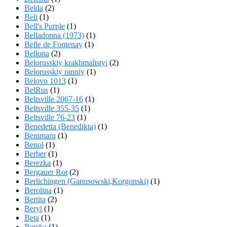
Belda
(2)
Beli
(1)
Bell's Purple
(1)
Belladonna (1973)
(1)
Belle de Fontenay
(1)
Bellona
(2)
Belorusskiy krakhmalistyi
(2)
Belorusskiy ranniy
(1)
Belovo 1013
(1)
BelRus
(1)
Beltsville 2067-16
(1)
Beltsville 355-35
(1)
Beltsville 76-23
(1)
Benedetta (Benedikta)
(1)
Benimaru
(1)
Benol
(1)
Berber
(1)
Berezka
(1)
Bergauer Rot
(2)
Berlichingen (Ganusowski,Korgonski)
(1)
Berolina
(1)
Bertita
(2)
Beryl
(1)
Beta
(1)
Beteka
(1)