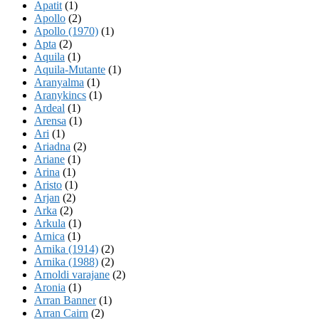
Apatit
(1)
Apollo
(2)
Apollo (1970)
(1)
Apta
(2)
Aquila
(1)
Aquila-Mutante
(1)
Aranyalma
(1)
Aranykincs
(1)
Ardeal
(1)
Arensa
(1)
Ari
(1)
Ariadna
(2)
Ariane
(1)
Arina
(1)
Aristo
(1)
Arjan
(2)
Arka
(2)
Arkula
(1)
Arnica
(1)
Arnika (1914)
(2)
Arnika (1988)
(2)
Arnoldi varajane
(2)
Aronia
(1)
Arran Banner
(1)
Arran Cairn
(2)