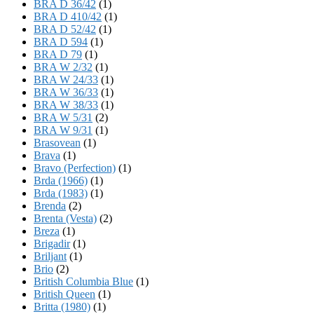
BRA D 36/42
(1)
BRA D 410/42
(1)
BRA D 52/42
(1)
BRA D 594
(1)
BRA D 79
(1)
BRA W 2/32
(1)
BRA W 24/33
(1)
BRA W 36/33
(1)
BRA W 38/33
(1)
BRA W 5/31
(2)
BRA W 9/31
(1)
Brasovean
(1)
Brava
(1)
Bravo (Perfection)
(1)
Brda (1966)
(1)
Brda (1983)
(1)
Brenda
(2)
Brenta (Vesta)
(2)
Breza
(1)
Brigadir
(1)
Briljant
(1)
Brio
(2)
British Columbia Blue
(1)
British Queen
(1)
Britta (1980)
(1)