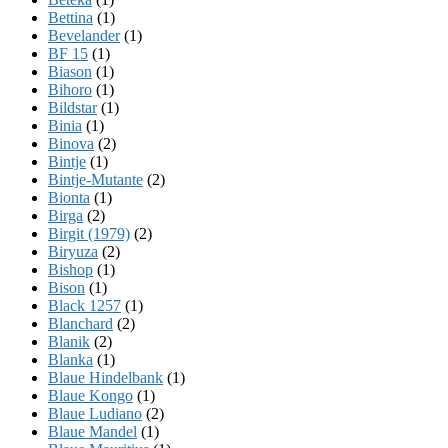
Bettina
(1)
Bevelander
(1)
BF 15
(1)
Biason
(1)
Bihoro
(1)
Bildstar
(1)
Binia
(1)
Binova
(2)
Bintje
(1)
Bintje-Mutante
(2)
Bionta
(1)
Birga
(2)
Birgit (1979)
(2)
Biryuza
(2)
Bishop
(1)
Bison
(1)
Black 1257
(1)
Blanchard
(2)
Blanik
(2)
Blanka
(1)
Blaue Hindelbank
(1)
Blaue Kongo
(1)
Blaue Ludiano
(2)
Blaue Mandel
(1)