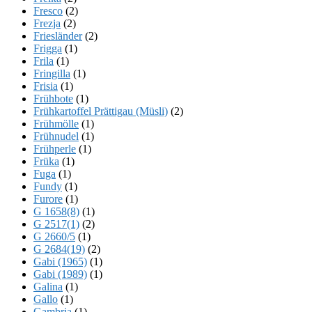
Fresco
(2)
Frezja
(2)
Friesländer
(2)
Frigga
(1)
Frila
(1)
Fringilla
(1)
Frisia
(1)
Frühbote
(1)
Frühkartoffel Prättigau (Müsli)
(2)
Frühmölle
(1)
Frühnudel
(1)
Frühperle
(1)
Früka
(1)
Fuga
(1)
Fundy
(1)
Furore
(1)
G 1658(8)
(1)
G 2517(1)
(2)
G 2660/5
(1)
G 2684(19)
(2)
Gabi (1965)
(1)
Gabi (1989)
(1)
Galina
(1)
Gallo
(1)
Gambria
(1)