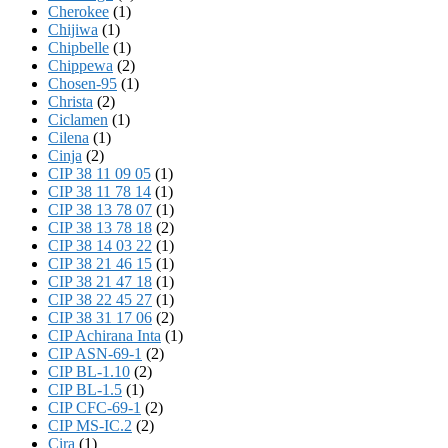
Cherokee
(1)
Chijiwa
(1)
Chipbelle
(1)
Chippewa
(2)
Chosen-95
(1)
Christa
(2)
Ciclamen
(1)
Cilena
(1)
Cinja
(2)
CIP 38 11 09 05
(1)
CIP 38 11 78 14
(1)
CIP 38 13 78 07
(1)
CIP 38 13 78 18
(2)
CIP 38 14 03 22
(1)
CIP 38 21 46 15
(1)
CIP 38 21 47 18
(1)
CIP 38 22 45 27
(1)
CIP 38 31 17 06
(2)
CIP Achirana Inta
(1)
CIP ASN-69-1
(2)
CIP BL-1.10
(2)
CIP BL-1.5
(1)
CIP CFC-69-1
(2)
CIP MS-IC.2
(2)
Cira
(1)