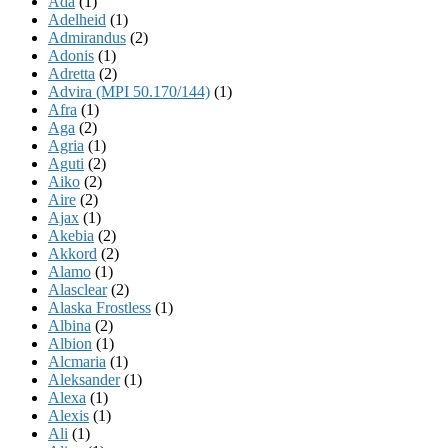
Ada
(1)
Adelheid
(1)
Admirandus
(2)
Adonis
(1)
Adretta
(2)
Advira (MPI 50.170/144)
(1)
Afra
(1)
Aga
(2)
Agria
(1)
Aguti
(2)
Aiko
(2)
Aire
(2)
Ajax
(1)
Akebia
(2)
Akkord
(2)
Alamo
(1)
Alasclear
(2)
Alaska Frostless
(1)
Albina
(2)
Albion
(1)
Alcmaria
(1)
Aleksander
(1)
Alexa
(1)
Alexis
(1)
Ali
(1)