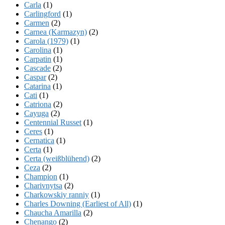
Carla
(1)
Carlingford
(1)
Carmen
(2)
Carnea (Karmazyn)
(2)
Carola (1979)
(1)
Carolina
(1)
Carpatin
(1)
Cascade
(2)
Caspar
(2)
Catarina
(1)
Cati
(1)
Catriona
(2)
Cayuga
(2)
Centennial Russet
(1)
Ceres
(1)
Cernatica
(1)
Certa
(1)
Certa (weißblühend)
(2)
Ceza
(2)
Champion
(1)
Charivnytsa
(2)
Charkowskiy ranniy
(1)
Charles Downing (Earliest of All)
(1)
Chaucha Amarilla
(2)
Chenango
(2)