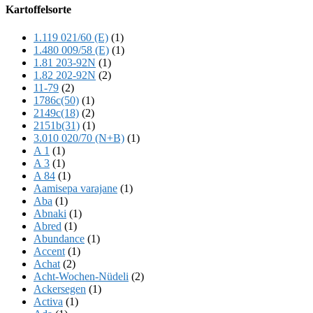
Offscreen
Kartoffelsorte
Content
1.119 021/60 (E)
(1)
1.480 009/58 (E)
(1)
1.81 203-92N
(1)
1.82 202-92N
(2)
11-79
(2)
1786c(50)
(1)
2149c(18)
(2)
2151b(31)
(1)
3.010 020/70 (N+B)
(1)
A 1
(1)
A 3
(1)
A 84
(1)
Aamisepa varajane
(1)
Aba
(1)
Abnaki
(1)
Abred
(1)
Abundance
(1)
Accent
(1)
Achat
(2)
Acht-Wochen-Nüdeli
(2)
Ackersegen
(1)
Activa
(1)