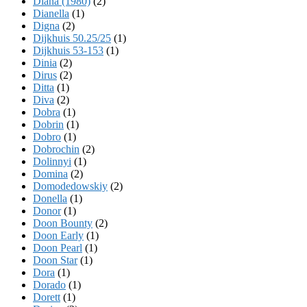
Diana (1980)
(2)
Dianella
(1)
Digna
(2)
Dijkhuis 50.25/25
(1)
Dijkhuis 53-153
(1)
Dinia
(2)
Dirus
(2)
Ditta
(1)
Diva
(2)
Dobra
(1)
Dobrin
(1)
Dobro
(1)
Dobrochin
(2)
Dolinnyi
(1)
Domina
(2)
Domodedowskiy
(2)
Donella
(1)
Donor
(1)
Doon Bounty
(2)
Doon Early
(1)
Doon Pearl
(1)
Doon Star
(1)
Dora
(1)
Dorado
(1)
Dorett
(1)