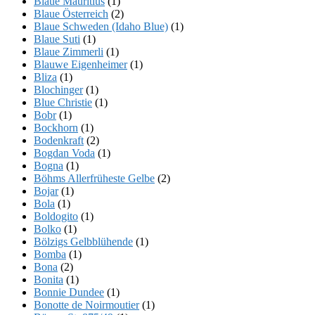
Blaue Mauritius
(1)
Blaue Österreich
(2)
Blaue Schweden (Idaho Blue)
(1)
Blaue Suti
(1)
Blaue Zimmerli
(1)
Blauwe Eigenheimer
(1)
Bliza
(1)
Blochinger
(1)
Blue Christie
(1)
Bobr
(1)
Bockhorn
(1)
Bodenkraft
(2)
Bogdan Voda
(1)
Bogna
(1)
Böhms Allerfrüheste Gelbe
(2)
Bojar
(1)
Bola
(1)
Boldogito
(1)
Bolko
(1)
Bölzigs Gelbblühende
(1)
Bomba
(1)
Bona
(2)
Bonita
(1)
Bonnie Dundee
(1)
Bonotte de Noirmoutier
(1)