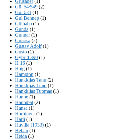
Grusader
(1)
Gü. 54/549
(2)
Gü. 633
(1)
Gul Bennep
(1)
Gülbaba
(1)
Gunda
(1)
Gunnar
(1)
Günosa
(2)
Gustav Adolf
(1)
Gusto
(1)
Gybrid 390
(1)
H 16
(1)
Haig
(1)
Hampton
(1)
Hankkijas Tanu
(2)
Hankkijas Timo
(1)
Hankkijas Tuomas
(1)
Hanne
(1)
Hannibal
(2)
Hansa
(1)
Harbinger
(1)
Harli
(1)
Havilla (1933)
(1)
Heban
(1)
Heida
(1)