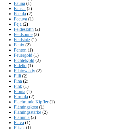
Fauna
(1)
Fausta
(2)
Fecula
(2)
Fecuva
(1)
Feja
(2)
Feldeslohn
(2)
Feldsonne
(2)
Feldstolz
(1)
Fenix
(2)
Fenton
(1)
Feuergold
(1)
Fichtelgold
(2)
Fidelio
(1)
Filatowskiy
(2)
Filli
(2)
Fina
(2)
Fink
(1)
Fionia
(1)
Firmula
(2)
Flachrunde Kipfler
(1)
Flämingskost
(1)
Flämingsstärke
(2)
Flaminia
(2)
Flava
(1)
Flisak
(1)