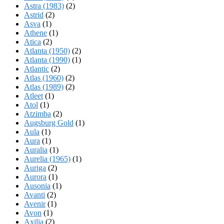
Astra (1983)
(2)
Astrid
(2)
Asva
(1)
Athene
(1)
Atica
(2)
Atlanta (1950)
(2)
Atlanta (1990)
(1)
Atlantic
(2)
Atlas (1960)
(2)
Atlas (1989)
(2)
Atleet
(1)
Atol
(1)
Atzimba
(2)
Augsburg Gold
(1)
Aula
(1)
Aura
(1)
Auralia
(1)
Aurelia (1965)
(1)
Auriga
(2)
Aurora
(1)
Ausonia
(1)
Avanti
(2)
Avenir
(1)
Avon
(1)
Axilia
(2)