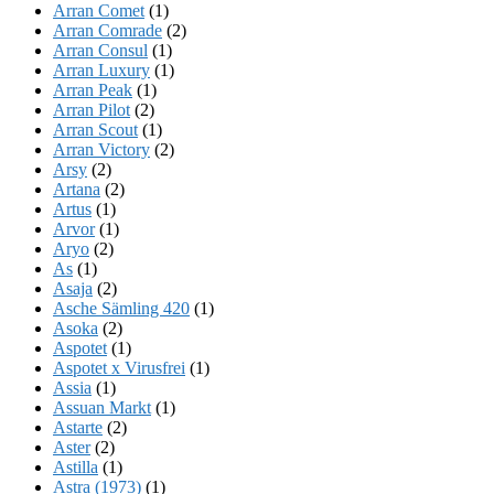
Arran Comet
(1)
Arran Comrade
(2)
Arran Consul
(1)
Arran Luxury
(1)
Arran Peak
(1)
Arran Pilot
(2)
Arran Scout
(1)
Arran Victory
(2)
Arsy
(2)
Artana
(2)
Artus
(1)
Arvor
(1)
Aryo
(2)
As
(1)
Asaja
(2)
Asche Sämling 420
(1)
Asoka
(2)
Aspotet
(1)
Aspotet x Virusfrei
(1)
Assia
(1)
Assuan Markt
(1)
Astarte
(2)
Aster
(2)
Astilla
(1)
Astra (1973)
(1)