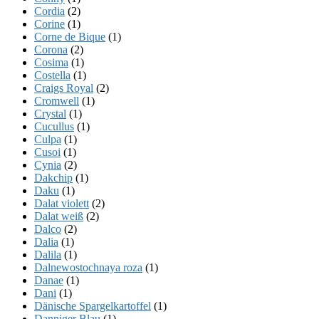
Cordia
(2)
Corine
(1)
Corne de Bique
(1)
Corona
(2)
Cosima
(1)
Costella
(1)
Craigs Royal
(2)
Cromwell
(1)
Crystal
(1)
Cucullus
(1)
Culpa
(1)
Cusoi
(1)
Cynia
(2)
Dakchip
(1)
Daku
(1)
Dalat violett
(2)
Dalat weiß
(2)
Dalco
(2)
Dalia
(1)
Dalila
(1)
Dalnewostochnaya roza
(1)
Danae
(1)
Dani
(1)
Dänische Spargelkartoffel
(1)
Danniger Blau
(1)