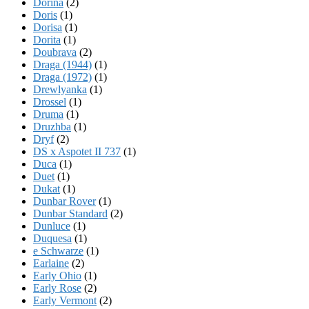
Dorina
(2)
Doris
(1)
Dorisa
(1)
Dorita
(1)
Doubrava
(2)
Draga (1944)
(1)
Draga (1972)
(1)
Drewlyanka
(1)
Drossel
(1)
Druma
(1)
Druzhba
(1)
Dryf
(2)
DS x Aspotet II 737
(1)
Duca
(1)
Duet
(1)
Dukat
(1)
Dunbar Rover
(1)
Dunbar Standard
(2)
Dunluce
(1)
Duquesa
(1)
e Schwarze
(1)
Earlaine
(2)
Early Ohio
(1)
Early Rose
(2)
Early Vermont
(2)