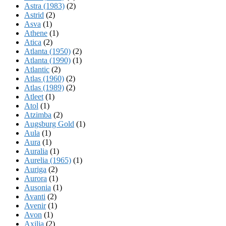
Astra (1983)
(2)
Astrid
(2)
Asva
(1)
Athene
(1)
Atica
(2)
Atlanta (1950)
(2)
Atlanta (1990)
(1)
Atlantic
(2)
Atlas (1960)
(2)
Atlas (1989)
(2)
Atleet
(1)
Atol
(1)
Atzimba
(2)
Augsburg Gold
(1)
Aula
(1)
Aura
(1)
Auralia
(1)
Aurelia (1965)
(1)
Auriga
(2)
Aurora
(1)
Ausonia
(1)
Avanti
(2)
Avenir
(1)
Avon
(1)
Axilia
(2)