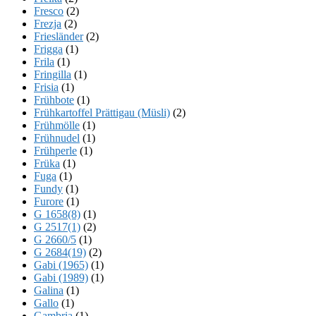
Fresco
(2)
Frezja
(2)
Friesländer
(2)
Frigga
(1)
Frila
(1)
Fringilla
(1)
Frisia
(1)
Frühbote
(1)
Frühkartoffel Prättigau (Müsli)
(2)
Frühmölle
(1)
Frühnudel
(1)
Frühperle
(1)
Früka
(1)
Fuga
(1)
Fundy
(1)
Furore
(1)
G 1658(8)
(1)
G 2517(1)
(2)
G 2660/5
(1)
G 2684(19)
(2)
Gabi (1965)
(1)
Gabi (1989)
(1)
Galina
(1)
Gallo
(1)
Gambria
(1)