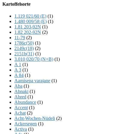
Offscreen
Kartoffelsorte
Content
1.119 021/60 (E)
(1)
1.480 009/58 (E)
(1)
1.81 203-92N
(1)
1.82 202-92N
(2)
11-79
(2)
1786c(50)
(1)
2149c(18)
(2)
2151b(31)
(1)
3.010 020/70 (N+B)
(1)
A 1
(1)
A 3
(1)
A 84
(1)
Aamisepa varajane
(1)
Aba
(1)
Abnaki
(1)
Abred
(1)
Abundance
(1)
Accent
(1)
Achat
(2)
Acht-Wochen-Nüdeli
(2)
Ackersegen
(1)
Activa
(1)