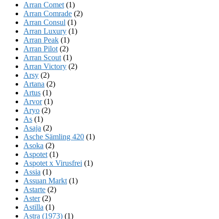
Arran Comet
(1)
Arran Comrade
(2)
Arran Consul
(1)
Arran Luxury
(1)
Arran Peak
(1)
Arran Pilot
(2)
Arran Scout
(1)
Arran Victory
(2)
Arsy
(2)
Artana
(2)
Artus
(1)
Arvor
(1)
Aryo
(2)
As
(1)
Asaja
(2)
Asche Sämling 420
(1)
Asoka
(2)
Aspotet
(1)
Aspotet x Virusfrei
(1)
Assia
(1)
Assuan Markt
(1)
Astarte
(2)
Aster
(2)
Astilla
(1)
Astra (1973)
(1)