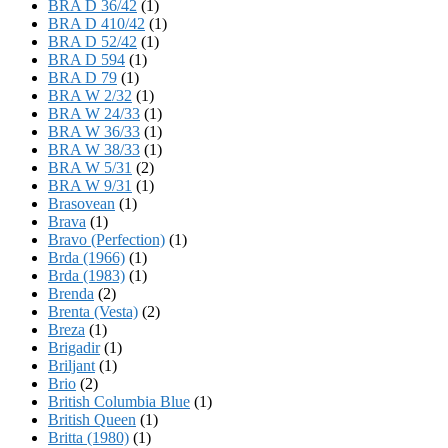
BRA D 36/42
(1)
BRA D 410/42
(1)
BRA D 52/42
(1)
BRA D 594
(1)
BRA D 79
(1)
BRA W 2/32
(1)
BRA W 24/33
(1)
BRA W 36/33
(1)
BRA W 38/33
(1)
BRA W 5/31
(2)
BRA W 9/31
(1)
Brasovean
(1)
Brava
(1)
Bravo (Perfection)
(1)
Brda (1966)
(1)
Brda (1983)
(1)
Brenda
(2)
Brenta (Vesta)
(2)
Breza
(1)
Brigadir
(1)
Briljant
(1)
Brio
(2)
British Columbia Blue
(1)
British Queen
(1)
Britta (1980)
(1)