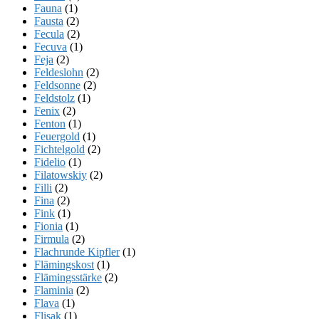
Fauna
(1)
Fausta
(2)
Fecula
(2)
Fecuva
(1)
Feja
(2)
Feldeslohn
(2)
Feldsonne
(2)
Feldstolz
(1)
Fenix
(2)
Fenton
(1)
Feuergold
(1)
Fichtelgold
(2)
Fidelio
(1)
Filatowskiy
(2)
Filli
(2)
Fina
(2)
Fink
(1)
Fionia
(1)
Firmula
(2)
Flachrunde Kipfler
(1)
Flämingskost
(1)
Flämingsstärke
(2)
Flaminia
(2)
Flava
(1)
Flisak
(1)