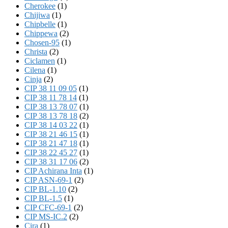
Cherokee
(1)
Chijiwa
(1)
Chipbelle
(1)
Chippewa
(2)
Chosen-95
(1)
Christa
(2)
Ciclamen
(1)
Cilena
(1)
Cinja
(2)
CIP 38 11 09 05
(1)
CIP 38 11 78 14
(1)
CIP 38 13 78 07
(1)
CIP 38 13 78 18
(2)
CIP 38 14 03 22
(1)
CIP 38 21 46 15
(1)
CIP 38 21 47 18
(1)
CIP 38 22 45 27
(1)
CIP 38 31 17 06
(2)
CIP Achirana Inta
(1)
CIP ASN-69-1
(2)
CIP BL-1.10
(2)
CIP BL-1.5
(1)
CIP CFC-69-1
(2)
CIP MS-IC.2
(2)
Cira
(1)