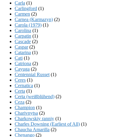
Carla
(1)
Carlingford
(1)
Carmen
(2)
Carnea (Karmazyn)
(2)
Carola (1979)
(1)
Carolina
(1)
Carpatin
(1)
Cascade
(2)
Caspar
(2)
Catarina
(1)
Cati
(1)
Catriona
(2)
Cayuga
(2)
Centennial Russet
(1)
Ceres
(1)
Cernatica
(1)
Certa
(1)
Certa (weißblühend)
(2)
Ceza
(2)
Champion
(1)
Charivnytsa
(2)
Charkowskiy ranniy
(1)
Charles Downing (Earliest of All)
(1)
Chaucha Amarilla
(2)
Chenango
(2)