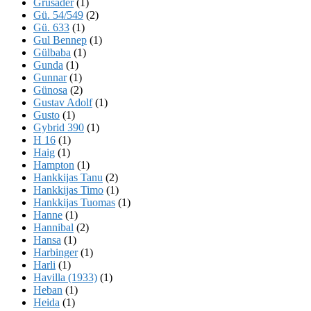
Grusader
(1)
Gü. 54/549
(2)
Gü. 633
(1)
Gul Bennep
(1)
Gülbaba
(1)
Gunda
(1)
Gunnar
(1)
Günosa
(2)
Gustav Adolf
(1)
Gusto
(1)
Gybrid 390
(1)
H 16
(1)
Haig
(1)
Hampton
(1)
Hankkijas Tanu
(2)
Hankkijas Timo
(1)
Hankkijas Tuomas
(1)
Hanne
(1)
Hannibal
(2)
Hansa
(1)
Harbinger
(1)
Harli
(1)
Havilla (1933)
(1)
Heban
(1)
Heida
(1)