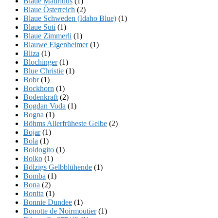
Blaue Mauritius
(1)
Blaue Österreich
(2)
Blaue Schweden (Idaho Blue)
(1)
Blaue Suti
(1)
Blaue Zimmerli
(1)
Blauwe Eigenheimer
(1)
Bliza
(1)
Blochinger
(1)
Blue Christie
(1)
Bobr
(1)
Bockhorn
(1)
Bodenkraft
(2)
Bogdan Voda
(1)
Bogna
(1)
Böhms Allerfrüheste Gelbe
(2)
Bojar
(1)
Bola
(1)
Boldogito
(1)
Bolko
(1)
Bölzigs Gelbblühende
(1)
Bomba
(1)
Bona
(2)
Bonita
(1)
Bonnie Dundee
(1)
Bonotte de Noirmoutier
(1)