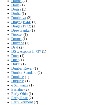
Dorina
(2)
Doris
(1)
Dorisa
(1)
Dorita
(1)
Doubrava
(2)
Draga (1944)
(1)
Draga (1972)
(1)
Drewlyanka
(1)
Drossel
(1)
Druma
(1)
Druzhba
(1)
Dryf
(2)
DS x Aspotet II 737
(1)
Duca
(1)
Duet
(1)
Dukat
(1)
Dunbar Rover
(1)
Dunbar Standard
(2)
Dunluce
(1)
Duquesa
(1)
e Schwarze
(1)
Earlaine
(2)
Early Ohio
(1)
Early Rose
(2)
Early Vermont
(2)