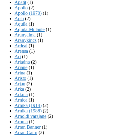
Apatit
(1)
Apollo
(2)
Apollo (1970)
(1)
Apta
(2)
Aquila
(1)
Aquila-Mutante
(1)
Aranyalma
(1)
Aranykincs
(1)
Ardeal
(1)
Arensa
(1)
Ari
(1)
Ariadna
(2)
Ariane
(1)
Arina
(1)
Aristo
(1)
Arjan
(2)
Arka
(2)
Arkula
(1)
Arnica
(1)
Arnika (1914)
(2)
Arnika (1988)
(2)
Arnoldi varajane
(2)
Aronia
(1)
Arran Banner
(1)
Arran Cairn
(2)