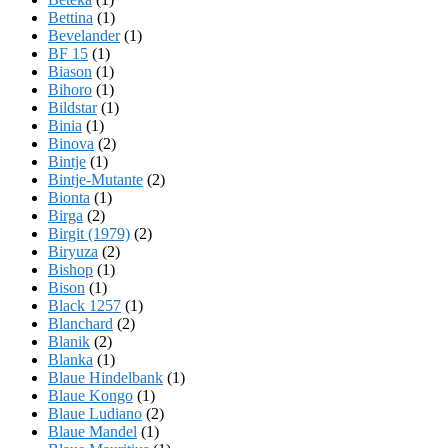
Bettina
(1)
Bevelander
(1)
BF 15
(1)
Biason
(1)
Bihoro
(1)
Bildstar
(1)
Binia
(1)
Binova
(2)
Bintje
(1)
Bintje-Mutante
(2)
Bionta
(1)
Birga
(2)
Birgit (1979)
(2)
Biryuza
(2)
Bishop
(1)
Bison
(1)
Black 1257
(1)
Blanchard
(2)
Blanik
(2)
Blanka
(1)
Blaue Hindelbank
(1)
Blaue Kongo
(1)
Blaue Ludiano
(2)
Blaue Mandel
(1)