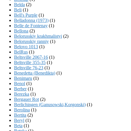
Belda
(2)
Beli
(1)
Bell's Purple
(1)
Belladonna (1973)
(1)
Belle de Fontenay
(1)
Bellona
(2)
Belorusskiy krakhmalistyi
(2)
Belorusskiy ranniy
(1)
Belovo 1013
(1)
BelRus
(1)
Beltsville 2067-16
(1)
Beltsville 355-35
(1)
Beltsville 76-23
(1)
Benedetta (Benedikta)
(1)
Benimaru
(1)
Benol
(1)
Berber
(1)
Berezka
(1)
Bergauer Rot
(2)
Berlichingen (Ganusowski,Korgonski)
(1)
Berolina
(1)
Bertita
(2)
Beryl
(1)
Beta
(1)
Beteka
(1)