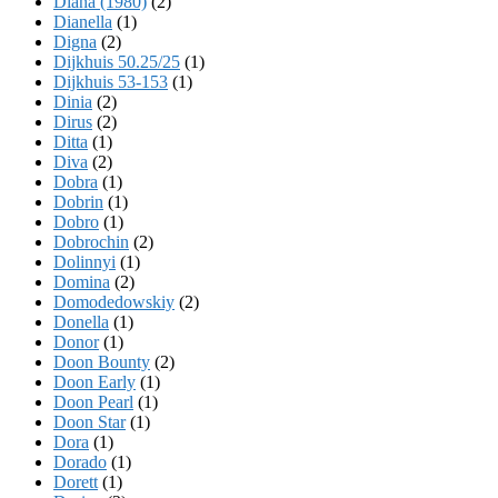
Diana (1980)
(2)
Dianella
(1)
Digna
(2)
Dijkhuis 50.25/25
(1)
Dijkhuis 53-153
(1)
Dinia
(2)
Dirus
(2)
Ditta
(1)
Diva
(2)
Dobra
(1)
Dobrin
(1)
Dobro
(1)
Dobrochin
(2)
Dolinnyi
(1)
Domina
(2)
Domodedowskiy
(2)
Donella
(1)
Donor
(1)
Doon Bounty
(2)
Doon Early
(1)
Doon Pearl
(1)
Doon Star
(1)
Dora
(1)
Dorado
(1)
Dorett
(1)