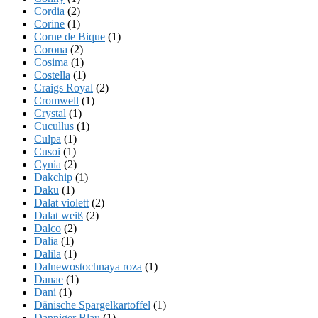
Cordia
(2)
Corine
(1)
Corne de Bique
(1)
Corona
(2)
Cosima
(1)
Costella
(1)
Craigs Royal
(2)
Cromwell
(1)
Crystal
(1)
Cucullus
(1)
Culpa
(1)
Cusoi
(1)
Cynia
(2)
Dakchip
(1)
Daku
(1)
Dalat violett
(2)
Dalat weiß
(2)
Dalco
(2)
Dalia
(1)
Dalila
(1)
Dalnewostochnaya roza
(1)
Danae
(1)
Dani
(1)
Dänische Spargelkartoffel
(1)
Danniger Blau
(1)