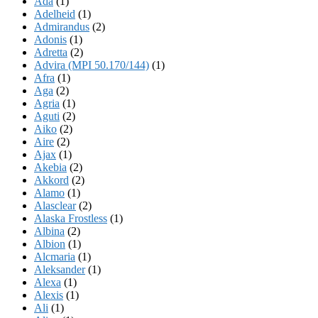
Ada
(1)
Adelheid
(1)
Admirandus
(2)
Adonis
(1)
Adretta
(2)
Advira (MPI 50.170/144)
(1)
Afra
(1)
Aga
(2)
Agria
(1)
Aguti
(2)
Aiko
(2)
Aire
(2)
Ajax
(1)
Akebia
(2)
Akkord
(2)
Alamo
(1)
Alasclear
(2)
Alaska Frostless
(1)
Albina
(2)
Albion
(1)
Alcmaria
(1)
Aleksander
(1)
Alexa
(1)
Alexis
(1)
Ali
(1)