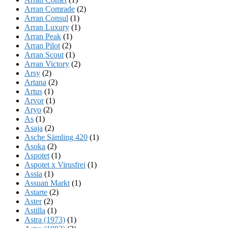
Arran Comrade
(2)
Arran Consul
(1)
Arran Luxury
(1)
Arran Peak
(1)
Arran Pilot
(2)
Arran Scout
(1)
Arran Victory
(2)
Arsy
(2)
Artana
(2)
Artus
(1)
Arvor
(1)
Aryo
(2)
As
(1)
Asaja
(2)
Asche Sämling 420
(1)
Asoka
(2)
Aspotet
(1)
Aspotet x Virusfrei
(1)
Assia
(1)
Assuan Markt
(1)
Astarte
(2)
Aster
(2)
Astilla
(1)
Astra (1973)
(1)