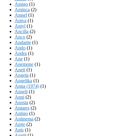
Amigo
(1)
Aminca
(2)
Amsel
(1)
Amva
(1)
Amyl
(1)
Ancilla
(2)
Anco
(2)
Andante
(1)
Ando
(1)
Andra
(1)
Ane
(1)
Anemone
(1)
Anett
(1)
Angela
(1)
Angelika
(1)
Anna (1974)
(1)
Anneli
(1)
Anni
(2)
Anosta
(2)
Antares
(2)
Antigo
(1)
Antinema
(2)
Antje
(2)
Ants
(1)
Apatit
(1)