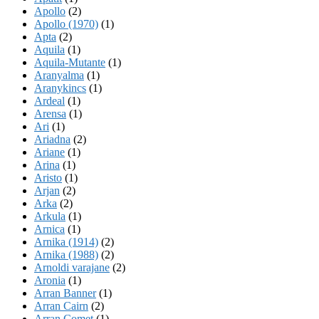
Apollo
(2)
Apollo (1970)
(1)
Apta
(2)
Aquila
(1)
Aquila-Mutante
(1)
Aranyalma
(1)
Aranykincs
(1)
Ardeal
(1)
Arensa
(1)
Ari
(1)
Ariadna
(2)
Ariane
(1)
Arina
(1)
Aristo
(1)
Arjan
(2)
Arka
(2)
Arkula
(1)
Arnica
(1)
Arnika (1914)
(2)
Arnika (1988)
(2)
Arnoldi varajane
(2)
Aronia
(1)
Arran Banner
(1)
Arran Cairn
(2)
Arran Comet
(1)