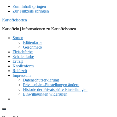
Zum Inhalt springen
Zur Fußzeile springen
Kartoffelsorten
Kartoffeln | Informationen zu Kartoffelsorten
Sorten
Blütenfarbe
Geschmack
Fleischfarbe
Schalenfarbe
Ertrag
Knollenform
Reifezeit
Impressum
Datenschutzerklärung
Privatsphäre-Einstellungen ändern
Historie der Privatsphäre-Einstellungen
Einwilligungen widerrufen
Show
Offscreen