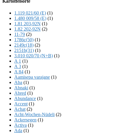
Kartoffelsorte
Content
1.119 021/60 (E)
(1)
1.480 009/58 (E)
(1)
1.81 203-92N
(1)
1.82 202-92N
(2)
11-79
(2)
1786c(50)
(1)
2149c(18)
(2)
2151b(31)
(1)
3.010 020/70 (N+B)
(1)
A 1
(1)
A 3
(1)
A 84
(1)
Aamisepa varajane
(1)
Aba
(1)
Abnaki
(1)
Abred
(1)
Abundance
(1)
Accent
(1)
Achat
(2)
Acht-Wochen-Nüdeli
(2)
Ackersegen
(1)
Activa
(1)
Ada
(1)