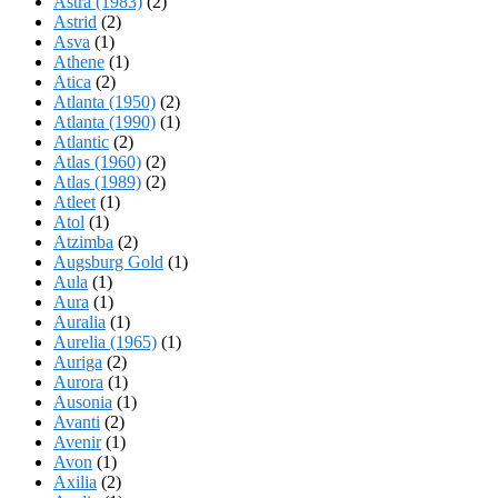
Astra (1983)
(2)
Astrid
(2)
Asva
(1)
Athene
(1)
Atica
(2)
Atlanta (1950)
(2)
Atlanta (1990)
(1)
Atlantic
(2)
Atlas (1960)
(2)
Atlas (1989)
(2)
Atleet
(1)
Atol
(1)
Atzimba
(2)
Augsburg Gold
(1)
Aula
(1)
Aura
(1)
Auralia
(1)
Aurelia (1965)
(1)
Auriga
(2)
Aurora
(1)
Ausonia
(1)
Avanti
(2)
Avenir
(1)
Avon
(1)
Axilia
(2)