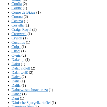
Cordia
(2)
Corine
(1)
Corne de Bique
(1)
Corona
(2)
Cosima
(1)
Costella
(1)
Craigs Royal
(2)
Cromwell
(1)
Crystal
(1)
Cucullus
(1)
Culpa
(1)
Cusoi
(1)
Cynia
(2)
Dakchip
(1)
Daku
(1)
Dalat violett
(2)
Dalat weiß
(2)
Dalco
(2)
Dalia
(1)
Dalila
(1)
Dalnewostochnaya roza
(1)
Danae
(1)
Dani
(1)
Dänische Spargelkartoffel
(1)
Danniger Blau
(1)