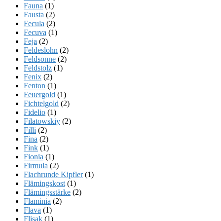
Fauna
(1)
Fausta
(2)
Fecula
(2)
Fecuva
(1)
Feja
(2)
Feldeslohn
(2)
Feldsonne
(2)
Feldstolz
(1)
Fenix
(2)
Fenton
(1)
Feuergold
(1)
Fichtelgold
(2)
Fidelio
(1)
Filatowskiy
(2)
Filli
(2)
Fina
(2)
Fink
(1)
Fionia
(1)
Firmula
(2)
Flachrunde Kipfler
(1)
Flämingskost
(1)
Flämingsstärke
(2)
Flaminia
(2)
Flava
(1)
Flisak
(1)