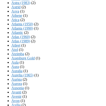
Astra (1983)
(2)
Astrid
(2)
Asva
(1)
Athene
(1)
Atica
(2)
Atlanta (1950)
(2)
Atlanta (1990)
(1)
Atlantic
(2)
Atlas (1960)
(2)
Atlas (1989)
(2)
Atleet
(1)
Atol
(1)
Atzimba
(2)
Augsburg Gold
(1)
Aula
(1)
Aura
(1)
Auralia
(1)
Aurelia (1965)
(1)
Auriga
(2)
Aurora
(1)
Ausonia
(1)
Avanti
(2)
Avenir
(1)
Avon
(1)
Axilia
(2)