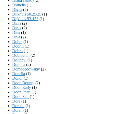
Diana (1980)
(2)
Dianella
(1)
Digna
(2)
Dijkhuis 50.25/25
(1)
Dijkhuis 53-153
(1)
Dinia
(2)
Dirus
(2)
Ditta
(1)
Diva
(2)
Dobra
(1)
Dobrin
(1)
Dobro
(1)
Dobrochin
(2)
Dolinnyi
(1)
Domina
(2)
Domodedowskiy
(2)
Donella
(1)
Donor
(1)
Doon Bounty
(2)
Doon Early
(1)
Doon Pearl
(1)
Doon Star
(1)
Dora
(1)
Dorado
(1)
Dorett
(1)