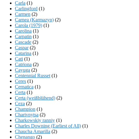
Carla
(1)
Carlingford
(1)
Carmen
(2)
Carnea (Karmazyn)
(2)
Carola (1979)
(1)
Carolina
(1)
Carpatin
(1)
Cascade
(2)
Caspar
(2)
Catarina
(1)
Cati
(1)
Catriona
(2)
Cayuga
(2)
Centennial Russet
(1)
Ceres
(1)
Cernatica
(1)
Certa
(1)
Certa (weißblühend)
(2)
Ceza
(2)
Champion
(1)
Charivnytsa
(2)
Charkowskiy ranniy
(1)
Charles Downing (Earliest of All)
(1)
Chaucha Amarilla
(2)
Chenango
(2)