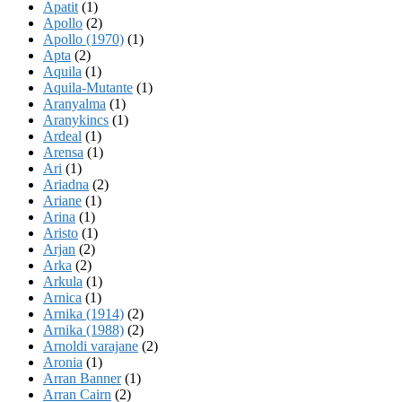
Apatit
(1)
Apollo
(2)
Apollo (1970)
(1)
Apta
(2)
Aquila
(1)
Aquila-Mutante
(1)
Aranyalma
(1)
Aranykincs
(1)
Ardeal
(1)
Arensa
(1)
Ari
(1)
Ariadna
(2)
Ariane
(1)
Arina
(1)
Aristo
(1)
Arjan
(2)
Arka
(2)
Arkula
(1)
Arnica
(1)
Arnika (1914)
(2)
Arnika (1988)
(2)
Arnoldi varajane
(2)
Aronia
(1)
Arran Banner
(1)
Arran Cairn
(2)