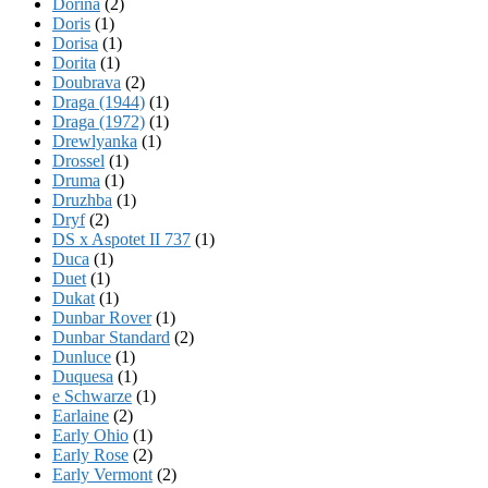
Dorina
(2)
Doris
(1)
Dorisa
(1)
Dorita
(1)
Doubrava
(2)
Draga (1944)
(1)
Draga (1972)
(1)
Drewlyanka
(1)
Drossel
(1)
Druma
(1)
Druzhba
(1)
Dryf
(2)
DS x Aspotet II 737
(1)
Duca
(1)
Duet
(1)
Dukat
(1)
Dunbar Rover
(1)
Dunbar Standard
(2)
Dunluce
(1)
Duquesa
(1)
e Schwarze
(1)
Earlaine
(2)
Early Ohio
(1)
Early Rose
(2)
Early Vermont
(2)