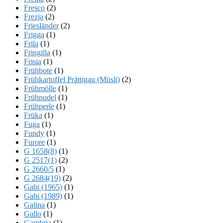
Fresco
(2)
Frezja
(2)
Friesländer
(2)
Frigga
(1)
Frila
(1)
Fringilla
(1)
Frisia
(1)
Frühbote
(1)
Frühkartoffel Prättigau (Müsli)
(2)
Frühmölle
(1)
Frühnudel
(1)
Frühperle
(1)
Früka
(1)
Fuga
(1)
Fundy
(1)
Furore
(1)
G 1658(8)
(1)
G 2517(1)
(2)
G 2660/5
(1)
G 2684(19)
(2)
Gabi (1965)
(1)
Gabi (1989)
(1)
Galina
(1)
Gallo
(1)
Gambria
(1)