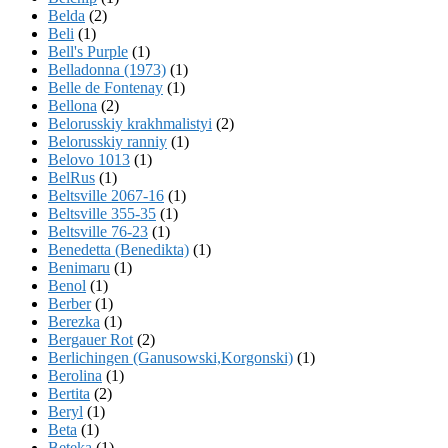
Belda
(2)
Beli
(1)
Bell's Purple
(1)
Belladonna (1973)
(1)
Belle de Fontenay
(1)
Bellona
(2)
Belorusskiy krakhmalistyi
(2)
Belorusskiy ranniy
(1)
Belovo 1013
(1)
BelRus
(1)
Beltsville 2067-16
(1)
Beltsville 355-35
(1)
Beltsville 76-23
(1)
Benedetta (Benedikta)
(1)
Benimaru
(1)
Benol
(1)
Berber
(1)
Berezka
(1)
Bergauer Rot
(2)
Berlichingen (Ganusowski,Korgonski)
(1)
Berolina
(1)
Bertita
(2)
Beryl
(1)
Beta
(1)
Beteka
(1)