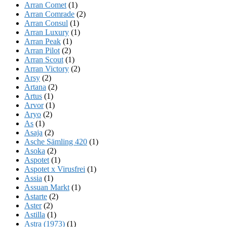
Arran Comet
(1)
Arran Comrade
(2)
Arran Consul
(1)
Arran Luxury
(1)
Arran Peak
(1)
Arran Pilot
(2)
Arran Scout
(1)
Arran Victory
(2)
Arsy
(2)
Artana
(2)
Artus
(1)
Arvor
(1)
Aryo
(2)
As
(1)
Asaja
(2)
Asche Sämling 420
(1)
Asoka
(2)
Aspotet
(1)
Aspotet x Virusfrei
(1)
Assia
(1)
Assuan Markt
(1)
Astarte
(2)
Aster
(2)
Astilla
(1)
Astra (1973)
(1)