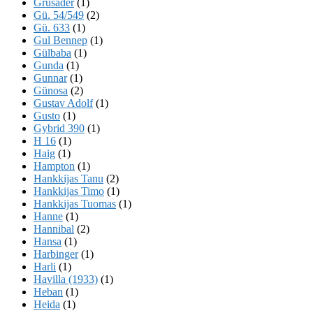
Grusader
(1)
Gü. 54/549
(2)
Gü. 633
(1)
Gul Bennep
(1)
Gülbaba
(1)
Gunda
(1)
Gunnar
(1)
Günosa
(2)
Gustav Adolf
(1)
Gusto
(1)
Gybrid 390
(1)
H 16
(1)
Haig
(1)
Hampton
(1)
Hankkijas Tanu
(2)
Hankkijas Timo
(1)
Hankkijas Tuomas
(1)
Hanne
(1)
Hannibal
(2)
Hansa
(1)
Harbinger
(1)
Harli
(1)
Havilla (1933)
(1)
Heban
(1)
Heida
(1)