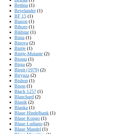
Bettina
(1)
Bevelander
(1)
BF 15
(1)
Biason
(1)
Bihoro
(1)
Bildstar
(1)
Binia
(1)
Binova
(2)
Bintje
(1)
Bintje-Mutante
(2)
Bionta
(1)
Birga
(2)
Birgit (1979)
(2)
Biryuza
(2)
Bishop
(1)
Bison
(1)
Black 1257
(1)
Blanchard
(2)
Blanik
(2)
Blanka
(1)
Blaue Hindelbank
(1)
Blaue Kongo
(1)
Blaue Ludiano
(2)
Blaue Mandel
(1)