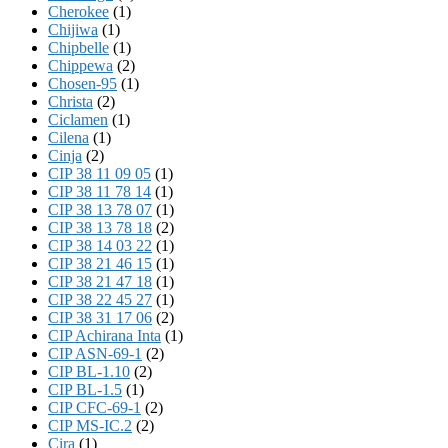
Cherokee
(1)
Chijiwa
(1)
Chipbelle
(1)
Chippewa
(2)
Chosen-95
(1)
Christa
(2)
Ciclamen
(1)
Cilena
(1)
Cinja
(2)
CIP 38 11 09 05
(1)
CIP 38 11 78 14
(1)
CIP 38 13 78 07
(1)
CIP 38 13 78 18
(2)
CIP 38 14 03 22
(1)
CIP 38 21 46 15
(1)
CIP 38 21 47 18
(1)
CIP 38 22 45 27
(1)
CIP 38 31 17 06
(2)
CIP Achirana Inta
(1)
CIP ASN-69-1
(2)
CIP BL-1.10
(2)
CIP BL-1.5
(1)
CIP CFC-69-1
(2)
CIP MS-IC.2
(2)
Cira
(1)