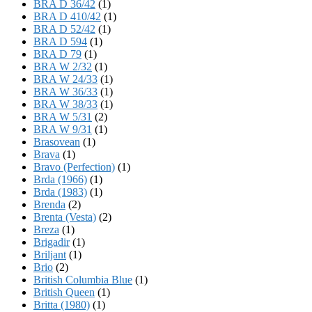
BRA D 36/42
(1)
BRA D 410/42
(1)
BRA D 52/42
(1)
BRA D 594
(1)
BRA D 79
(1)
BRA W 2/32
(1)
BRA W 24/33
(1)
BRA W 36/33
(1)
BRA W 38/33
(1)
BRA W 5/31
(2)
BRA W 9/31
(1)
Brasovean
(1)
Brava
(1)
Bravo (Perfection)
(1)
Brda (1966)
(1)
Brda (1983)
(1)
Brenda
(2)
Brenta (Vesta)
(2)
Breza
(1)
Brigadir
(1)
Briljant
(1)
Brio
(2)
British Columbia Blue
(1)
British Queen
(1)
Britta (1980)
(1)