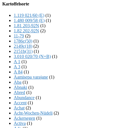
Offscreen
Kartoffelsorte
Content
1.119 021/60 (E)
(1)
1.480 009/58 (E)
(1)
1.81 203-92N
(1)
1.82 202-92N
(2)
11-79
(2)
1786c(50)
(1)
2149c(18)
(2)
2151b(31)
(1)
3.010 020/70 (N+B)
(1)
A 1
(1)
A 3
(1)
A 84
(1)
Aamisepa varajane
(1)
Aba
(1)
Abnaki
(1)
Abred
(1)
Abundance
(1)
Accent
(1)
Achat
(2)
Acht-Wochen-Nüdeli
(2)
Ackersegen
(1)
Activa
(1)