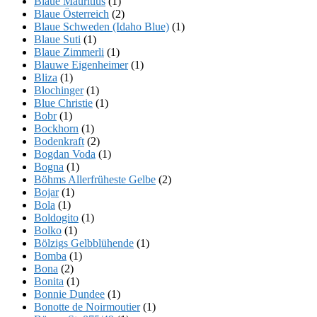
Blaue Mauritius
(1)
Blaue Österreich
(2)
Blaue Schweden (Idaho Blue)
(1)
Blaue Suti
(1)
Blaue Zimmerli
(1)
Blauwe Eigenheimer
(1)
Bliza
(1)
Blochinger
(1)
Blue Christie
(1)
Bobr
(1)
Bockhorn
(1)
Bodenkraft
(2)
Bogdan Voda
(1)
Bogna
(1)
Böhms Allerfrüheste Gelbe
(2)
Bojar
(1)
Bola
(1)
Boldogito
(1)
Bolko
(1)
Bölzigs Gelbblühende
(1)
Bomba
(1)
Bona
(2)
Bonita
(1)
Bonnie Dundee
(1)
Bonotte de Noirmoutier
(1)