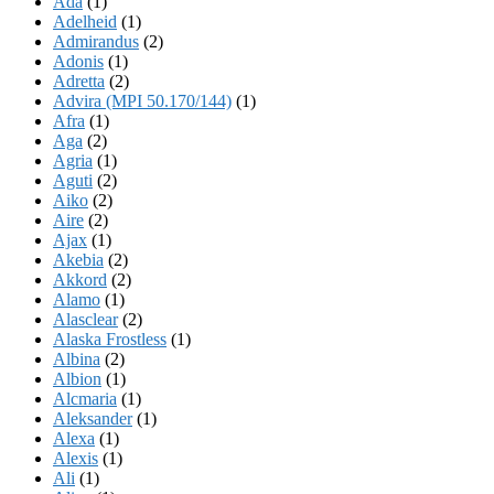
Ada
(1)
Adelheid
(1)
Admirandus
(2)
Adonis
(1)
Adretta
(2)
Advira (MPI 50.170/144)
(1)
Afra
(1)
Aga
(2)
Agria
(1)
Aguti
(2)
Aiko
(2)
Aire
(2)
Ajax
(1)
Akebia
(2)
Akkord
(2)
Alamo
(1)
Alasclear
(2)
Alaska Frostless
(1)
Albina
(2)
Albion
(1)
Alcmaria
(1)
Aleksander
(1)
Alexa
(1)
Alexis
(1)
Ali
(1)