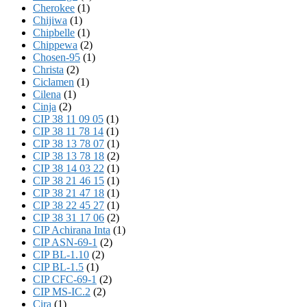
Cherokee
(1)
Chijiwa
(1)
Chipbelle
(1)
Chippewa
(2)
Chosen-95
(1)
Christa
(2)
Ciclamen
(1)
Cilena
(1)
Cinja
(2)
CIP 38 11 09 05
(1)
CIP 38 11 78 14
(1)
CIP 38 13 78 07
(1)
CIP 38 13 78 18
(2)
CIP 38 14 03 22
(1)
CIP 38 21 46 15
(1)
CIP 38 21 47 18
(1)
CIP 38 22 45 27
(1)
CIP 38 31 17 06
(2)
CIP Achirana Inta
(1)
CIP ASN-69-1
(2)
CIP BL-1.10
(2)
CIP BL-1.5
(1)
CIP CFC-69-1
(2)
CIP MS-IC.2
(2)
Cira
(1)