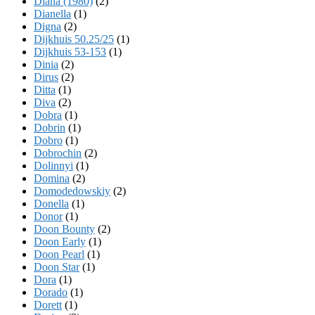
Diana (1980)
(2)
Dianella
(1)
Digna
(2)
Dijkhuis 50.25/25
(1)
Dijkhuis 53-153
(1)
Dinia
(2)
Dirus
(2)
Ditta
(1)
Diva
(2)
Dobra
(1)
Dobrin
(1)
Dobro
(1)
Dobrochin
(2)
Dolinnyi
(1)
Domina
(2)
Domodedowskiy
(2)
Donella
(1)
Donor
(1)
Doon Bounty
(2)
Doon Early
(1)
Doon Pearl
(1)
Doon Star
(1)
Dora
(1)
Dorado
(1)
Dorett
(1)