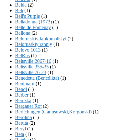
Belda
(2)
Beli
(1)
Bell's Purple
(1)
Belladonna (1973)
(1)
Belle de Fontenay
(1)
Bellona
(2)
Belorusskiy krakhmalistyi
(2)
Belorusskiy ranniy
(1)
Belovo 1013
(1)
BelRus
(1)
Beltsville 2067-16
(1)
Beltsville 355-35
(1)
Beltsville 76-23
(1)
Benedetta (Benedikta)
(1)
Benimaru
(1)
Benol
(1)
Berber
(1)
Berezka
(1)
Bergauer Rot
(2)
Berlichingen (Ganusowski,Korgonski)
(1)
Berolina
(1)
Bertita
(2)
Beryl
(1)
Beta
(1)
Beteka
(1)