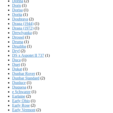
Dorina
(2)
Doris
(1)
Dorisa
(1)
Dorita
(1)
Doubrava
(2)
Draga (1944)
(1)
Draga (1972)
(1)
Drewlyanka
(1)
Drossel
(1)
Druma
(1)
Druzhba
(1)
Dryf
(2)
DS x Aspotet II 737
(1)
Duca
(1)
Duet
(1)
Dukat
(1)
Dunbar Rover
(1)
Dunbar Standard
(2)
Dunluce
(1)
Duquesa
(1)
e Schwarze
(1)
Earlaine
(2)
Early Ohio
(1)
Early Rose
(2)
Early Vermont
(2)