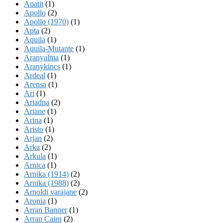
Apatit
(1)
Apollo
(2)
Apollo (1970)
(1)
Apta
(2)
Aquila
(1)
Aquila-Mutante
(1)
Aranyalma
(1)
Aranykincs
(1)
Ardeal
(1)
Arensa
(1)
Ari
(1)
Ariadna
(2)
Ariane
(1)
Arina
(1)
Aristo
(1)
Arjan
(2)
Arka
(2)
Arkula
(1)
Arnica
(1)
Arnika (1914)
(2)
Arnika (1988)
(2)
Arnoldi varajane
(2)
Aronia
(1)
Arran Banner
(1)
Arran Cairn
(2)