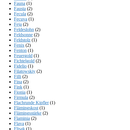
Fauna
(1)
Fausta
(2)
Fecula
(2)
Fecuva
(1)
Feja
(2)
Feldeslohn
(2)
Feldsonne
(2)
Feldstolz
(1)
Fenix
(2)
Fenton
(1)
Feuergold
(1)
Fichtelgold
(2)
Fidelio
(1)
Filatowskiy
(2)
Filli
(2)
Fina
(2)
Fink
(1)
Fionia
(1)
Firmula
(2)
Flachrunde Kipfler
(1)
Flämingskost
(1)
Flämingsstärke
(2)
Flaminia
(2)
Flava
(1)
Flisak
(1)