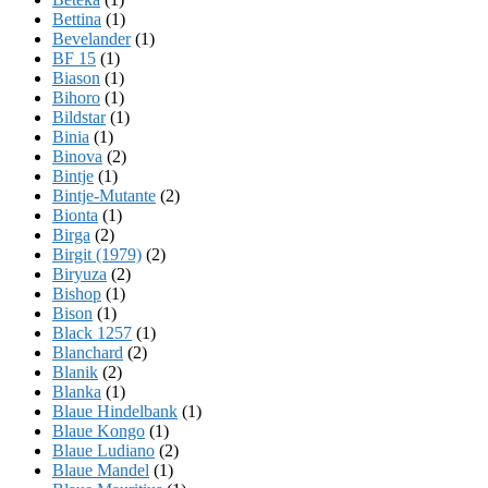
Bettina
(1)
Bevelander
(1)
BF 15
(1)
Biason
(1)
Bihoro
(1)
Bildstar
(1)
Binia
(1)
Binova
(2)
Bintje
(1)
Bintje-Mutante
(2)
Bionta
(1)
Birga
(2)
Birgit (1979)
(2)
Biryuza
(2)
Bishop
(1)
Bison
(1)
Black 1257
(1)
Blanchard
(2)
Blanik
(2)
Blanka
(1)
Blaue Hindelbank
(1)
Blaue Kongo
(1)
Blaue Ludiano
(2)
Blaue Mandel
(1)