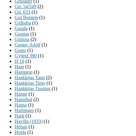
Grusader
(1)
Gü. 54/549
(2)
Gü. 633
(1)
Gul Bennep
(1)
Gülbaba
(1)
Gunda
(1)
Gunnar
(1)
Günosa
(2)
Gustav Adolf
(1)
Gusto
(1)
Gybrid 390
(1)
H 16
(1)
Haig
(1)
Hampton
(1)
Hankkijas Tanu
(2)
Hankkijas Timo
(1)
Hankkijas Tuomas
(1)
Hanne
(1)
Hannibal
(2)
Hansa
(1)
Harbinger
(1)
Harli
(1)
Havilla (1933)
(1)
Heban
(1)
Heida
(1)