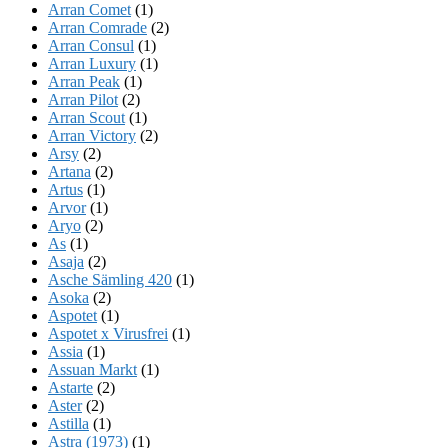
Arran Comet
(1)
Arran Comrade
(2)
Arran Consul
(1)
Arran Luxury
(1)
Arran Peak
(1)
Arran Pilot
(2)
Arran Scout
(1)
Arran Victory
(2)
Arsy
(2)
Artana
(2)
Artus
(1)
Arvor
(1)
Aryo
(2)
As
(1)
Asaja
(2)
Asche Sämling 420
(1)
Asoka
(2)
Aspotet
(1)
Aspotet x Virusfrei
(1)
Assia
(1)
Assuan Markt
(1)
Astarte
(2)
Aster
(2)
Astilla
(1)
Astra (1973)
(1)