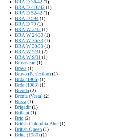
BRA D 36/42
(1)
BRA D 410/42
(1)
BRA D 52/42
(1)
BRA D 594
(1)
BRA D 79
(1)
BRA W 2/32
(1)
BRA W 24/33
(1)
BRA W 36/33
(1)
BRA W 38/33
(1)
BRA W 5/31
(2)
BRA W 9/31
(1)
Brasovean
(1)
Brava
(1)
Bravo (Perfection)
(1)
Brda (1966)
(1)
Brda (1983)
(1)
Brenda
(2)
Brenta (Vesta)
(2)
Breza
(1)
Brigadir
(1)
Briljant
(1)
Brio
(2)
British Columbia Blue
(1)
British Queen
(1)
Britta (1980)
(1)