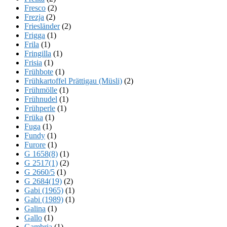
Fresco
(2)
Frezja
(2)
Friesländer
(2)
Frigga
(1)
Frila
(1)
Fringilla
(1)
Frisia
(1)
Frühbote
(1)
Frühkartoffel Prättigau (Müsli)
(2)
Frühmölle
(1)
Frühnudel
(1)
Frühperle
(1)
Früka
(1)
Fuga
(1)
Fundy
(1)
Furore
(1)
G 1658(8)
(1)
G 2517(1)
(2)
G 2660/5
(1)
G 2684(19)
(2)
Gabi (1965)
(1)
Gabi (1989)
(1)
Galina
(1)
Gallo
(1)
Gambria
(1)