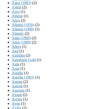
Astra (1983)
(2)
Astrid
(2)
Asva
(1)
Athene
(1)
Atica
(2)
Atlanta (1950)
(2)
Atlanta (1990)
(1)
Atlantic
(2)
Atlas (1960)
(2)
Atlas (1989)
(2)
Atleet
(1)
Atol
(1)
Atzimba
(2)
Augsburg Gold
(1)
Aula
(1)
Aura
(1)
Auralia
(1)
Aurelia (1965)
(1)
Auriga
(2)
Aurora
(1)
Ausonia
(1)
Avanti
(2)
Avenir
(1)
Avon
(1)
Axilia
(2)