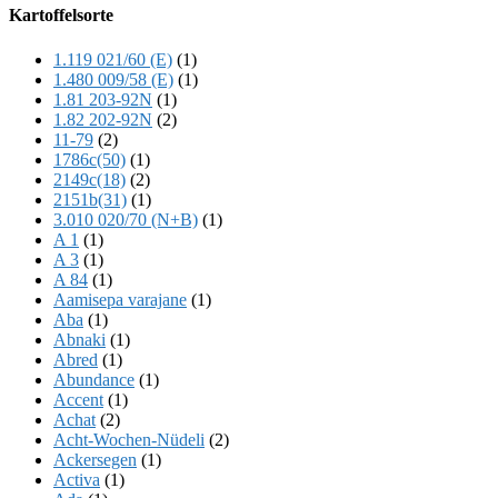
Offscreen
Kartoffelsorte
Content
1.119 021/60 (E)
(1)
1.480 009/58 (E)
(1)
1.81 203-92N
(1)
1.82 202-92N
(2)
11-79
(2)
1786c(50)
(1)
2149c(18)
(2)
2151b(31)
(1)
3.010 020/70 (N+B)
(1)
A 1
(1)
A 3
(1)
A 84
(1)
Aamisepa varajane
(1)
Aba
(1)
Abnaki
(1)
Abred
(1)
Abundance
(1)
Accent
(1)
Achat
(2)
Acht-Wochen-Nüdeli
(2)
Ackersegen
(1)
Activa
(1)