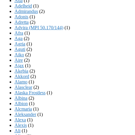
Ada
(1)
Adelheid
(1)
Admirandus
(2)
Adonis
(1)
Adretta
(2)
Advira (MPI 50.170/144)
(1)
Afra
(1)
Aga
(2)
Agria
(1)
Aguti
(2)
Aiko
(2)
Aire
(2)
Ajax
(1)
Akebia
(2)
Akkord
(2)
Alamo
(1)
Alasclear
(2)
Alaska Frostless
(1)
Albina
(2)
Albion
(1)
Alcmaria
(1)
Aleksander
(1)
Alexa
(1)
Alexis
(1)
Ali
(1)