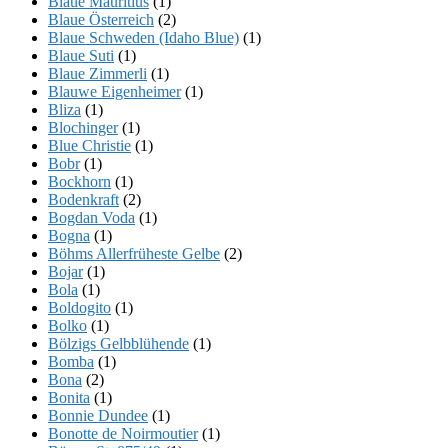
Blaue Mauritius
(1)
Blaue Österreich
(2)
Blaue Schweden (Idaho Blue)
(1)
Blaue Suti
(1)
Blaue Zimmerli
(1)
Blauwe Eigenheimer
(1)
Bliza
(1)
Blochinger
(1)
Blue Christie
(1)
Bobr
(1)
Bockhorn
(1)
Bodenkraft
(2)
Bogdan Voda
(1)
Bogna
(1)
Böhms Allerfrüheste Gelbe
(2)
Bojar
(1)
Bola
(1)
Boldogito
(1)
Bolko
(1)
Bölzigs Gelbblühende
(1)
Bomba
(1)
Bona
(2)
Bonita
(1)
Bonnie Dundee
(1)
Bonotte de Noirmoutier
(1)