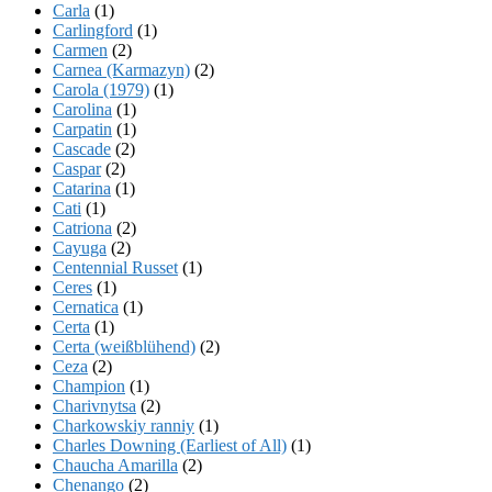
Carla
(1)
Carlingford
(1)
Carmen
(2)
Carnea (Karmazyn)
(2)
Carola (1979)
(1)
Carolina
(1)
Carpatin
(1)
Cascade
(2)
Caspar
(2)
Catarina
(1)
Cati
(1)
Catriona
(2)
Cayuga
(2)
Centennial Russet
(1)
Ceres
(1)
Cernatica
(1)
Certa
(1)
Certa (weißblühend)
(2)
Ceza
(2)
Champion
(1)
Charivnytsa
(2)
Charkowskiy ranniy
(1)
Charles Downing (Earliest of All)
(1)
Chaucha Amarilla
(2)
Chenango
(2)