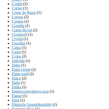
Cordia
(2)
Corine
(1)
Corne de Bique
(1)
Corona
(2)
Cosima
(1)
Costella
(1)
Craigs Royal
(2)
Cromwell
(1)
Crystal
(1)
Cucullus
(1)
Culpa
(1)
Cusoi
(1)
Cynia
(2)
Dakchip
(1)
Daku
(1)
Dalat violett
(2)
Dalat weiß
(2)
Dalco
(2)
Dalia
(1)
Dalila
(1)
Dalnewostochnaya roza
(1)
Danae
(1)
Dani
(1)
Dänische Spargelkartoffel
(1)
Danniger Blau
(1)