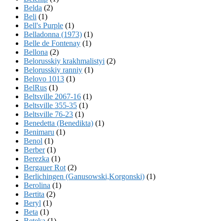
Belda
(2)
Beli
(1)
Bell's Purple
(1)
Belladonna (1973)
(1)
Belle de Fontenay
(1)
Bellona
(2)
Belorusskiy krakhmalistyi
(2)
Belorusskiy ranniy
(1)
Belovo 1013
(1)
BelRus
(1)
Beltsville 2067-16
(1)
Beltsville 355-35
(1)
Beltsville 76-23
(1)
Benedetta (Benedikta)
(1)
Benimaru
(1)
Benol
(1)
Berber
(1)
Berezka
(1)
Bergauer Rot
(2)
Berlichingen (Ganusowski,Korgonski)
(1)
Berolina
(1)
Bertita
(2)
Beryl
(1)
Beta
(1)
Beteka
(1)