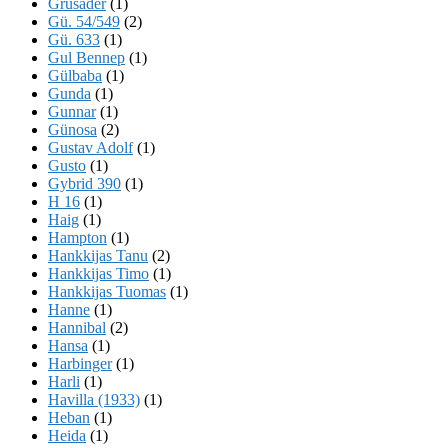
Grusader
(1)
Gü. 54/549
(2)
Gü. 633
(1)
Gul Bennep
(1)
Gülbaba
(1)
Gunda
(1)
Gunnar
(1)
Günosa
(2)
Gustav Adolf
(1)
Gusto
(1)
Gybrid 390
(1)
H 16
(1)
Haig
(1)
Hampton
(1)
Hankkijas Tanu
(2)
Hankkijas Timo
(1)
Hankkijas Tuomas
(1)
Hanne
(1)
Hannibal
(2)
Hansa
(1)
Harbinger
(1)
Harli
(1)
Havilla (1933)
(1)
Heban
(1)
Heida
(1)