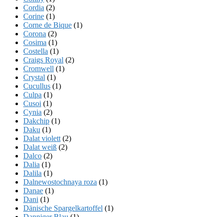
Cordia
(2)
Corine
(1)
Corne de Bique
(1)
Corona
(2)
Cosima
(1)
Costella
(1)
Craigs Royal
(2)
Cromwell
(1)
Crystal
(1)
Cucullus
(1)
Culpa
(1)
Cusoi
(1)
Cynia
(2)
Dakchip
(1)
Daku
(1)
Dalat violett
(2)
Dalat weiß
(2)
Dalco
(2)
Dalia
(1)
Dalila
(1)
Dalnewostochnaya roza
(1)
Danae
(1)
Dani
(1)
Dänische Spargelkartoffel
(1)
Danniger Blau
(1)