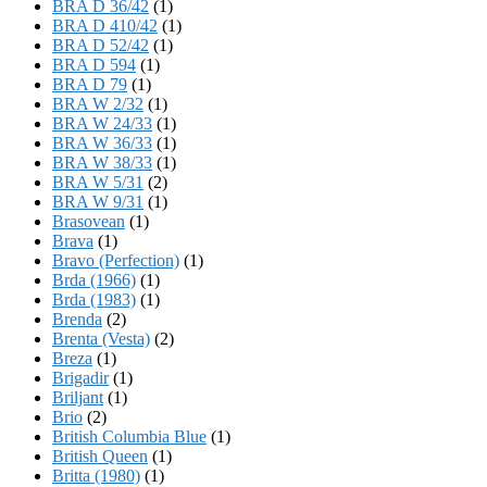
BRA D 36/42
(1)
BRA D 410/42
(1)
BRA D 52/42
(1)
BRA D 594
(1)
BRA D 79
(1)
BRA W 2/32
(1)
BRA W 24/33
(1)
BRA W 36/33
(1)
BRA W 38/33
(1)
BRA W 5/31
(2)
BRA W 9/31
(1)
Brasovean
(1)
Brava
(1)
Bravo (Perfection)
(1)
Brda (1966)
(1)
Brda (1983)
(1)
Brenda
(2)
Brenta (Vesta)
(2)
Breza
(1)
Brigadir
(1)
Briljant
(1)
Brio
(2)
British Columbia Blue
(1)
British Queen
(1)
Britta (1980)
(1)