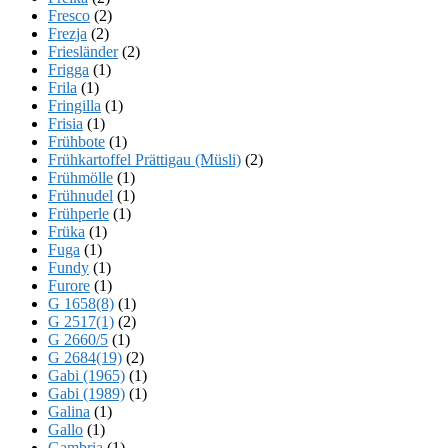
Fresco
(2)
Frezja
(2)
Friesländer
(2)
Frigga
(1)
Frila
(1)
Fringilla
(1)
Frisia
(1)
Frühbote
(1)
Frühkartoffel Prättigau (Müsli)
(2)
Frühmölle
(1)
Frühnudel
(1)
Frühperle
(1)
Früka
(1)
Fuga
(1)
Fundy
(1)
Furore
(1)
G 1658(8)
(1)
G 2517(1)
(2)
G 2660/5
(1)
G 2684(19)
(2)
Gabi (1965)
(1)
Gabi (1989)
(1)
Galina
(1)
Gallo
(1)
Gambria
(1)