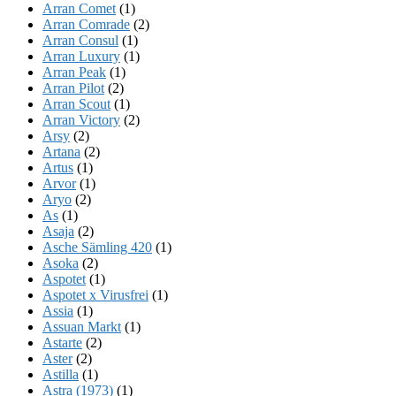
Arran Comet
(1)
Arran Comrade
(2)
Arran Consul
(1)
Arran Luxury
(1)
Arran Peak
(1)
Arran Pilot
(2)
Arran Scout
(1)
Arran Victory
(2)
Arsy
(2)
Artana
(2)
Artus
(1)
Arvor
(1)
Aryo
(2)
As
(1)
Asaja
(2)
Asche Sämling 420
(1)
Asoka
(2)
Aspotet
(1)
Aspotet x Virusfrei
(1)
Assia
(1)
Assuan Markt
(1)
Astarte
(2)
Aster
(2)
Astilla
(1)
Astra (1973)
(1)