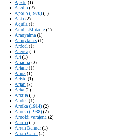
Apatit
(1)
Apollo
(2)
Apollo (1970)
(1)
Apta
(2)
Aquila
(1)
Aquila-Mutante
(1)
Aranyalma
(1)
Aranykincs
(1)
Ardeal
(1)
Arensa
(1)
Ari
(1)
Ariadna
(2)
Ariane
(1)
Arina
(1)
Aristo
(1)
Arjan
(2)
Arka
(2)
Arkula
(1)
Arnica
(1)
Arnika (1914)
(2)
Arnika (1988)
(2)
Arnoldi varajane
(2)
Aronia
(1)
Arran Banner
(1)
Arran Cairn
(2)