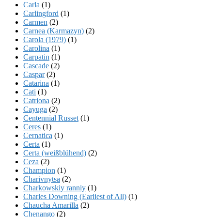
Carla
(1)
Carlingford
(1)
Carmen
(2)
Carnea (Karmazyn)
(2)
Carola (1979)
(1)
Carolina
(1)
Carpatin
(1)
Cascade
(2)
Caspar
(2)
Catarina
(1)
Cati
(1)
Catriona
(2)
Cayuga
(2)
Centennial Russet
(1)
Ceres
(1)
Cernatica
(1)
Certa
(1)
Certa (weißblühend)
(2)
Ceza
(2)
Champion
(1)
Charivnytsa
(2)
Charkowskiy ranniy
(1)
Charles Downing (Earliest of All)
(1)
Chaucha Amarilla
(2)
Chenango
(2)