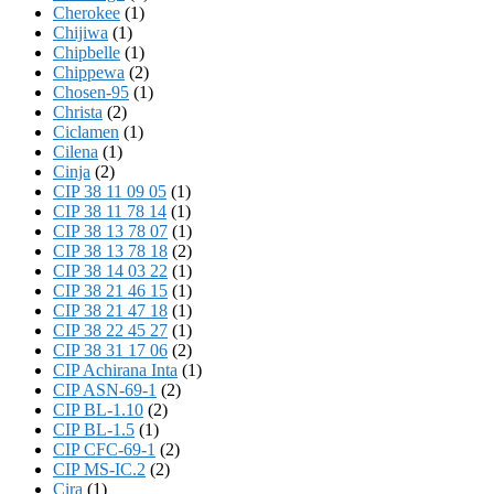
Cherokee
(1)
Chijiwa
(1)
Chipbelle
(1)
Chippewa
(2)
Chosen-95
(1)
Christa
(2)
Ciclamen
(1)
Cilena
(1)
Cinja
(2)
CIP 38 11 09 05
(1)
CIP 38 11 78 14
(1)
CIP 38 13 78 07
(1)
CIP 38 13 78 18
(2)
CIP 38 14 03 22
(1)
CIP 38 21 46 15
(1)
CIP 38 21 47 18
(1)
CIP 38 22 45 27
(1)
CIP 38 31 17 06
(2)
CIP Achirana Inta
(1)
CIP ASN-69-1
(2)
CIP BL-1.10
(2)
CIP BL-1.5
(1)
CIP CFC-69-1
(2)
CIP MS-IC.2
(2)
Cira
(1)