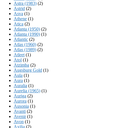
Astra (1983)
(2)
Astrid
(2)
Asva
(1)
Athene
(1)
Atica
(2)
Atlanta (1950)
(2)
Atlanta (1990)
(1)
Atlantic
(2)
Atlas (1960)
(2)
Atlas (1989)
(2)
Atleet
(1)
Atol
(1)
Atzimba
(2)
Augsburg Gold
(1)
Aula
(1)
Aura
(1)
Auralia
(1)
Aurelia (1965)
(1)
Auriga
(2)
Aurora
(1)
Ausonia
(1)
Avanti
(2)
Avenir
(1)
Avon
(1)
Axilia
(2)