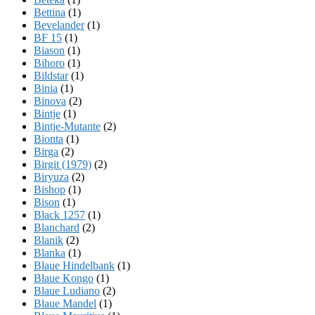
Bettina
(1)
Bevelander
(1)
BF 15
(1)
Biason
(1)
Bihoro
(1)
Bildstar
(1)
Binia
(1)
Binova
(2)
Bintje
(1)
Bintje-Mutante
(2)
Bionta
(1)
Birga
(2)
Birgit (1979)
(2)
Biryuza
(2)
Bishop
(1)
Bison
(1)
Black 1257
(1)
Blanchard
(2)
Blanik
(2)
Blanka
(1)
Blaue Hindelbank
(1)
Blaue Kongo
(1)
Blaue Ludiano
(2)
Blaue Mandel
(1)