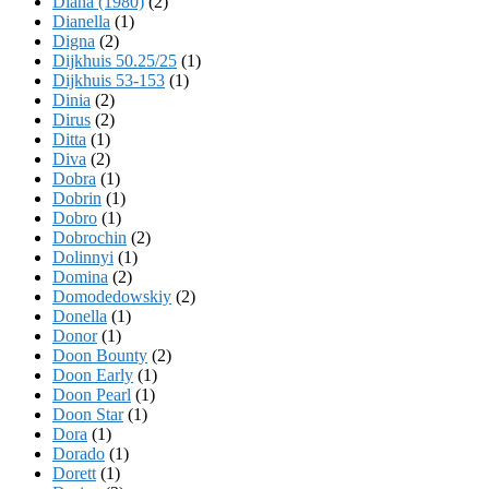
Diana (1980)
(2)
Dianella
(1)
Digna
(2)
Dijkhuis 50.25/25
(1)
Dijkhuis 53-153
(1)
Dinia
(2)
Dirus
(2)
Ditta
(1)
Diva
(2)
Dobra
(1)
Dobrin
(1)
Dobro
(1)
Dobrochin
(2)
Dolinnyi
(1)
Domina
(2)
Domodedowskiy
(2)
Donella
(1)
Donor
(1)
Doon Bounty
(2)
Doon Early
(1)
Doon Pearl
(1)
Doon Star
(1)
Dora
(1)
Dorado
(1)
Dorett
(1)