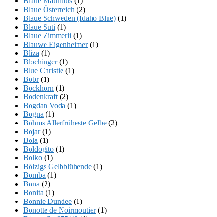
Blaue Mauritius
(1)
Blaue Österreich
(2)
Blaue Schweden (Idaho Blue)
(1)
Blaue Suti
(1)
Blaue Zimmerli
(1)
Blauwe Eigenheimer
(1)
Bliza
(1)
Blochinger
(1)
Blue Christie
(1)
Bobr
(1)
Bockhorn
(1)
Bodenkraft
(2)
Bogdan Voda
(1)
Bogna
(1)
Böhms Allerfrüheste Gelbe
(2)
Bojar
(1)
Bola
(1)
Boldogito
(1)
Bolko
(1)
Bölzigs Gelbblühende
(1)
Bomba
(1)
Bona
(2)
Bonita
(1)
Bonnie Dundee
(1)
Bonotte de Noirmoutier
(1)