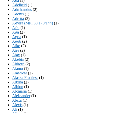
Ada
(1)
Adelheid
(1)
Admirandus
(2)
Adonis
(1)
Adretta
(2)
Advira (MPI 50.170/144)
(1)
Afra
(1)
Aga
(2)
Agria
(1)
Aguti
(2)
Aiko
(2)
Aire
(2)
Ajax
(1)
Akebia
(2)
Akkord
(2)
Alamo
(1)
Alasclear
(2)
Alaska Frostless
(1)
Albina
(2)
Albion
(1)
Alcmaria
(1)
Aleksander
(1)
Alexa
(1)
Alexis
(1)
Ali
(1)