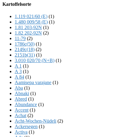
Offscreen
Kartoffelsorte
Content
1.119 021/60 (E)
(1)
1.480 009/58 (E)
(1)
1.81 203-92N
(1)
1.82 202-92N
(2)
11-79
(2)
1786c(50)
(1)
2149c(18)
(2)
2151b(31)
(1)
3.010 020/70 (N+B)
(1)
A 1
(1)
A 3
(1)
A 84
(1)
Aamisepa varajane
(1)
Aba
(1)
Abnaki
(1)
Abred
(1)
Abundance
(1)
Accent
(1)
Achat
(2)
Acht-Wochen-Nüdeli
(2)
Ackersegen
(1)
Activa
(1)