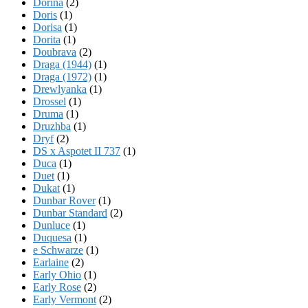
Dorina
(2)
Doris
(1)
Dorisa
(1)
Dorita
(1)
Doubrava
(2)
Draga (1944)
(1)
Draga (1972)
(1)
Drewlyanka
(1)
Drossel
(1)
Druma
(1)
Druzhba
(1)
Dryf
(2)
DS x Aspotet II 737
(1)
Duca
(1)
Duet
(1)
Dukat
(1)
Dunbar Rover
(1)
Dunbar Standard
(2)
Dunluce
(1)
Duquesa
(1)
e Schwarze
(1)
Earlaine
(2)
Early Ohio
(1)
Early Rose
(2)
Early Vermont
(2)