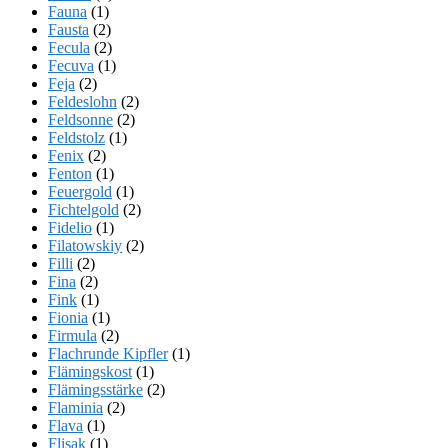
Fauna
(1)
Fausta
(2)
Fecula
(2)
Fecuva
(1)
Feja
(2)
Feldeslohn
(2)
Feldsonne
(2)
Feldstolz
(1)
Fenix
(2)
Fenton
(1)
Feuergold
(1)
Fichtelgold
(2)
Fidelio
(1)
Filatowskiy
(2)
Filli
(2)
Fina
(2)
Fink
(1)
Fionia
(1)
Firmula
(2)
Flachrunde Kipfler
(1)
Flämingskost
(1)
Flämingsstärke
(2)
Flaminia
(2)
Flava
(1)
Flisak
(1)