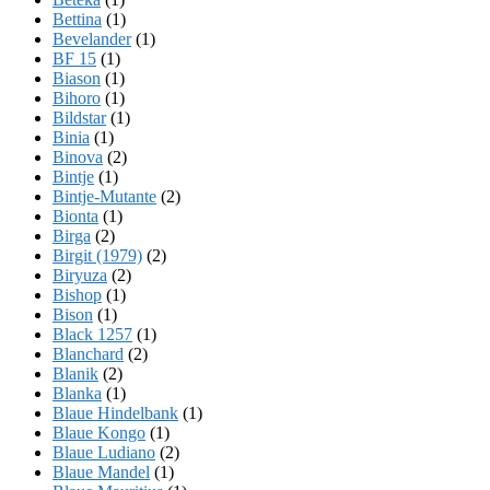
Bettina
(1)
Bevelander
(1)
BF 15
(1)
Biason
(1)
Bihoro
(1)
Bildstar
(1)
Binia
(1)
Binova
(2)
Bintje
(1)
Bintje-Mutante
(2)
Bionta
(1)
Birga
(2)
Birgit (1979)
(2)
Biryuza
(2)
Bishop
(1)
Bison
(1)
Black 1257
(1)
Blanchard
(2)
Blanik
(2)
Blanka
(1)
Blaue Hindelbank
(1)
Blaue Kongo
(1)
Blaue Ludiano
(2)
Blaue Mandel
(1)