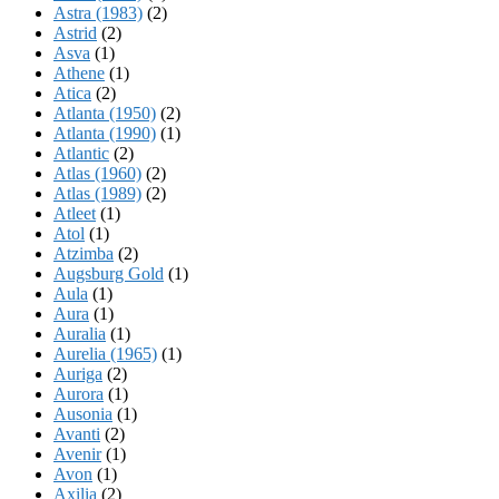
Astra (1983)
(2)
Astrid
(2)
Asva
(1)
Athene
(1)
Atica
(2)
Atlanta (1950)
(2)
Atlanta (1990)
(1)
Atlantic
(2)
Atlas (1960)
(2)
Atlas (1989)
(2)
Atleet
(1)
Atol
(1)
Atzimba
(2)
Augsburg Gold
(1)
Aula
(1)
Aura
(1)
Auralia
(1)
Aurelia (1965)
(1)
Auriga
(2)
Aurora
(1)
Ausonia
(1)
Avanti
(2)
Avenir
(1)
Avon
(1)
Axilia
(2)