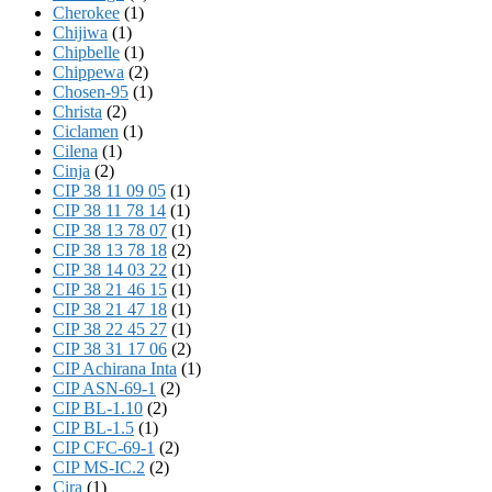
Cherokee
(1)
Chijiwa
(1)
Chipbelle
(1)
Chippewa
(2)
Chosen-95
(1)
Christa
(2)
Ciclamen
(1)
Cilena
(1)
Cinja
(2)
CIP 38 11 09 05
(1)
CIP 38 11 78 14
(1)
CIP 38 13 78 07
(1)
CIP 38 13 78 18
(2)
CIP 38 14 03 22
(1)
CIP 38 21 46 15
(1)
CIP 38 21 47 18
(1)
CIP 38 22 45 27
(1)
CIP 38 31 17 06
(2)
CIP Achirana Inta
(1)
CIP ASN-69-1
(2)
CIP BL-1.10
(2)
CIP BL-1.5
(1)
CIP CFC-69-1
(2)
CIP MS-IC.2
(2)
Cira
(1)