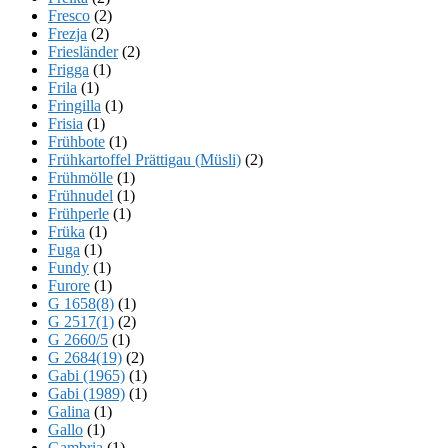
Fresco
(2)
Frezja
(2)
Friesländer
(2)
Frigga
(1)
Frila
(1)
Fringilla
(1)
Frisia
(1)
Frühbote
(1)
Frühkartoffel Prättigau (Müsli)
(2)
Frühmölle
(1)
Frühnudel
(1)
Frühperle
(1)
Früka
(1)
Fuga
(1)
Fundy
(1)
Furore
(1)
G 1658(8)
(1)
G 2517(1)
(2)
G 2660/5
(1)
G 2684(19)
(2)
Gabi (1965)
(1)
Gabi (1989)
(1)
Galina
(1)
Gallo
(1)
Gambria
(1)