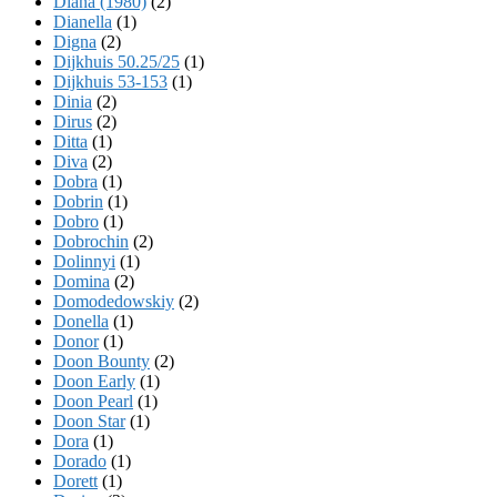
Diana (1980)
(2)
Dianella
(1)
Digna
(2)
Dijkhuis 50.25/25
(1)
Dijkhuis 53-153
(1)
Dinia
(2)
Dirus
(2)
Ditta
(1)
Diva
(2)
Dobra
(1)
Dobrin
(1)
Dobro
(1)
Dobrochin
(2)
Dolinnyi
(1)
Domina
(2)
Domodedowskiy
(2)
Donella
(1)
Donor
(1)
Doon Bounty
(2)
Doon Early
(1)
Doon Pearl
(1)
Doon Star
(1)
Dora
(1)
Dorado
(1)
Dorett
(1)