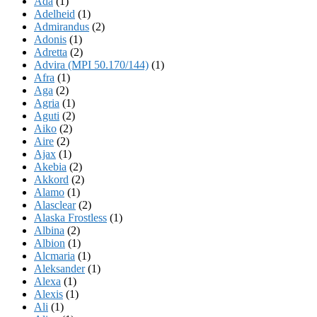
Ada
(1)
Adelheid
(1)
Admirandus
(2)
Adonis
(1)
Adretta
(2)
Advira (MPI 50.170/144)
(1)
Afra
(1)
Aga
(2)
Agria
(1)
Aguti
(2)
Aiko
(2)
Aire
(2)
Ajax
(1)
Akebia
(2)
Akkord
(2)
Alamo
(1)
Alasclear
(2)
Alaska Frostless
(1)
Albina
(2)
Albion
(1)
Alcmaria
(1)
Aleksander
(1)
Alexa
(1)
Alexis
(1)
Ali
(1)