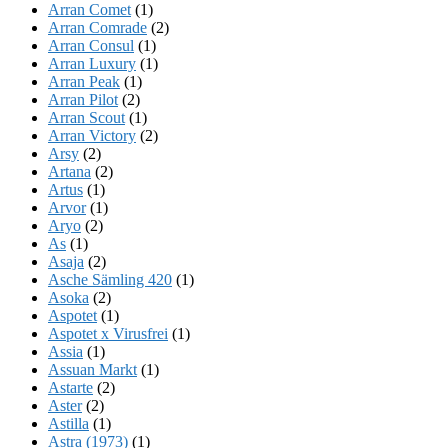
Arran Comet
(1)
Arran Comrade
(2)
Arran Consul
(1)
Arran Luxury
(1)
Arran Peak
(1)
Arran Pilot
(2)
Arran Scout
(1)
Arran Victory
(2)
Arsy
(2)
Artana
(2)
Artus
(1)
Arvor
(1)
Aryo
(2)
As
(1)
Asaja
(2)
Asche Sämling 420
(1)
Asoka
(2)
Aspotet
(1)
Aspotet x Virusfrei
(1)
Assia
(1)
Assuan Markt
(1)
Astarte
(2)
Aster
(2)
Astilla
(1)
Astra (1973)
(1)