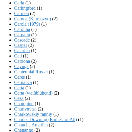
Carla
(1)
Carlingford
(1)
Carmen
(2)
Carnea (Karmazyn)
(2)
Carola (1979)
(1)
Carolina
(1)
Carpatin
(1)
Cascade
(2)
Caspar
(2)
Catarina
(1)
Cati
(1)
Catriona
(2)
Cayuga
(2)
Centennial Russet
(1)
Ceres
(1)
Cernatica
(1)
Certa
(1)
Certa (weißblühend)
(2)
Ceza
(2)
Champion
(1)
Charivnytsa
(2)
Charkowskiy ranniy
(1)
Charles Downing (Earliest of All)
(1)
Chaucha Amarilla
(2)
Chenango
(2)