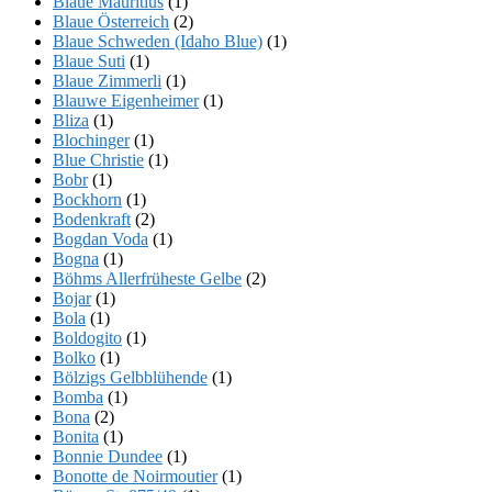
Blaue Mauritius
(1)
Blaue Österreich
(2)
Blaue Schweden (Idaho Blue)
(1)
Blaue Suti
(1)
Blaue Zimmerli
(1)
Blauwe Eigenheimer
(1)
Bliza
(1)
Blochinger
(1)
Blue Christie
(1)
Bobr
(1)
Bockhorn
(1)
Bodenkraft
(2)
Bogdan Voda
(1)
Bogna
(1)
Böhms Allerfrüheste Gelbe
(2)
Bojar
(1)
Bola
(1)
Boldogito
(1)
Bolko
(1)
Bölzigs Gelbblühende
(1)
Bomba
(1)
Bona
(2)
Bonita
(1)
Bonnie Dundee
(1)
Bonotte de Noirmoutier
(1)