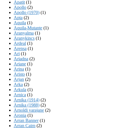
Apatit
(1)
Apollo
(2)
Apollo (1970)
(1)
Apta
(2)
Aquila
(1)
Aquila-Mutante
(1)
Aranyalma
(1)
Aranykincs
(1)
Ardeal
(1)
Arensa
(1)
Ari
(1)
Ariadna
(2)
Ariane
(1)
Arina
(1)
Aristo
(1)
Arjan
(2)
Arka
(2)
Arkula
(1)
Arnica
(1)
Arnika (1914)
(2)
Arnika (1988)
(2)
Arnoldi varajane
(2)
Aronia
(1)
Arran Banner
(1)
Arran Cairn
(2)