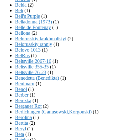
Belda
(2)
Beli
(1)
Bell's Purple
(1)
Belladonna (1973)
(1)
Belle de Fontenay
(1)
Bellona
(2)
Belorusskiy krakhmalistyi
(2)
Belorusskiy ranniy
(1)
Belovo 1013
(1)
BelRus
(1)
Beltsville 2067-16
(1)
Beltsville 355-35
(1)
Beltsville 76-23
(1)
Benedetta (Benedikta)
(1)
Benimaru
(1)
Benol
(1)
Berber
(1)
Berezka
(1)
Bergauer Rot
(2)
Berlichingen (Ganusowski,Korgonski)
(1)
Berolina
(1)
Bertita
(2)
Beryl
(1)
Beta
(1)
Beteka
(1)