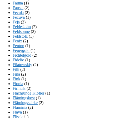
Fauna
(1)
Fausta
(2)
Fecula
(2)
Fecuva
(1)
Feja
(2)
Feldeslohn
(2)
Feldsonne
(2)
Feldstolz
(1)
Fenix
(2)
Fenton
(1)
Feuergold
(1)
Fichtelgold
(2)
Fidelio
(1)
Filatowskiy
(2)
Filli
(2)
Fina
(2)
Fink
(1)
Fionia
(1)
Firmula
(2)
Flachrunde Kipfler
(1)
Flämingskost
(1)
Flämingsstärke
(2)
Flaminia
(2)
Flava
(1)
Flisak
(1)