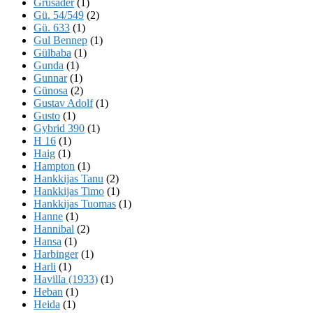
Grusader
(1)
Gü. 54/549
(2)
Gü. 633
(1)
Gul Bennep
(1)
Gülbaba
(1)
Gunda
(1)
Gunnar
(1)
Günosa
(2)
Gustav Adolf
(1)
Gusto
(1)
Gybrid 390
(1)
H 16
(1)
Haig
(1)
Hampton
(1)
Hankkijas Tanu
(2)
Hankkijas Timo
(1)
Hankkijas Tuomas
(1)
Hanne
(1)
Hannibal
(2)
Hansa
(1)
Harbinger
(1)
Harli
(1)
Havilla (1933)
(1)
Heban
(1)
Heida
(1)