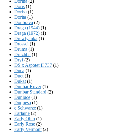
Dorina
(2)
Doris
(1)
Dorisa
(1)
Dorita
(1)
Doubrava
(2)
Draga (1944)
(1)
Draga (1972)
(1)
Drewlyanka
(1)
Drossel
(1)
Druma
(1)
Druzhba
(1)
Dryf
(2)
DS x Aspotet II 737
(1)
Duca
(1)
Duet
(1)
Dukat
(1)
Dunbar Rover
(1)
Dunbar Standard
(2)
Dunluce
(1)
Duquesa
(1)
e Schwarze
(1)
Earlaine
(2)
Early Ohio
(1)
Early Rose
(2)
Early Vermont
(2)