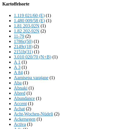
Offscreen
Kartoffelsorte
Content
1.119 021/60 (E)
(1)
1.480 009/58 (E)
(1)
1.81 203-92N
(1)
1.82 202-92N
(2)
11-79
(2)
1786c(50)
(1)
2149c(18)
(2)
2151b(31)
(1)
3.010 020/70 (N+B)
(1)
A 1
(1)
A 3
(1)
A 84
(1)
Aamisepa varajane
(1)
Aba
(1)
Abnaki
(1)
Abred
(1)
Abundance
(1)
Accent
(1)
Achat
(2)
Acht-Wochen-Nüdeli
(2)
Ackersegen
(1)
Activa
(1)