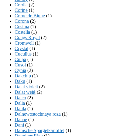
Cordia
(2)
Corine
(1)
Corne de Bique
(1)
Corona
(2)
Cosima
(1)
Costella
(1)
Craigs Royal
(2)
Cromwell
(1)
Crystal
(1)
Cucullus
(1)
Culpa
(1)
Cusoi
(1)
Cynia
(2)
Dakchip
(1)
Daku
(1)
Dalat violett
(2)
Dalat weiß
(2)
Dalco
(2)
Dalia
(1)
Dalila
(1)
Dalnewostochnaya roza
(1)
Danae
(1)
Dani
(1)
Dänische Spargelkartoffel
(1)
Danniger Blau
(1)