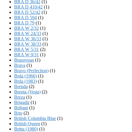
BRA D 36/42
(1)
BRA D 410/42
(1)
BRA D 52/42
(1)
BRA D 594
(1)
BRA D 79
(1)
BRA W 2/32
(1)
BRA W 24/33
(1)
BRA W 36/33
(1)
BRA W 38/33
(1)
BRA W 5/31
(2)
BRA W 9/31
(1)
Brasovean
(1)
Brava
(1)
Bravo (Perfection)
(1)
Brda (1966)
(1)
Brda (1983)
(1)
Brenda
(2)
Brenta (Vesta)
(2)
Breza
(1)
Brigadir
(1)
Briljant
(1)
Brio
(2)
British Columbia Blue
(1)
British Queen
(1)
Britta (1980)
(1)