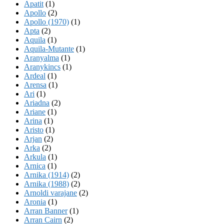
Apatit
(1)
Apollo
(2)
Apollo (1970)
(1)
Apta
(2)
Aquila
(1)
Aquila-Mutante
(1)
Aranyalma
(1)
Aranykincs
(1)
Ardeal
(1)
Arensa
(1)
Ari
(1)
Ariadna
(2)
Ariane
(1)
Arina
(1)
Aristo
(1)
Arjan
(2)
Arka
(2)
Arkula
(1)
Arnica
(1)
Arnika (1914)
(2)
Arnika (1988)
(2)
Arnoldi varajane
(2)
Aronia
(1)
Arran Banner
(1)
Arran Cairn
(2)