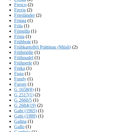
Fresco
(2)
Frezja
(2)
Friesländer
(2)
Frigga
(1)
Frila
(1)
Fringilla
(1)
Frisia
(1)
Frühbote
(1)
Frühkartoffel Prättigau (Müsli)
(2)
Frühmölle
(1)
Frühnudel
(1)
Frühperle
(1)
Früka
(1)
Fuga
(1)
Fundy
(1)
Furore
(1)
G 1658(8)
(1)
G 2517(1)
(2)
G 2660/5
(1)
G 2684(19)
(2)
Gabi (1965)
(1)
Gabi (1989)
(1)
Galina
(1)
Gallo
(1)
Gambria
(1)