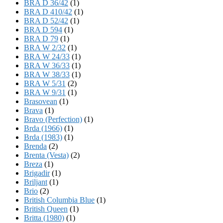
BRA D 36/42
(1)
BRA D 410/42
(1)
BRA D 52/42
(1)
BRA D 594
(1)
BRA D 79
(1)
BRA W 2/32
(1)
BRA W 24/33
(1)
BRA W 36/33
(1)
BRA W 38/33
(1)
BRA W 5/31
(2)
BRA W 9/31
(1)
Brasovean
(1)
Brava
(1)
Bravo (Perfection)
(1)
Brda (1966)
(1)
Brda (1983)
(1)
Brenda
(2)
Brenta (Vesta)
(2)
Breza
(1)
Brigadir
(1)
Briljant
(1)
Brio
(2)
British Columbia Blue
(1)
British Queen
(1)
Britta (1980)
(1)