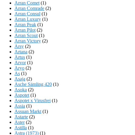
Arran Comet
(1)
Arran Comrade
(2)
Arran Consul
(1)
Arran Luxury
(1)
Arran Peak
(1)
Arran Pilot
(2)
Arran Scout
(1)
Arran Victory
(2)
Arsy
(2)
Artana
(2)
Artus
(1)
Arvor
(1)
Aryo
(2)
As
(1)
Asaja
(2)
Asche Sämling 420
(1)
Asoka
(2)
Aspotet
(1)
Aspotet x Virusfrei
(1)
Assia
(1)
Assuan Markt
(1)
Astarte
(2)
Aster
(2)
Astilla
(1)
Astra (1973)
(1)