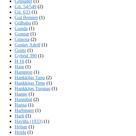
Grusader
(1)
Gü. 54/549
(2)
Gü. 633
(1)
Gul Bennep
(1)
Gülbaba
(1)
Gunda
(1)
Gunnar
(1)
Günosa
(2)
Gustav Adolf
(1)
Gusto
(1)
Gybrid 390
(1)
H 16
(1)
Haig
(1)
Hampton
(1)
Hankkijas Tanu
(2)
Hankkijas Timo
(1)
Hankkijas Tuomas
(1)
Hanne
(1)
Hannibal
(2)
Hansa
(1)
Harbinger
(1)
Harli
(1)
Havilla (1933)
(1)
Heban
(1)
Heida
(1)