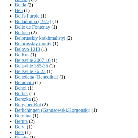
Belda
(2)
Beli
(1)
Bell's Purple
(1)
Belladonna (1973)
(1)
Belle de Fontenay
(1)
Bellona
(2)
Belorusskiy krakhmalistyi
(2)
Belorusskiy ranniy
(1)
Belovo 1013
(1)
BelRus
(1)
Beltsville 2067-16
(1)
Beltsville 355-35
(1)
Beltsville 76-23
(1)
Benedetta (Benedikta)
(1)
Benimaru
(1)
Benol
(1)
Berber
(1)
Berezka
(1)
Bergauer Rot
(2)
Berlichingen (Ganusowski,Korgonski)
(1)
Berolina
(1)
Bertita
(2)
Beryl
(1)
Beta
(1)
Beteka
(1)