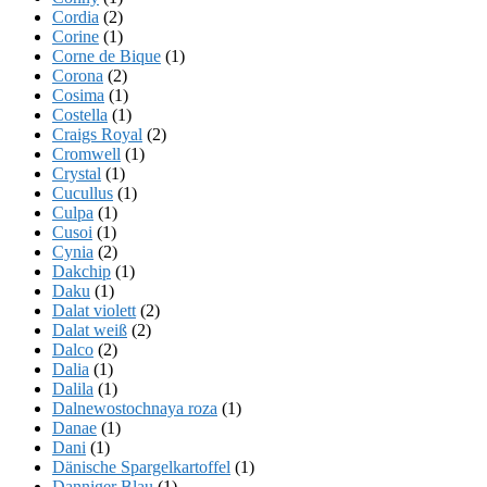
Cordia
(2)
Corine
(1)
Corne de Bique
(1)
Corona
(2)
Cosima
(1)
Costella
(1)
Craigs Royal
(2)
Cromwell
(1)
Crystal
(1)
Cucullus
(1)
Culpa
(1)
Cusoi
(1)
Cynia
(2)
Dakchip
(1)
Daku
(1)
Dalat violett
(2)
Dalat weiß
(2)
Dalco
(2)
Dalia
(1)
Dalila
(1)
Dalnewostochnaya roza
(1)
Danae
(1)
Dani
(1)
Dänische Spargelkartoffel
(1)
Danniger Blau
(1)