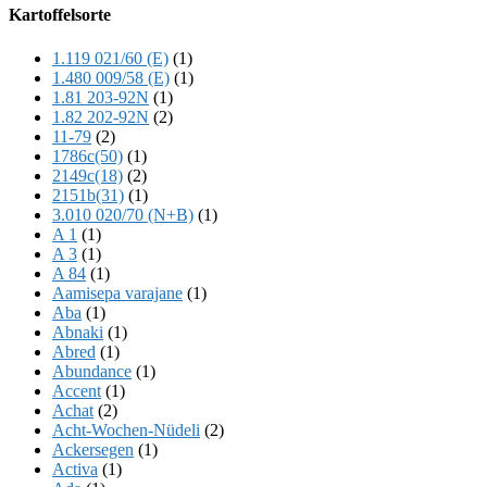
Offscreen
Kartoffelsorte
Content
1.119 021/60 (E)
(1)
1.480 009/58 (E)
(1)
1.81 203-92N
(1)
1.82 202-92N
(2)
11-79
(2)
1786c(50)
(1)
2149c(18)
(2)
2151b(31)
(1)
3.010 020/70 (N+B)
(1)
A 1
(1)
A 3
(1)
A 84
(1)
Aamisepa varajane
(1)
Aba
(1)
Abnaki
(1)
Abred
(1)
Abundance
(1)
Accent
(1)
Achat
(2)
Acht-Wochen-Nüdeli
(2)
Ackersegen
(1)
Activa
(1)