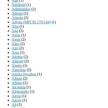
Ada
(1)
Adelheid
(1)
Admirandus
(2)
Adonis
(1)
Adretta
(2)
Advira (MPI 50.170/144)
(1)
Afra
(1)
Aga
(2)
Agria
(1)
Aguti
(2)
Aiko
(2)
Aire
(2)
Ajax
(1)
Akebia
(2)
Akkord
(2)
Alamo
(1)
Alasclear
(2)
Alaska Frostless
(1)
Albina
(2)
Albion
(1)
Alcmaria
(1)
Aleksander
(1)
Alexa
(1)
Alexis
(1)
Ali
(1)