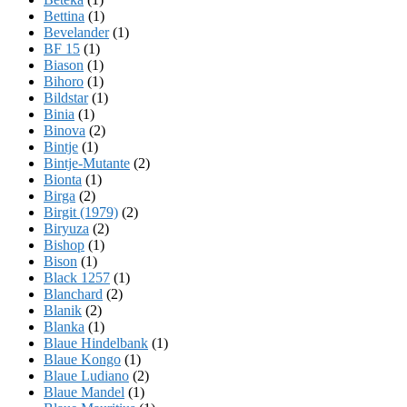
Bettina
(1)
Bevelander
(1)
BF 15
(1)
Biason
(1)
Bihoro
(1)
Bildstar
(1)
Binia
(1)
Binova
(2)
Bintje
(1)
Bintje-Mutante
(2)
Bionta
(1)
Birga
(2)
Birgit (1979)
(2)
Biryuza
(2)
Bishop
(1)
Bison
(1)
Black 1257
(1)
Blanchard
(2)
Blanik
(2)
Blanka
(1)
Blaue Hindelbank
(1)
Blaue Kongo
(1)
Blaue Ludiano
(2)
Blaue Mandel
(1)