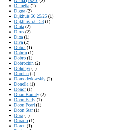
Diana (1980)
(2)
Dianella
(1)
Digna
(2)
Dijkhuis 50.25/25
(1)
Dijkhuis 53-153
(1)
Dinia
(2)
Dirus
(2)
Ditta
(1)
Diva
(2)
Dobra
(1)
Dobrin
(1)
Dobro
(1)
Dobrochin
(2)
Dolinnyi
(1)
Domina
(2)
Domodedowskiy
(2)
Donella
(1)
Donor
(1)
Doon Bounty
(2)
Doon Early
(1)
Doon Pearl
(1)
Doon Star
(1)
Dora
(1)
Dorado
(1)
Dorett
(1)