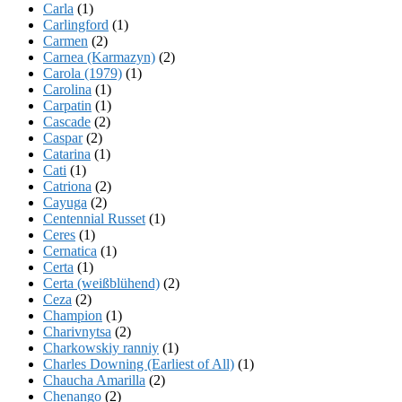
Carla
(1)
Carlingford
(1)
Carmen
(2)
Carnea (Karmazyn)
(2)
Carola (1979)
(1)
Carolina
(1)
Carpatin
(1)
Cascade
(2)
Caspar
(2)
Catarina
(1)
Cati
(1)
Catriona
(2)
Cayuga
(2)
Centennial Russet
(1)
Ceres
(1)
Cernatica
(1)
Certa
(1)
Certa (weißblühend)
(2)
Ceza
(2)
Champion
(1)
Charivnytsa
(2)
Charkowskiy ranniy
(1)
Charles Downing (Earliest of All)
(1)
Chaucha Amarilla
(2)
Chenango
(2)