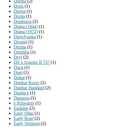
Dorina
(2)
Doris
(1)
Dorisa
(1)
Dorita
(1)
Doubrava
(2)
Draga (1944)
(1)
Draga (1972)
(1)
Drewlyanka
(1)
Drossel
(1)
Druma
(1)
Druzhba
(1)
Dryf
(2)
DS x Aspotet II 737
(1)
Duca
(1)
Duet
(1)
Dukat
(1)
Dunbar Rover
(1)
Dunbar Standard
(2)
Dunluce
(1)
Duquesa
(1)
e Schwarze
(1)
Earlaine
(2)
Early Ohio
(1)
Early Rose
(2)
Early Vermont
(2)