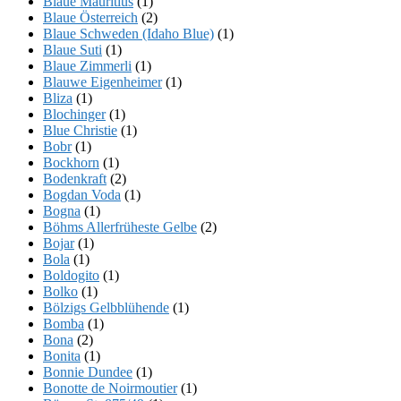
Blaue Mauritius
(1)
Blaue Österreich
(2)
Blaue Schweden (Idaho Blue)
(1)
Blaue Suti
(1)
Blaue Zimmerli
(1)
Blauwe Eigenheimer
(1)
Bliza
(1)
Blochinger
(1)
Blue Christie
(1)
Bobr
(1)
Bockhorn
(1)
Bodenkraft
(2)
Bogdan Voda
(1)
Bogna
(1)
Böhms Allerfrüheste Gelbe
(2)
Bojar
(1)
Bola
(1)
Boldogito
(1)
Bolko
(1)
Bölzigs Gelbblühende
(1)
Bomba
(1)
Bona
(2)
Bonita
(1)
Bonnie Dundee
(1)
Bonotte de Noirmoutier
(1)