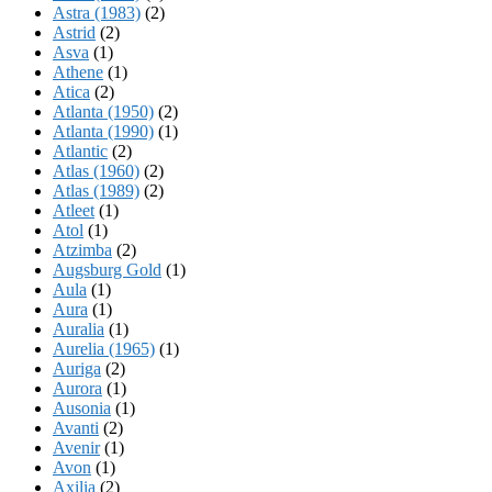
Astra (1983)
(2)
Astrid
(2)
Asva
(1)
Athene
(1)
Atica
(2)
Atlanta (1950)
(2)
Atlanta (1990)
(1)
Atlantic
(2)
Atlas (1960)
(2)
Atlas (1989)
(2)
Atleet
(1)
Atol
(1)
Atzimba
(2)
Augsburg Gold
(1)
Aula
(1)
Aura
(1)
Auralia
(1)
Aurelia (1965)
(1)
Auriga
(2)
Aurora
(1)
Ausonia
(1)
Avanti
(2)
Avenir
(1)
Avon
(1)
Axilia
(2)