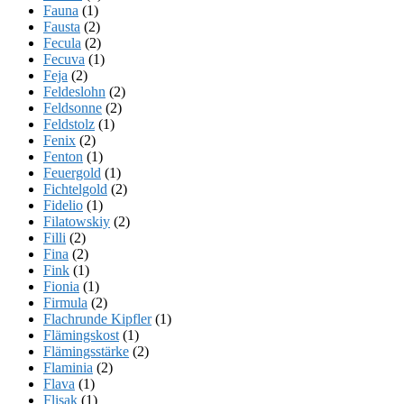
Fauna
(1)
Fausta
(2)
Fecula
(2)
Fecuva
(1)
Feja
(2)
Feldeslohn
(2)
Feldsonne
(2)
Feldstolz
(1)
Fenix
(2)
Fenton
(1)
Feuergold
(1)
Fichtelgold
(2)
Fidelio
(1)
Filatowskiy
(2)
Filli
(2)
Fina
(2)
Fink
(1)
Fionia
(1)
Firmula
(2)
Flachrunde Kipfler
(1)
Flämingskost
(1)
Flämingsstärke
(2)
Flaminia
(2)
Flava
(1)
Flisak
(1)