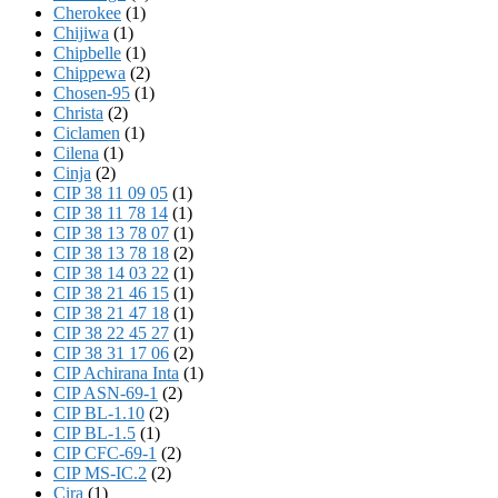
Cherokee
(1)
Chijiwa
(1)
Chipbelle
(1)
Chippewa
(2)
Chosen-95
(1)
Christa
(2)
Ciclamen
(1)
Cilena
(1)
Cinja
(2)
CIP 38 11 09 05
(1)
CIP 38 11 78 14
(1)
CIP 38 13 78 07
(1)
CIP 38 13 78 18
(2)
CIP 38 14 03 22
(1)
CIP 38 21 46 15
(1)
CIP 38 21 47 18
(1)
CIP 38 22 45 27
(1)
CIP 38 31 17 06
(2)
CIP Achirana Inta
(1)
CIP ASN-69-1
(2)
CIP BL-1.10
(2)
CIP BL-1.5
(1)
CIP CFC-69-1
(2)
CIP MS-IC.2
(2)
Cira
(1)