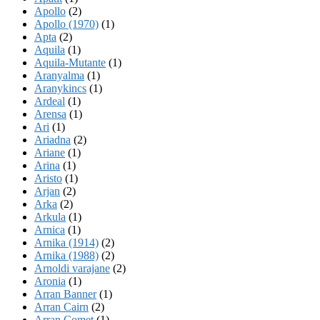
Apollo
(2)
Apollo (1970)
(1)
Apta
(2)
Aquila
(1)
Aquila-Mutante
(1)
Aranyalma
(1)
Aranykincs
(1)
Ardeal
(1)
Arensa
(1)
Ari
(1)
Ariadna
(2)
Ariane
(1)
Arina
(1)
Aristo
(1)
Arjan
(2)
Arka
(2)
Arkula
(1)
Arnica
(1)
Arnika (1914)
(2)
Arnika (1988)
(2)
Arnoldi varajane
(2)
Aronia
(1)
Arran Banner
(1)
Arran Cairn
(2)
Arran Comet
(1)