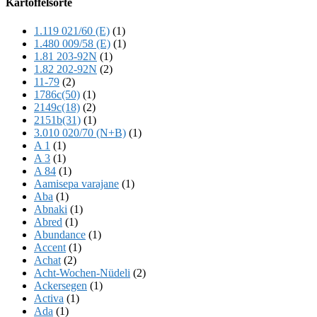
Kartoffelsorte
Content
1.119 021/60 (E)
(1)
1.480 009/58 (E)
(1)
1.81 203-92N
(1)
1.82 202-92N
(2)
11-79
(2)
1786c(50)
(1)
2149c(18)
(2)
2151b(31)
(1)
3.010 020/70 (N+B)
(1)
A 1
(1)
A 3
(1)
A 84
(1)
Aamisepa varajane
(1)
Aba
(1)
Abnaki
(1)
Abred
(1)
Abundance
(1)
Accent
(1)
Achat
(2)
Acht-Wochen-Nüdeli
(2)
Ackersegen
(1)
Activa
(1)
Ada
(1)