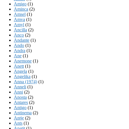
Amigo
(1)
Aminca
(2)
Amsel
(1)
Amva
(1)
Amyl
(1)
Ancilla
(2)
Anco
(2)
Andante
(1)
Ando
(1)
Andra
(1)
Ane
(1)
Anemone
(1)
Anett
(1)
Angela
(1)
Angelika
(1)
Anna (1974)
(1)
Anneli
(1)
Anni
(2)
Anosta
(2)
Antares
(2)
Antigo
(1)
Antinema
(2)
Antje
(2)
Ants
(1)
Apatit
(1)