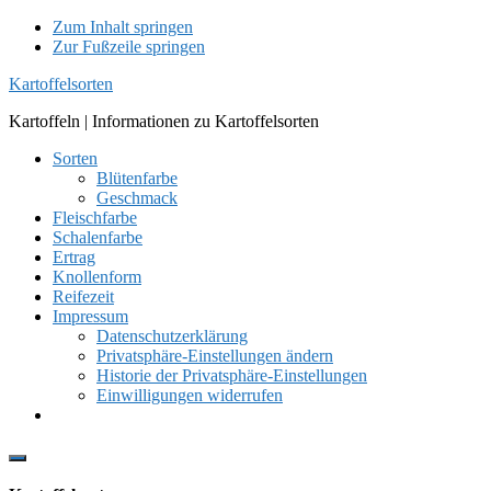
Zum Inhalt springen
Zur Fußzeile springen
Kartoffelsorten
Kartoffeln | Informationen zu Kartoffelsorten
Sorten
Blütenfarbe
Geschmack
Fleischfarbe
Schalenfarbe
Ertrag
Knollenform
Reifezeit
Impressum
Datenschutzerklärung
Privatsphäre-Einstellungen ändern
Historie der Privatsphäre-Einstellungen
Einwilligungen widerrufen
Show
Offscreen