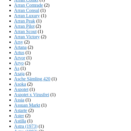
Arran Comrade
(2)
Arran Consul
(1)
Arran Luxury
(1)
Arran Peak
(1)
Arran Pilot
(2)
Arran Scout
(1)
Arran Victory
(2)
Arsy
(2)
Artana
(2)
Artus
(1)
Arvor
(1)
Aryo
(2)
As
(1)
Asaja
(2)
Asche Sämling 420
(1)
Asoka
(2)
Aspotet
(1)
Aspotet x Virusfrei
(1)
Assia
(1)
Assuan Markt
(1)
Astarte
(2)
Aster
(2)
Astilla
(1)
Astra (1973)
(1)