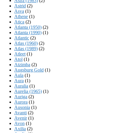
Astra (1983)
(2)
Astrid
(2)
Asva
(1)
Athene
(1)
Atica
(2)
Atlanta (1950)
(2)
Atlanta (1990)
(1)
Atlantic
(2)
Atlas (1960)
(2)
Atlas (1989)
(2)
Atleet
(1)
Atol
(1)
Atzimba
(2)
Augsburg Gold
(1)
Aula
(1)
Aura
(1)
Auralia
(1)
Aurelia (1965)
(1)
Auriga
(2)
Aurora
(1)
Ausonia
(1)
Avanti
(2)
Avenir
(1)
Avon
(1)
Axilia
(2)