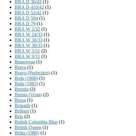
BRA D 36/42
(1)
BRA D 410/42
(1)
BRA D 52/42
(1)
BRA D 594
(1)
BRA D 79
(1)
BRA W 2/32
(1)
BRA W 24/33
(1)
BRA W 36/33
(1)
BRA W 38/33
(1)
BRA W 5/31
(2)
BRA W 9/31
(1)
Brasovean
(1)
Brava
(1)
Bravo (Perfection)
(1)
Brda (1966)
(1)
Brda (1983)
(1)
Brenda
(2)
Brenta (Vesta)
(2)
Breza
(1)
Brigadir
(1)
Briljant
(1)
Brio
(2)
British Columbia Blue
(1)
British Queen
(1)
Britta (1980)
(1)