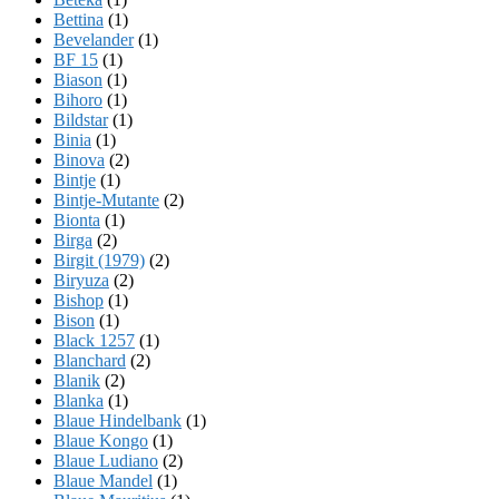
Bettina
(1)
Bevelander
(1)
BF 15
(1)
Biason
(1)
Bihoro
(1)
Bildstar
(1)
Binia
(1)
Binova
(2)
Bintje
(1)
Bintje-Mutante
(2)
Bionta
(1)
Birga
(2)
Birgit (1979)
(2)
Biryuza
(2)
Bishop
(1)
Bison
(1)
Black 1257
(1)
Blanchard
(2)
Blanik
(2)
Blanka
(1)
Blaue Hindelbank
(1)
Blaue Kongo
(1)
Blaue Ludiano
(2)
Blaue Mandel
(1)