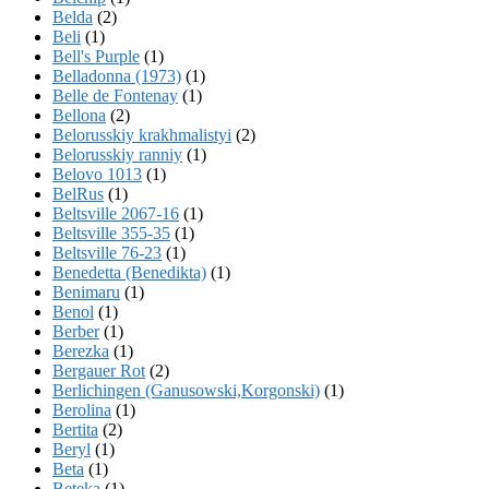
Belda
(2)
Beli
(1)
Bell's Purple
(1)
Belladonna (1973)
(1)
Belle de Fontenay
(1)
Bellona
(2)
Belorusskiy krakhmalistyi
(2)
Belorusskiy ranniy
(1)
Belovo 1013
(1)
BelRus
(1)
Beltsville 2067-16
(1)
Beltsville 355-35
(1)
Beltsville 76-23
(1)
Benedetta (Benedikta)
(1)
Benimaru
(1)
Benol
(1)
Berber
(1)
Berezka
(1)
Bergauer Rot
(2)
Berlichingen (Ganusowski,Korgonski)
(1)
Berolina
(1)
Bertita
(2)
Beryl
(1)
Beta
(1)
Beteka
(1)