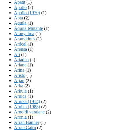
Apatit
(1)
Apollo
(2)
Apollo (1970)
(1)
Apta
(2)
Aquila
(1)
Aquila-Mutante
(1)
Aranyalma
(1)
Aranykincs
(1)
Ardeal
(1)
Arensa
(1)
Ari
(1)
Ariadna
(2)
Ariane
(1)
Arina
(1)
Aristo
(1)
Arjan
(2)
Arka
(2)
Arkula
(1)
Arnica
(1)
Arnika (1914)
(2)
Arnika (1988)
(2)
Arnoldi varajane
(2)
Aronia
(1)
Arran Banner
(1)
Arran Cairn
(2)