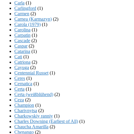
Carla
(1)
Carlingford
(1)
Carmen
(2)
Carnea (Karmazyn)
(2)
Carola (1979)
(1)
Carolina
(1)
Carpatin
(1)
Cascade
(2)
Caspar
(2)
Catarina
(1)
Cati
(1)
Catriona
(2)
Cayuga
(2)
Centennial Russet
(1)
Ceres
(1)
Cernatica
(1)
Certa
(1)
Certa (weißblühend)
(2)
Ceza
(2)
Champion
(1)
Charivnytsa
(2)
Charkowskiy ranniy
(1)
Charles Downing (Earliest of All)
(1)
Chaucha Amarilla
(2)
Chenango
(2)