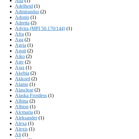
Ada
(1)
Adelheid
(1)
Admirandus
(2)
Adonis
(1)
Adretta
(2)
Advira (MPI 50.170/144)
(1)
Afra
(1)
Aga
(2)
Agria
(1)
Aguti
(2)
Aiko
(2)
Aire
(2)
Ajax
(1)
Akebia
(2)
Akkord
(2)
Alamo
(1)
Alasclear
(2)
Alaska Frostless
(1)
Albina
(2)
Albion
(1)
Alcmaria
(1)
Aleksander
(1)
Alexa
(1)
Alexis
(1)
Ali
(1)