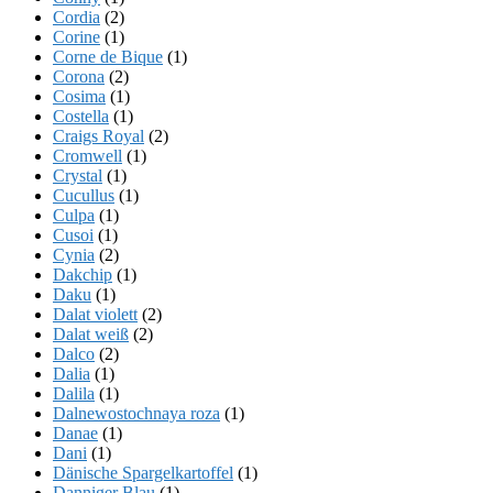
Cordia
(2)
Corine
(1)
Corne de Bique
(1)
Corona
(2)
Cosima
(1)
Costella
(1)
Craigs Royal
(2)
Cromwell
(1)
Crystal
(1)
Cucullus
(1)
Culpa
(1)
Cusoi
(1)
Cynia
(2)
Dakchip
(1)
Daku
(1)
Dalat violett
(2)
Dalat weiß
(2)
Dalco
(2)
Dalia
(1)
Dalila
(1)
Dalnewostochnaya roza
(1)
Danae
(1)
Dani
(1)
Dänische Spargelkartoffel
(1)
Danniger Blau
(1)