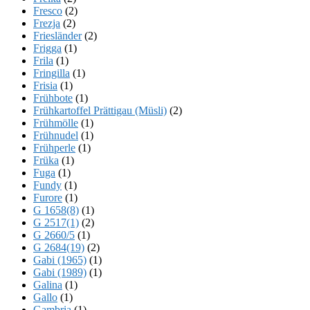
Fresco
(2)
Frezja
(2)
Friesländer
(2)
Frigga
(1)
Frila
(1)
Fringilla
(1)
Frisia
(1)
Frühbote
(1)
Frühkartoffel Prättigau (Müsli)
(2)
Frühmölle
(1)
Frühnudel
(1)
Frühperle
(1)
Früka
(1)
Fuga
(1)
Fundy
(1)
Furore
(1)
G 1658(8)
(1)
G 2517(1)
(2)
G 2660/5
(1)
G 2684(19)
(2)
Gabi (1965)
(1)
Gabi (1989)
(1)
Galina
(1)
Gallo
(1)
Gambria
(1)