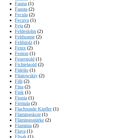
Fauna
(1)
Fausta
(2)
Fecula
(2)
Fecuva
(1)
Feja
(2)
Feldeslohn
(2)
Feldsonne
(2)
Feldstolz
(1)
Fenix
(2)
Fenton
(1)
Feuergold
(1)
Fichtelgold
(2)
Fidelio
(1)
Filatowskiy
(2)
Filli
(2)
Fina
(2)
Fink
(1)
Fionia
(1)
Firmula
(2)
Flachrunde Kipfler
(1)
Flämingskost
(1)
Flämingsstärke
(2)
Flaminia
(2)
Flava
(1)
Flisak
(1)