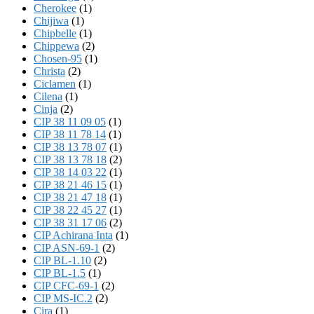
Cherokee
(1)
Chijiwa
(1)
Chipbelle
(1)
Chippewa
(2)
Chosen-95
(1)
Christa
(2)
Ciclamen
(1)
Cilena
(1)
Cinja
(2)
CIP 38 11 09 05
(1)
CIP 38 11 78 14
(1)
CIP 38 13 78 07
(1)
CIP 38 13 78 18
(2)
CIP 38 14 03 22
(1)
CIP 38 21 46 15
(1)
CIP 38 21 47 18
(1)
CIP 38 22 45 27
(1)
CIP 38 31 17 06
(2)
CIP Achirana Inta
(1)
CIP ASN-69-1
(2)
CIP BL-1.10
(2)
CIP BL-1.5
(1)
CIP CFC-69-1
(2)
CIP MS-IC.2
(2)
Cira
(1)