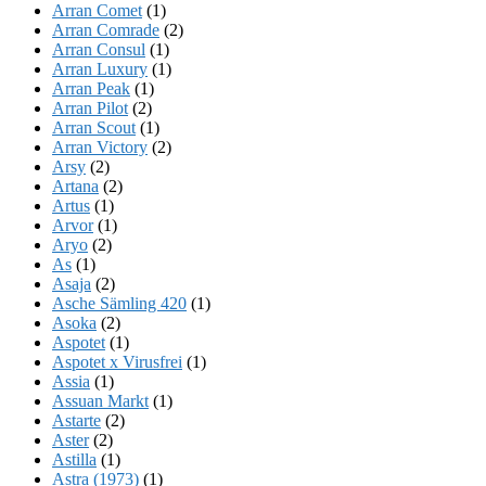
Arran Comet
(1)
Arran Comrade
(2)
Arran Consul
(1)
Arran Luxury
(1)
Arran Peak
(1)
Arran Pilot
(2)
Arran Scout
(1)
Arran Victory
(2)
Arsy
(2)
Artana
(2)
Artus
(1)
Arvor
(1)
Aryo
(2)
As
(1)
Asaja
(2)
Asche Sämling 420
(1)
Asoka
(2)
Aspotet
(1)
Aspotet x Virusfrei
(1)
Assia
(1)
Assuan Markt
(1)
Astarte
(2)
Aster
(2)
Astilla
(1)
Astra (1973)
(1)