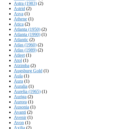
Astra (1983)
(2)
Astrid
(2)
Asva
(1)
Athene
(1)
Atica
(2)
Atlanta (1950)
(2)
Atlanta (1990)
(1)
Atlantic
(2)
Atlas (1960)
(2)
Atlas (1989)
(2)
Atleet
(1)
Atol
(1)
Atzimba
(2)
Augsburg Gold
(1)
Aula
(1)
Aura
(1)
Auralia
(1)
Aurelia (1965)
(1)
Auriga
(2)
Aurora
(1)
Ausonia
(1)
Avanti
(2)
Avenir
(1)
Avon
(1)
Axilia
(2)