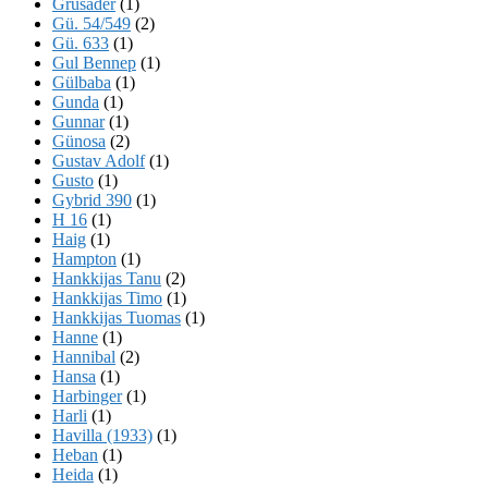
Grusader
(1)
Gü. 54/549
(2)
Gü. 633
(1)
Gul Bennep
(1)
Gülbaba
(1)
Gunda
(1)
Gunnar
(1)
Günosa
(2)
Gustav Adolf
(1)
Gusto
(1)
Gybrid 390
(1)
H 16
(1)
Haig
(1)
Hampton
(1)
Hankkijas Tanu
(2)
Hankkijas Timo
(1)
Hankkijas Tuomas
(1)
Hanne
(1)
Hannibal
(2)
Hansa
(1)
Harbinger
(1)
Harli
(1)
Havilla (1933)
(1)
Heban
(1)
Heida
(1)