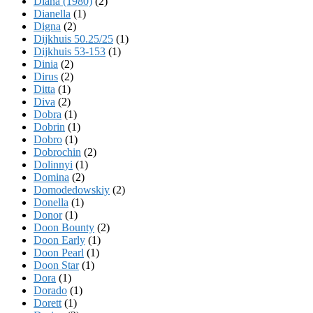
Diana (1980)
(2)
Dianella
(1)
Digna
(2)
Dijkhuis 50.25/25
(1)
Dijkhuis 53-153
(1)
Dinia
(2)
Dirus
(2)
Ditta
(1)
Diva
(2)
Dobra
(1)
Dobrin
(1)
Dobro
(1)
Dobrochin
(2)
Dolinnyi
(1)
Domina
(2)
Domodedowskiy
(2)
Donella
(1)
Donor
(1)
Doon Bounty
(2)
Doon Early
(1)
Doon Pearl
(1)
Doon Star
(1)
Dora
(1)
Dorado
(1)
Dorett
(1)