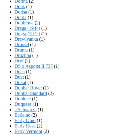
Dorina
(2)
Doris
(1)
Dorisa
(1)
Dorita
(1)
Doubrava
(2)
Draga (1944)
(1)
Draga (1972)
(1)
Drewlyanka
(1)
Drossel
(1)
Druma
(1)
Druzhba
(1)
Dryf
(2)
DS x Aspotet II 737
(1)
Duca
(1)
Duet
(1)
Dukat
(1)
Dunbar Rover
(1)
Dunbar Standard
(2)
Dunluce
(1)
Duquesa
(1)
e Schwarze
(1)
Earlaine
(2)
Early Ohio
(1)
Early Rose
(2)
Early Vermont
(2)