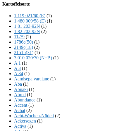
Offscreen
Kartoffelsorte
Content
1.119 021/60 (E)
(1)
1.480 009/58 (E)
(1)
1.81 203-92N
(1)
1.82 202-92N
(2)
11-79
(2)
1786c(50)
(1)
2149c(18)
(2)
2151b(31)
(1)
3.010 020/70 (N+B)
(1)
A 1
(1)
A 3
(1)
A 84
(1)
Aamisepa varajane
(1)
Aba
(1)
Abnaki
(1)
Abred
(1)
Abundance
(1)
Accent
(1)
Achat
(2)
Acht-Wochen-Nüdeli
(2)
Ackersegen
(1)
Activa
(1)