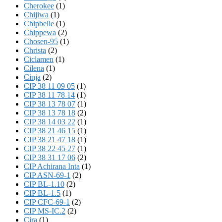
Cherokee
(1)
Chijiwa
(1)
Chipbelle
(1)
Chippewa
(2)
Chosen-95
(1)
Christa
(2)
Ciclamen
(1)
Cilena
(1)
Cinja
(2)
CIP 38 11 09 05
(1)
CIP 38 11 78 14
(1)
CIP 38 13 78 07
(1)
CIP 38 13 78 18
(2)
CIP 38 14 03 22
(1)
CIP 38 21 46 15
(1)
CIP 38 21 47 18
(1)
CIP 38 22 45 27
(1)
CIP 38 31 17 06
(2)
CIP Achirana Inta
(1)
CIP ASN-69-1
(2)
CIP BL-1.10
(2)
CIP BL-1.5
(1)
CIP CFC-69-1
(2)
CIP MS-IC.2
(2)
Cira
(1)