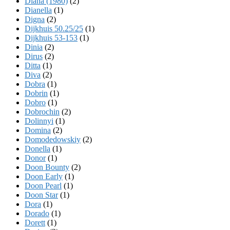
Diana (1980)
(2)
Dianella
(1)
Digna
(2)
Dijkhuis 50.25/25
(1)
Dijkhuis 53-153
(1)
Dinia
(2)
Dirus
(2)
Ditta
(1)
Diva
(2)
Dobra
(1)
Dobrin
(1)
Dobro
(1)
Dobrochin
(2)
Dolinnyi
(1)
Domina
(2)
Domodedowskiy
(2)
Donella
(1)
Donor
(1)
Doon Bounty
(2)
Doon Early
(1)
Doon Pearl
(1)
Doon Star
(1)
Dora
(1)
Dorado
(1)
Dorett
(1)