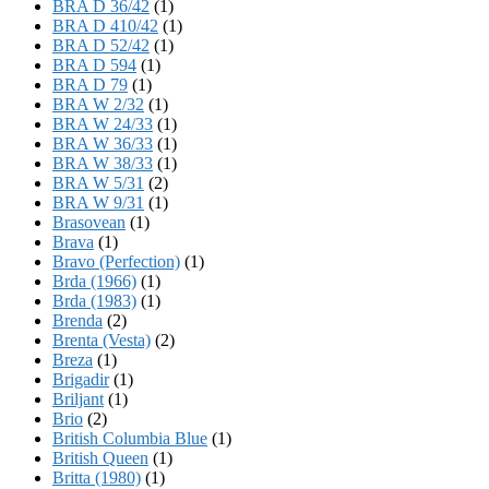
BRA D 36/42
(1)
BRA D 410/42
(1)
BRA D 52/42
(1)
BRA D 594
(1)
BRA D 79
(1)
BRA W 2/32
(1)
BRA W 24/33
(1)
BRA W 36/33
(1)
BRA W 38/33
(1)
BRA W 5/31
(2)
BRA W 9/31
(1)
Brasovean
(1)
Brava
(1)
Bravo (Perfection)
(1)
Brda (1966)
(1)
Brda (1983)
(1)
Brenda
(2)
Brenta (Vesta)
(2)
Breza
(1)
Brigadir
(1)
Briljant
(1)
Brio
(2)
British Columbia Blue
(1)
British Queen
(1)
Britta (1980)
(1)