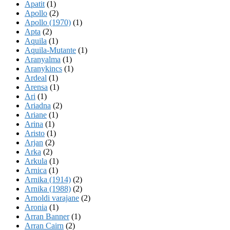
Apatit
(1)
Apollo
(2)
Apollo (1970)
(1)
Apta
(2)
Aquila
(1)
Aquila-Mutante
(1)
Aranyalma
(1)
Aranykincs
(1)
Ardeal
(1)
Arensa
(1)
Ari
(1)
Ariadna
(2)
Ariane
(1)
Arina
(1)
Aristo
(1)
Arjan
(2)
Arka
(2)
Arkula
(1)
Arnica
(1)
Arnika (1914)
(2)
Arnika (1988)
(2)
Arnoldi varajane
(2)
Aronia
(1)
Arran Banner
(1)
Arran Cairn
(2)