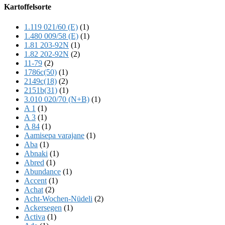
Offscreen
Kartoffelsorte
Content
1.119 021/60 (E)
(1)
1.480 009/58 (E)
(1)
1.81 203-92N
(1)
1.82 202-92N
(2)
11-79
(2)
1786c(50)
(1)
2149c(18)
(2)
2151b(31)
(1)
3.010 020/70 (N+B)
(1)
A 1
(1)
A 3
(1)
A 84
(1)
Aamisepa varajane
(1)
Aba
(1)
Abnaki
(1)
Abred
(1)
Abundance
(1)
Accent
(1)
Achat
(2)
Acht-Wochen-Nüdeli
(2)
Ackersegen
(1)
Activa
(1)