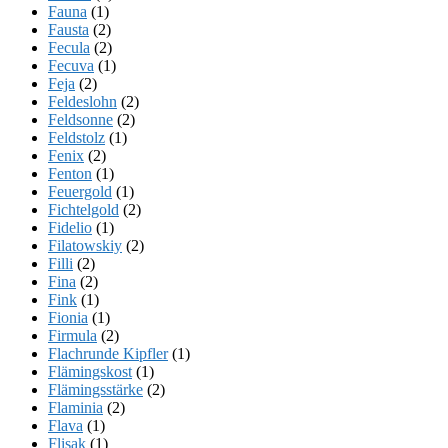
Fauna
(1)
Fausta
(2)
Fecula
(2)
Fecuva
(1)
Feja
(2)
Feldeslohn
(2)
Feldsonne
(2)
Feldstolz
(1)
Fenix
(2)
Fenton
(1)
Feuergold
(1)
Fichtelgold
(2)
Fidelio
(1)
Filatowskiy
(2)
Filli
(2)
Fina
(2)
Fink
(1)
Fionia
(1)
Firmula
(2)
Flachrunde Kipfler
(1)
Flämingskost
(1)
Flämingsstärke
(2)
Flaminia
(2)
Flava
(1)
Flisak
(1)