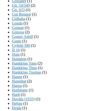
Grusader
(1)
Gü. 54/549
(2)
Gü. 633
(1)
Gul Bennep
(1)
Gülbaba
(1)
Gunda
(1)
Gunnar
(1)
Günosa
(2)
Gustav Adolf
(1)
Gusto
(1)
Gybrid 390
(1)
H 16
(1)
Haig
(1)
Hampton
(1)
Hankkijas Tanu
(2)
Hankkijas Timo
(1)
Hankkijas Tuomas
(1)
Hanne
(1)
Hannibal
(2)
Hansa
(1)
Harbinger
(1)
Harli
(1)
Havilla (1933)
(1)
Heban
(1)
Heida
(1)