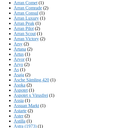
Arran Comet
(1)
Arran Comrade
(2)
Arran Consul
(1)
Arran Luxury
(1)
Arran Peak
(1)
Arran Pilot
(2)
Arran Scout
(1)
Arran Victory
(2)
Arsy
(2)
Artana
(2)
Artus
(1)
Arvor
(1)
Aryo
(2)
As
(1)
Asaja
(2)
Asche Sämling 420
(1)
Asoka
(2)
Aspotet
(1)
Aspotet x Virusfrei
(1)
Assia
(1)
Assuan Markt
(1)
Astarte
(2)
Aster
(2)
Astilla
(1)
Astra (1973)
(1)