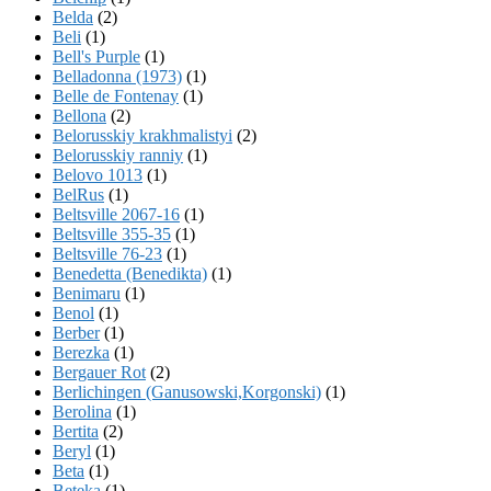
Belda
(2)
Beli
(1)
Bell's Purple
(1)
Belladonna (1973)
(1)
Belle de Fontenay
(1)
Bellona
(2)
Belorusskiy krakhmalistyi
(2)
Belorusskiy ranniy
(1)
Belovo 1013
(1)
BelRus
(1)
Beltsville 2067-16
(1)
Beltsville 355-35
(1)
Beltsville 76-23
(1)
Benedetta (Benedikta)
(1)
Benimaru
(1)
Benol
(1)
Berber
(1)
Berezka
(1)
Bergauer Rot
(2)
Berlichingen (Ganusowski,Korgonski)
(1)
Berolina
(1)
Bertita
(2)
Beryl
(1)
Beta
(1)
Beteka
(1)