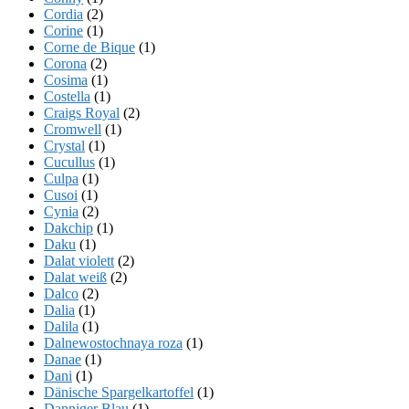
Cordia
(2)
Corine
(1)
Corne de Bique
(1)
Corona
(2)
Cosima
(1)
Costella
(1)
Craigs Royal
(2)
Cromwell
(1)
Crystal
(1)
Cucullus
(1)
Culpa
(1)
Cusoi
(1)
Cynia
(2)
Dakchip
(1)
Daku
(1)
Dalat violett
(2)
Dalat weiß
(2)
Dalco
(2)
Dalia
(1)
Dalila
(1)
Dalnewostochnaya roza
(1)
Danae
(1)
Dani
(1)
Dänische Spargelkartoffel
(1)
Danniger Blau
(1)