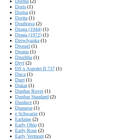
Dorina
(2)
Doris
(1)
Dorisa
(1)
Dorita
(1)
Doubrava
(2)
Draga (1944)
(1)
Draga (1972)
(1)
Drewlyanka
(1)
Drossel
(1)
Druma
(1)
Druzhba
(1)
Dryf
(2)
DS x Aspotet II 737
(1)
Duca
(1)
Duet
(1)
Dukat
(1)
Dunbar Rover
(1)
Dunbar Standard
(2)
Dunluce
(1)
Duquesa
(1)
e Schwarze
(1)
Earlaine
(2)
Early Ohio
(1)
Early Rose
(2)
Early Vermont
(2)