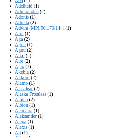
Ada
(1)
Adelheid
(1)
Admirandus
(2)
Adonis
(1)
Adretta
(2)
Advira (MPI 50.170/144)
(1)
Afra
(1)
Aga
(2)
Agria
(1)
Aguti
(2)
Aiko
(2)
Aire
(2)
Ajax
(1)
Akebia
(2)
Akkord
(2)
Alamo
(1)
Alasclear
(2)
Alaska Frostless
(1)
Albina
(2)
Albion
(1)
Alcmaria
(1)
Aleksander
(1)
Alexa
(1)
Alexis
(1)
Ali
(1)