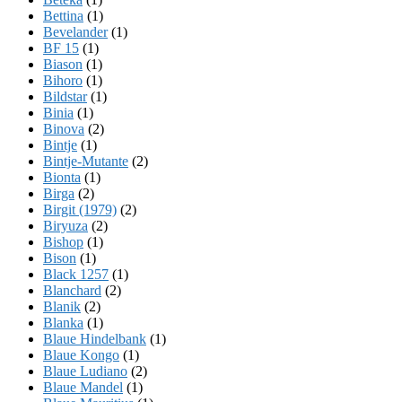
Bettina
(1)
Bevelander
(1)
BF 15
(1)
Biason
(1)
Bihoro
(1)
Bildstar
(1)
Binia
(1)
Binova
(2)
Bintje
(1)
Bintje-Mutante
(2)
Bionta
(1)
Birga
(2)
Birgit (1979)
(2)
Biryuza
(2)
Bishop
(1)
Bison
(1)
Black 1257
(1)
Blanchard
(2)
Blanik
(2)
Blanka
(1)
Blaue Hindelbank
(1)
Blaue Kongo
(1)
Blaue Ludiano
(2)
Blaue Mandel
(1)