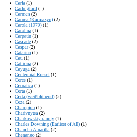
Carla
(1)
Carlingford
(1)
Carmen
(2)
Carnea (Karmazyn)
(2)
Carola (1979)
(1)
Carolina
(1)
Carpatin
(1)
Cascade
(2)
Caspar
(2)
Catarina
(1)
Cati
(1)
Catriona
(2)
Cayuga
(2)
Centennial Russet
(1)
Ceres
(1)
Cernatica
(1)
Certa
(1)
Certa (weißblühend)
(2)
Ceza
(2)
Champion
(1)
Charivnytsa
(2)
Charkowskiy ranniy
(1)
Charles Downing (Earliest of All)
(1)
Chaucha Amarilla
(2)
Chenango
(2)