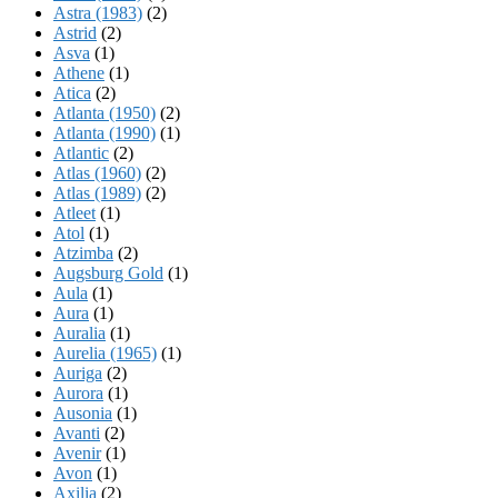
Astra (1983)
(2)
Astrid
(2)
Asva
(1)
Athene
(1)
Atica
(2)
Atlanta (1950)
(2)
Atlanta (1990)
(1)
Atlantic
(2)
Atlas (1960)
(2)
Atlas (1989)
(2)
Atleet
(1)
Atol
(1)
Atzimba
(2)
Augsburg Gold
(1)
Aula
(1)
Aura
(1)
Auralia
(1)
Aurelia (1965)
(1)
Auriga
(2)
Aurora
(1)
Ausonia
(1)
Avanti
(2)
Avenir
(1)
Avon
(1)
Axilia
(2)