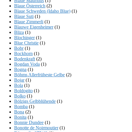
Blaue Mauritius
(1)
Blaue Österreich
(2)
Blaue Schweden (Idaho Blue)
(1)
Blaue Suti
(1)
Blaue Zimmerli
(1)
Blauwe Eigenheimer
(1)
Bliza
(1)
Blochinger
(1)
Blue Christie
(1)
Bobr
(1)
Bockhorn
(1)
Bodenkraft
(2)
Bogdan Voda
(1)
Bogna
(1)
Böhms Allerfrüheste Gelbe
(2)
Bojar
(1)
Bola
(1)
Boldogito
(1)
Bolko
(1)
Bölzigs Gelbblühende
(1)
Bomba
(1)
Bona
(2)
Bonita
(1)
Bonnie Dundee
(1)
Bonotte de Noirmoutier
(1)