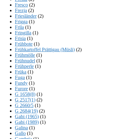
Fresco
(2)
Frezja
(2)
Friesländer
(2)
Frigga
(1)
Frila
(1)
Fringilla
(1)
Frisia
(1)
Frühbote
(1)
Frühkartoffel Prättigau (Müsli)
(2)
Frühmölle
(1)
Frühnudel
(1)
Frühperle
(1)
Früka
(1)
Fuga
(1)
Fundy
(1)
Furore
(1)
G 1658(8)
(1)
G 2517(1)
(2)
G 2660/5
(1)
G 2684(19)
(2)
Gabi (1965)
(1)
Gabi (1989)
(1)
Galina
(1)
Gallo
(1)
Gambria
(1)