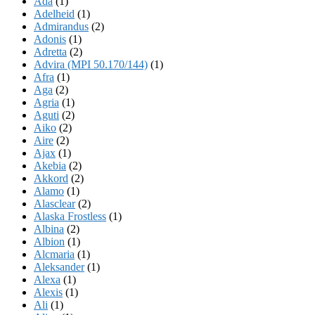
Ada
(1)
Adelheid
(1)
Admirandus
(2)
Adonis
(1)
Adretta
(2)
Advira (MPI 50.170/144)
(1)
Afra
(1)
Aga
(2)
Agria
(1)
Aguti
(2)
Aiko
(2)
Aire
(2)
Ajax
(1)
Akebia
(2)
Akkord
(2)
Alamo
(1)
Alasclear
(2)
Alaska Frostless
(1)
Albina
(2)
Albion
(1)
Alcmaria
(1)
Aleksander
(1)
Alexa
(1)
Alexis
(1)
Ali
(1)