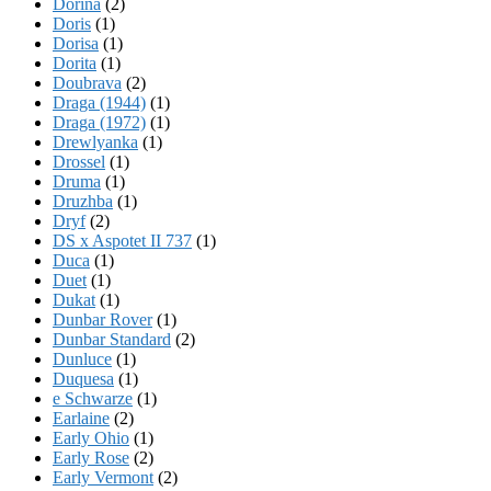
Dorina
(2)
Doris
(1)
Dorisa
(1)
Dorita
(1)
Doubrava
(2)
Draga (1944)
(1)
Draga (1972)
(1)
Drewlyanka
(1)
Drossel
(1)
Druma
(1)
Druzhba
(1)
Dryf
(2)
DS x Aspotet II 737
(1)
Duca
(1)
Duet
(1)
Dukat
(1)
Dunbar Rover
(1)
Dunbar Standard
(2)
Dunluce
(1)
Duquesa
(1)
e Schwarze
(1)
Earlaine
(2)
Early Ohio
(1)
Early Rose
(2)
Early Vermont
(2)