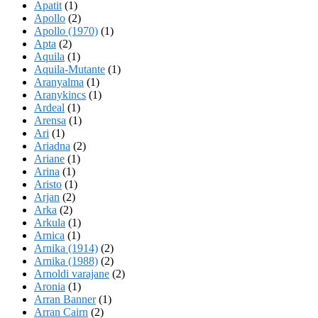
Apatit
(1)
Apollo
(2)
Apollo (1970)
(1)
Apta
(2)
Aquila
(1)
Aquila-Mutante
(1)
Aranyalma
(1)
Aranykincs
(1)
Ardeal
(1)
Arensa
(1)
Ari
(1)
Ariadna
(2)
Ariane
(1)
Arina
(1)
Aristo
(1)
Arjan
(2)
Arka
(2)
Arkula
(1)
Arnica
(1)
Arnika (1914)
(2)
Arnika (1988)
(2)
Arnoldi varajane
(2)
Aronia
(1)
Arran Banner
(1)
Arran Cairn
(2)