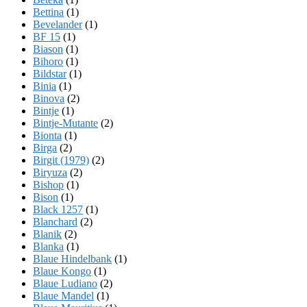
Bettina
(1)
Bevelander
(1)
BF 15
(1)
Biason
(1)
Bihoro
(1)
Bildstar
(1)
Binia
(1)
Binova
(2)
Bintje
(1)
Bintje-Mutante
(2)
Bionta
(1)
Birga
(2)
Birgit (1979)
(2)
Biryuza
(2)
Bishop
(1)
Bison
(1)
Black 1257
(1)
Blanchard
(2)
Blanik
(2)
Blanka
(1)
Blaue Hindelbank
(1)
Blaue Kongo
(1)
Blaue Ludiano
(2)
Blaue Mandel
(1)