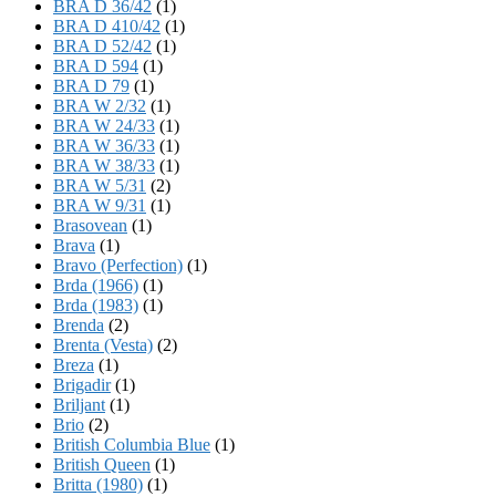
BRA D 36/42
(1)
BRA D 410/42
(1)
BRA D 52/42
(1)
BRA D 594
(1)
BRA D 79
(1)
BRA W 2/32
(1)
BRA W 24/33
(1)
BRA W 36/33
(1)
BRA W 38/33
(1)
BRA W 5/31
(2)
BRA W 9/31
(1)
Brasovean
(1)
Brava
(1)
Bravo (Perfection)
(1)
Brda (1966)
(1)
Brda (1983)
(1)
Brenda
(2)
Brenta (Vesta)
(2)
Breza
(1)
Brigadir
(1)
Briljant
(1)
Brio
(2)
British Columbia Blue
(1)
British Queen
(1)
Britta (1980)
(1)