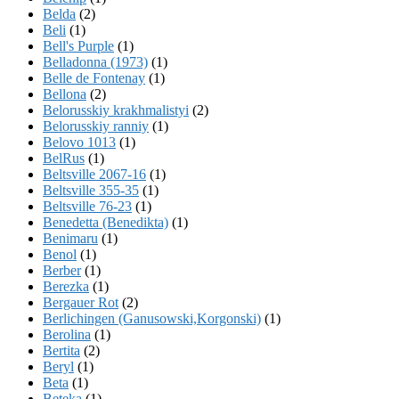
Belda
(2)
Beli
(1)
Bell's Purple
(1)
Belladonna (1973)
(1)
Belle de Fontenay
(1)
Bellona
(2)
Belorusskiy krakhmalistyi
(2)
Belorusskiy ranniy
(1)
Belovo 1013
(1)
BelRus
(1)
Beltsville 2067-16
(1)
Beltsville 355-35
(1)
Beltsville 76-23
(1)
Benedetta (Benedikta)
(1)
Benimaru
(1)
Benol
(1)
Berber
(1)
Berezka
(1)
Bergauer Rot
(2)
Berlichingen (Ganusowski,Korgonski)
(1)
Berolina
(1)
Bertita
(2)
Beryl
(1)
Beta
(1)
Beteka
(1)