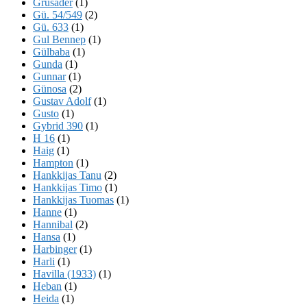
Grusader
(1)
Gü. 54/549
(2)
Gü. 633
(1)
Gul Bennep
(1)
Gülbaba
(1)
Gunda
(1)
Gunnar
(1)
Günosa
(2)
Gustav Adolf
(1)
Gusto
(1)
Gybrid 390
(1)
H 16
(1)
Haig
(1)
Hampton
(1)
Hankkijas Tanu
(2)
Hankkijas Timo
(1)
Hankkijas Tuomas
(1)
Hanne
(1)
Hannibal
(2)
Hansa
(1)
Harbinger
(1)
Harli
(1)
Havilla (1933)
(1)
Heban
(1)
Heida
(1)