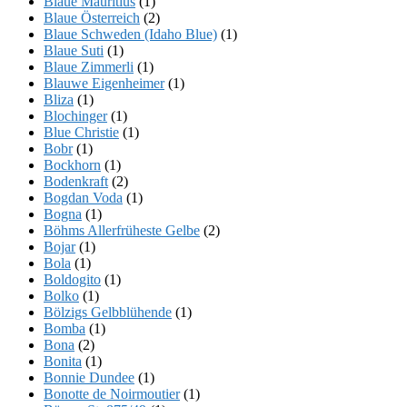
Blaue Mauritius
(1)
Blaue Österreich
(2)
Blaue Schweden (Idaho Blue)
(1)
Blaue Suti
(1)
Blaue Zimmerli
(1)
Blauwe Eigenheimer
(1)
Bliza
(1)
Blochinger
(1)
Blue Christie
(1)
Bobr
(1)
Bockhorn
(1)
Bodenkraft
(2)
Bogdan Voda
(1)
Bogna
(1)
Böhms Allerfrüheste Gelbe
(2)
Bojar
(1)
Bola
(1)
Boldogito
(1)
Bolko
(1)
Bölzigs Gelbblühende
(1)
Bomba
(1)
Bona
(2)
Bonita
(1)
Bonnie Dundee
(1)
Bonotte de Noirmoutier
(1)