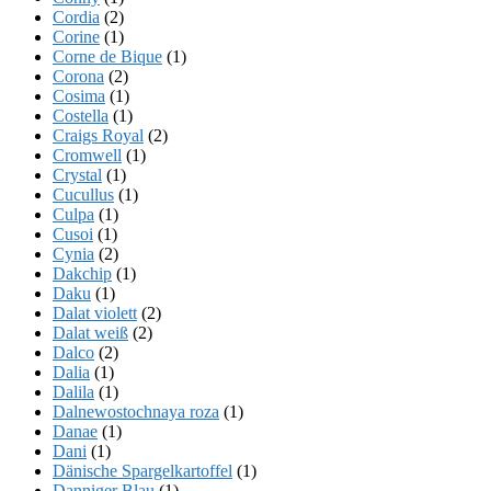
Cordia
(2)
Corine
(1)
Corne de Bique
(1)
Corona
(2)
Cosima
(1)
Costella
(1)
Craigs Royal
(2)
Cromwell
(1)
Crystal
(1)
Cucullus
(1)
Culpa
(1)
Cusoi
(1)
Cynia
(2)
Dakchip
(1)
Daku
(1)
Dalat violett
(2)
Dalat weiß
(2)
Dalco
(2)
Dalia
(1)
Dalila
(1)
Dalnewostochnaya roza
(1)
Danae
(1)
Dani
(1)
Dänische Spargelkartoffel
(1)
Danniger Blau
(1)