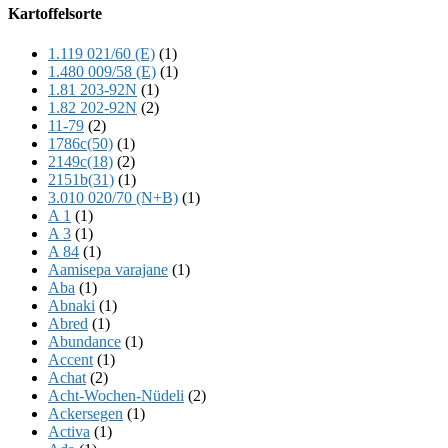
Offscreen
Kartoffelsorte
Content
1.119 021/60 (E)
(1)
1.480 009/58 (E)
(1)
1.81 203-92N
(1)
1.82 202-92N
(2)
11-79
(2)
1786c(50)
(1)
2149c(18)
(2)
2151b(31)
(1)
3.010 020/70 (N+B)
(1)
A 1
(1)
A 3
(1)
A 84
(1)
Aamisepa varajane
(1)
Aba
(1)
Abnaki
(1)
Abred
(1)
Abundance
(1)
Accent
(1)
Achat
(2)
Acht-Wochen-Nüdeli
(2)
Ackersegen
(1)
Activa
(1)