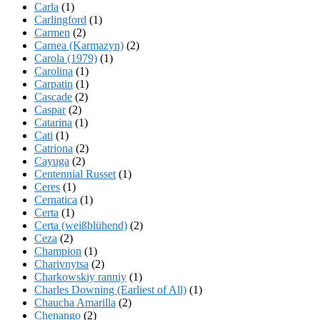
Carla
(1)
Carlingford
(1)
Carmen
(2)
Carnea (Karmazyn)
(2)
Carola (1979)
(1)
Carolina
(1)
Carpatin
(1)
Cascade
(2)
Caspar
(2)
Catarina
(1)
Cati
(1)
Catriona
(2)
Cayuga
(2)
Centennial Russet
(1)
Ceres
(1)
Cernatica
(1)
Certa
(1)
Certa (weißblühend)
(2)
Ceza
(2)
Champion
(1)
Charivnytsa
(2)
Charkowskiy ranniy
(1)
Charles Downing (Earliest of All)
(1)
Chaucha Amarilla
(2)
Chenango
(2)