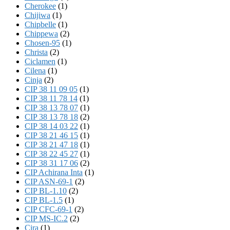
Cherokee
(1)
Chijiwa
(1)
Chipbelle
(1)
Chippewa
(2)
Chosen-95
(1)
Christa
(2)
Ciclamen
(1)
Cilena
(1)
Cinja
(2)
CIP 38 11 09 05
(1)
CIP 38 11 78 14
(1)
CIP 38 13 78 07
(1)
CIP 38 13 78 18
(2)
CIP 38 14 03 22
(1)
CIP 38 21 46 15
(1)
CIP 38 21 47 18
(1)
CIP 38 22 45 27
(1)
CIP 38 31 17 06
(2)
CIP Achirana Inta
(1)
CIP ASN-69-1
(2)
CIP BL-1.10
(2)
CIP BL-1.5
(1)
CIP CFC-69-1
(2)
CIP MS-IC.2
(2)
Cira
(1)