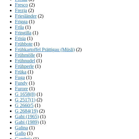
Fresco
(2)
Frezja
(2)
Friesländer
(2)
Frigga
(1)
Frila
(1)
Fringilla
(1)
Frisia
(1)
Frühbote
(1)
Frühkartoffel Prättigau (Müsli)
(2)
Frühmölle
(1)
Frühnudel
(1)
Frühperle
(1)
Früka
(1)
Fuga
(1)
Fundy
(1)
Furore
(1)
G 1658(8)
(1)
G 2517(1)
(2)
G 2660/5
(1)
G 2684(19)
(2)
Gabi (1965)
(1)
Gabi (1989)
(1)
Galina
(1)
Gallo
(1)
Gambria
(1)