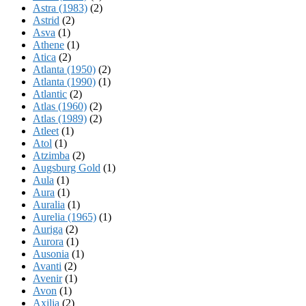
Astra (1983)
(2)
Astrid
(2)
Asva
(1)
Athene
(1)
Atica
(2)
Atlanta (1950)
(2)
Atlanta (1990)
(1)
Atlantic
(2)
Atlas (1960)
(2)
Atlas (1989)
(2)
Atleet
(1)
Atol
(1)
Atzimba
(2)
Augsburg Gold
(1)
Aula
(1)
Aura
(1)
Auralia
(1)
Aurelia (1965)
(1)
Auriga
(2)
Aurora
(1)
Ausonia
(1)
Avanti
(2)
Avenir
(1)
Avon
(1)
Axilia
(2)