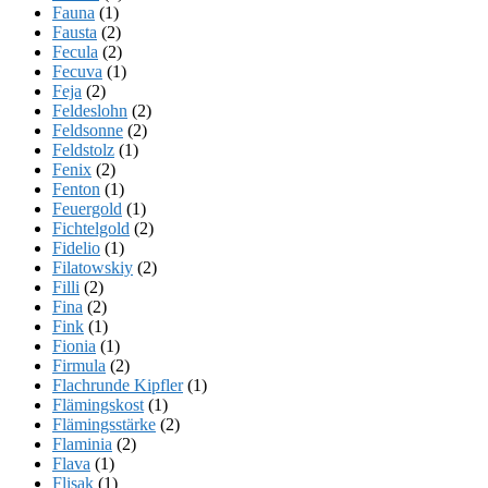
Fauna
(1)
Fausta
(2)
Fecula
(2)
Fecuva
(1)
Feja
(2)
Feldeslohn
(2)
Feldsonne
(2)
Feldstolz
(1)
Fenix
(2)
Fenton
(1)
Feuergold
(1)
Fichtelgold
(2)
Fidelio
(1)
Filatowskiy
(2)
Filli
(2)
Fina
(2)
Fink
(1)
Fionia
(1)
Firmula
(2)
Flachrunde Kipfler
(1)
Flämingskost
(1)
Flämingsstärke
(2)
Flaminia
(2)
Flava
(1)
Flisak
(1)