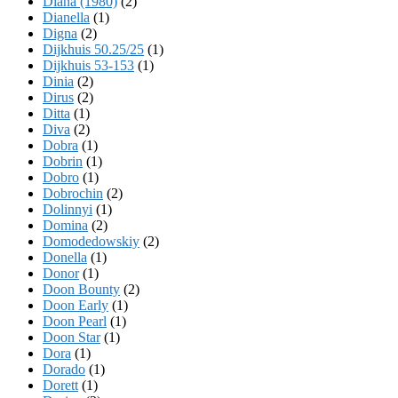
Diana (1980)
(2)
Dianella
(1)
Digna
(2)
Dijkhuis 50.25/25
(1)
Dijkhuis 53-153
(1)
Dinia
(2)
Dirus
(2)
Ditta
(1)
Diva
(2)
Dobra
(1)
Dobrin
(1)
Dobro
(1)
Dobrochin
(2)
Dolinnyi
(1)
Domina
(2)
Domodedowskiy
(2)
Donella
(1)
Donor
(1)
Doon Bounty
(2)
Doon Early
(1)
Doon Pearl
(1)
Doon Star
(1)
Dora
(1)
Dorado
(1)
Dorett
(1)