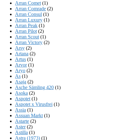
Arran Comet
(1)
Arran Comrade
(2)
Arran Consul
(1)
Arran Luxury
(1)
Arran Peak
(1)
Arran Pilot
(2)
Arran Scout
(1)
Arran Victory
(2)
Arsy
(2)
Artana
(2)
Artus
(1)
Arvor
(1)
Aryo
(2)
As
(1)
Asaja
(2)
Asche Sämling 420
(1)
Asoka
(2)
Aspotet
(1)
Aspotet x Virusfrei
(1)
Assia
(1)
Assuan Markt
(1)
Astarte
(2)
Aster
(2)
Astilla
(1)
Astra (1973)
(1)