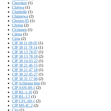
Cherokee
(1)
Chijiwa
(1)
Chipbelle
(1)
Chippewa
(2)
Chosen-95
(1)
Christa
(2)
Ciclamen
(1)
Cilena
(1)
Cinja
(2)
CIP 38 11 09 05
(1)
CIP 38 11 78 14
(1)
CIP 38 13 78 07
(1)
CIP 38 13 78 18
(2)
CIP 38 14 03 22
(1)
CIP 38 21 46 15
(1)
CIP 38 21 47 18
(1)
CIP 38 22 45 27
(1)
CIP 38 31 17 06
(2)
CIP Achirana Inta
(1)
CIP ASN-69-1
(2)
CIP BL-1.10
(2)
CIP BL-1.5
(1)
CIP CFC-69-1
(2)
CIP MS-IC.2
(2)
Cira
(1)