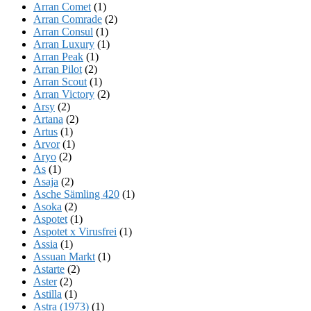
Arran Comet
(1)
Arran Comrade
(2)
Arran Consul
(1)
Arran Luxury
(1)
Arran Peak
(1)
Arran Pilot
(2)
Arran Scout
(1)
Arran Victory
(2)
Arsy
(2)
Artana
(2)
Artus
(1)
Arvor
(1)
Aryo
(2)
As
(1)
Asaja
(2)
Asche Sämling 420
(1)
Asoka
(2)
Aspotet
(1)
Aspotet x Virusfrei
(1)
Assia
(1)
Assuan Markt
(1)
Astarte
(2)
Aster
(2)
Astilla
(1)
Astra (1973)
(1)