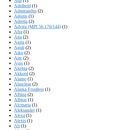
Ada
(1)
Adelheid
(1)
Admirandus
(2)
Adonis
(1)
Adretta
(2)
Advira (MPI 50.170/144)
(1)
Afra
(1)
Aga
(2)
Agria
(1)
Aguti
(2)
Aiko
(2)
Aire
(2)
Ajax
(1)
Akebia
(2)
Akkord
(2)
Alamo
(1)
Alasclear
(2)
Alaska Frostless
(1)
Albina
(2)
Albion
(1)
Alcmaria
(1)
Aleksander
(1)
Alexa
(1)
Alexis
(1)
Ali
(1)