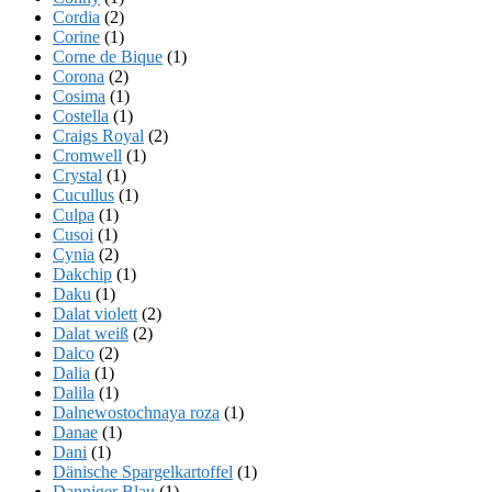
Cordia
(2)
Corine
(1)
Corne de Bique
(1)
Corona
(2)
Cosima
(1)
Costella
(1)
Craigs Royal
(2)
Cromwell
(1)
Crystal
(1)
Cucullus
(1)
Culpa
(1)
Cusoi
(1)
Cynia
(2)
Dakchip
(1)
Daku
(1)
Dalat violett
(2)
Dalat weiß
(2)
Dalco
(2)
Dalia
(1)
Dalila
(1)
Dalnewostochnaya roza
(1)
Danae
(1)
Dani
(1)
Dänische Spargelkartoffel
(1)
Danniger Blau
(1)