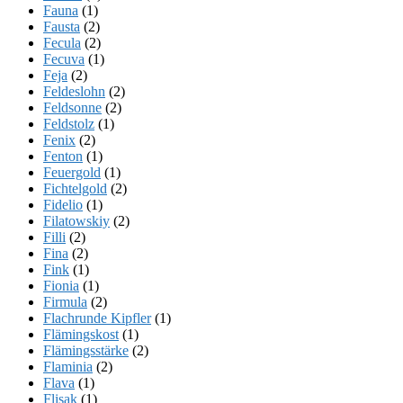
Fauna
(1)
Fausta
(2)
Fecula
(2)
Fecuva
(1)
Feja
(2)
Feldeslohn
(2)
Feldsonne
(2)
Feldstolz
(1)
Fenix
(2)
Fenton
(1)
Feuergold
(1)
Fichtelgold
(2)
Fidelio
(1)
Filatowskiy
(2)
Filli
(2)
Fina
(2)
Fink
(1)
Fionia
(1)
Firmula
(2)
Flachrunde Kipfler
(1)
Flämingskost
(1)
Flämingsstärke
(2)
Flaminia
(2)
Flava
(1)
Flisak
(1)