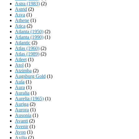
Astra (1983)
(2)
Astrid
(2)
Asva
(1)
Athene
(1)
Atica
(2)
Atlanta (1950)
(2)
Atlanta (1990)
(1)
Atlantic
(2)
Atlas (1960)
(2)
Atlas (1989)
(2)
Atleet
(1)
Atol
(1)
Atzimba
(2)
Augsburg Gold
(1)
Aula
(1)
Aura
(1)
Auralia
(1)
Aurelia (1965)
(1)
Auriga
(2)
Aurora
(1)
Ausonia
(1)
Avanti
(2)
Avenir
(1)
Avon
(1)
Axilia
(2)