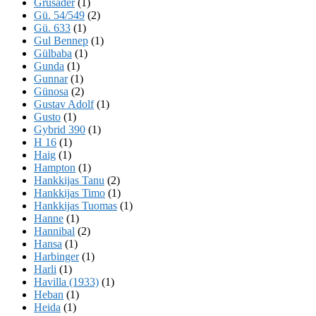
Grusader
(1)
Gü. 54/549
(2)
Gü. 633
(1)
Gul Bennep
(1)
Gülbaba
(1)
Gunda
(1)
Gunnar
(1)
Günosa
(2)
Gustav Adolf
(1)
Gusto
(1)
Gybrid 390
(1)
H 16
(1)
Haig
(1)
Hampton
(1)
Hankkijas Tanu
(2)
Hankkijas Timo
(1)
Hankkijas Tuomas
(1)
Hanne
(1)
Hannibal
(2)
Hansa
(1)
Harbinger
(1)
Harli
(1)
Havilla (1933)
(1)
Heban
(1)
Heida
(1)