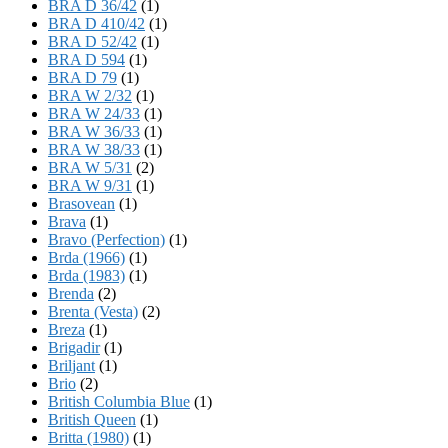
BRA D 36/42
(1)
BRA D 410/42
(1)
BRA D 52/42
(1)
BRA D 594
(1)
BRA D 79
(1)
BRA W 2/32
(1)
BRA W 24/33
(1)
BRA W 36/33
(1)
BRA W 38/33
(1)
BRA W 5/31
(2)
BRA W 9/31
(1)
Brasovean
(1)
Brava
(1)
Bravo (Perfection)
(1)
Brda (1966)
(1)
Brda (1983)
(1)
Brenda
(2)
Brenta (Vesta)
(2)
Breza
(1)
Brigadir
(1)
Briljant
(1)
Brio
(2)
British Columbia Blue
(1)
British Queen
(1)
Britta (1980)
(1)