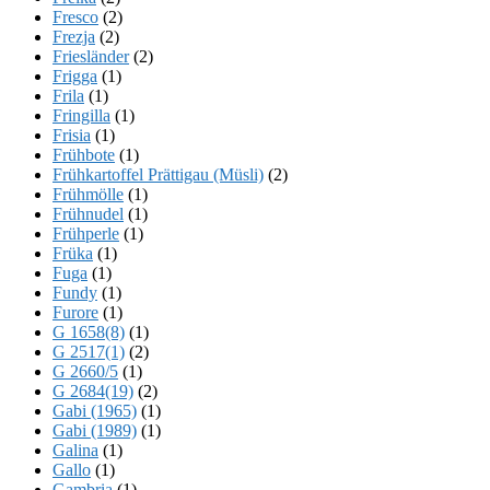
Fresco
(2)
Frezja
(2)
Friesländer
(2)
Frigga
(1)
Frila
(1)
Fringilla
(1)
Frisia
(1)
Frühbote
(1)
Frühkartoffel Prättigau (Müsli)
(2)
Frühmölle
(1)
Frühnudel
(1)
Frühperle
(1)
Früka
(1)
Fuga
(1)
Fundy
(1)
Furore
(1)
G 1658(8)
(1)
G 2517(1)
(2)
G 2660/5
(1)
G 2684(19)
(2)
Gabi (1965)
(1)
Gabi (1989)
(1)
Galina
(1)
Gallo
(1)
Gambria
(1)