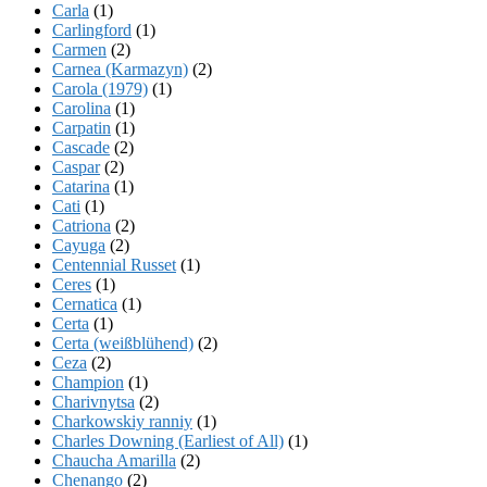
Carla
(1)
Carlingford
(1)
Carmen
(2)
Carnea (Karmazyn)
(2)
Carola (1979)
(1)
Carolina
(1)
Carpatin
(1)
Cascade
(2)
Caspar
(2)
Catarina
(1)
Cati
(1)
Catriona
(2)
Cayuga
(2)
Centennial Russet
(1)
Ceres
(1)
Cernatica
(1)
Certa
(1)
Certa (weißblühend)
(2)
Ceza
(2)
Champion
(1)
Charivnytsa
(2)
Charkowskiy ranniy
(1)
Charles Downing (Earliest of All)
(1)
Chaucha Amarilla
(2)
Chenango
(2)