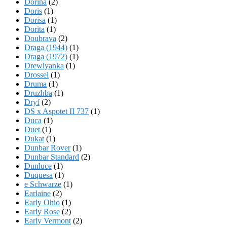
Dorina
(2)
Doris
(1)
Dorisa
(1)
Dorita
(1)
Doubrava
(2)
Draga (1944)
(1)
Draga (1972)
(1)
Drewlyanka
(1)
Drossel
(1)
Druma
(1)
Druzhba
(1)
Dryf
(2)
DS x Aspotet II 737
(1)
Duca
(1)
Duet
(1)
Dukat
(1)
Dunbar Rover
(1)
Dunbar Standard
(2)
Dunluce
(1)
Duquesa
(1)
e Schwarze
(1)
Earlaine
(2)
Early Ohio
(1)
Early Rose
(2)
Early Vermont
(2)