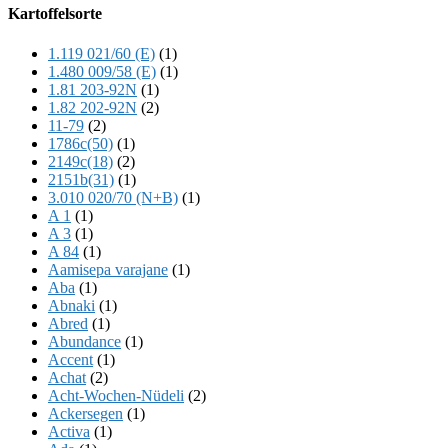
Offscreen
Kartoffelsorte
Content
1.119 021/60 (E)
(1)
1.480 009/58 (E)
(1)
1.81 203-92N
(1)
1.82 202-92N
(2)
11-79
(2)
1786c(50)
(1)
2149c(18)
(2)
2151b(31)
(1)
3.010 020/70 (N+B)
(1)
A 1
(1)
A 3
(1)
A 84
(1)
Aamisepa varajane
(1)
Aba
(1)
Abnaki
(1)
Abred
(1)
Abundance
(1)
Accent
(1)
Achat
(2)
Acht-Wochen-Nüdeli
(2)
Ackersegen
(1)
Activa
(1)