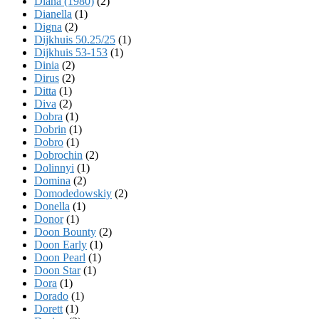
Diana (1980)
(2)
Dianella
(1)
Digna
(2)
Dijkhuis 50.25/25
(1)
Dijkhuis 53-153
(1)
Dinia
(2)
Dirus
(2)
Ditta
(1)
Diva
(2)
Dobra
(1)
Dobrin
(1)
Dobro
(1)
Dobrochin
(2)
Dolinnyi
(1)
Domina
(2)
Domodedowskiy
(2)
Donella
(1)
Donor
(1)
Doon Bounty
(2)
Doon Early
(1)
Doon Pearl
(1)
Doon Star
(1)
Dora
(1)
Dorado
(1)
Dorett
(1)