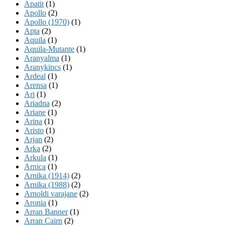
Apatit
(1)
Apollo
(2)
Apollo (1970)
(1)
Apta
(2)
Aquila
(1)
Aquila-Mutante
(1)
Aranyalma
(1)
Aranykincs
(1)
Ardeal
(1)
Arensa
(1)
Ari
(1)
Ariadna
(2)
Ariane
(1)
Arina
(1)
Aristo
(1)
Arjan
(2)
Arka
(2)
Arkula
(1)
Arnica
(1)
Arnika (1914)
(2)
Arnika (1988)
(2)
Arnoldi varajane
(2)
Aronia
(1)
Arran Banner
(1)
Arran Cairn
(2)