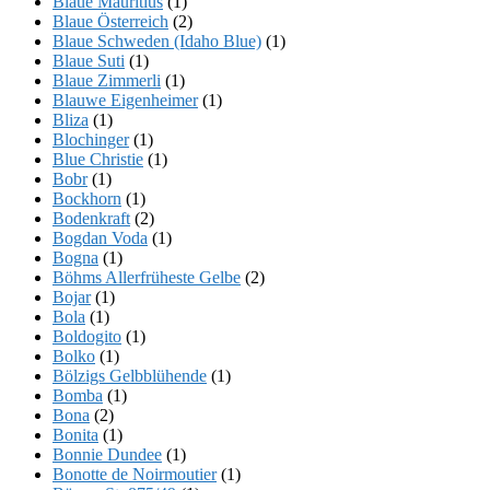
Blaue Mauritius
(1)
Blaue Österreich
(2)
Blaue Schweden (Idaho Blue)
(1)
Blaue Suti
(1)
Blaue Zimmerli
(1)
Blauwe Eigenheimer
(1)
Bliza
(1)
Blochinger
(1)
Blue Christie
(1)
Bobr
(1)
Bockhorn
(1)
Bodenkraft
(2)
Bogdan Voda
(1)
Bogna
(1)
Böhms Allerfrüheste Gelbe
(2)
Bojar
(1)
Bola
(1)
Boldogito
(1)
Bolko
(1)
Bölzigs Gelbblühende
(1)
Bomba
(1)
Bona
(2)
Bonita
(1)
Bonnie Dundee
(1)
Bonotte de Noirmoutier
(1)