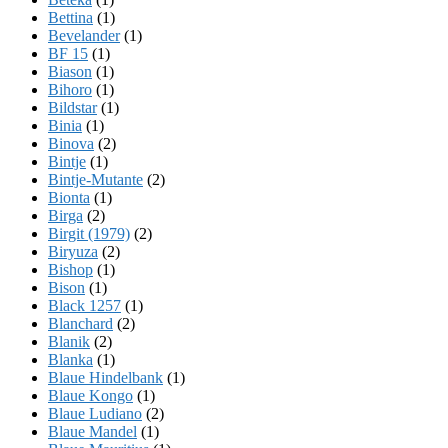
Bettina
(1)
Bevelander
(1)
BF 15
(1)
Biason
(1)
Bihoro
(1)
Bildstar
(1)
Binia
(1)
Binova
(2)
Bintje
(1)
Bintje-Mutante
(2)
Bionta
(1)
Birga
(2)
Birgit (1979)
(2)
Biryuza
(2)
Bishop
(1)
Bison
(1)
Black 1257
(1)
Blanchard
(2)
Blanik
(2)
Blanka
(1)
Blaue Hindelbank
(1)
Blaue Kongo
(1)
Blaue Ludiano
(2)
Blaue Mandel
(1)