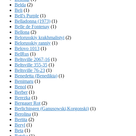
Belda
(2)
Beli
(1)
Bell's Purple
(1)
Belladonna (1973)
(1)
Belle de Fontenay
(1)
Bellona
(2)
Belorusskiy krakhmalistyi
(2)
Belorusskiy ranniy
(1)
Belovo 1013
(1)
BelRus
(1)
Beltsville 2067-16
(1)
Beltsville 355-35
(1)
Beltsville 76-23
(1)
Benedetta (Benedikta)
(1)
Benimaru
(1)
Benol
(1)
Berber
(1)
Berezka
(1)
Bergauer Rot
(2)
Berlichingen (Ganusowski,Korgonski)
(1)
Berolina
(1)
Bertita
(2)
Beryl
(1)
Beta
(1)
Beteka
(1)