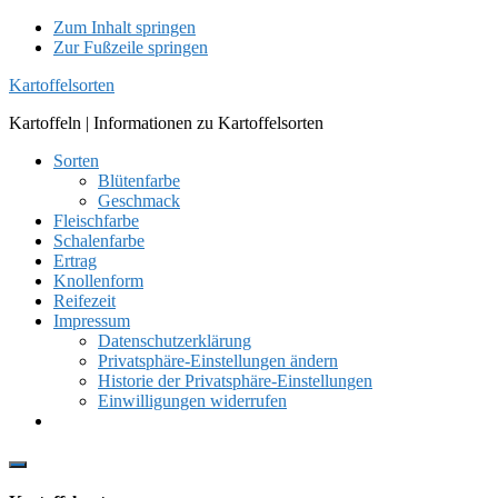
Zum Inhalt springen
Zur Fußzeile springen
Kartoffelsorten
Kartoffeln | Informationen zu Kartoffelsorten
Sorten
Blütenfarbe
Geschmack
Fleischfarbe
Schalenfarbe
Ertrag
Knollenform
Reifezeit
Impressum
Datenschutzerklärung
Privatsphäre-Einstellungen ändern
Historie der Privatsphäre-Einstellungen
Einwilligungen widerrufen
Show
Offscreen