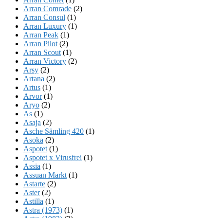
Arran Comrade
(2)
Arran Consul
(1)
Arran Luxury
(1)
Arran Peak
(1)
Arran Pilot
(2)
Arran Scout
(1)
Arran Victory
(2)
Arsy
(2)
Artana
(2)
Artus
(1)
Arvor
(1)
Aryo
(2)
As
(1)
Asaja
(2)
Asche Sämling 420
(1)
Asoka
(2)
Aspotet
(1)
Aspotet x Virusfrei
(1)
Assia
(1)
Assuan Markt
(1)
Astarte
(2)
Aster
(2)
Astilla
(1)
Astra (1973)
(1)