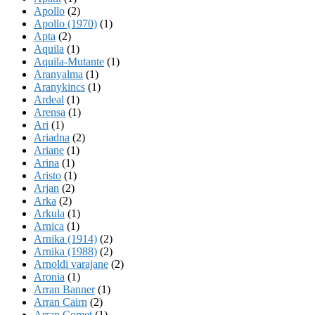
Apollo
(2)
Apollo (1970)
(1)
Apta
(2)
Aquila
(1)
Aquila-Mutante
(1)
Aranyalma
(1)
Aranykincs
(1)
Ardeal
(1)
Arensa
(1)
Ari
(1)
Ariadna
(2)
Ariane
(1)
Arina
(1)
Aristo
(1)
Arjan
(2)
Arka
(2)
Arkula
(1)
Arnica
(1)
Arnika (1914)
(2)
Arnika (1988)
(2)
Arnoldi varajane
(2)
Aronia
(1)
Arran Banner
(1)
Arran Cairn
(2)
Arran Comet
(1)