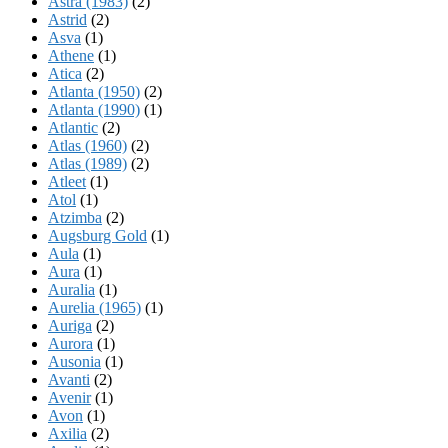
Astra (1983)
(2)
Astrid
(2)
Asva
(1)
Athene
(1)
Atica
(2)
Atlanta (1950)
(2)
Atlanta (1990)
(1)
Atlantic
(2)
Atlas (1960)
(2)
Atlas (1989)
(2)
Atleet
(1)
Atol
(1)
Atzimba
(2)
Augsburg Gold
(1)
Aula
(1)
Aura
(1)
Auralia
(1)
Aurelia (1965)
(1)
Auriga
(2)
Aurora
(1)
Ausonia
(1)
Avanti
(2)
Avenir
(1)
Avon
(1)
Axilia
(2)