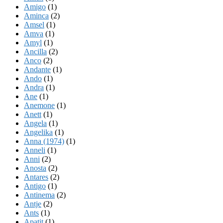
Amigo
(1)
Aminca
(2)
Amsel
(1)
Amva
(1)
Amyl
(1)
Ancilla
(2)
Anco
(2)
Andante
(1)
Ando
(1)
Andra
(1)
Ane
(1)
Anemone
(1)
Anett
(1)
Angela
(1)
Angelika
(1)
Anna (1974)
(1)
Anneli
(1)
Anni
(2)
Anosta
(2)
Antares
(2)
Antigo
(1)
Antinema
(2)
Antje
(2)
Ants
(1)
Apatit
(1)