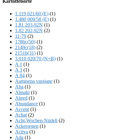
Kartoffelsorte
Content
1.119 021/60 (E)
(1)
1.480 009/58 (E)
(1)
1.81 203-92N
(1)
1.82 202-92N
(2)
11-79
(2)
1786c(50)
(1)
2149c(18)
(2)
2151b(31)
(1)
3.010 020/70 (N+B)
(1)
A 1
(1)
A 3
(1)
A 84
(1)
Aamisepa varajane
(1)
Aba
(1)
Abnaki
(1)
Abred
(1)
Abundance
(1)
Accent
(1)
Achat
(2)
Acht-Wochen-Nüdeli
(2)
Ackersegen
(1)
Activa
(1)
Ada
(1)