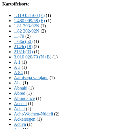
Offscreen
Kartoffelsorte
Content
1.119 021/60 (E)
(1)
1.480 009/58 (E)
(1)
1.81 203-92N
(1)
1.82 202-92N
(2)
11-79
(2)
1786c(50)
(1)
2149c(18)
(2)
2151b(31)
(1)
3.010 020/70 (N+B)
(1)
A 1
(1)
A 3
(1)
A 84
(1)
Aamisepa varajane
(1)
Aba
(1)
Abnaki
(1)
Abred
(1)
Abundance
(1)
Accent
(1)
Achat
(2)
Acht-Wochen-Nüdeli
(2)
Ackersegen
(1)
Activa
(1)