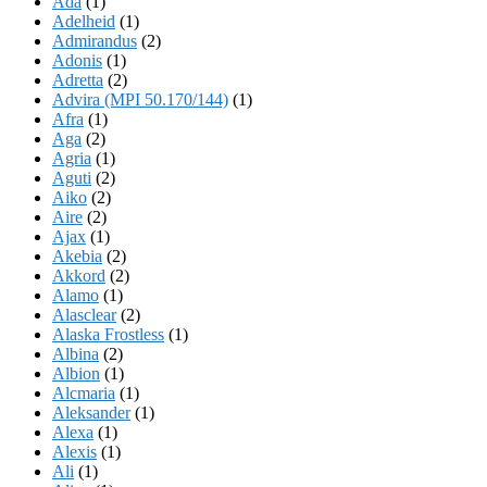
Ada
(1)
Adelheid
(1)
Admirandus
(2)
Adonis
(1)
Adretta
(2)
Advira (MPI 50.170/144)
(1)
Afra
(1)
Aga
(2)
Agria
(1)
Aguti
(2)
Aiko
(2)
Aire
(2)
Ajax
(1)
Akebia
(2)
Akkord
(2)
Alamo
(1)
Alasclear
(2)
Alaska Frostless
(1)
Albina
(2)
Albion
(1)
Alcmaria
(1)
Aleksander
(1)
Alexa
(1)
Alexis
(1)
Ali
(1)