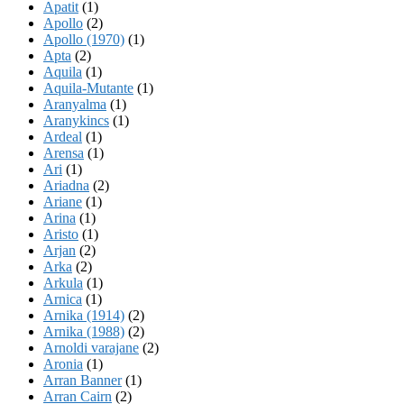
Apatit
(1)
Apollo
(2)
Apollo (1970)
(1)
Apta
(2)
Aquila
(1)
Aquila-Mutante
(1)
Aranyalma
(1)
Aranykincs
(1)
Ardeal
(1)
Arensa
(1)
Ari
(1)
Ariadna
(2)
Ariane
(1)
Arina
(1)
Aristo
(1)
Arjan
(2)
Arka
(2)
Arkula
(1)
Arnica
(1)
Arnika (1914)
(2)
Arnika (1988)
(2)
Arnoldi varajane
(2)
Aronia
(1)
Arran Banner
(1)
Arran Cairn
(2)