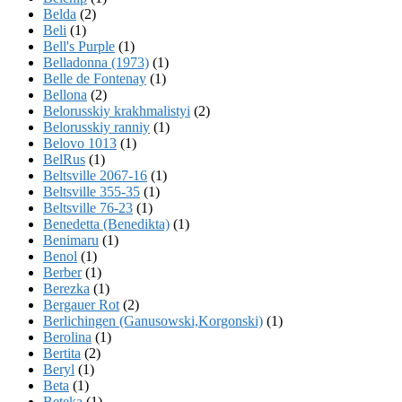
Belda
(2)
Beli
(1)
Bell's Purple
(1)
Belladonna (1973)
(1)
Belle de Fontenay
(1)
Bellona
(2)
Belorusskiy krakhmalistyi
(2)
Belorusskiy ranniy
(1)
Belovo 1013
(1)
BelRus
(1)
Beltsville 2067-16
(1)
Beltsville 355-35
(1)
Beltsville 76-23
(1)
Benedetta (Benedikta)
(1)
Benimaru
(1)
Benol
(1)
Berber
(1)
Berezka
(1)
Bergauer Rot
(2)
Berlichingen (Ganusowski,Korgonski)
(1)
Berolina
(1)
Bertita
(2)
Beryl
(1)
Beta
(1)
Beteka
(1)