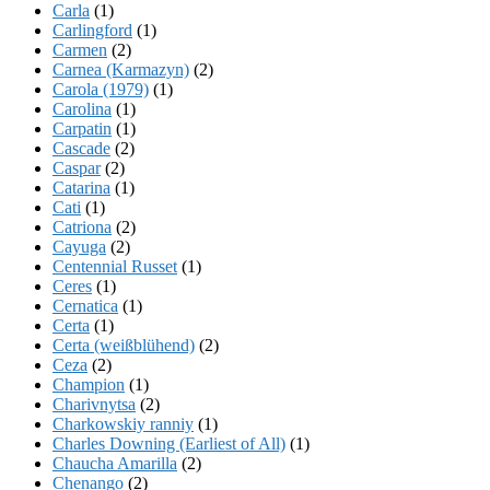
Carla
(1)
Carlingford
(1)
Carmen
(2)
Carnea (Karmazyn)
(2)
Carola (1979)
(1)
Carolina
(1)
Carpatin
(1)
Cascade
(2)
Caspar
(2)
Catarina
(1)
Cati
(1)
Catriona
(2)
Cayuga
(2)
Centennial Russet
(1)
Ceres
(1)
Cernatica
(1)
Certa
(1)
Certa (weißblühend)
(2)
Ceza
(2)
Champion
(1)
Charivnytsa
(2)
Charkowskiy ranniy
(1)
Charles Downing (Earliest of All)
(1)
Chaucha Amarilla
(2)
Chenango
(2)