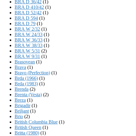
BRA D 36/42
(1)
BRA D 410/42
(1)
BRA D 52/42
(1)
BRA D 594
(1)
BRA D 79
(1)
BRA W 2/32
(1)
BRA W 24/33
(1)
BRA W 36/33
(1)
BRA W 38/33
(1)
BRA W 5/31
(2)
BRA W 9/31
(1)
Brasovean
(1)
Brava
(1)
Bravo (Perfection)
(1)
Brda (1966)
(1)
Brda (1983)
(1)
Brenda
(2)
Brenta (Vesta)
(2)
Breza
(1)
Brigadir
(1)
Briljant
(1)
Brio
(2)
British Columbia Blue
(1)
British Queen
(1)
Britta (1980)
(1)