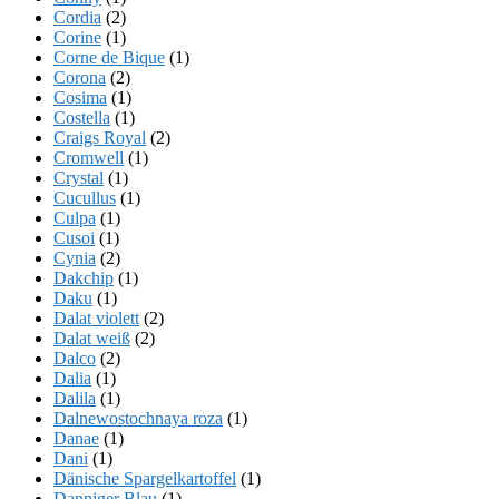
Cordia
(2)
Corine
(1)
Corne de Bique
(1)
Corona
(2)
Cosima
(1)
Costella
(1)
Craigs Royal
(2)
Cromwell
(1)
Crystal
(1)
Cucullus
(1)
Culpa
(1)
Cusoi
(1)
Cynia
(2)
Dakchip
(1)
Daku
(1)
Dalat violett
(2)
Dalat weiß
(2)
Dalco
(2)
Dalia
(1)
Dalila
(1)
Dalnewostochnaya roza
(1)
Danae
(1)
Dani
(1)
Dänische Spargelkartoffel
(1)
Danniger Blau
(1)