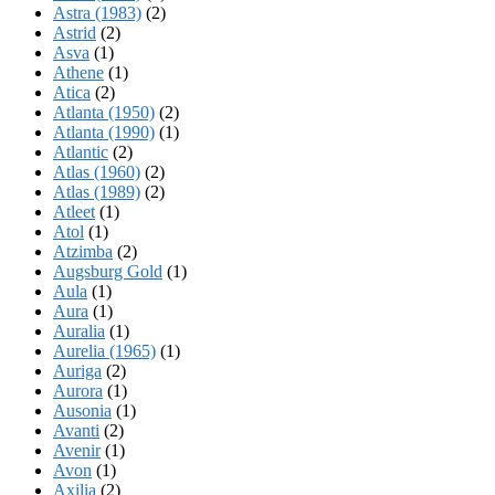
Astra (1983)
(2)
Astrid
(2)
Asva
(1)
Athene
(1)
Atica
(2)
Atlanta (1950)
(2)
Atlanta (1990)
(1)
Atlantic
(2)
Atlas (1960)
(2)
Atlas (1989)
(2)
Atleet
(1)
Atol
(1)
Atzimba
(2)
Augsburg Gold
(1)
Aula
(1)
Aura
(1)
Auralia
(1)
Aurelia (1965)
(1)
Auriga
(2)
Aurora
(1)
Ausonia
(1)
Avanti
(2)
Avenir
(1)
Avon
(1)
Axilia
(2)