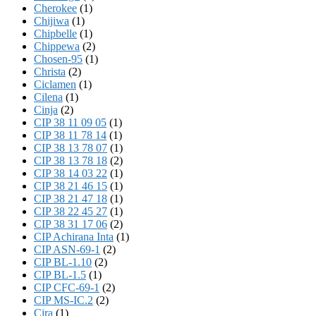
Cherokee
(1)
Chijiwa
(1)
Chipbelle
(1)
Chippewa
(2)
Chosen-95
(1)
Christa
(2)
Ciclamen
(1)
Cilena
(1)
Cinja
(2)
CIP 38 11 09 05
(1)
CIP 38 11 78 14
(1)
CIP 38 13 78 07
(1)
CIP 38 13 78 18
(2)
CIP 38 14 03 22
(1)
CIP 38 21 46 15
(1)
CIP 38 21 47 18
(1)
CIP 38 22 45 27
(1)
CIP 38 31 17 06
(2)
CIP Achirana Inta
(1)
CIP ASN-69-1
(2)
CIP BL-1.10
(2)
CIP BL-1.5
(1)
CIP CFC-69-1
(2)
CIP MS-IC.2
(2)
Cira
(1)