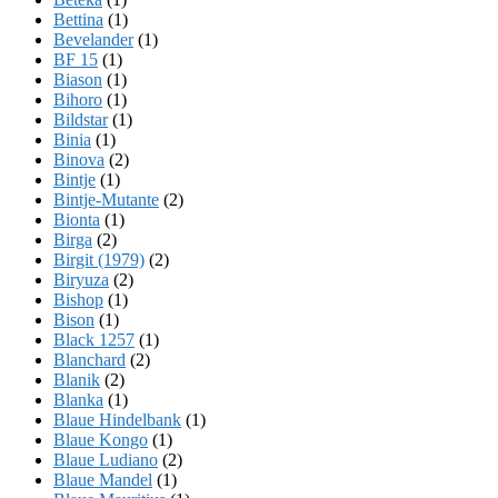
Bettina
(1)
Bevelander
(1)
BF 15
(1)
Biason
(1)
Bihoro
(1)
Bildstar
(1)
Binia
(1)
Binova
(2)
Bintje
(1)
Bintje-Mutante
(2)
Bionta
(1)
Birga
(2)
Birgit (1979)
(2)
Biryuza
(2)
Bishop
(1)
Bison
(1)
Black 1257
(1)
Blanchard
(2)
Blanik
(2)
Blanka
(1)
Blaue Hindelbank
(1)
Blaue Kongo
(1)
Blaue Ludiano
(2)
Blaue Mandel
(1)