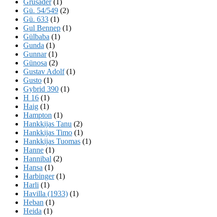
Grusader
(1)
Gü. 54/549
(2)
Gü. 633
(1)
Gul Bennep
(1)
Gülbaba
(1)
Gunda
(1)
Gunnar
(1)
Günosa
(2)
Gustav Adolf
(1)
Gusto
(1)
Gybrid 390
(1)
H 16
(1)
Haig
(1)
Hampton
(1)
Hankkijas Tanu
(2)
Hankkijas Timo
(1)
Hankkijas Tuomas
(1)
Hanne
(1)
Hannibal
(2)
Hansa
(1)
Harbinger
(1)
Harli
(1)
Havilla (1933)
(1)
Heban
(1)
Heida
(1)