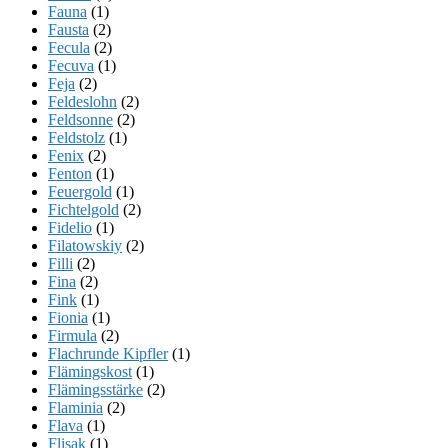
Fauna
(1)
Fausta
(2)
Fecula
(2)
Fecuva
(1)
Feja
(2)
Feldeslohn
(2)
Feldsonne
(2)
Feldstolz
(1)
Fenix
(2)
Fenton
(1)
Feuergold
(1)
Fichtelgold
(2)
Fidelio
(1)
Filatowskiy
(2)
Filli
(2)
Fina
(2)
Fink
(1)
Fionia
(1)
Firmula
(2)
Flachrunde Kipfler
(1)
Flämingskost
(1)
Flämingsstärke
(2)
Flaminia
(2)
Flava
(1)
Flisak
(1)