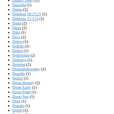
Diana (1980)
(2)
Dianella
(1)
Digna
(2)
Dijkhuis 50.25/25
(1)
Dijkhuis 53-153
(1)
Dinia
(2)
Dirus
(2)
Ditta
(1)
Diva
(2)
Dobra
(1)
Dobrin
(1)
Dobro
(1)
Dobrochin
(2)
Dolinnyi
(1)
Domina
(2)
Domodedowskiy
(2)
Donella
(1)
Donor
(1)
Doon Bounty
(2)
Doon Early
(1)
Doon Pearl
(1)
Doon Star
(1)
Dora
(1)
Dorado
(1)
Dorett
(1)