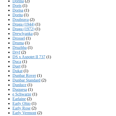
Dorina
(2)
Doris
(1)
Dorisa
(1)
Dorita
(1)
Doubrava
(2)
Draga (1944)
(1)
Draga (1972)
(1)
Drewlyanka
(1)
Drossel
(1)
Druma
(1)
Druzhba
(1)
Dryf
(2)
DS x Aspotet II 737
(1)
Duca
(1)
Duet
(1)
Dukat
(1)
Dunbar Rover
(1)
Dunbar Standard
(2)
Dunluce
(1)
Duquesa
(1)
e Schwarze
(1)
Earlaine
(2)
Early Ohio
(1)
Early Rose
(2)
Early Vermont
(2)