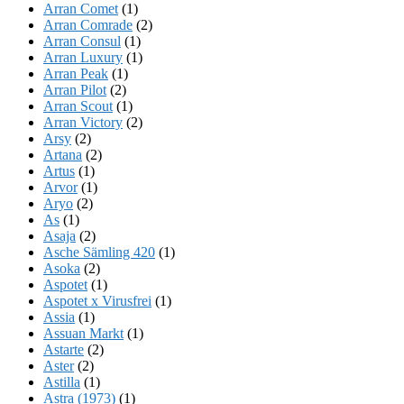
Arran Comet
(1)
Arran Comrade
(2)
Arran Consul
(1)
Arran Luxury
(1)
Arran Peak
(1)
Arran Pilot
(2)
Arran Scout
(1)
Arran Victory
(2)
Arsy
(2)
Artana
(2)
Artus
(1)
Arvor
(1)
Aryo
(2)
As
(1)
Asaja
(2)
Asche Sämling 420
(1)
Asoka
(2)
Aspotet
(1)
Aspotet x Virusfrei
(1)
Assia
(1)
Assuan Markt
(1)
Astarte
(2)
Aster
(2)
Astilla
(1)
Astra (1973)
(1)