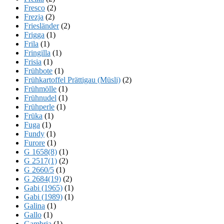
Fresco
(2)
Frezja
(2)
Friesländer
(2)
Frigga
(1)
Frila
(1)
Fringilla
(1)
Frisia
(1)
Frühbote
(1)
Frühkartoffel Prättigau (Müsli)
(2)
Frühmölle
(1)
Frühnudel
(1)
Frühperle
(1)
Früka
(1)
Fuga
(1)
Fundy
(1)
Furore
(1)
G 1658(8)
(1)
G 2517(1)
(2)
G 2660/5
(1)
G 2684(19)
(2)
Gabi (1965)
(1)
Gabi (1989)
(1)
Galina
(1)
Gallo
(1)
Gambria
(1)