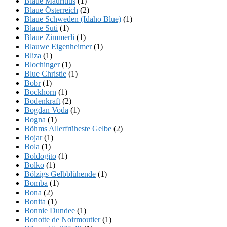
Blaue Mauritius
(1)
Blaue Österreich
(2)
Blaue Schweden (Idaho Blue)
(1)
Blaue Suti
(1)
Blaue Zimmerli
(1)
Blauwe Eigenheimer
(1)
Bliza
(1)
Blochinger
(1)
Blue Christie
(1)
Bobr
(1)
Bockhorn
(1)
Bodenkraft
(2)
Bogdan Voda
(1)
Bogna
(1)
Böhms Allerfrüheste Gelbe
(2)
Bojar
(1)
Bola
(1)
Boldogito
(1)
Bolko
(1)
Bölzigs Gelbblühende
(1)
Bomba
(1)
Bona
(2)
Bonita
(1)
Bonnie Dundee
(1)
Bonotte de Noirmoutier
(1)