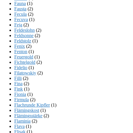
Fauna
(1)
Fausta
(2)
Fecula
(2)
Fecuva
(1)
Feja
(2)
Feldeslohn
(2)
Feldsonne
(2)
Feldstolz
(1)
Fenix
(2)
Fenton
(1)
Feuergold
(1)
Fichtelgold
(2)
Fidelio
(1)
Filatowskiy
(2)
Filli
(2)
Fina
(2)
Fink
(1)
Fionia
(1)
Firmula
(2)
Flachrunde Kipfler
(1)
Flämingskost
(1)
Flämingsstärke
(2)
Flaminia
(2)
Flava
(1)
Flisak
(1)