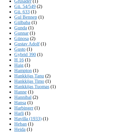
Grusader
(1)
Gü. 54/549
(2)
Gü. 633
(1)
Gul Bennep
(1)
Gülbaba
(1)
Gunda
(1)
Gunnar
(1)
Günosa
(2)
Gustav Adolf
(1)
Gusto
(1)
Gybrid 390
(1)
H 16
(1)
Haig
(1)
Hampton
(1)
Hankkijas Tanu
(2)
Hankkijas Timo
(1)
Hankkijas Tuomas
(1)
Hanne
(1)
Hannibal
(2)
Hansa
(1)
Harbinger
(1)
Harli
(1)
Havilla (1933)
(1)
Heban
(1)
Heida
(1)