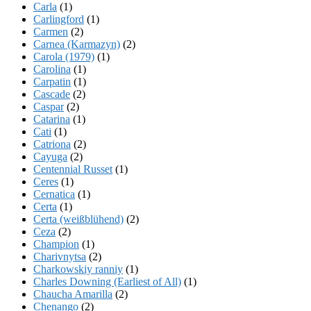
Carla
(1)
Carlingford
(1)
Carmen
(2)
Carnea (Karmazyn)
(2)
Carola (1979)
(1)
Carolina
(1)
Carpatin
(1)
Cascade
(2)
Caspar
(2)
Catarina
(1)
Cati
(1)
Catriona
(2)
Cayuga
(2)
Centennial Russet
(1)
Ceres
(1)
Cernatica
(1)
Certa
(1)
Certa (weißblühend)
(2)
Ceza
(2)
Champion
(1)
Charivnytsa
(2)
Charkowskiy ranniy
(1)
Charles Downing (Earliest of All)
(1)
Chaucha Amarilla
(2)
Chenango
(2)