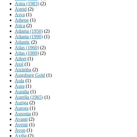
Astra (1983)
(2)
Astrid
(2)
Asva
(1)
Athene
(1)
Atica
(2)
Atlanta (1950)
(2)
Atlanta (1990)
(1)
Atlantic
(2)
Atlas (1960)
(2)
Atlas (1989)
(2)
Atleet
(1)
Atol
(1)
Atzimba
(2)
Augsburg Gold
(1)
Aula
(1)
Aura
(1)
Auralia
(1)
Aurelia (1965)
(1)
Auriga
(2)
Aurora
(1)
Ausonia
(1)
Avanti
(2)
Avenir
(1)
Avon
(1)
Axilia
(2)