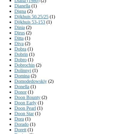
Diana (1980)
(2)
Dianella
(1)
Digna
(2)
Dijkhuis 50.25/25
(1)
Dijkhuis 53-153
(1)
Dinia
(2)
Dirus
(2)
Ditta
(1)
Diva
(2)
Dobra
(1)
Dobrin
(1)
Dobro
(1)
Dobrochin
(2)
Dolinnyi
(1)
Domina
(2)
Domodedowskiy
(2)
Donella
(1)
Donor
(1)
Doon Bounty
(2)
Doon Early
(1)
Doon Pearl
(1)
Doon Star
(1)
Dora
(1)
Dorado
(1)
Dorett
(1)