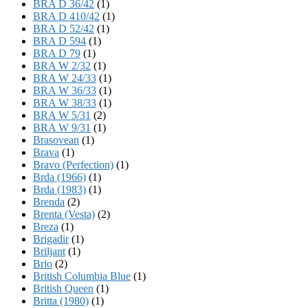
BRA D 36/42
(1)
BRA D 410/42
(1)
BRA D 52/42
(1)
BRA D 594
(1)
BRA D 79
(1)
BRA W 2/32
(1)
BRA W 24/33
(1)
BRA W 36/33
(1)
BRA W 38/33
(1)
BRA W 5/31
(2)
BRA W 9/31
(1)
Brasovean
(1)
Brava
(1)
Bravo (Perfection)
(1)
Brda (1966)
(1)
Brda (1983)
(1)
Brenda
(2)
Brenta (Vesta)
(2)
Breza
(1)
Brigadir
(1)
Briljant
(1)
Brio
(2)
British Columbia Blue
(1)
British Queen
(1)
Britta (1980)
(1)