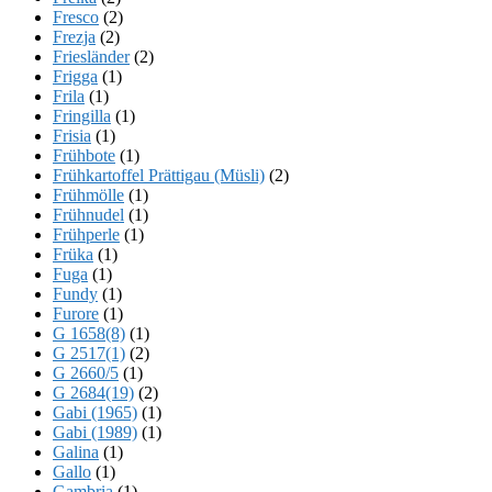
Fresco
(2)
Frezja
(2)
Friesländer
(2)
Frigga
(1)
Frila
(1)
Fringilla
(1)
Frisia
(1)
Frühbote
(1)
Frühkartoffel Prättigau (Müsli)
(2)
Frühmölle
(1)
Frühnudel
(1)
Frühperle
(1)
Früka
(1)
Fuga
(1)
Fundy
(1)
Furore
(1)
G 1658(8)
(1)
G 2517(1)
(2)
G 2660/5
(1)
G 2684(19)
(2)
Gabi (1965)
(1)
Gabi (1989)
(1)
Galina
(1)
Gallo
(1)
Gambria
(1)