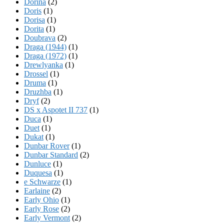
Dorina
(2)
Doris
(1)
Dorisa
(1)
Dorita
(1)
Doubrava
(2)
Draga (1944)
(1)
Draga (1972)
(1)
Drewlyanka
(1)
Drossel
(1)
Druma
(1)
Druzhba
(1)
Dryf
(2)
DS x Aspotet II 737
(1)
Duca
(1)
Duet
(1)
Dukat
(1)
Dunbar Rover
(1)
Dunbar Standard
(2)
Dunluce
(1)
Duquesa
(1)
e Schwarze
(1)
Earlaine
(2)
Early Ohio
(1)
Early Rose
(2)
Early Vermont
(2)