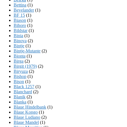
Bettina
(1)
Bevelander
(1)
BF 15
(1)
Biason
(1)
Bihoro
(1)
Bildstar
(1)
Binia
(1)
Binova
(2)
Bintje
(1)
Bintje-Mutante
(2)
Bionta
(1)
Birga
(2)
Birgit (1979)
(2)
Biryuza
(2)
Bishop
(1)
Bison
(1)
Black 1257
(1)
Blanchard
(2)
Blanik
(2)
Blanka
(1)
Blaue Hindelbank
(1)
Blaue Kongo
(1)
Blaue Ludiano
(2)
Blaue Mandel
(1)