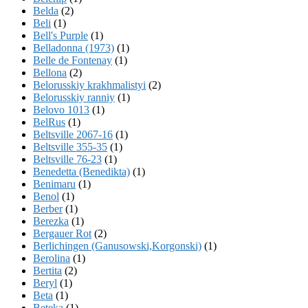
Belda
(2)
Beli
(1)
Bell's Purple
(1)
Belladonna (1973)
(1)
Belle de Fontenay
(1)
Bellona
(2)
Belorusskiy krakhmalistyi
(2)
Belorusskiy ranniy
(1)
Belovo 1013
(1)
BelRus
(1)
Beltsville 2067-16
(1)
Beltsville 355-35
(1)
Beltsville 76-23
(1)
Benedetta (Benedikta)
(1)
Benimaru
(1)
Benol
(1)
Berber
(1)
Berezka
(1)
Bergauer Rot
(2)
Berlichingen (Ganusowski,Korgonski)
(1)
Berolina
(1)
Bertita
(2)
Beryl
(1)
Beta
(1)
Beteka
(1)