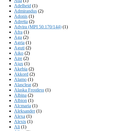
Ada
(1)
Adelheid
(1)
Admirandus
(2)
Adonis
(1)
Adretta
(2)
Advira (MPI 50.170/144)
(1)
Afra
(1)
Aga
(2)
Agria
(1)
Aguti
(2)
Aiko
(2)
Aire
(2)
Ajax
(1)
Akebia
(2)
Akkord
(2)
Alamo
(1)
Alasclear
(2)
Alaska Frostless
(1)
Albina
(2)
Albion
(1)
Alcmaria
(1)
Aleksander
(1)
Alexa
(1)
Alexis
(1)
Ali
(1)