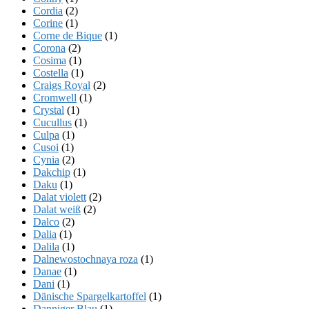
Cordia
(2)
Corine
(1)
Corne de Bique
(1)
Corona
(2)
Cosima
(1)
Costella
(1)
Craigs Royal
(2)
Cromwell
(1)
Crystal
(1)
Cucullus
(1)
Culpa
(1)
Cusoi
(1)
Cynia
(2)
Dakchip
(1)
Daku
(1)
Dalat violett
(2)
Dalat weiß
(2)
Dalco
(2)
Dalia
(1)
Dalila
(1)
Dalnewostochnaya roza
(1)
Danae
(1)
Dani
(1)
Dänische Spargelkartoffel
(1)
Danniger Blau
(1)