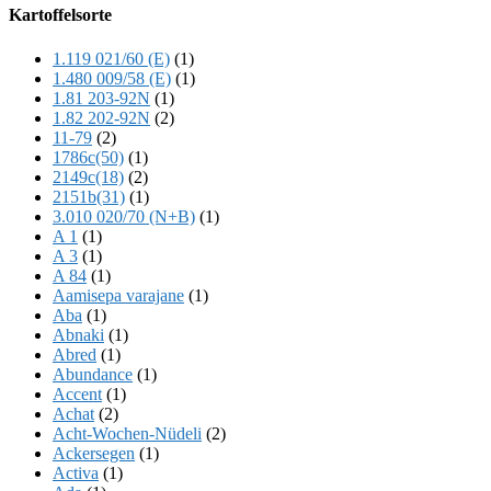
Offscreen
Kartoffelsorte
Content
1.119 021/60 (E)
(1)
1.480 009/58 (E)
(1)
1.81 203-92N
(1)
1.82 202-92N
(2)
11-79
(2)
1786c(50)
(1)
2149c(18)
(2)
2151b(31)
(1)
3.010 020/70 (N+B)
(1)
A 1
(1)
A 3
(1)
A 84
(1)
Aamisepa varajane
(1)
Aba
(1)
Abnaki
(1)
Abred
(1)
Abundance
(1)
Accent
(1)
Achat
(2)
Acht-Wochen-Nüdeli
(2)
Ackersegen
(1)
Activa
(1)