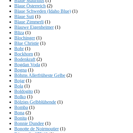
Blaue Mauritius
(1)
Blaue Österreich
(2)
Blaue Schweden (Idaho Blue)
(1)
Blaue Suti
(1)
Blaue Zimmerli
(1)
Blauwe Eigenheimer
(1)
Bliza
(1)
Blochinger
(1)
Blue Christie
(1)
Bobr
(1)
Bockhorn
(1)
Bodenkraft
(2)
Bogdan Voda
(1)
Bogna
(1)
Böhms Allerfrüheste Gelbe
(2)
Bojar
(1)
Bola
(1)
Boldogito
(1)
Bolko
(1)
Bölzigs Gelbblühende
(1)
Bomba
(1)
Bona
(2)
Bonita
(1)
Bonnie Dundee
(1)
Bonotte de Noirmoutier
(1)