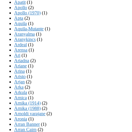
Apatit
(1)
Apollo
(2)
Apollo (1970)
(1)
Apta
(2)
Aquila
(1)
Aquila-Mutante
(1)
Aranyalma
(1)
Aranykincs
(1)
Ardeal
(1)
Arensa
(1)
Ari
(1)
Ariadna
(2)
Ariane
(1)
Arina
(1)
Aristo
(1)
Arjan
(2)
Arka
(2)
Arkula
(1)
Arnica
(1)
Arnika (1914)
(2)
Arnika (1988)
(2)
Arnoldi varajane
(2)
Aronia
(1)
Arran Banner
(1)
Arran Cairn
(2)