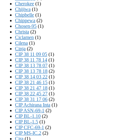
Cherokee
(1)
Chijiwa
(1)
Chipbelle
(1)
Chippewa
(2)
Chosen-95
(1)
Christa
(2)
Ciclamen
(1)
Cilena
(1)
Cinja
(2)
CIP 38 11 09 05
(1)
CIP 38 11 78 14
(1)
CIP 38 13 78 07
(1)
CIP 38 13 78 18
(2)
CIP 38 14 03 22
(1)
CIP 38 21 46 15
(1)
CIP 38 21 47 18
(1)
CIP 38 22 45 27
(1)
CIP 38 31 17 06
(2)
CIP Achirana Inta
(1)
CIP ASN-69-1
(2)
CIP BL-1.10
(2)
CIP BL-1.5
(1)
CIP CFC-69-1
(2)
CIP MS-IC.2
(2)
Cira
(1)