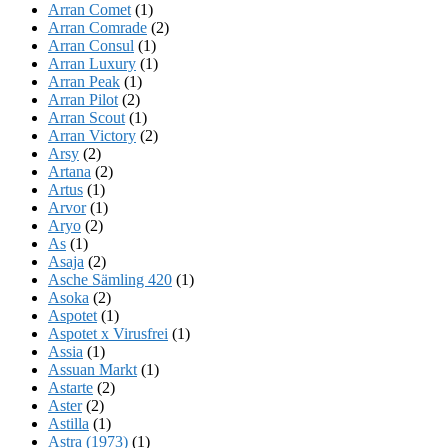
Arran Comet
(1)
Arran Comrade
(2)
Arran Consul
(1)
Arran Luxury
(1)
Arran Peak
(1)
Arran Pilot
(2)
Arran Scout
(1)
Arran Victory
(2)
Arsy
(2)
Artana
(2)
Artus
(1)
Arvor
(1)
Aryo
(2)
As
(1)
Asaja
(2)
Asche Sämling 420
(1)
Asoka
(2)
Aspotet
(1)
Aspotet x Virusfrei
(1)
Assia
(1)
Assuan Markt
(1)
Astarte
(2)
Aster
(2)
Astilla
(1)
Astra (1973)
(1)