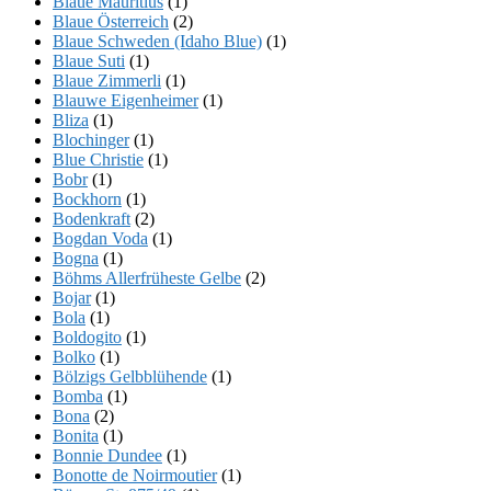
Blaue Mauritius
(1)
Blaue Österreich
(2)
Blaue Schweden (Idaho Blue)
(1)
Blaue Suti
(1)
Blaue Zimmerli
(1)
Blauwe Eigenheimer
(1)
Bliza
(1)
Blochinger
(1)
Blue Christie
(1)
Bobr
(1)
Bockhorn
(1)
Bodenkraft
(2)
Bogdan Voda
(1)
Bogna
(1)
Böhms Allerfrüheste Gelbe
(2)
Bojar
(1)
Bola
(1)
Boldogito
(1)
Bolko
(1)
Bölzigs Gelbblühende
(1)
Bomba
(1)
Bona
(2)
Bonita
(1)
Bonnie Dundee
(1)
Bonotte de Noirmoutier
(1)