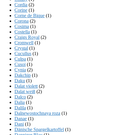
Cordia
(2)
Corine
(1)
Corne de Bique
(1)
Corona
(2)
Cosima
(1)
Costella
(1)
Craigs Royal
(2)
Cromwell
(1)
Crystal
(1)
Cucullus
(1)
Culpa
(1)
Cusoi
(1)
Cynia
(2)
Dakchip
(1)
Daku
(1)
Dalat violett
(2)
Dalat weiß
(2)
Dalco
(2)
Dalia
(1)
Dalila
(1)
Dalnewostochnaya roza
(1)
Danae
(1)
Dani
(1)
Dänische Spargelkartoffel
(1)
Danniger Blau
(1)