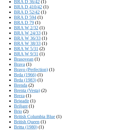
BRA D 36/42
(1)
BRA D 410/42
(1)
BRA D 52/42
(1)
BRA D 594
(1)
BRA D 79
(1)
BRA W 2/32
(1)
BRA W 24/33
(1)
BRA W 36/33
(1)
BRA W 38/33
(1)
BRA W 5/31
(2)
BRA W 9/31
(1)
Brasovean
(1)
Brava
(1)
Bravo (Perfection)
(1)
Brda (1966)
(1)
Brda (1983)
(1)
Brenda
(2)
Brenta (Vesta)
(2)
Breza
(1)
Brigadir
(1)
Briljant
(1)
Brio
(2)
British Columbia Blue
(1)
British Queen
(1)
Britta (1980)
(1)