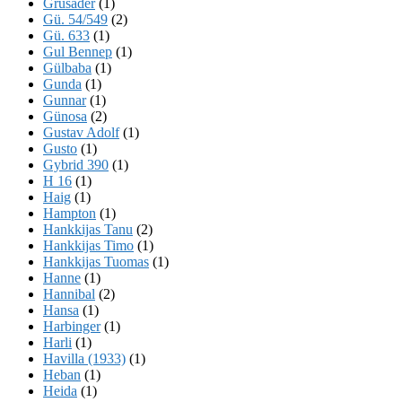
Grusader
(1)
Gü. 54/549
(2)
Gü. 633
(1)
Gul Bennep
(1)
Gülbaba
(1)
Gunda
(1)
Gunnar
(1)
Günosa
(2)
Gustav Adolf
(1)
Gusto
(1)
Gybrid 390
(1)
H 16
(1)
Haig
(1)
Hampton
(1)
Hankkijas Tanu
(2)
Hankkijas Timo
(1)
Hankkijas Tuomas
(1)
Hanne
(1)
Hannibal
(2)
Hansa
(1)
Harbinger
(1)
Harli
(1)
Havilla (1933)
(1)
Heban
(1)
Heida
(1)