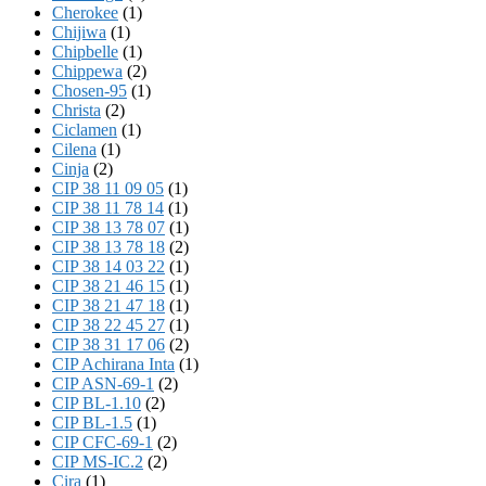
Cherokee
(1)
Chijiwa
(1)
Chipbelle
(1)
Chippewa
(2)
Chosen-95
(1)
Christa
(2)
Ciclamen
(1)
Cilena
(1)
Cinja
(2)
CIP 38 11 09 05
(1)
CIP 38 11 78 14
(1)
CIP 38 13 78 07
(1)
CIP 38 13 78 18
(2)
CIP 38 14 03 22
(1)
CIP 38 21 46 15
(1)
CIP 38 21 47 18
(1)
CIP 38 22 45 27
(1)
CIP 38 31 17 06
(2)
CIP Achirana Inta
(1)
CIP ASN-69-1
(2)
CIP BL-1.10
(2)
CIP BL-1.5
(1)
CIP CFC-69-1
(2)
CIP MS-IC.2
(2)
Cira
(1)