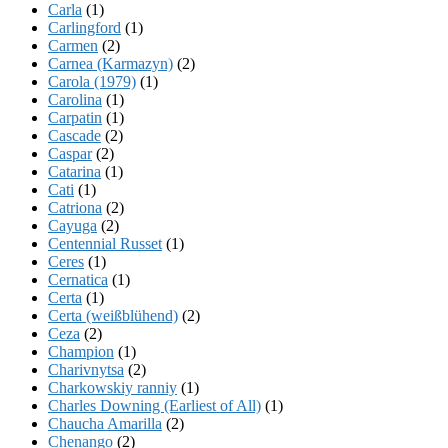
Carla
(1)
Carlingford
(1)
Carmen
(2)
Carnea (Karmazyn)
(2)
Carola (1979)
(1)
Carolina
(1)
Carpatin
(1)
Cascade
(2)
Caspar
(2)
Catarina
(1)
Cati
(1)
Catriona
(2)
Cayuga
(2)
Centennial Russet
(1)
Ceres
(1)
Cernatica
(1)
Certa
(1)
Certa (weißblühend)
(2)
Ceza
(2)
Champion
(1)
Charivnytsa
(2)
Charkowskiy ranniy
(1)
Charles Downing (Earliest of All)
(1)
Chaucha Amarilla
(2)
Chenango
(2)