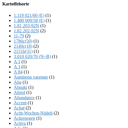
Offscreen
Kartoffelsorte
Content
1.119 021/60 (E)
(1)
1.480 009/58 (E)
(1)
1.81 203-92N
(1)
1.82 202-92N
(2)
11-79
(2)
1786c(50)
(1)
2149c(18)
(2)
2151b(31)
(1)
3.010 020/70 (N+B)
(1)
A 1
(1)
A 3
(1)
A 84
(1)
Aamisepa varajane
(1)
Aba
(1)
Abnaki
(1)
Abred
(1)
Abundance
(1)
Accent
(1)
Achat
(2)
Acht-Wochen-Nüdeli
(2)
Ackersegen
(1)
Activa
(1)