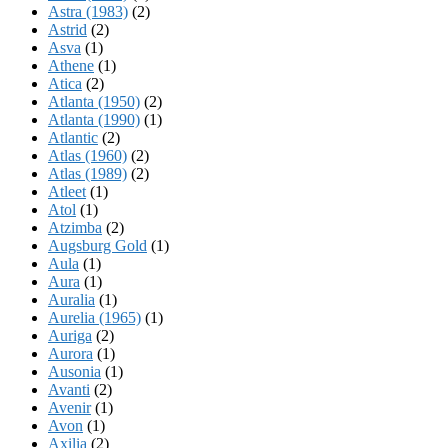
Astra (1983)
(2)
Astrid
(2)
Asva
(1)
Athene
(1)
Atica
(2)
Atlanta (1950)
(2)
Atlanta (1990)
(1)
Atlantic
(2)
Atlas (1960)
(2)
Atlas (1989)
(2)
Atleet
(1)
Atol
(1)
Atzimba
(2)
Augsburg Gold
(1)
Aula
(1)
Aura
(1)
Auralia
(1)
Aurelia (1965)
(1)
Auriga
(2)
Aurora
(1)
Ausonia
(1)
Avanti
(2)
Avenir
(1)
Avon
(1)
Axilia
(2)