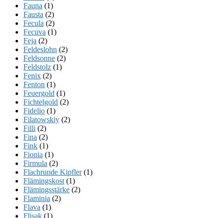
Fauna
(1)
Fausta
(2)
Fecula
(2)
Fecuva
(1)
Feja
(2)
Feldeslohn
(2)
Feldsonne
(2)
Feldstolz
(1)
Fenix
(2)
Fenton
(1)
Feuergold
(1)
Fichtelgold
(2)
Fidelio
(1)
Filatowskiy
(2)
Filli
(2)
Fina
(2)
Fink
(1)
Fionia
(1)
Firmula
(2)
Flachrunde Kipfler
(1)
Flämingskost
(1)
Flämingsstärke
(2)
Flaminia
(2)
Flava
(1)
Flisak
(1)