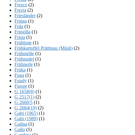
Fresco
(2)
Frezja
(2)
Friesländer
(2)
Frigga
(1)
Frila
(1)
Fringilla
(1)
Frisia
(1)
Frühbote
(1)
Frühkartoffel Prättigau (Müsli)
(2)
Frühmölle
(1)
Frühnudel
(1)
Frühperle
(1)
Früka
(1)
Fuga
(1)
Fundy
(1)
Furore
(1)
G 1658(8)
(1)
G 2517(1)
(2)
G 2660/5
(1)
G 2684(19)
(2)
Gabi (1965)
(1)
Gabi (1989)
(1)
Galina
(1)
Gallo
(1)
Gambria
(1)