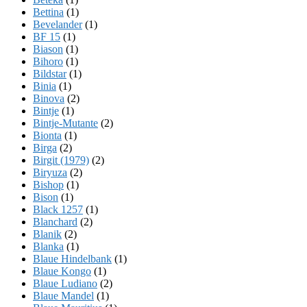
Bettina
(1)
Bevelander
(1)
BF 15
(1)
Biason
(1)
Bihoro
(1)
Bildstar
(1)
Binia
(1)
Binova
(2)
Bintje
(1)
Bintje-Mutante
(2)
Bionta
(1)
Birga
(2)
Birgit (1979)
(2)
Biryuza
(2)
Bishop
(1)
Bison
(1)
Black 1257
(1)
Blanchard
(2)
Blanik
(2)
Blanka
(1)
Blaue Hindelbank
(1)
Blaue Kongo
(1)
Blaue Ludiano
(2)
Blaue Mandel
(1)