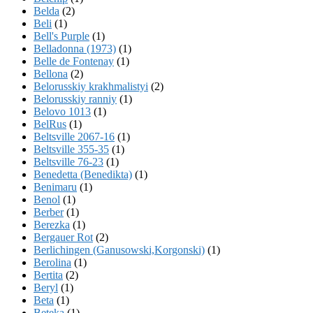
Belda
(2)
Beli
(1)
Bell's Purple
(1)
Belladonna (1973)
(1)
Belle de Fontenay
(1)
Bellona
(2)
Belorusskiy krakhmalistyi
(2)
Belorusskiy ranniy
(1)
Belovo 1013
(1)
BelRus
(1)
Beltsville 2067-16
(1)
Beltsville 355-35
(1)
Beltsville 76-23
(1)
Benedetta (Benedikta)
(1)
Benimaru
(1)
Benol
(1)
Berber
(1)
Berezka
(1)
Bergauer Rot
(2)
Berlichingen (Ganusowski,Korgonski)
(1)
Berolina
(1)
Bertita
(2)
Beryl
(1)
Beta
(1)
Beteka
(1)