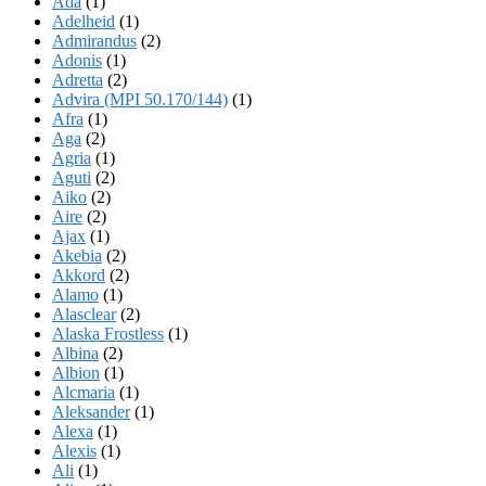
Ada
(1)
Adelheid
(1)
Admirandus
(2)
Adonis
(1)
Adretta
(2)
Advira (MPI 50.170/144)
(1)
Afra
(1)
Aga
(2)
Agria
(1)
Aguti
(2)
Aiko
(2)
Aire
(2)
Ajax
(1)
Akebia
(2)
Akkord
(2)
Alamo
(1)
Alasclear
(2)
Alaska Frostless
(1)
Albina
(2)
Albion
(1)
Alcmaria
(1)
Aleksander
(1)
Alexa
(1)
Alexis
(1)
Ali
(1)