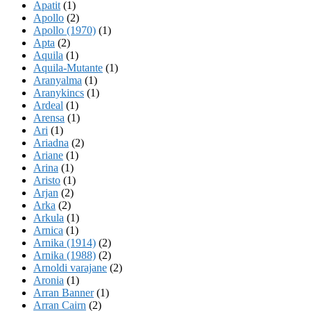
Apatit
(1)
Apollo
(2)
Apollo (1970)
(1)
Apta
(2)
Aquila
(1)
Aquila-Mutante
(1)
Aranyalma
(1)
Aranykincs
(1)
Ardeal
(1)
Arensa
(1)
Ari
(1)
Ariadna
(2)
Ariane
(1)
Arina
(1)
Aristo
(1)
Arjan
(2)
Arka
(2)
Arkula
(1)
Arnica
(1)
Arnika (1914)
(2)
Arnika (1988)
(2)
Arnoldi varajane
(2)
Aronia
(1)
Arran Banner
(1)
Arran Cairn
(2)