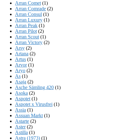
Arran Comet
(1)
Arran Comrade
(2)
Arran Consul
(1)
Arran Luxury
(1)
Arran Peak
(1)
Arran Pilot
(2)
Arran Scout
(1)
Arran Victory
(2)
Arsy
(2)
Artana
(2)
Artus
(1)
Arvor
(1)
Aryo
(2)
As
(1)
Asaja
(2)
Asche Sämling 420
(1)
Asoka
(2)
Aspotet
(1)
Aspotet x Virusfrei
(1)
Assia
(1)
Assuan Markt
(1)
Astarte
(2)
Aster
(2)
Astilla
(1)
Astra (1973)
(1)