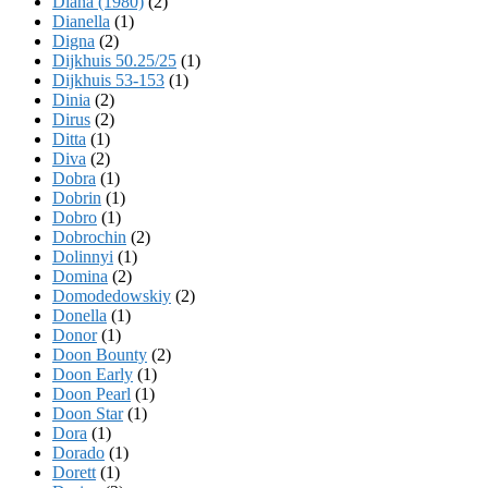
Diana (1980)
(2)
Dianella
(1)
Digna
(2)
Dijkhuis 50.25/25
(1)
Dijkhuis 53-153
(1)
Dinia
(2)
Dirus
(2)
Ditta
(1)
Diva
(2)
Dobra
(1)
Dobrin
(1)
Dobro
(1)
Dobrochin
(2)
Dolinnyi
(1)
Domina
(2)
Domodedowskiy
(2)
Donella
(1)
Donor
(1)
Doon Bounty
(2)
Doon Early
(1)
Doon Pearl
(1)
Doon Star
(1)
Dora
(1)
Dorado
(1)
Dorett
(1)