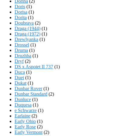
Dorina
(2)
Doris
(1)
Dorisa
(1)
Dorita
(1)
Doubrava
(2)
Draga (1944)
(1)
Draga (1972)
(1)
Drewlyanka
(1)
Drossel
(1)
Druma
(1)
Druzhba
(1)
Dryf
(2)
DS x Aspotet II 737
(1)
Duca
(1)
Duet
(1)
Dukat
(1)
Dunbar Rover
(1)
Dunbar Standard
(2)
Dunluce
(1)
Duquesa
(1)
e Schwarze
(1)
Earlaine
(2)
Early Ohio
(1)
Early Rose
(2)
Early Vermont
(2)