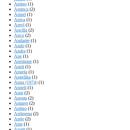
Amigo
(1)
Aminca
(2)
Amsel
(1)
Amva
(1)
Amyl
(1)
Ancilla
(2)
Anco
(2)
Andante
(1)
Ando
(1)
Andra
(1)
Ane
(1)
Anemone
(1)
Anett
(1)
Angela
(1)
Angelika
(1)
Anna (1974)
(1)
Anneli
(1)
Anni
(2)
Anosta
(2)
Antares
(2)
Antigo
(1)
Antinema
(2)
Antje
(2)
Ants
(1)
Apatit
(1)