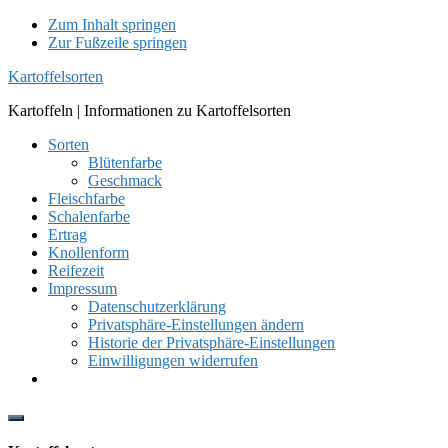
Zum Inhalt springen
Zur Fußzeile springen
Kartoffelsorten
Kartoffeln | Informationen zu Kartoffelsorten
Sorten
Blütenfarbe
Geschmack
Fleischfarbe
Schalenfarbe
Ertrag
Knollenform
Reifezeit
Impressum
Datenschutzerklärung
Privatsphäre-Einstellungen ändern
Historie der Privatsphäre-Einstellungen
Einwilligungen widerrufen
Show
Offscreen