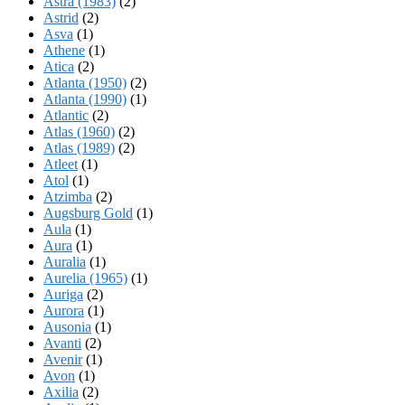
Astra (1983)
(2)
Astrid
(2)
Asva
(1)
Athene
(1)
Atica
(2)
Atlanta (1950)
(2)
Atlanta (1990)
(1)
Atlantic
(2)
Atlas (1960)
(2)
Atlas (1989)
(2)
Atleet
(1)
Atol
(1)
Atzimba
(2)
Augsburg Gold
(1)
Aula
(1)
Aura
(1)
Auralia
(1)
Aurelia (1965)
(1)
Auriga
(2)
Aurora
(1)
Ausonia
(1)
Avanti
(2)
Avenir
(1)
Avon
(1)
Axilia
(2)