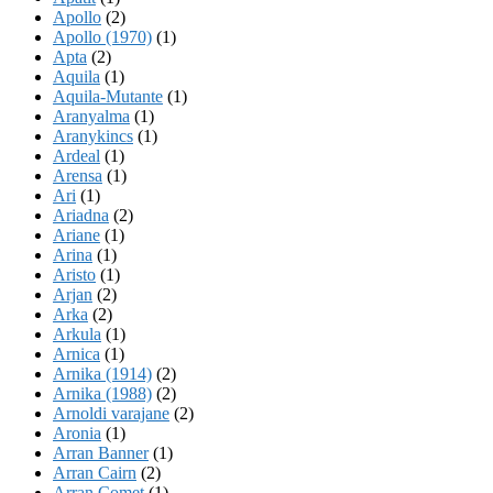
Apollo
(2)
Apollo (1970)
(1)
Apta
(2)
Aquila
(1)
Aquila-Mutante
(1)
Aranyalma
(1)
Aranykincs
(1)
Ardeal
(1)
Arensa
(1)
Ari
(1)
Ariadna
(2)
Ariane
(1)
Arina
(1)
Aristo
(1)
Arjan
(2)
Arka
(2)
Arkula
(1)
Arnica
(1)
Arnika (1914)
(2)
Arnika (1988)
(2)
Arnoldi varajane
(2)
Aronia
(1)
Arran Banner
(1)
Arran Cairn
(2)
Arran Comet
(1)