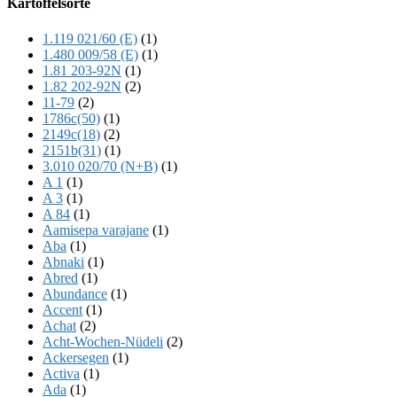
Kartoffelsorte
Content
1.119 021/60 (E)
(1)
1.480 009/58 (E)
(1)
1.81 203-92N
(1)
1.82 202-92N
(2)
11-79
(2)
1786c(50)
(1)
2149c(18)
(2)
2151b(31)
(1)
3.010 020/70 (N+B)
(1)
A 1
(1)
A 3
(1)
A 84
(1)
Aamisepa varajane
(1)
Aba
(1)
Abnaki
(1)
Abred
(1)
Abundance
(1)
Accent
(1)
Achat
(2)
Acht-Wochen-Nüdeli
(2)
Ackersegen
(1)
Activa
(1)
Ada
(1)