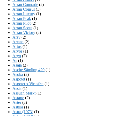
Arran Comrade
(2)
Arran Consul
(1)
Arran Luxury
(1)
Arran Peak
(1)
Arran Pilot
(2)
Arran Scout
(1)
Arran Victory
(2)
Arsy
(2)
Artana
(2)
Artus
(1)
Arvor
(1)
Aryo
(2)
As
(1)
Asaja
(2)
Asche Sämling 420
(1)
Asoka
(2)
Aspotet
(1)
Aspotet x Virusfrei
(1)
Assia
(1)
Assuan Markt
(1)
Astarte
(2)
Aster
(2)
Astilla
(1)
Astra (1973)
(1)