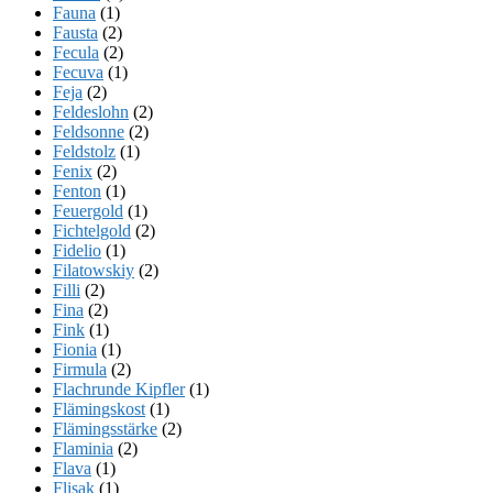
Fauna
(1)
Fausta
(2)
Fecula
(2)
Fecuva
(1)
Feja
(2)
Feldeslohn
(2)
Feldsonne
(2)
Feldstolz
(1)
Fenix
(2)
Fenton
(1)
Feuergold
(1)
Fichtelgold
(2)
Fidelio
(1)
Filatowskiy
(2)
Filli
(2)
Fina
(2)
Fink
(1)
Fionia
(1)
Firmula
(2)
Flachrunde Kipfler
(1)
Flämingskost
(1)
Flämingsstärke
(2)
Flaminia
(2)
Flava
(1)
Flisak
(1)