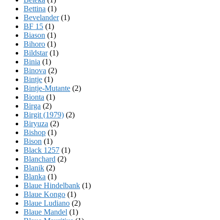
Bettina
(1)
Bevelander
(1)
BF 15
(1)
Biason
(1)
Bihoro
(1)
Bildstar
(1)
Binia
(1)
Binova
(2)
Bintje
(1)
Bintje-Mutante
(2)
Bionta
(1)
Birga
(2)
Birgit (1979)
(2)
Biryuza
(2)
Bishop
(1)
Bison
(1)
Black 1257
(1)
Blanchard
(2)
Blanik
(2)
Blanka
(1)
Blaue Hindelbank
(1)
Blaue Kongo
(1)
Blaue Ludiano
(2)
Blaue Mandel
(1)