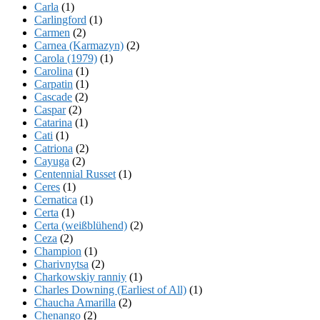
Carla
(1)
Carlingford
(1)
Carmen
(2)
Carnea (Karmazyn)
(2)
Carola (1979)
(1)
Carolina
(1)
Carpatin
(1)
Cascade
(2)
Caspar
(2)
Catarina
(1)
Cati
(1)
Catriona
(2)
Cayuga
(2)
Centennial Russet
(1)
Ceres
(1)
Cernatica
(1)
Certa
(1)
Certa (weißblühend)
(2)
Ceza
(2)
Champion
(1)
Charivnytsa
(2)
Charkowskiy ranniy
(1)
Charles Downing (Earliest of All)
(1)
Chaucha Amarilla
(2)
Chenango
(2)