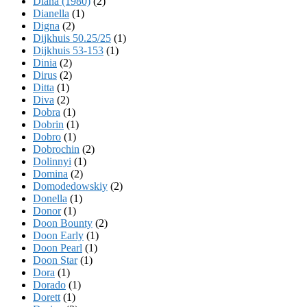
Diana (1980)
(2)
Dianella
(1)
Digna
(2)
Dijkhuis 50.25/25
(1)
Dijkhuis 53-153
(1)
Dinia
(2)
Dirus
(2)
Ditta
(1)
Diva
(2)
Dobra
(1)
Dobrin
(1)
Dobro
(1)
Dobrochin
(2)
Dolinnyi
(1)
Domina
(2)
Domodedowskiy
(2)
Donella
(1)
Donor
(1)
Doon Bounty
(2)
Doon Early
(1)
Doon Pearl
(1)
Doon Star
(1)
Dora
(1)
Dorado
(1)
Dorett
(1)