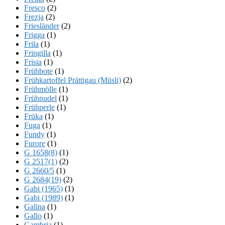
Fresco
(2)
Frezja
(2)
Friesländer
(2)
Frigga
(1)
Frila
(1)
Fringilla
(1)
Frisia
(1)
Frühbote
(1)
Frühkartoffel Prättigau (Müsli)
(2)
Frühmölle
(1)
Frühnudel
(1)
Frühperle
(1)
Früka
(1)
Fuga
(1)
Fundy
(1)
Furore
(1)
G 1658(8)
(1)
G 2517(1)
(2)
G 2660/5
(1)
G 2684(19)
(2)
Gabi (1965)
(1)
Gabi (1989)
(1)
Galina
(1)
Gallo
(1)
Gambria
(1)