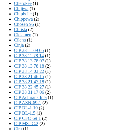
Cherokee
(1)
Chijiwa
(1)
Chipbelle
(1)
Chippewa
(2)
Chosen-95
(1)
Christa
(2)
Ciclamen
(1)
Cilena
(1)
Cinja
(2)
CIP 38 11 09 05
(1)
CIP 38 11 78 14
(1)
CIP 38 13 78 07
(1)
CIP 38 13 78 18
(2)
CIP 38 14 03 22
(1)
CIP 38 21 46 15
(1)
CIP 38 21 47 18
(1)
CIP 38 22 45 27
(1)
CIP 38 31 17 06
(2)
CIP Achirana Inta
(1)
CIP ASN-69-1
(2)
CIP BL-1.10
(2)
CIP BL-1.5
(1)
CIP CFC-69-1
(2)
CIP MS-IC.2
(2)
Cira
(1)