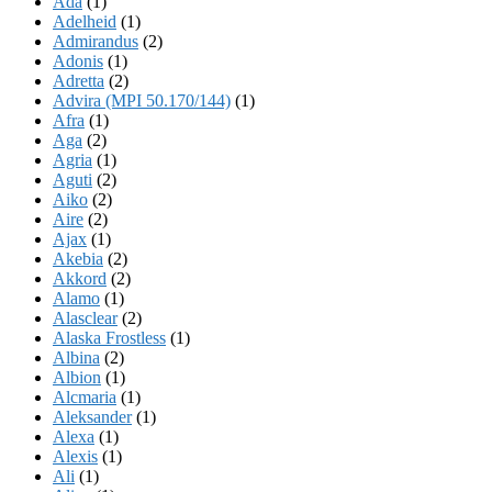
Ada
(1)
Adelheid
(1)
Admirandus
(2)
Adonis
(1)
Adretta
(2)
Advira (MPI 50.170/144)
(1)
Afra
(1)
Aga
(2)
Agria
(1)
Aguti
(2)
Aiko
(2)
Aire
(2)
Ajax
(1)
Akebia
(2)
Akkord
(2)
Alamo
(1)
Alasclear
(2)
Alaska Frostless
(1)
Albina
(2)
Albion
(1)
Alcmaria
(1)
Aleksander
(1)
Alexa
(1)
Alexis
(1)
Ali
(1)