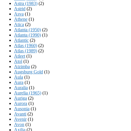
Astra (1983)
(2)
Astrid
(2)
Asva
(1)
Athene
(1)
Atica
(2)
Atlanta (1950)
(2)
Atlanta (1990)
(1)
Atlantic
(2)
Atlas (1960)
(2)
Atlas (1989)
(2)
Atleet
(1)
Atol
(1)
Atzimba
(2)
Augsburg Gold
(1)
Aula
(1)
Aura
(1)
Auralia
(1)
Aurelia (1965)
(1)
Auriga
(2)
Aurora
(1)
Ausonia
(1)
Avanti
(2)
Avenir
(1)
Avon
(1)
Axilia
(2)