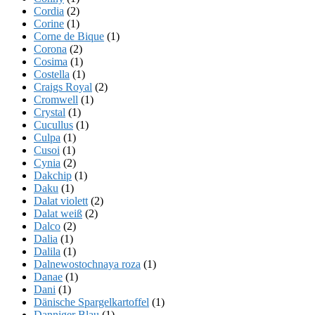
Cordia
(2)
Corine
(1)
Corne de Bique
(1)
Corona
(2)
Cosima
(1)
Costella
(1)
Craigs Royal
(2)
Cromwell
(1)
Crystal
(1)
Cucullus
(1)
Culpa
(1)
Cusoi
(1)
Cynia
(2)
Dakchip
(1)
Daku
(1)
Dalat violett
(2)
Dalat weiß
(2)
Dalco
(2)
Dalia
(1)
Dalila
(1)
Dalnewostochnaya roza
(1)
Danae
(1)
Dani
(1)
Dänische Spargelkartoffel
(1)
Danniger Blau
(1)