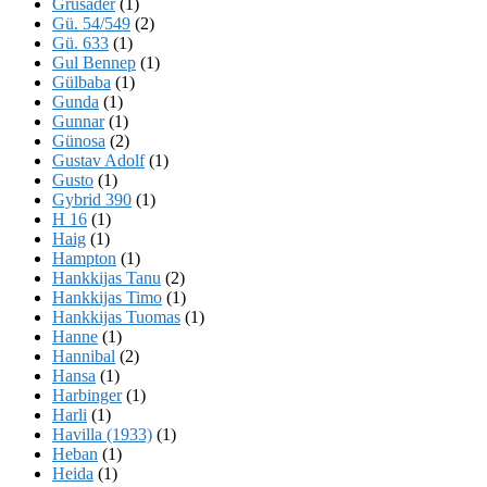
Grusader
(1)
Gü. 54/549
(2)
Gü. 633
(1)
Gul Bennep
(1)
Gülbaba
(1)
Gunda
(1)
Gunnar
(1)
Günosa
(2)
Gustav Adolf
(1)
Gusto
(1)
Gybrid 390
(1)
H 16
(1)
Haig
(1)
Hampton
(1)
Hankkijas Tanu
(2)
Hankkijas Timo
(1)
Hankkijas Tuomas
(1)
Hanne
(1)
Hannibal
(2)
Hansa
(1)
Harbinger
(1)
Harli
(1)
Havilla (1933)
(1)
Heban
(1)
Heida
(1)