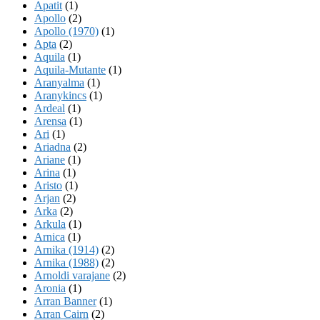
Apatit
(1)
Apollo
(2)
Apollo (1970)
(1)
Apta
(2)
Aquila
(1)
Aquila-Mutante
(1)
Aranyalma
(1)
Aranykincs
(1)
Ardeal
(1)
Arensa
(1)
Ari
(1)
Ariadna
(2)
Ariane
(1)
Arina
(1)
Aristo
(1)
Arjan
(2)
Arka
(2)
Arkula
(1)
Arnica
(1)
Arnika (1914)
(2)
Arnika (1988)
(2)
Arnoldi varajane
(2)
Aronia
(1)
Arran Banner
(1)
Arran Cairn
(2)