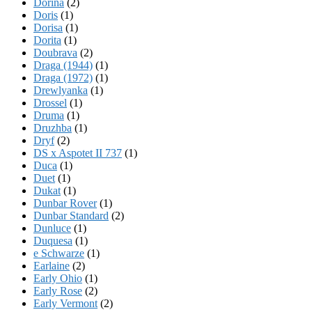
Dorina
(2)
Doris
(1)
Dorisa
(1)
Dorita
(1)
Doubrava
(2)
Draga (1944)
(1)
Draga (1972)
(1)
Drewlyanka
(1)
Drossel
(1)
Druma
(1)
Druzhba
(1)
Dryf
(2)
DS x Aspotet II 737
(1)
Duca
(1)
Duet
(1)
Dukat
(1)
Dunbar Rover
(1)
Dunbar Standard
(2)
Dunluce
(1)
Duquesa
(1)
e Schwarze
(1)
Earlaine
(2)
Early Ohio
(1)
Early Rose
(2)
Early Vermont
(2)