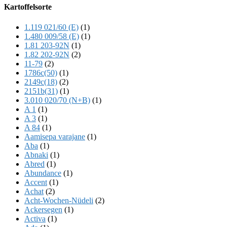
Offscreen
Kartoffelsorte
Content
1.119 021/60 (E)
(1)
1.480 009/58 (E)
(1)
1.81 203-92N
(1)
1.82 202-92N
(2)
11-79
(2)
1786c(50)
(1)
2149c(18)
(2)
2151b(31)
(1)
3.010 020/70 (N+B)
(1)
A 1
(1)
A 3
(1)
A 84
(1)
Aamisepa varajane
(1)
Aba
(1)
Abnaki
(1)
Abred
(1)
Abundance
(1)
Accent
(1)
Achat
(2)
Acht-Wochen-Nüdeli
(2)
Ackersegen
(1)
Activa
(1)