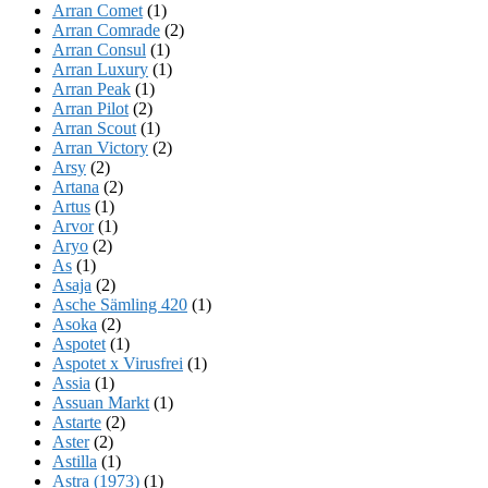
Arran Comet
(1)
Arran Comrade
(2)
Arran Consul
(1)
Arran Luxury
(1)
Arran Peak
(1)
Arran Pilot
(2)
Arran Scout
(1)
Arran Victory
(2)
Arsy
(2)
Artana
(2)
Artus
(1)
Arvor
(1)
Aryo
(2)
As
(1)
Asaja
(2)
Asche Sämling 420
(1)
Asoka
(2)
Aspotet
(1)
Aspotet x Virusfrei
(1)
Assia
(1)
Assuan Markt
(1)
Astarte
(2)
Aster
(2)
Astilla
(1)
Astra (1973)
(1)