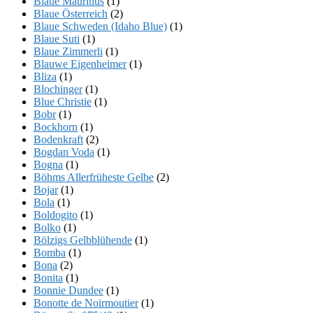
Blaue Mauritius
(1)
Blaue Österreich
(2)
Blaue Schweden (Idaho Blue)
(1)
Blaue Suti
(1)
Blaue Zimmerli
(1)
Blauwe Eigenheimer
(1)
Bliza
(1)
Blochinger
(1)
Blue Christie
(1)
Bobr
(1)
Bockhorn
(1)
Bodenkraft
(2)
Bogdan Voda
(1)
Bogna
(1)
Böhms Allerfrüheste Gelbe
(2)
Bojar
(1)
Bola
(1)
Boldogito
(1)
Bolko
(1)
Bölzigs Gelbblühende
(1)
Bomba
(1)
Bona
(2)
Bonita
(1)
Bonnie Dundee
(1)
Bonotte de Noirmoutier
(1)