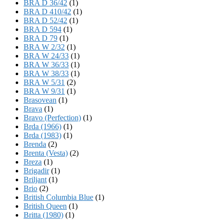
BRA D 36/42
(1)
BRA D 410/42
(1)
BRA D 52/42
(1)
BRA D 594
(1)
BRA D 79
(1)
BRA W 2/32
(1)
BRA W 24/33
(1)
BRA W 36/33
(1)
BRA W 38/33
(1)
BRA W 5/31
(2)
BRA W 9/31
(1)
Brasovean
(1)
Brava
(1)
Bravo (Perfection)
(1)
Brda (1966)
(1)
Brda (1983)
(1)
Brenda
(2)
Brenta (Vesta)
(2)
Breza
(1)
Brigadir
(1)
Briljant
(1)
Brio
(2)
British Columbia Blue
(1)
British Queen
(1)
Britta (1980)
(1)