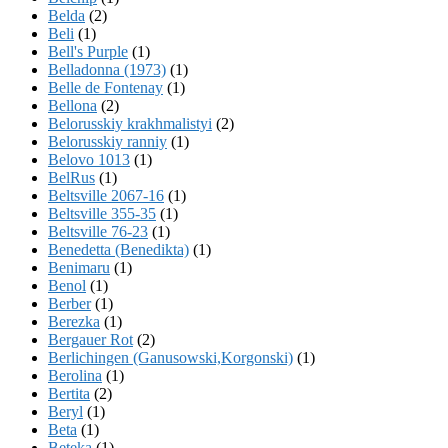
Belda
(2)
Beli
(1)
Bell's Purple
(1)
Belladonna (1973)
(1)
Belle de Fontenay
(1)
Bellona
(2)
Belorusskiy krakhmalistyi
(2)
Belorusskiy ranniy
(1)
Belovo 1013
(1)
BelRus
(1)
Beltsville 2067-16
(1)
Beltsville 355-35
(1)
Beltsville 76-23
(1)
Benedetta (Benedikta)
(1)
Benimaru
(1)
Benol
(1)
Berber
(1)
Berezka
(1)
Bergauer Rot
(2)
Berlichingen (Ganusowski,Korgonski)
(1)
Berolina
(1)
Bertita
(2)
Beryl
(1)
Beta
(1)
Beteka
(1)