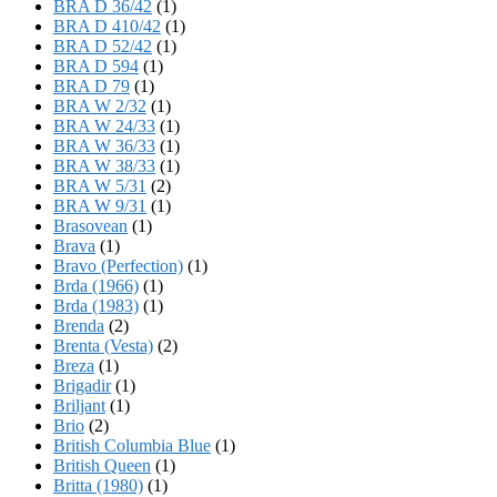
BRA D 36/42
(1)
BRA D 410/42
(1)
BRA D 52/42
(1)
BRA D 594
(1)
BRA D 79
(1)
BRA W 2/32
(1)
BRA W 24/33
(1)
BRA W 36/33
(1)
BRA W 38/33
(1)
BRA W 5/31
(2)
BRA W 9/31
(1)
Brasovean
(1)
Brava
(1)
Bravo (Perfection)
(1)
Brda (1966)
(1)
Brda (1983)
(1)
Brenda
(2)
Brenta (Vesta)
(2)
Breza
(1)
Brigadir
(1)
Briljant
(1)
Brio
(2)
British Columbia Blue
(1)
British Queen
(1)
Britta (1980)
(1)