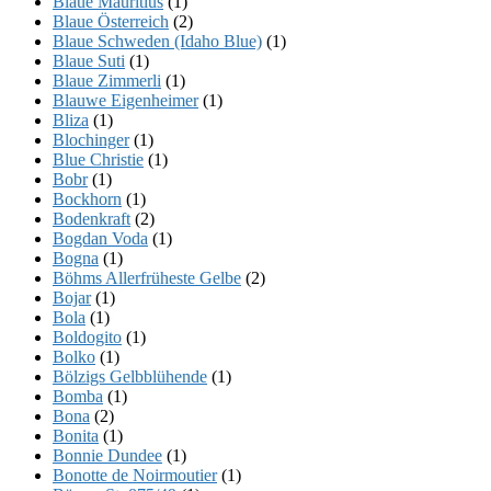
Blaue Mauritius
(1)
Blaue Österreich
(2)
Blaue Schweden (Idaho Blue)
(1)
Blaue Suti
(1)
Blaue Zimmerli
(1)
Blauwe Eigenheimer
(1)
Bliza
(1)
Blochinger
(1)
Blue Christie
(1)
Bobr
(1)
Bockhorn
(1)
Bodenkraft
(2)
Bogdan Voda
(1)
Bogna
(1)
Böhms Allerfrüheste Gelbe
(2)
Bojar
(1)
Bola
(1)
Boldogito
(1)
Bolko
(1)
Bölzigs Gelbblühende
(1)
Bomba
(1)
Bona
(2)
Bonita
(1)
Bonnie Dundee
(1)
Bonotte de Noirmoutier
(1)