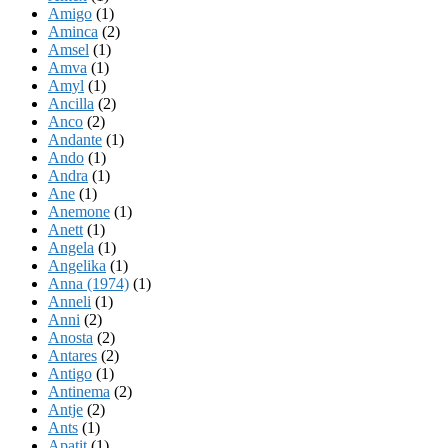
Amigo
(1)
Aminca
(2)
Amsel
(1)
Amva
(1)
Amyl
(1)
Ancilla
(2)
Anco
(2)
Andante
(1)
Ando
(1)
Andra
(1)
Ane
(1)
Anemone
(1)
Anett
(1)
Angela
(1)
Angelika
(1)
Anna (1974)
(1)
Anneli
(1)
Anni
(2)
Anosta
(2)
Antares
(2)
Antigo
(1)
Antinema
(2)
Antje
(2)
Ants
(1)
Apatit
(1)