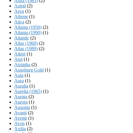
Astra (1983)
(2)
Astrid
(2)
Asva
(1)
Athene
(1)
Atica
(2)
Atlanta (1950)
(2)
Atlanta (1990)
(1)
Atlantic
(2)
Atlas (1960)
(2)
Atlas (1989)
(2)
Atleet
(1)
Atol
(1)
Atzimba
(2)
Augsburg Gold
(1)
Aula
(1)
Aura
(1)
Auralia
(1)
Aurelia (1965)
(1)
Auriga
(2)
Aurora
(1)
Ausonia
(1)
Avanti
(2)
Avenir
(1)
Avon
(1)
Axilia
(2)