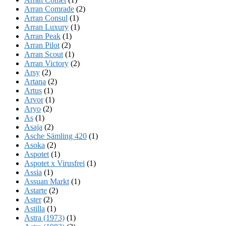
Arran Comrade
(2)
Arran Consul
(1)
Arran Luxury
(1)
Arran Peak
(1)
Arran Pilot
(2)
Arran Scout
(1)
Arran Victory
(2)
Arsy
(2)
Artana
(2)
Artus
(1)
Arvor
(1)
Aryo
(2)
As
(1)
Asaja
(2)
Asche Sämling 420
(1)
Asoka
(2)
Aspotet
(1)
Aspotet x Virusfrei
(1)
Assia
(1)
Assuan Markt
(1)
Astarte
(2)
Aster
(2)
Astilla
(1)
Astra (1973)
(1)