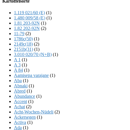
Kartoffelsorte
Content
1.119 021/60 (E)
(1)
1.480 009/58 (E)
(1)
1.81 203-92N
(1)
1.82 202-92N
(2)
11-79
(2)
1786c(50)
(1)
2149c(18)
(2)
2151b(31)
(1)
3.010 020/70 (N+B)
(1)
A 1
(1)
A 3
(1)
A 84
(1)
Aamisepa varajane
(1)
Aba
(1)
Abnaki
(1)
Abred
(1)
Abundance
(1)
Accent
(1)
Achat
(2)
Acht-Wochen-Nüdeli
(2)
Ackersegen
(1)
Activa
(1)
Ada
(1)