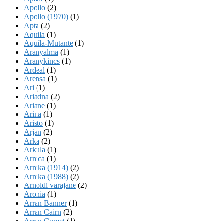
Apollo
(2)
Apollo (1970)
(1)
Apta
(2)
Aquila
(1)
Aquila-Mutante
(1)
Aranyalma
(1)
Aranykincs
(1)
Ardeal
(1)
Arensa
(1)
Ari
(1)
Ariadna
(2)
Ariane
(1)
Arina
(1)
Aristo
(1)
Arjan
(2)
Arka
(2)
Arkula
(1)
Arnica
(1)
Arnika (1914)
(2)
Arnika (1988)
(2)
Arnoldi varajane
(2)
Aronia
(1)
Arran Banner
(1)
Arran Cairn
(2)
Arran Comet
(1)