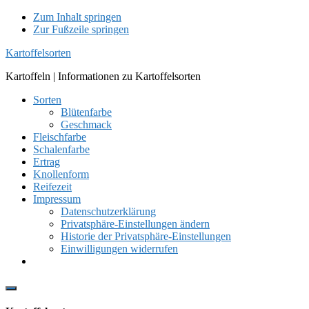
Zum Inhalt springen
Zur Fußzeile springen
Kartoffelsorten
Kartoffeln | Informationen zu Kartoffelsorten
Sorten
Blütenfarbe
Geschmack
Fleischfarbe
Schalenfarbe
Ertrag
Knollenform
Reifezeit
Impressum
Datenschutzerklärung
Privatsphäre-Einstellungen ändern
Historie der Privatsphäre-Einstellungen
Einwilligungen widerrufen
Show
Offscreen