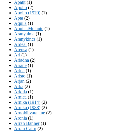
Apatit
(1)
Apollo
(2)
Apollo (1970)
(1)
Apta
(2)
Aquila
(1)
Aquila-Mutante
(1)
Aranyalma
(1)
Aranykincs
(1)
Ardeal
(1)
Arensa
(1)
Ari
(1)
Ariadna
(2)
Ariane
(1)
Arina
(1)
Aristo
(1)
Arjan
(2)
Arka
(2)
Arkula
(1)
Arnica
(1)
Arnika (1914)
(2)
Arnika (1988)
(2)
Arnoldi varajane
(2)
Aronia
(1)
Arran Banner
(1)
Arran Cairn
(2)