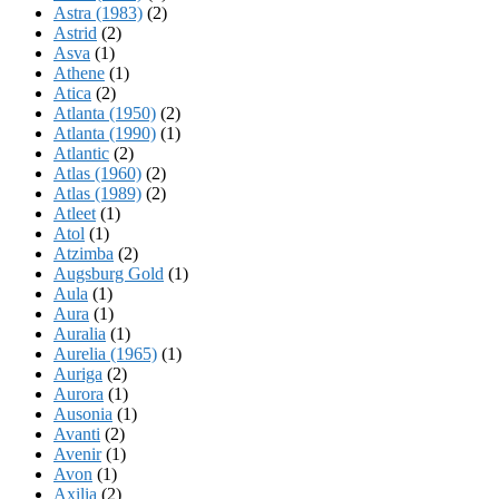
Astra (1983)
(2)
Astrid
(2)
Asva
(1)
Athene
(1)
Atica
(2)
Atlanta (1950)
(2)
Atlanta (1990)
(1)
Atlantic
(2)
Atlas (1960)
(2)
Atlas (1989)
(2)
Atleet
(1)
Atol
(1)
Atzimba
(2)
Augsburg Gold
(1)
Aula
(1)
Aura
(1)
Auralia
(1)
Aurelia (1965)
(1)
Auriga
(2)
Aurora
(1)
Ausonia
(1)
Avanti
(2)
Avenir
(1)
Avon
(1)
Axilia
(2)