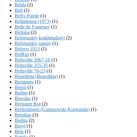
Belda
(2)
Beli
(1)
Bell's Purple
(1)
Belladonna (1973)
(1)
Belle de Fontenay
(1)
Bellona
(2)
Belorusskiy krakhmalistyi
(2)
Belorusskiy ranniy
(1)
Belovo 1013
(1)
BelRus
(1)
Beltsville 2067-16
(1)
Beltsville 355-35
(1)
Beltsville 76-23
(1)
Benedetta (Benedikta)
(1)
Benimaru
(1)
Benol
(1)
Berber
(1)
Berezka
(1)
Bergauer Rot
(2)
Berlichingen (Ganusowski,Korgonski)
(1)
Berolina
(1)
Bertita
(2)
Beryl
(1)
Beta
(1)
Beteka
(1)