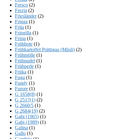
Fresco
(2)
Frezja
(2)
Friesländer
(2)
Frigga
(1)
Frila
(1)
Fringilla
(1)
Frisia
(1)
Frühbote
(1)
Frühkartoffel Prättigau (Müsli)
(2)
Frühmölle
(1)
Frühnudel
(1)
Frühperle
(1)
Früka
(1)
Fuga
(1)
Fundy
(1)
Furore
(1)
G 1658(8)
(1)
G 2517(1)
(2)
G 2660/5
(1)
G 2684(19)
(2)
Gabi (1965)
(1)
Gabi (1989)
(1)
Galina
(1)
Gallo
(1)
Gambria
(1)