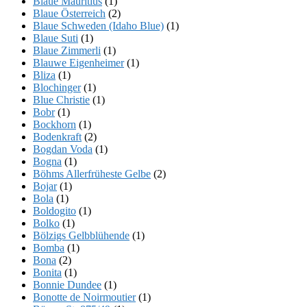
Blaue Mauritius
(1)
Blaue Österreich
(2)
Blaue Schweden (Idaho Blue)
(1)
Blaue Suti
(1)
Blaue Zimmerli
(1)
Blauwe Eigenheimer
(1)
Bliza
(1)
Blochinger
(1)
Blue Christie
(1)
Bobr
(1)
Bockhorn
(1)
Bodenkraft
(2)
Bogdan Voda
(1)
Bogna
(1)
Böhms Allerfrüheste Gelbe
(2)
Bojar
(1)
Bola
(1)
Boldogito
(1)
Bolko
(1)
Bölzigs Gelbblühende
(1)
Bomba
(1)
Bona
(2)
Bonita
(1)
Bonnie Dundee
(1)
Bonotte de Noirmoutier
(1)