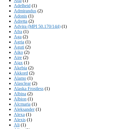
Ada
(1)
Adelheid
(1)
Admirandus
(2)
Adonis
(1)
Adretta
(2)
Advira (MPI 50.170/144)
(1)
Afra
(1)
Aga
(2)
Agria
(1)
Aguti
(2)
Aiko
(2)
Aire
(2)
Ajax
(1)
Akebia
(2)
Akkord
(2)
Alamo
(1)
Alasclear
(2)
Alaska Frostless
(1)
Albina
(2)
Albion
(1)
Alcmaria
(1)
Aleksander
(1)
Alexa
(1)
Alexis
(1)
Ali
(1)