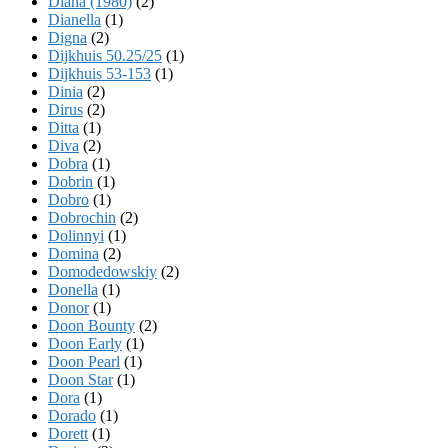
Diana (1980)
(2)
Dianella
(1)
Digna
(2)
Dijkhuis 50.25/25
(1)
Dijkhuis 53-153
(1)
Dinia
(2)
Dirus
(2)
Ditta
(1)
Diva
(2)
Dobra
(1)
Dobrin
(1)
Dobro
(1)
Dobrochin
(2)
Dolinnyi
(1)
Domina
(2)
Domodedowskiy
(2)
Donella
(1)
Donor
(1)
Doon Bounty
(2)
Doon Early
(1)
Doon Pearl
(1)
Doon Star
(1)
Dora
(1)
Dorado
(1)
Dorett
(1)