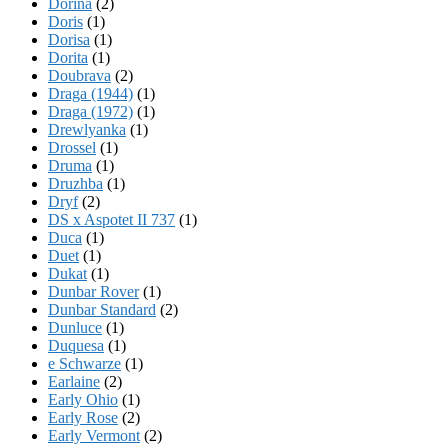
Dorina
(2)
Doris
(1)
Dorisa
(1)
Dorita
(1)
Doubrava
(2)
Draga (1944)
(1)
Draga (1972)
(1)
Drewlyanka
(1)
Drossel
(1)
Druma
(1)
Druzhba
(1)
Dryf
(2)
DS x Aspotet II 737
(1)
Duca
(1)
Duet
(1)
Dukat
(1)
Dunbar Rover
(1)
Dunbar Standard
(2)
Dunluce
(1)
Duquesa
(1)
e Schwarze
(1)
Earlaine
(2)
Early Ohio
(1)
Early Rose
(2)
Early Vermont
(2)