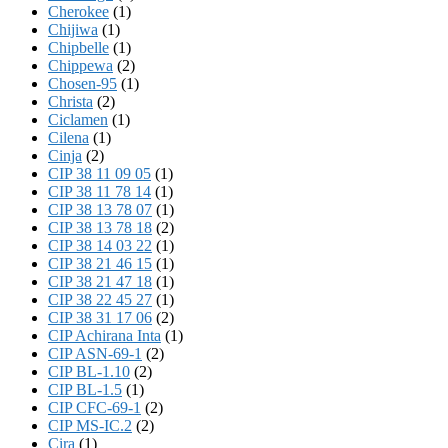
Cherokee
(1)
Chijiwa
(1)
Chipbelle
(1)
Chippewa
(2)
Chosen-95
(1)
Christa
(2)
Ciclamen
(1)
Cilena
(1)
Cinja
(2)
CIP 38 11 09 05
(1)
CIP 38 11 78 14
(1)
CIP 38 13 78 07
(1)
CIP 38 13 78 18
(2)
CIP 38 14 03 22
(1)
CIP 38 21 46 15
(1)
CIP 38 21 47 18
(1)
CIP 38 22 45 27
(1)
CIP 38 31 17 06
(2)
CIP Achirana Inta
(1)
CIP ASN-69-1
(2)
CIP BL-1.10
(2)
CIP BL-1.5
(1)
CIP CFC-69-1
(2)
CIP MS-IC.2
(2)
Cira
(1)