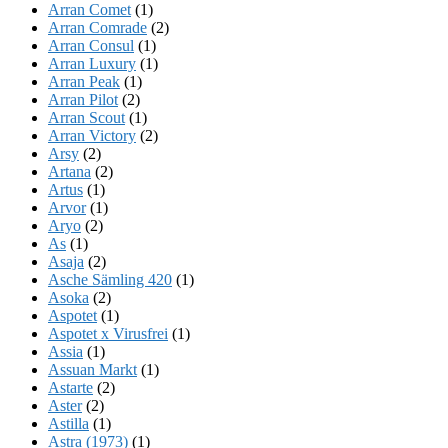
Arran Comet
(1)
Arran Comrade
(2)
Arran Consul
(1)
Arran Luxury
(1)
Arran Peak
(1)
Arran Pilot
(2)
Arran Scout
(1)
Arran Victory
(2)
Arsy
(2)
Artana
(2)
Artus
(1)
Arvor
(1)
Aryo
(2)
As
(1)
Asaja
(2)
Asche Sämling 420
(1)
Asoka
(2)
Aspotet
(1)
Aspotet x Virusfrei
(1)
Assia
(1)
Assuan Markt
(1)
Astarte
(2)
Aster
(2)
Astilla
(1)
Astra (1973)
(1)