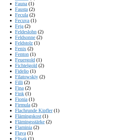
Fauna
(1)
Fausta
(2)
Fecula
(2)
Fecuva
(1)
Feja
(2)
Feldeslohn
(2)
Feldsonne
(2)
Feldstolz
(1)
Fenix
(2)
Fenton
(1)
Feuergold
(1)
Fichtelgold
(2)
Fidelio
(1)
Filatowskiy
(2)
Filli
(2)
Fina
(2)
Fink
(1)
Fionia
(1)
Firmula
(2)
Flachrunde Kipfler
(1)
Flämingskost
(1)
Flämingsstärke
(2)
Flaminia
(2)
Flava
(1)
Flisak
(1)