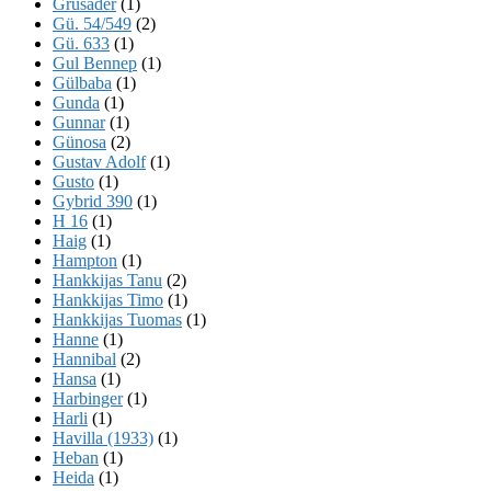
Grusader
(1)
Gü. 54/549
(2)
Gü. 633
(1)
Gul Bennep
(1)
Gülbaba
(1)
Gunda
(1)
Gunnar
(1)
Günosa
(2)
Gustav Adolf
(1)
Gusto
(1)
Gybrid 390
(1)
H 16
(1)
Haig
(1)
Hampton
(1)
Hankkijas Tanu
(2)
Hankkijas Timo
(1)
Hankkijas Tuomas
(1)
Hanne
(1)
Hannibal
(2)
Hansa
(1)
Harbinger
(1)
Harli
(1)
Havilla (1933)
(1)
Heban
(1)
Heida
(1)