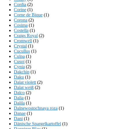
Cordia
(2)
Corine
(1)
Corne de Bique
(1)
Corona
(2)
Cosima
(1)
Costella
(1)
Craigs Royal
(2)
Cromwell
(1)
Crystal
(1)
Cucullus
(1)
Culpa
(1)
Cusoi
(1)
Cynia
(2)
Dakchip
(1)
Daku
(1)
Dalat violett
(2)
Dalat weiß
(2)
Dalco
(2)
Dalia
(1)
Dalila
(1)
Dalnewostochnaya roza
(1)
Danae
(1)
Dani
(1)
Dänische Spargelkartoffel
(1)
Danniger Blau
(1)