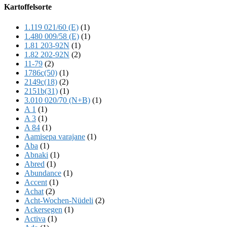
Offscreen
Kartoffelsorte
Content
1.119 021/60 (E)
(1)
1.480 009/58 (E)
(1)
1.81 203-92N
(1)
1.82 202-92N
(2)
11-79
(2)
1786c(50)
(1)
2149c(18)
(2)
2151b(31)
(1)
3.010 020/70 (N+B)
(1)
A 1
(1)
A 3
(1)
A 84
(1)
Aamisepa varajane
(1)
Aba
(1)
Abnaki
(1)
Abred
(1)
Abundance
(1)
Accent
(1)
Achat
(2)
Acht-Wochen-Nüdeli
(2)
Ackersegen
(1)
Activa
(1)