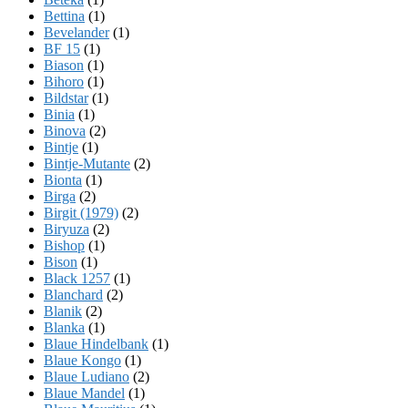
Bettina
(1)
Bevelander
(1)
BF 15
(1)
Biason
(1)
Bihoro
(1)
Bildstar
(1)
Binia
(1)
Binova
(2)
Bintje
(1)
Bintje-Mutante
(2)
Bionta
(1)
Birga
(2)
Birgit (1979)
(2)
Biryuza
(2)
Bishop
(1)
Bison
(1)
Black 1257
(1)
Blanchard
(2)
Blanik
(2)
Blanka
(1)
Blaue Hindelbank
(1)
Blaue Kongo
(1)
Blaue Ludiano
(2)
Blaue Mandel
(1)