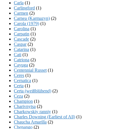
Carla
(1)
Carlingford
(1)
Carmen
(2)
Carnea (Karmazyn)
(2)
Carola (1979)
(1)
Carolina
(1)
Carpatin
(1)
Cascade
(2)
Caspar
(2)
Catarina
(1)
Cati
(1)
Catriona
(2)
Cayuga
(2)
Centennial Russet
(1)
Ceres
(1)
Cernatica
(1)
Certa
(1)
Certa (weißblühend)
(2)
Ceza
(2)
Champion
(1)
Charivnytsa
(2)
Charkowskiy ranniy
(1)
Charles Downing (Earliest of All)
(1)
Chaucha Amarilla
(2)
Chenango
(2)