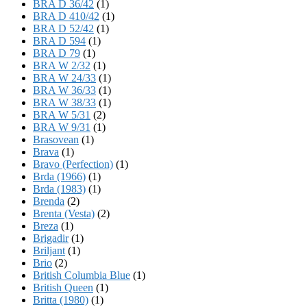
BRA D 36/42
(1)
BRA D 410/42
(1)
BRA D 52/42
(1)
BRA D 594
(1)
BRA D 79
(1)
BRA W 2/32
(1)
BRA W 24/33
(1)
BRA W 36/33
(1)
BRA W 38/33
(1)
BRA W 5/31
(2)
BRA W 9/31
(1)
Brasovean
(1)
Brava
(1)
Bravo (Perfection)
(1)
Brda (1966)
(1)
Brda (1983)
(1)
Brenda
(2)
Brenta (Vesta)
(2)
Breza
(1)
Brigadir
(1)
Briljant
(1)
Brio
(2)
British Columbia Blue
(1)
British Queen
(1)
Britta (1980)
(1)