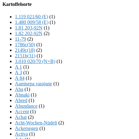
Offscreen
Kartoffelsorte
Content
1.119 021/60 (E)
(1)
1.480 009/58 (E)
(1)
1.81 203-92N
(1)
1.82 202-92N
(2)
11-79
(2)
1786c(50)
(1)
2149c(18)
(2)
2151b(31)
(1)
3.010 020/70 (N+B)
(1)
A 1
(1)
A 3
(1)
A 84
(1)
Aamisepa varajane
(1)
Aba
(1)
Abnaki
(1)
Abred
(1)
Abundance
(1)
Accent
(1)
Achat
(2)
Acht-Wochen-Nüdeli
(2)
Ackersegen
(1)
Activa
(1)