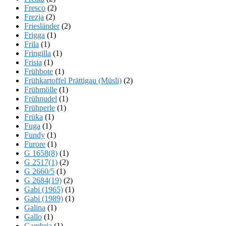
Fresco
(2)
Frezja
(2)
Friesländer
(2)
Frigga
(1)
Frila
(1)
Fringilla
(1)
Frisia
(1)
Frühbote
(1)
Frühkartoffel Prättigau (Müsli)
(2)
Frühmölle
(1)
Frühnudel
(1)
Frühperle
(1)
Früka
(1)
Fuga
(1)
Fundy
(1)
Furore
(1)
G 1658(8)
(1)
G 2517(1)
(2)
G 2660/5
(1)
G 2684(19)
(2)
Gabi (1965)
(1)
Gabi (1989)
(1)
Galina
(1)
Gallo
(1)
Gambria
(1)