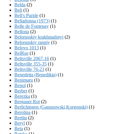
Belda
(2)
Beli
(1)
Bell's Purple
(1)
Belladonna (1973)
(1)
Belle de Fontenay
(1)
Bellona
(2)
Belorusskiy krakhmalistyi
(2)
Belorusskiy ranniy
(1)
Belovo 1013
(1)
BelRus
(1)
Beltsville 2067-16
(1)
Beltsville 355-35
(1)
Beltsville 76-23
(1)
Benedetta (Benedikta)
(1)
Benimaru
(1)
Benol
(1)
Berber
(1)
Berezka
(1)
Bergauer Rot
(2)
Berlichingen (Ganusowski,Korgonski)
(1)
Berolina
(1)
Bertita
(2)
Beryl
(1)
Beta
(1)
Beteka
(1)