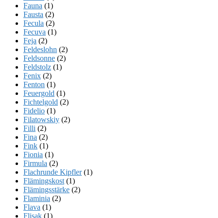
Fauna
(1)
Fausta
(2)
Fecula
(2)
Fecuva
(1)
Feja
(2)
Feldeslohn
(2)
Feldsonne
(2)
Feldstolz
(1)
Fenix
(2)
Fenton
(1)
Feuergold
(1)
Fichtelgold
(2)
Fidelio
(1)
Filatowskiy
(2)
Filli
(2)
Fina
(2)
Fink
(1)
Fionia
(1)
Firmula
(2)
Flachrunde Kipfler
(1)
Flämingskost
(1)
Flämingsstärke
(2)
Flaminia
(2)
Flava
(1)
Flisak
(1)