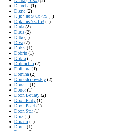
Diana (1980)
(2)
Dianella
(1)
Digna
(2)
Dijkhuis 50.25/25
(1)
Dijkhuis 53-153
(1)
Dinia
(2)
Dirus
(2)
Ditta
(1)
Diva
(2)
Dobra
(1)
Dobrin
(1)
Dobro
(1)
Dobrochin
(2)
Dolinnyi
(1)
Domina
(2)
Domodedowskiy
(2)
Donella
(1)
Donor
(1)
Doon Bounty
(2)
Doon Early
(1)
Doon Pearl
(1)
Doon Star
(1)
Dora
(1)
Dorado
(1)
Dorett
(1)