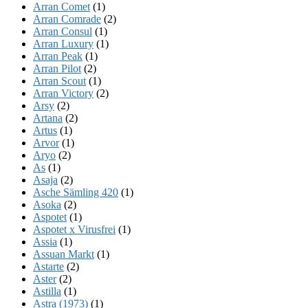
Arran Comet
(1)
Arran Comrade
(2)
Arran Consul
(1)
Arran Luxury
(1)
Arran Peak
(1)
Arran Pilot
(2)
Arran Scout
(1)
Arran Victory
(2)
Arsy
(2)
Artana
(2)
Artus
(1)
Arvor
(1)
Aryo
(2)
As
(1)
Asaja
(2)
Asche Sämling 420
(1)
Asoka
(2)
Aspotet
(1)
Aspotet x Virusfrei
(1)
Assia
(1)
Assuan Markt
(1)
Astarte
(2)
Aster
(2)
Astilla
(1)
Astra (1973)
(1)