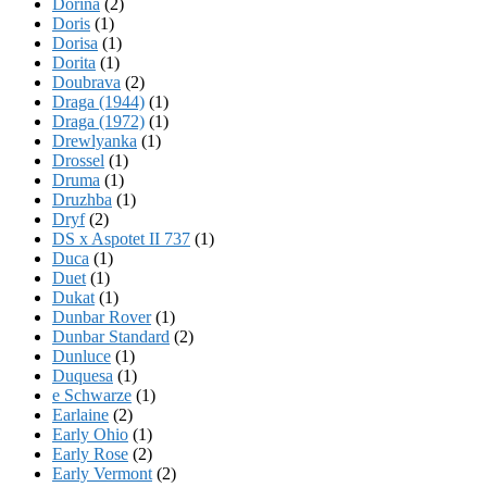
Dorina
(2)
Doris
(1)
Dorisa
(1)
Dorita
(1)
Doubrava
(2)
Draga (1944)
(1)
Draga (1972)
(1)
Drewlyanka
(1)
Drossel
(1)
Druma
(1)
Druzhba
(1)
Dryf
(2)
DS x Aspotet II 737
(1)
Duca
(1)
Duet
(1)
Dukat
(1)
Dunbar Rover
(1)
Dunbar Standard
(2)
Dunluce
(1)
Duquesa
(1)
e Schwarze
(1)
Earlaine
(2)
Early Ohio
(1)
Early Rose
(2)
Early Vermont
(2)