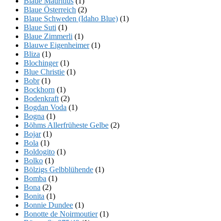
Blaue Mauritius
(1)
Blaue Österreich
(2)
Blaue Schweden (Idaho Blue)
(1)
Blaue Suti
(1)
Blaue Zimmerli
(1)
Blauwe Eigenheimer
(1)
Bliza
(1)
Blochinger
(1)
Blue Christie
(1)
Bobr
(1)
Bockhorn
(1)
Bodenkraft
(2)
Bogdan Voda
(1)
Bogna
(1)
Böhms Allerfrüheste Gelbe
(2)
Bojar
(1)
Bola
(1)
Boldogito
(1)
Bolko
(1)
Bölzigs Gelbblühende
(1)
Bomba
(1)
Bona
(2)
Bonita
(1)
Bonnie Dundee
(1)
Bonotte de Noirmoutier
(1)