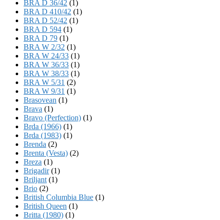
BRA D 36/42
(1)
BRA D 410/42
(1)
BRA D 52/42
(1)
BRA D 594
(1)
BRA D 79
(1)
BRA W 2/32
(1)
BRA W 24/33
(1)
BRA W 36/33
(1)
BRA W 38/33
(1)
BRA W 5/31
(2)
BRA W 9/31
(1)
Brasovean
(1)
Brava
(1)
Bravo (Perfection)
(1)
Brda (1966)
(1)
Brda (1983)
(1)
Brenda
(2)
Brenta (Vesta)
(2)
Breza
(1)
Brigadir
(1)
Briljant
(1)
Brio
(2)
British Columbia Blue
(1)
British Queen
(1)
Britta (1980)
(1)