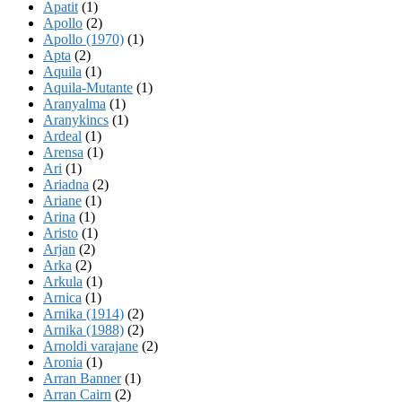
Apatit
(1)
Apollo
(2)
Apollo (1970)
(1)
Apta
(2)
Aquila
(1)
Aquila-Mutante
(1)
Aranyalma
(1)
Aranykincs
(1)
Ardeal
(1)
Arensa
(1)
Ari
(1)
Ariadna
(2)
Ariane
(1)
Arina
(1)
Aristo
(1)
Arjan
(2)
Arka
(2)
Arkula
(1)
Arnica
(1)
Arnika (1914)
(2)
Arnika (1988)
(2)
Arnoldi varajane
(2)
Aronia
(1)
Arran Banner
(1)
Arran Cairn
(2)