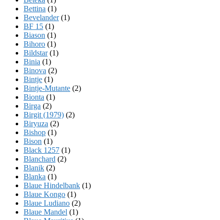
Bettina
(1)
Bevelander
(1)
BF 15
(1)
Biason
(1)
Bihoro
(1)
Bildstar
(1)
Binia
(1)
Binova
(2)
Bintje
(1)
Bintje-Mutante
(2)
Bionta
(1)
Birga
(2)
Birgit (1979)
(2)
Biryuza
(2)
Bishop
(1)
Bison
(1)
Black 1257
(1)
Blanchard
(2)
Blanik
(2)
Blanka
(1)
Blaue Hindelbank
(1)
Blaue Kongo
(1)
Blaue Ludiano
(2)
Blaue Mandel
(1)