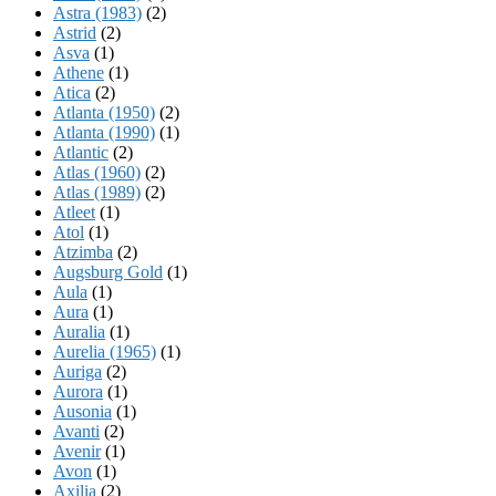
Astra (1983)
(2)
Astrid
(2)
Asva
(1)
Athene
(1)
Atica
(2)
Atlanta (1950)
(2)
Atlanta (1990)
(1)
Atlantic
(2)
Atlas (1960)
(2)
Atlas (1989)
(2)
Atleet
(1)
Atol
(1)
Atzimba
(2)
Augsburg Gold
(1)
Aula
(1)
Aura
(1)
Auralia
(1)
Aurelia (1965)
(1)
Auriga
(2)
Aurora
(1)
Ausonia
(1)
Avanti
(2)
Avenir
(1)
Avon
(1)
Axilia
(2)