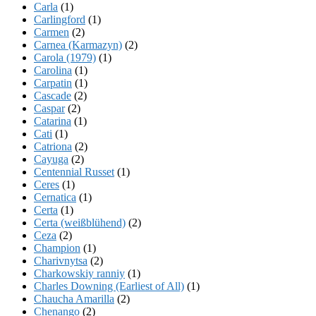
Carla
(1)
Carlingford
(1)
Carmen
(2)
Carnea (Karmazyn)
(2)
Carola (1979)
(1)
Carolina
(1)
Carpatin
(1)
Cascade
(2)
Caspar
(2)
Catarina
(1)
Cati
(1)
Catriona
(2)
Cayuga
(2)
Centennial Russet
(1)
Ceres
(1)
Cernatica
(1)
Certa
(1)
Certa (weißblühend)
(2)
Ceza
(2)
Champion
(1)
Charivnytsa
(2)
Charkowskiy ranniy
(1)
Charles Downing (Earliest of All)
(1)
Chaucha Amarilla
(2)
Chenango
(2)