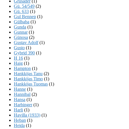
Grusader
(1)
Gü. 54/549
(2)
Gü. 633
(1)
Gul Bennep
(1)
Gülbaba
(1)
Gunda
(1)
Gunnar
(1)
Günosa
(2)
Gustav Adolf
(1)
Gusto
(1)
Gybrid 390
(1)
H 16
(1)
Haig
(1)
Hampton
(1)
Hankkijas Tanu
(2)
Hankkijas Timo
(1)
Hankkijas Tuomas
(1)
Hanne
(1)
Hannibal
(2)
Hansa
(1)
Harbinger
(1)
Harli
(1)
Havilla (1933)
(1)
Heban
(1)
Heida
(1)