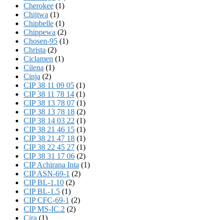
Cherokee
(1)
Chijiwa
(1)
Chipbelle
(1)
Chippewa
(2)
Chosen-95
(1)
Christa
(2)
Ciclamen
(1)
Cilena
(1)
Cinja
(2)
CIP 38 11 09 05
(1)
CIP 38 11 78 14
(1)
CIP 38 13 78 07
(1)
CIP 38 13 78 18
(2)
CIP 38 14 03 22
(1)
CIP 38 21 46 15
(1)
CIP 38 21 47 18
(1)
CIP 38 22 45 27
(1)
CIP 38 31 17 06
(2)
CIP Achirana Inta
(1)
CIP ASN-69-1
(2)
CIP BL-1.10
(2)
CIP BL-1.5
(1)
CIP CFC-69-1
(2)
CIP MS-IC.2
(2)
Cira
(1)