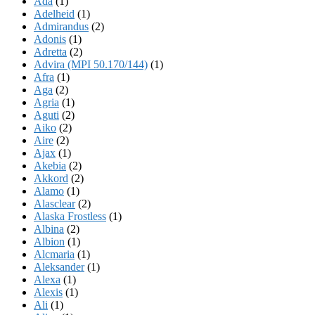
Ada
(1)
Adelheid
(1)
Admirandus
(2)
Adonis
(1)
Adretta
(2)
Advira (MPI 50.170/144)
(1)
Afra
(1)
Aga
(2)
Agria
(1)
Aguti
(2)
Aiko
(2)
Aire
(2)
Ajax
(1)
Akebia
(2)
Akkord
(2)
Alamo
(1)
Alasclear
(2)
Alaska Frostless
(1)
Albina
(2)
Albion
(1)
Alcmaria
(1)
Aleksander
(1)
Alexa
(1)
Alexis
(1)
Ali
(1)