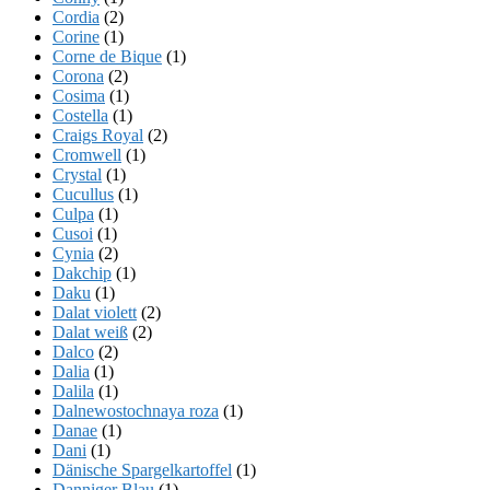
Cordia
(2)
Corine
(1)
Corne de Bique
(1)
Corona
(2)
Cosima
(1)
Costella
(1)
Craigs Royal
(2)
Cromwell
(1)
Crystal
(1)
Cucullus
(1)
Culpa
(1)
Cusoi
(1)
Cynia
(2)
Dakchip
(1)
Daku
(1)
Dalat violett
(2)
Dalat weiß
(2)
Dalco
(2)
Dalia
(1)
Dalila
(1)
Dalnewostochnaya roza
(1)
Danae
(1)
Dani
(1)
Dänische Spargelkartoffel
(1)
Danniger Blau
(1)