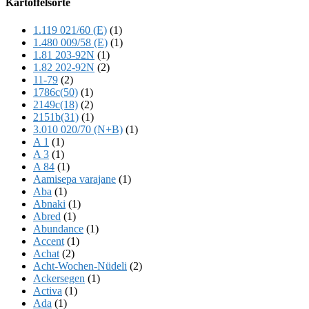
Kartoffelsorte
Content
1.119 021/60 (E)
(1)
1.480 009/58 (E)
(1)
1.81 203-92N
(1)
1.82 202-92N
(2)
11-79
(2)
1786c(50)
(1)
2149c(18)
(2)
2151b(31)
(1)
3.010 020/70 (N+B)
(1)
A 1
(1)
A 3
(1)
A 84
(1)
Aamisepa varajane
(1)
Aba
(1)
Abnaki
(1)
Abred
(1)
Abundance
(1)
Accent
(1)
Achat
(2)
Acht-Wochen-Nüdeli
(2)
Ackersegen
(1)
Activa
(1)
Ada
(1)