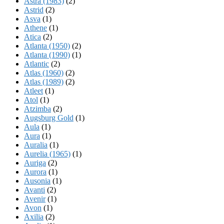
Astra (1983)
(2)
Astrid
(2)
Asva
(1)
Athene
(1)
Atica
(2)
Atlanta (1950)
(2)
Atlanta (1990)
(1)
Atlantic
(2)
Atlas (1960)
(2)
Atlas (1989)
(2)
Atleet
(1)
Atol
(1)
Atzimba
(2)
Augsburg Gold
(1)
Aula
(1)
Aura
(1)
Auralia
(1)
Aurelia (1965)
(1)
Auriga
(2)
Aurora
(1)
Ausonia
(1)
Avanti
(2)
Avenir
(1)
Avon
(1)
Axilia
(2)