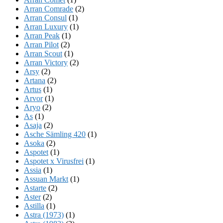
Arran Comrade
(2)
Arran Consul
(1)
Arran Luxury
(1)
Arran Peak
(1)
Arran Pilot
(2)
Arran Scout
(1)
Arran Victory
(2)
Arsy
(2)
Artana
(2)
Artus
(1)
Arvor
(1)
Aryo
(2)
As
(1)
Asaja
(2)
Asche Sämling 420
(1)
Asoka
(2)
Aspotet
(1)
Aspotet x Virusfrei
(1)
Assia
(1)
Assuan Markt
(1)
Astarte
(2)
Aster
(2)
Astilla
(1)
Astra (1973)
(1)