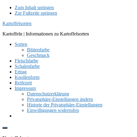
Zum Inhalt springen
Zur Fußzeile springen
Kartoffelsorten
Kartoffeln | Informationen zu Kartoffelsorten
Sorten
Blütenfarbe
Geschmack
Fleischfarbe
Schalenfarbe
Ertrag
Knollenform
Reifezeit
Impressum
Datenschutzerklärung
Privatsphäre-Einstellungen ändern
Historie der Privatsphäre-Einstellungen
Einwilligungen widerrufen
Show
Offscreen