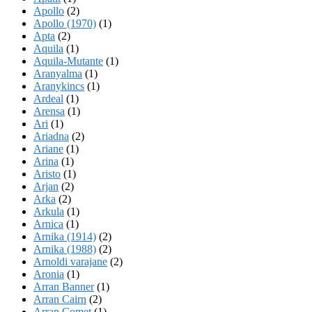
Apollo
(2)
Apollo (1970)
(1)
Apta
(2)
Aquila
(1)
Aquila-Mutante
(1)
Aranyalma
(1)
Aranykincs
(1)
Ardeal
(1)
Arensa
(1)
Ari
(1)
Ariadna
(2)
Ariane
(1)
Arina
(1)
Aristo
(1)
Arjan
(2)
Arka
(2)
Arkula
(1)
Arnica
(1)
Arnika (1914)
(2)
Arnika (1988)
(2)
Arnoldi varajane
(2)
Aronia
(1)
Arran Banner
(1)
Arran Cairn
(2)
Arran Comet
(1)