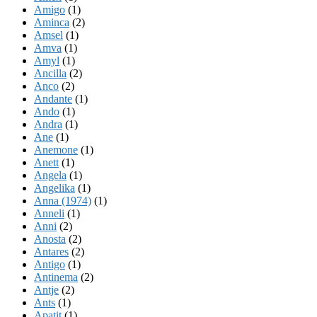
Amigo
(1)
Aminca
(2)
Amsel
(1)
Amva
(1)
Amyl
(1)
Ancilla
(2)
Anco
(2)
Andante
(1)
Ando
(1)
Andra
(1)
Ane
(1)
Anemone
(1)
Anett
(1)
Angela
(1)
Angelika
(1)
Anna (1974)
(1)
Anneli
(1)
Anni
(2)
Anosta
(2)
Antares
(2)
Antigo
(1)
Antinema
(2)
Antje
(2)
Ants
(1)
Apatit
(1)