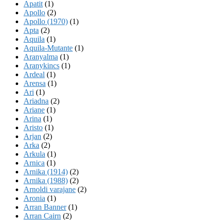
Apatit
(1)
Apollo
(2)
Apollo (1970)
(1)
Apta
(2)
Aquila
(1)
Aquila-Mutante
(1)
Aranyalma
(1)
Aranykincs
(1)
Ardeal
(1)
Arensa
(1)
Ari
(1)
Ariadna
(2)
Ariane
(1)
Arina
(1)
Aristo
(1)
Arjan
(2)
Arka
(2)
Arkula
(1)
Arnica
(1)
Arnika (1914)
(2)
Arnika (1988)
(2)
Arnoldi varajane
(2)
Aronia
(1)
Arran Banner
(1)
Arran Cairn
(2)