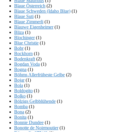
Blaue Mauritius
(1)
Blaue Österreich
(2)
Blaue Schweden (Idaho Blue)
(1)
Blaue Suti
(1)
Blaue Zimmerli
(1)
Blauwe Eigenheimer
(1)
Bliza
(1)
Blochinger
(1)
Blue Christie
(1)
Bobr
(1)
Bockhorn
(1)
Bodenkraft
(2)
Bogdan Voda
(1)
Bogna
(1)
Böhms Allerfrüheste Gelbe
(2)
Bojar
(1)
Bola
(1)
Boldogito
(1)
Bolko
(1)
Bölzigs Gelbblühende
(1)
Bomba
(1)
Bona
(2)
Bonita
(1)
Bonnie Dundee
(1)
Bonotte de Noirmoutier
(1)