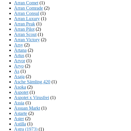
Arran Comet
(1)
Arran Comrade
(2)
Arran Consul
(1)
Arran Luxury
(1)
Arran Peak
(1)
Arran Pilot
(2)
Arran Scout
(1)
Arran Victory
(2)
Arsy
(2)
Artana
(2)
Artus
(1)
Arvor
(1)
Aryo
(2)
As
(1)
Asaja
(2)
Asche Sämling 420
(1)
Asoka
(2)
Aspotet
(1)
Aspotet x Virusfrei
(1)
Assia
(1)
Assuan Markt
(1)
Astarte
(2)
Aster
(2)
Astilla
(1)
Astra (1973)
(1)