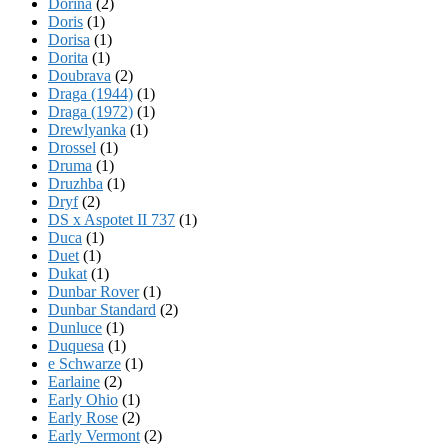
Dorina
(2)
Doris
(1)
Dorisa
(1)
Dorita
(1)
Doubrava
(2)
Draga (1944)
(1)
Draga (1972)
(1)
Drewlyanka
(1)
Drossel
(1)
Druma
(1)
Druzhba
(1)
Dryf
(2)
DS x Aspotet II 737
(1)
Duca
(1)
Duet
(1)
Dukat
(1)
Dunbar Rover
(1)
Dunbar Standard
(2)
Dunluce
(1)
Duquesa
(1)
e Schwarze
(1)
Earlaine
(2)
Early Ohio
(1)
Early Rose
(2)
Early Vermont
(2)