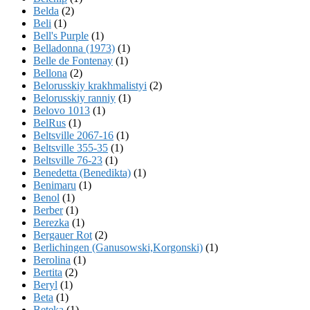
Belda
(2)
Beli
(1)
Bell's Purple
(1)
Belladonna (1973)
(1)
Belle de Fontenay
(1)
Bellona
(2)
Belorusskiy krakhmalistyi
(2)
Belorusskiy ranniy
(1)
Belovo 1013
(1)
BelRus
(1)
Beltsville 2067-16
(1)
Beltsville 355-35
(1)
Beltsville 76-23
(1)
Benedetta (Benedikta)
(1)
Benimaru
(1)
Benol
(1)
Berber
(1)
Berezka
(1)
Bergauer Rot
(2)
Berlichingen (Ganusowski,Korgonski)
(1)
Berolina
(1)
Bertita
(2)
Beryl
(1)
Beta
(1)
Beteka
(1)