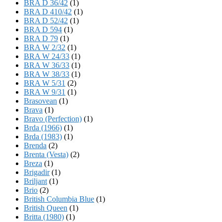
BRA D 36/42
(1)
BRA D 410/42
(1)
BRA D 52/42
(1)
BRA D 594
(1)
BRA D 79
(1)
BRA W 2/32
(1)
BRA W 24/33
(1)
BRA W 36/33
(1)
BRA W 38/33
(1)
BRA W 5/31
(2)
BRA W 9/31
(1)
Brasovean
(1)
Brava
(1)
Bravo (Perfection)
(1)
Brda (1966)
(1)
Brda (1983)
(1)
Brenda
(2)
Brenta (Vesta)
(2)
Breza
(1)
Brigadir
(1)
Briljant
(1)
Brio
(2)
British Columbia Blue
(1)
British Queen
(1)
Britta (1980)
(1)