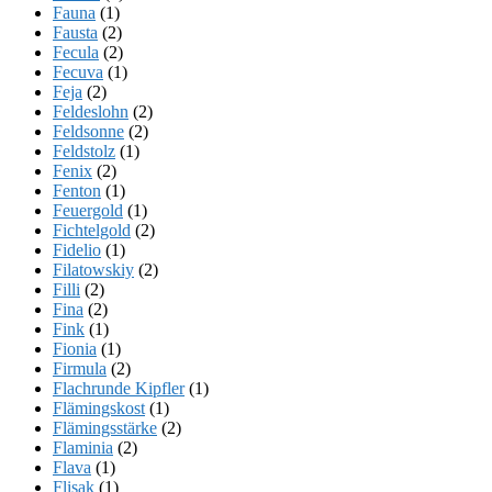
Fauna
(1)
Fausta
(2)
Fecula
(2)
Fecuva
(1)
Feja
(2)
Feldeslohn
(2)
Feldsonne
(2)
Feldstolz
(1)
Fenix
(2)
Fenton
(1)
Feuergold
(1)
Fichtelgold
(2)
Fidelio
(1)
Filatowskiy
(2)
Filli
(2)
Fina
(2)
Fink
(1)
Fionia
(1)
Firmula
(2)
Flachrunde Kipfler
(1)
Flämingskost
(1)
Flämingsstärke
(2)
Flaminia
(2)
Flava
(1)
Flisak
(1)