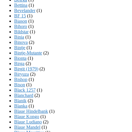
Bettina
(1)
Bevelander
(1)
BF 15
(1)
Biason
(1)
Bihoro
(1)
Bildstar
(1)
Binia
(1)
Binova
(2)
Bintje
(1)
Bintje-Mutante
(2)
Bionta
(1)
Birga
(2)
Birgit (1979)
(2)
Biryuza
(2)
Bishop
(1)
Bison
(1)
Black 1257
(1)
Blanchard
(2)
Blanik
(2)
Blanka
(1)
Blaue Hindelbank
(1)
Blaue Kongo
(1)
Blaue Ludiano
(2)
Blaue Mandel
(1)