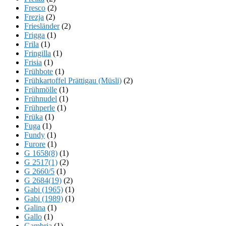
Fresco
(2)
Frezja
(2)
Friesländer
(2)
Frigga
(1)
Frila
(1)
Fringilla
(1)
Frisia
(1)
Frühbote
(1)
Frühkartoffel Prättigau (Müsli)
(2)
Frühmölle
(1)
Frühnudel
(1)
Frühperle
(1)
Früka
(1)
Fuga
(1)
Fundy
(1)
Furore
(1)
G 1658(8)
(1)
G 2517(1)
(2)
G 2660/5
(1)
G 2684(19)
(2)
Gabi (1965)
(1)
Gabi (1989)
(1)
Galina
(1)
Gallo
(1)
Gambria
(1)