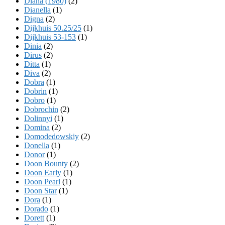
Diana (1980)
(2)
Dianella
(1)
Digna
(2)
Dijkhuis 50.25/25
(1)
Dijkhuis 53-153
(1)
Dinia
(2)
Dirus
(2)
Ditta
(1)
Diva
(2)
Dobra
(1)
Dobrin
(1)
Dobro
(1)
Dobrochin
(2)
Dolinnyi
(1)
Domina
(2)
Domodedowskiy
(2)
Donella
(1)
Donor
(1)
Doon Bounty
(2)
Doon Early
(1)
Doon Pearl
(1)
Doon Star
(1)
Dora
(1)
Dorado
(1)
Dorett
(1)