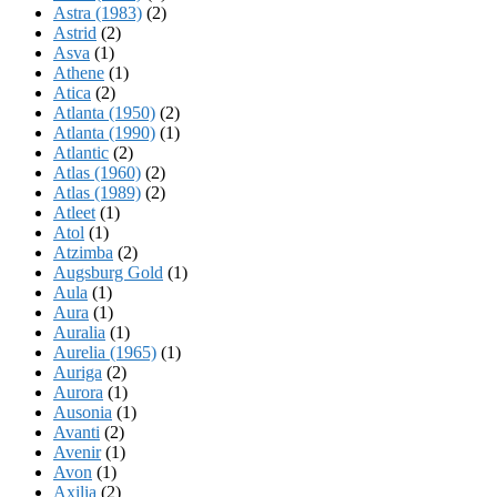
Astra (1983)
(2)
Astrid
(2)
Asva
(1)
Athene
(1)
Atica
(2)
Atlanta (1950)
(2)
Atlanta (1990)
(1)
Atlantic
(2)
Atlas (1960)
(2)
Atlas (1989)
(2)
Atleet
(1)
Atol
(1)
Atzimba
(2)
Augsburg Gold
(1)
Aula
(1)
Aura
(1)
Auralia
(1)
Aurelia (1965)
(1)
Auriga
(2)
Aurora
(1)
Ausonia
(1)
Avanti
(2)
Avenir
(1)
Avon
(1)
Axilia
(2)