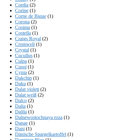
Cordia
(2)
Corine
(1)
Corne de Bique
(1)
Corona
(2)
Cosima
(1)
Costella
(1)
Craigs Royal
(2)
Cromwell
(1)
Crystal
(1)
Cucullus
(1)
Culpa
(1)
Cusoi
(1)
Cynia
(2)
Dakchip
(1)
Daku
(1)
Dalat violett
(2)
Dalat weiß
(2)
Dalco
(2)
Dalia
(1)
Dalila
(1)
Dalnewostochnaya roza
(1)
Danae
(1)
Dani
(1)
Dänische Spargelkartoffel
(1)
Danniger Blau
(1)