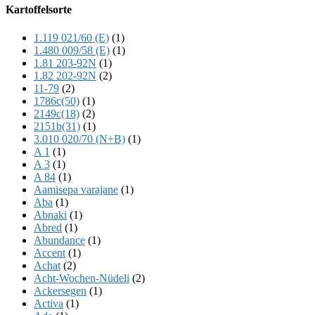
Offscreen
Kartoffelsorte
Content
1.119 021/60 (E)
(1)
1.480 009/58 (E)
(1)
1.81 203-92N
(1)
1.82 202-92N
(2)
11-79
(2)
1786c(50)
(1)
2149c(18)
(2)
2151b(31)
(1)
3.010 020/70 (N+B)
(1)
A 1
(1)
A 3
(1)
A 84
(1)
Aamisepa varajane
(1)
Aba
(1)
Abnaki
(1)
Abred
(1)
Abundance
(1)
Accent
(1)
Achat
(2)
Acht-Wochen-Nüdeli
(2)
Ackersegen
(1)
Activa
(1)