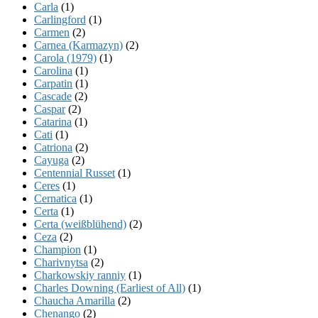
Carla
(1)
Carlingford
(1)
Carmen
(2)
Carnea (Karmazyn)
(2)
Carola (1979)
(1)
Carolina
(1)
Carpatin
(1)
Cascade
(2)
Caspar
(2)
Catarina
(1)
Cati
(1)
Catriona
(2)
Cayuga
(2)
Centennial Russet
(1)
Ceres
(1)
Cernatica
(1)
Certa
(1)
Certa (weißblühend)
(2)
Ceza
(2)
Champion
(1)
Charivnytsa
(2)
Charkowskiy ranniy
(1)
Charles Downing (Earliest of All)
(1)
Chaucha Amarilla
(2)
Chenango
(2)