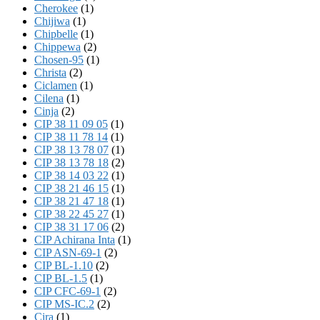
Cherokee
(1)
Chijiwa
(1)
Chipbelle
(1)
Chippewa
(2)
Chosen-95
(1)
Christa
(2)
Ciclamen
(1)
Cilena
(1)
Cinja
(2)
CIP 38 11 09 05
(1)
CIP 38 11 78 14
(1)
CIP 38 13 78 07
(1)
CIP 38 13 78 18
(2)
CIP 38 14 03 22
(1)
CIP 38 21 46 15
(1)
CIP 38 21 47 18
(1)
CIP 38 22 45 27
(1)
CIP 38 31 17 06
(2)
CIP Achirana Inta
(1)
CIP ASN-69-1
(2)
CIP BL-1.10
(2)
CIP BL-1.5
(1)
CIP CFC-69-1
(2)
CIP MS-IC.2
(2)
Cira
(1)