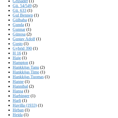
Grusader
(1)
Gü. 54/549
(2)
Gü. 633
(1)
Gul Bennep
(1)
Gülbaba
(1)
Gunda
(1)
Gunnar
(1)
Günosa
(2)
Gustav Adolf
(1)
Gusto
(1)
Gybrid 390
(1)
H 16
(1)
Haig
(1)
Hampton
(1)
Hankkijas Tanu
(2)
Hankkijas Timo
(1)
Hankkijas Tuomas
(1)
Hanne
(1)
Hannibal
(2)
Hansa
(1)
Harbinger
(1)
Harli
(1)
Havilla (1933)
(1)
Heban
(1)
Heida
(1)