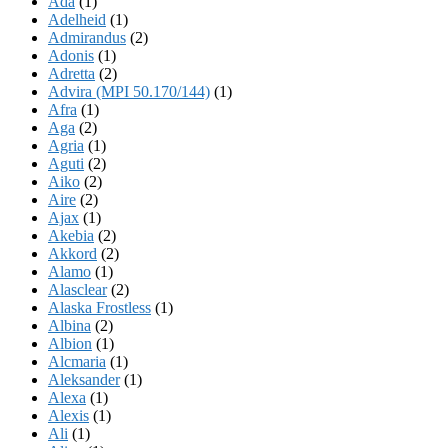
Ada
(1)
Adelheid
(1)
Admirandus
(2)
Adonis
(1)
Adretta
(2)
Advira (MPI 50.170/144)
(1)
Afra
(1)
Aga
(2)
Agria
(1)
Aguti
(2)
Aiko
(2)
Aire
(2)
Ajax
(1)
Akebia
(2)
Akkord
(2)
Alamo
(1)
Alasclear
(2)
Alaska Frostless
(1)
Albina
(2)
Albion
(1)
Alcmaria
(1)
Aleksander
(1)
Alexa
(1)
Alexis
(1)
Ali
(1)