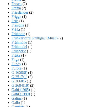
Fresco
(2)
Frezja
(2)
Friesländer
(2)
Frigga
(1)
Frila
(1)
Fringilla
(1)
Frisia
(1)
Frühbote
(1)
Frühkartoffel Prättigau (Müsli)
(2)
Frühmölle
(1)
Frühnudel
(1)
Frühperle
(1)
Früka
(1)
Fuga
(1)
Fundy
(1)
Furore
(1)
G 1658(8)
(1)
G 2517(1)
(2)
G 2660/5
(1)
G 2684(19)
(2)
Gabi (1965)
(1)
Gabi (1989)
(1)
Galina
(1)
Gallo
(1)
Gambria
(1)