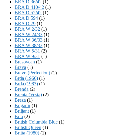
BRA D 36/42
(1)
BRA D 410/42
(1)
BRA D 52/42
(1)
BRA D 594
(1)
BRA D 79
(1)
BRA W 2/32
(1)
BRA W 24/33
(1)
BRA W 36/33
(1)
BRA W 38/33
(1)
BRA W 5/31
(2)
BRA W 9/31
(1)
Brasovean
(1)
Brava
(1)
Bravo (Perfection)
(1)
Brda (1966)
(1)
Brda (1983)
(1)
Brenda
(2)
Brenta (Vesta)
(2)
Breza
(1)
Brigadir
(1)
Briljant
(1)
Brio
(2)
British Columbia Blue
(1)
British Queen
(1)
Britta (1980)
(1)