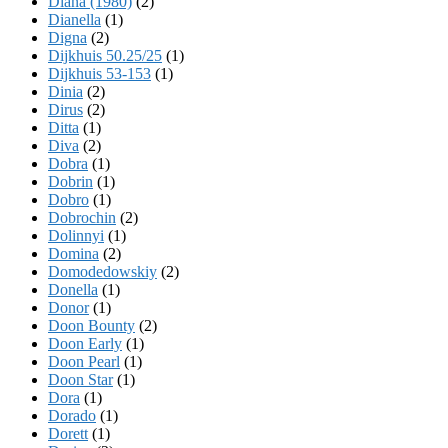
Diana (1980)
(2)
Dianella
(1)
Digna
(2)
Dijkhuis 50.25/25
(1)
Dijkhuis 53-153
(1)
Dinia
(2)
Dirus
(2)
Ditta
(1)
Diva
(2)
Dobra
(1)
Dobrin
(1)
Dobro
(1)
Dobrochin
(2)
Dolinnyi
(1)
Domina
(2)
Domodedowskiy
(2)
Donella
(1)
Donor
(1)
Doon Bounty
(2)
Doon Early
(1)
Doon Pearl
(1)
Doon Star
(1)
Dora
(1)
Dorado
(1)
Dorett
(1)