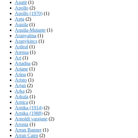
Apatit
(1)
Apollo
(2)
Apollo (1970)
(1)
Apta
(2)
Aquila
(1)
Aquila-Mutante
(1)
Aranyalma
(1)
Aranykincs
(1)
Ardeal
(1)
Arensa
(1)
Ari
(1)
Ariadna
(2)
Ariane
(1)
Arina
(1)
Aristo
(1)
Arjan
(2)
Arka
(2)
Arkula
(1)
Arnica
(1)
Arnika (1914)
(2)
Arnika (1988)
(2)
Arnoldi varajane
(2)
Aronia
(1)
Arran Banner
(1)
Arran Cairn
(2)