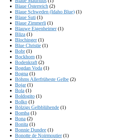
Blaue Mauritius
(1)
Blaue Österreich
(2)
Blaue Schweden (Idaho Blue)
(1)
Blaue Suti
(1)
Blaue Zimmerli
(1)
Blauwe Eigenheimer
(1)
Bliza
(1)
Blochinger
(1)
Blue Christie
(1)
Bobr
(1)
Bockhorn
(1)
Bodenkraft
(2)
Bogdan Voda
(1)
Bogna
(1)
Böhms Allerfrüheste Gelbe
(2)
Bojar
(1)
Bola
(1)
Boldogito
(1)
Bolko
(1)
Bölzigs Gelbblühende
(1)
Bomba
(1)
Bona
(2)
Bonita
(1)
Bonnie Dundee
(1)
Bonotte de Noirmoutier
(1)