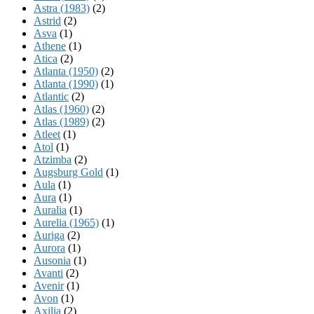
Astra (1983)
(2)
Astrid
(2)
Asva
(1)
Athene
(1)
Atica
(2)
Atlanta (1950)
(2)
Atlanta (1990)
(1)
Atlantic
(2)
Atlas (1960)
(2)
Atlas (1989)
(2)
Atleet
(1)
Atol
(1)
Atzimba
(2)
Augsburg Gold
(1)
Aula
(1)
Aura
(1)
Auralia
(1)
Aurelia (1965)
(1)
Auriga
(2)
Aurora
(1)
Ausonia
(1)
Avanti
(2)
Avenir
(1)
Avon
(1)
Axilia
(2)