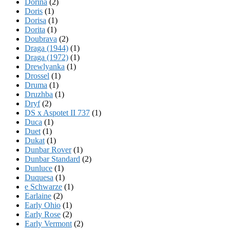
Dorina
(2)
Doris
(1)
Dorisa
(1)
Dorita
(1)
Doubrava
(2)
Draga (1944)
(1)
Draga (1972)
(1)
Drewlyanka
(1)
Drossel
(1)
Druma
(1)
Druzhba
(1)
Dryf
(2)
DS x Aspotet II 737
(1)
Duca
(1)
Duet
(1)
Dukat
(1)
Dunbar Rover
(1)
Dunbar Standard
(2)
Dunluce
(1)
Duquesa
(1)
e Schwarze
(1)
Earlaine
(2)
Early Ohio
(1)
Early Rose
(2)
Early Vermont
(2)