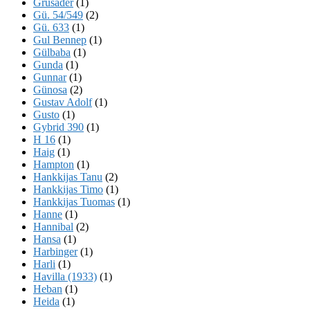
Grusader
(1)
Gü. 54/549
(2)
Gü. 633
(1)
Gul Bennep
(1)
Gülbaba
(1)
Gunda
(1)
Gunnar
(1)
Günosa
(2)
Gustav Adolf
(1)
Gusto
(1)
Gybrid 390
(1)
H 16
(1)
Haig
(1)
Hampton
(1)
Hankkijas Tanu
(2)
Hankkijas Timo
(1)
Hankkijas Tuomas
(1)
Hanne
(1)
Hannibal
(2)
Hansa
(1)
Harbinger
(1)
Harli
(1)
Havilla (1933)
(1)
Heban
(1)
Heida
(1)