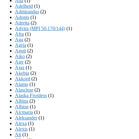
Ada
(1)
Adelheid
(1)
Admirandus
(2)
Adonis
(1)
Adretta
(2)
Advira (MPI 50.170/144)
(1)
Afra
(1)
Aga
(2)
Agria
(1)
Aguti
(2)
Aiko
(2)
Aire
(2)
Ajax
(1)
Akebia
(2)
Akkord
(2)
Alamo
(1)
Alasclear
(2)
Alaska Frostless
(1)
Albina
(2)
Albion
(1)
Alcmaria
(1)
Aleksander
(1)
Alexa
(1)
Alexis
(1)
Ali
(1)