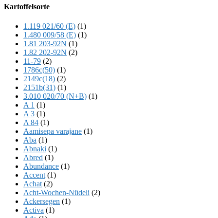
Offscreen
Kartoffelsorte
Content
1.119 021/60 (E)
(1)
1.480 009/58 (E)
(1)
1.81 203-92N
(1)
1.82 202-92N
(2)
11-79
(2)
1786c(50)
(1)
2149c(18)
(2)
2151b(31)
(1)
3.010 020/70 (N+B)
(1)
A 1
(1)
A 3
(1)
A 84
(1)
Aamisepa varajane
(1)
Aba
(1)
Abnaki
(1)
Abred
(1)
Abundance
(1)
Accent
(1)
Achat
(2)
Acht-Wochen-Nüdeli
(2)
Ackersegen
(1)
Activa
(1)