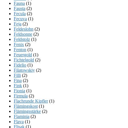
Fauna
(1)
Fausta
(2)
Fecula
(2)
Fecuva
(1)
Feja
(2)
Feldeslohn
(2)
Feldsonne
(2)
Feldstolz
(1)
Fenix
(2)
Fenton
(1)
Feuergold
(1)
Fichtelgold
(2)
Fidelio
(1)
Filatowskiy
(2)
Filli
(2)
Fina
(2)
Fink
(1)
Fionia
(1)
Firmula
(2)
Flachrunde Kipfler
(1)
Flämingskost
(1)
Flämingsstärke
(2)
Flaminia
(2)
Flava
(1)
Flisak
(1)