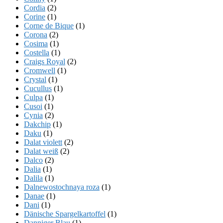
Cordia
(2)
Corine
(1)
Corne de Bique
(1)
Corona
(2)
Cosima
(1)
Costella
(1)
Craigs Royal
(2)
Cromwell
(1)
Crystal
(1)
Cucullus
(1)
Culpa
(1)
Cusoi
(1)
Cynia
(2)
Dakchip
(1)
Daku
(1)
Dalat violett
(2)
Dalat weiß
(2)
Dalco
(2)
Dalia
(1)
Dalila
(1)
Dalnewostochnaya roza
(1)
Danae
(1)
Dani
(1)
Dänische Spargelkartoffel
(1)
Danniger Blau
(1)