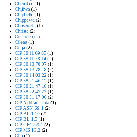
Cherokee
(1)
Chijiwa
(1)
Chipbelle
(1)
Chippewa
(2)
Chosen-95
(1)
Christa
(2)
Ciclamen
(1)
Cilena
(1)
Cinja
(2)
CIP 38 11 09 05
(1)
CIP 38 11 78 14
(1)
CIP 38 13 78 07
(1)
CIP 38 13 78 18
(2)
CIP 38 14 03 22
(1)
CIP 38 21 46 15
(1)
CIP 38 21 47 18
(1)
CIP 38 22 45 27
(1)
CIP 38 31 17 06
(2)
CIP Achirana Inta
(1)
CIP ASN-69-1
(2)
CIP BL-1.10
(2)
CIP BL-1.5
(1)
CIP CFC-69-1
(2)
CIP MS-IC.2
(2)
Cira
(1)