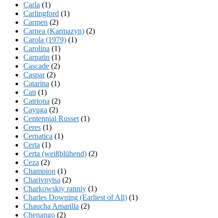
Carla
(1)
Carlingford
(1)
Carmen
(2)
Carnea (Karmazyn)
(2)
Carola (1979)
(1)
Carolina
(1)
Carpatin
(1)
Cascade
(2)
Caspar
(2)
Catarina
(1)
Cati
(1)
Catriona
(2)
Cayuga
(2)
Centennial Russet
(1)
Ceres
(1)
Cernatica
(1)
Certa
(1)
Certa (weißblühend)
(2)
Ceza
(2)
Champion
(1)
Charivnytsa
(2)
Charkowskiy ranniy
(1)
Charles Downing (Earliest of All)
(1)
Chaucha Amarilla
(2)
Chenango
(2)