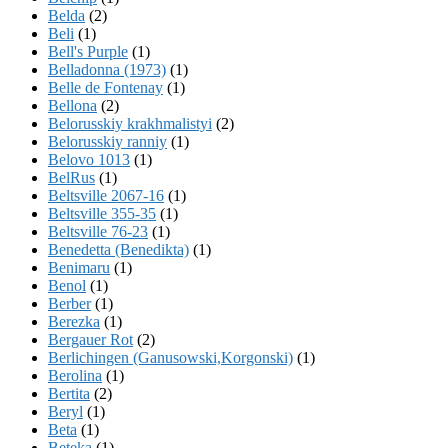
Belda
(2)
Beli
(1)
Bell's Purple
(1)
Belladonna (1973)
(1)
Belle de Fontenay
(1)
Bellona
(2)
Belorusskiy krakhmalistyi
(2)
Belorusskiy ranniy
(1)
Belovo 1013
(1)
BelRus
(1)
Beltsville 2067-16
(1)
Beltsville 355-35
(1)
Beltsville 76-23
(1)
Benedetta (Benedikta)
(1)
Benimaru
(1)
Benol
(1)
Berber
(1)
Berezka
(1)
Bergauer Rot
(2)
Berlichingen (Ganusowski,Korgonski)
(1)
Berolina
(1)
Bertita
(2)
Beryl
(1)
Beta
(1)
Beteka
(1)