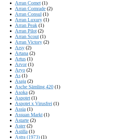
Arran Comet
(1)
Arran Comrade
(2)
Arran Consul
(1)
Arran Luxury
(1)
Arran Peak
(1)
Arran Pilot
(2)
Arran Scout
(1)
Arran Victory
(2)
Arsy
(2)
Artana
(2)
Artus
(1)
Arvor
(1)
Aryo
(2)
As
(1)
Asaja
(2)
Asche Sämling 420
(1)
Asoka
(2)
Aspotet
(1)
Aspotet x Virusfrei
(1)
Assia
(1)
Assuan Markt
(1)
Astarte
(2)
Aster
(2)
Astilla
(1)
Astra (1973)
(1)