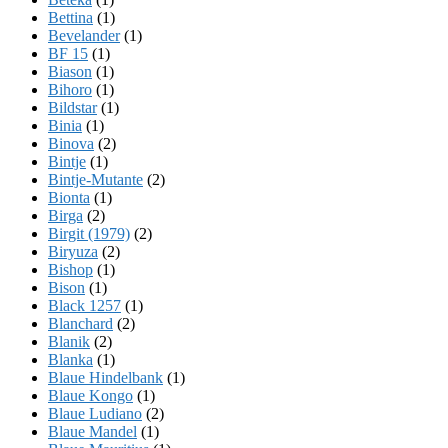
Bettina
(1)
Bevelander
(1)
BF 15
(1)
Biason
(1)
Bihoro
(1)
Bildstar
(1)
Binia
(1)
Binova
(2)
Bintje
(1)
Bintje-Mutante
(2)
Bionta
(1)
Birga
(2)
Birgit (1979)
(2)
Biryuza
(2)
Bishop
(1)
Bison
(1)
Black 1257
(1)
Blanchard
(2)
Blanik
(2)
Blanka
(1)
Blaue Hindelbank
(1)
Blaue Kongo
(1)
Blaue Ludiano
(2)
Blaue Mandel
(1)