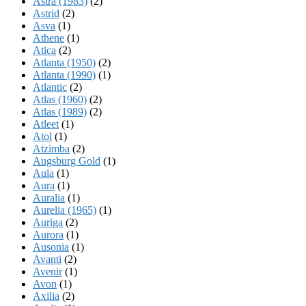
Astra (1983)
(2)
Astrid
(2)
Asva
(1)
Athene
(1)
Atica
(2)
Atlanta (1950)
(2)
Atlanta (1990)
(1)
Atlantic
(2)
Atlas (1960)
(2)
Atlas (1989)
(2)
Atleet
(1)
Atol
(1)
Atzimba
(2)
Augsburg Gold
(1)
Aula
(1)
Aura
(1)
Auralia
(1)
Aurelia (1965)
(1)
Auriga
(2)
Aurora
(1)
Ausonia
(1)
Avanti
(2)
Avenir
(1)
Avon
(1)
Axilia
(2)