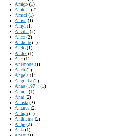
Amigo
(1)
Aminca
(2)
Amsel
(1)
Amva
(1)
Amyl
(1)
Ancilla
(2)
Anco
(2)
Andante
(1)
Ando
(1)
Andra
(1)
Ane
(1)
Anemone
(1)
Anett
(1)
Angela
(1)
Angelika
(1)
Anna (1974)
(1)
Anneli
(1)
Anni
(2)
Anosta
(2)
Antares
(2)
Antigo
(1)
Antinema
(2)
Antje
(2)
Ants
(1)
Apatit
(1)