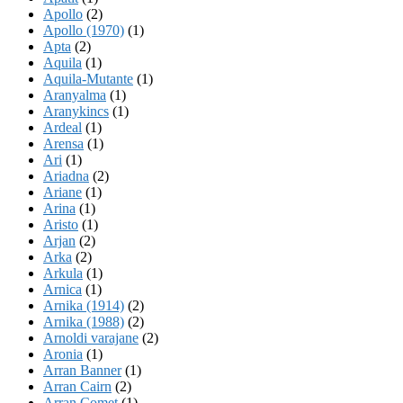
Apollo
(2)
Apollo (1970)
(1)
Apta
(2)
Aquila
(1)
Aquila-Mutante
(1)
Aranyalma
(1)
Aranykincs
(1)
Ardeal
(1)
Arensa
(1)
Ari
(1)
Ariadna
(2)
Ariane
(1)
Arina
(1)
Aristo
(1)
Arjan
(2)
Arka
(2)
Arkula
(1)
Arnica
(1)
Arnika (1914)
(2)
Arnika (1988)
(2)
Arnoldi varajane
(2)
Aronia
(1)
Arran Banner
(1)
Arran Cairn
(2)
Arran Comet
(1)