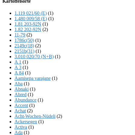
Kartoffelsorte
Content
1.119 021/60 (E)
(1)
1.480 009/58 (E)
(1)
1.81 203-92N
(1)
1.82 202-92N
(2)
11-79
(2)
1786c(50)
(1)
2149c(18)
(2)
2151b(31)
(1)
3.010 020/70 (N+B)
(1)
A 1
(1)
A 3
(1)
A 84
(1)
Aamisepa varajane
(1)
Aba
(1)
Abnaki
(1)
Abred
(1)
Abundance
(1)
Accent
(1)
Achat
(2)
Acht-Wochen-Nüdeli
(2)
Ackersegen
(1)
Activa
(1)
Ada
(1)