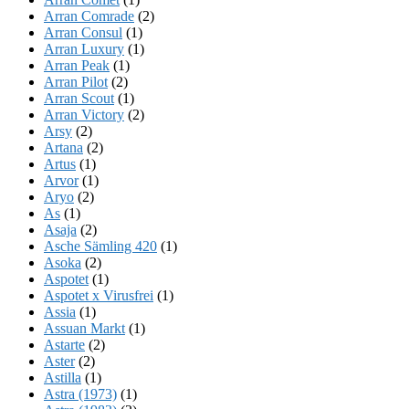
Arran Comrade
(2)
Arran Consul
(1)
Arran Luxury
(1)
Arran Peak
(1)
Arran Pilot
(2)
Arran Scout
(1)
Arran Victory
(2)
Arsy
(2)
Artana
(2)
Artus
(1)
Arvor
(1)
Aryo
(2)
As
(1)
Asaja
(2)
Asche Sämling 420
(1)
Asoka
(2)
Aspotet
(1)
Aspotet x Virusfrei
(1)
Assia
(1)
Assuan Markt
(1)
Astarte
(2)
Aster
(2)
Astilla
(1)
Astra (1973)
(1)