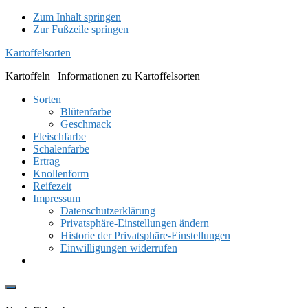
Zum Inhalt springen
Zur Fußzeile springen
Kartoffelsorten
Kartoffeln | Informationen zu Kartoffelsorten
Sorten
Blütenfarbe
Geschmack
Fleischfarbe
Schalenfarbe
Ertrag
Knollenform
Reifezeit
Impressum
Datenschutzerklärung
Privatsphäre-Einstellungen ändern
Historie der Privatsphäre-Einstellungen
Einwilligungen widerrufen
Show
Offscreen