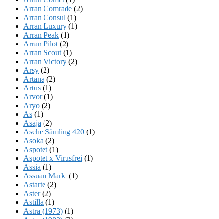
Arran Comrade
(2)
Arran Consul
(1)
Arran Luxury
(1)
Arran Peak
(1)
Arran Pilot
(2)
Arran Scout
(1)
Arran Victory
(2)
Arsy
(2)
Artana
(2)
Artus
(1)
Arvor
(1)
Aryo
(2)
As
(1)
Asaja
(2)
Asche Sämling 420
(1)
Asoka
(2)
Aspotet
(1)
Aspotet x Virusfrei
(1)
Assia
(1)
Assuan Markt
(1)
Astarte
(2)
Aster
(2)
Astilla
(1)
Astra (1973)
(1)