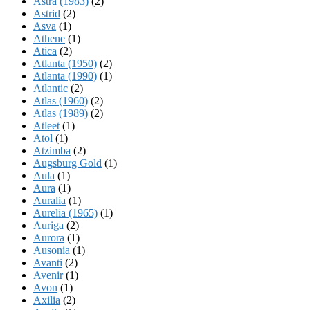
Astra (1983)
(2)
Astrid
(2)
Asva
(1)
Athene
(1)
Atica
(2)
Atlanta (1950)
(2)
Atlanta (1990)
(1)
Atlantic
(2)
Atlas (1960)
(2)
Atlas (1989)
(2)
Atleet
(1)
Atol
(1)
Atzimba
(2)
Augsburg Gold
(1)
Aula
(1)
Aura
(1)
Auralia
(1)
Aurelia (1965)
(1)
Auriga
(2)
Aurora
(1)
Ausonia
(1)
Avanti
(2)
Avenir
(1)
Avon
(1)
Axilia
(2)