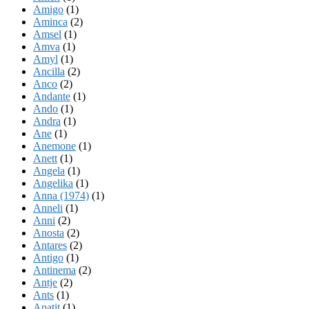
Amigo
(1)
Aminca
(2)
Amsel
(1)
Amva
(1)
Amyl
(1)
Ancilla
(2)
Anco
(2)
Andante
(1)
Ando
(1)
Andra
(1)
Ane
(1)
Anemone
(1)
Anett
(1)
Angela
(1)
Angelika
(1)
Anna (1974)
(1)
Anneli
(1)
Anni
(2)
Anosta
(2)
Antares
(2)
Antigo
(1)
Antinema
(2)
Antje
(2)
Ants
(1)
Apatit
(1)