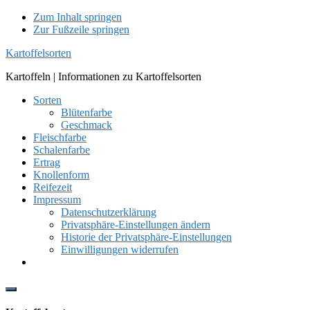
Zum Inhalt springen
Zur Fußzeile springen
Kartoffelsorten
Kartoffeln | Informationen zu Kartoffelsorten
Sorten
Blütenfarbe
Geschmack
Fleischfarbe
Schalenfarbe
Ertrag
Knollenform
Reifezeit
Impressum
Datenschutzerklärung
Privatsphäre-Einstellungen ändern
Historie der Privatsphäre-Einstellungen
Einwilligungen widerrufen
Show
Offscreen