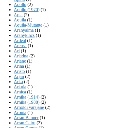
Apollo
(2)
Apollo (1970)
(1)
Apta
(2)
Aquila
(1)
Aquila-Mutante
(1)
Aranyalma
(1)
Aranykincs
(1)
Ardeal
(1)
Arensa
(1)
Ari
(1)
Ariadna
(2)
Ariane
(1)
Arina
(1)
Aristo
(1)
Arjan
(2)
Arka
(2)
Arkula
(1)
Arnica
(1)
Arnika (1914)
(2)
Arnika (1988)
(2)
Arnoldi varajane
(2)
Aronia
(1)
Arran Banner
(1)
Arran Cairn
(2)
Arran Comet
(1)