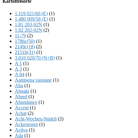
Kartoffelsorte
Content
1.119 021/60 (E)
(1)
1.480 009/58 (E)
(1)
1.81 203-92N
(1)
1.82 202-92N
(2)
11-79
(2)
1786c(50)
(1)
2149c(18)
(2)
2151b(31)
(1)
3.010 020/70 (N+B)
(1)
A 1
(1)
A 3
(1)
A 84
(1)
Aamisepa varajane
(1)
Aba
(1)
Abnaki
(1)
Abred
(1)
Abundance
(1)
Accent
(1)
Achat
(2)
Acht-Wochen-Nüdeli
(2)
Ackersegen
(1)
Activa
(1)
Ada
(1)