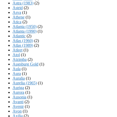
Astra (1983)
(2)
Astrid
(2)
Asva
(1)
Athene
(1)
Atica
(2)
Atlanta (1950)
(2)
Atlanta (1990)
(1)
Atlantic
(2)
Atlas (1960)
(2)
Atlas (1989)
(2)
Atleet
(1)
Atol
(1)
Atzimba
(2)
Augsburg Gold
(1)
Aula
(1)
Aura
(1)
Auralia
(1)
Aurelia (1965)
(1)
Auriga
(2)
Aurora
(1)
Ausonia
(1)
Avanti
(2)
Avenir
(1)
Avon
(1)
Axilia
(2)