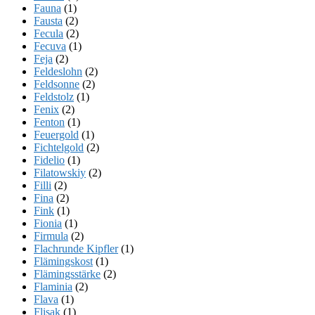
Fauna
(1)
Fausta
(2)
Fecula
(2)
Fecuva
(1)
Feja
(2)
Feldeslohn
(2)
Feldsonne
(2)
Feldstolz
(1)
Fenix
(2)
Fenton
(1)
Feuergold
(1)
Fichtelgold
(2)
Fidelio
(1)
Filatowskiy
(2)
Filli
(2)
Fina
(2)
Fink
(1)
Fionia
(1)
Firmula
(2)
Flachrunde Kipfler
(1)
Flämingskost
(1)
Flämingsstärke
(2)
Flaminia
(2)
Flava
(1)
Flisak
(1)