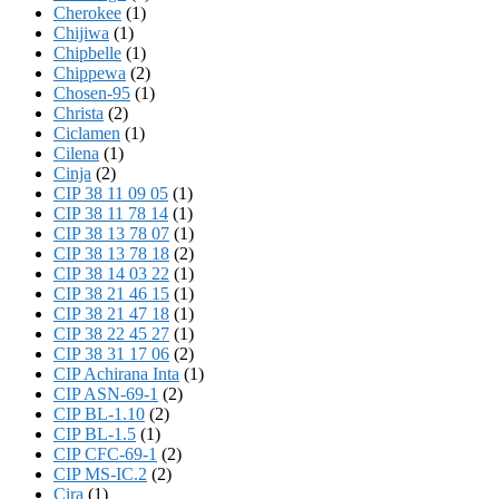
Cherokee
(1)
Chijiwa
(1)
Chipbelle
(1)
Chippewa
(2)
Chosen-95
(1)
Christa
(2)
Ciclamen
(1)
Cilena
(1)
Cinja
(2)
CIP 38 11 09 05
(1)
CIP 38 11 78 14
(1)
CIP 38 13 78 07
(1)
CIP 38 13 78 18
(2)
CIP 38 14 03 22
(1)
CIP 38 21 46 15
(1)
CIP 38 21 47 18
(1)
CIP 38 22 45 27
(1)
CIP 38 31 17 06
(2)
CIP Achirana Inta
(1)
CIP ASN-69-1
(2)
CIP BL-1.10
(2)
CIP BL-1.5
(1)
CIP CFC-69-1
(2)
CIP MS-IC.2
(2)
Cira
(1)