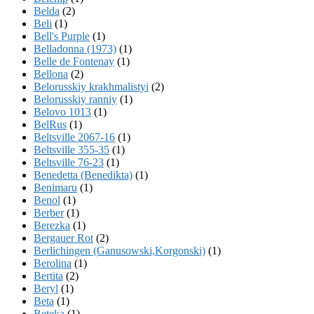
Belda
(2)
Beli
(1)
Bell's Purple
(1)
Belladonna (1973)
(1)
Belle de Fontenay
(1)
Bellona
(2)
Belorusskiy krakhmalistyi
(2)
Belorusskiy ranniy
(1)
Belovo 1013
(1)
BelRus
(1)
Beltsville 2067-16
(1)
Beltsville 355-35
(1)
Beltsville 76-23
(1)
Benedetta (Benedikta)
(1)
Benimaru
(1)
Benol
(1)
Berber
(1)
Berezka
(1)
Bergauer Rot
(2)
Berlichingen (Ganusowski,Korgonski)
(1)
Berolina
(1)
Bertita
(2)
Beryl
(1)
Beta
(1)
Beteka
(1)