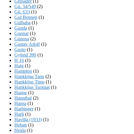
Grusader
(1)
Gü. 54/549
(2)
Gü. 633
(1)
Gul Bennep
(1)
Gülbaba
(1)
Gunda
(1)
Gunnar
(1)
Günosa
(2)
Gustav Adolf
(1)
Gusto
(1)
Gybrid 390
(1)
H 16
(1)
Haig
(1)
Hampton
(1)
Hankkijas Tanu
(2)
Hankkijas Timo
(1)
Hankkijas Tuomas
(1)
Hanne
(1)
Hannibal
(2)
Hansa
(1)
Harbinger
(1)
Harli
(1)
Havilla (1933)
(1)
Heban
(1)
Heida
(1)