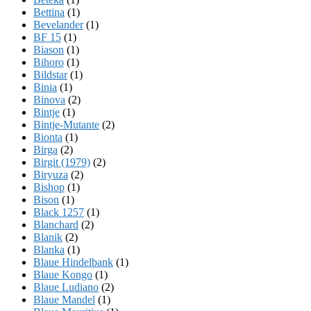
Bettina
(1)
Bevelander
(1)
BF 15
(1)
Biason
(1)
Bihoro
(1)
Bildstar
(1)
Binia
(1)
Binova
(2)
Bintje
(1)
Bintje-Mutante
(2)
Bionta
(1)
Birga
(2)
Birgit (1979)
(2)
Biryuza
(2)
Bishop
(1)
Bison
(1)
Black 1257
(1)
Blanchard
(2)
Blanik
(2)
Blanka
(1)
Blaue Hindelbank
(1)
Blaue Kongo
(1)
Blaue Ludiano
(2)
Blaue Mandel
(1)