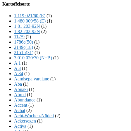
Offscreen
Kartoffelsorte
Content
1.119 021/60 (E)
(1)
1.480 009/58 (E)
(1)
1.81 203-92N
(1)
1.82 202-92N
(2)
11-79
(2)
1786c(50)
(1)
2149c(18)
(2)
2151b(31)
(1)
3.010 020/70 (N+B)
(1)
A 1
(1)
A 3
(1)
A 84
(1)
Aamisepa varajane
(1)
Aba
(1)
Abnaki
(1)
Abred
(1)
Abundance
(1)
Accent
(1)
Achat
(2)
Acht-Wochen-Nüdeli
(2)
Ackersegen
(1)
Activa
(1)