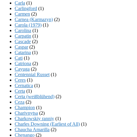
Carla
(1)
Carlingford
(1)
Carmen
(2)
Carnea (Karmazyn)
(2)
Carola (1979)
(1)
Carolina
(1)
Carpatin
(1)
Cascade
(2)
Caspar
(2)
Catarina
(1)
Cati
(1)
Catriona
(2)
Cayuga
(2)
Centennial Russet
(1)
Ceres
(1)
Cernatica
(1)
Certa
(1)
Certa (weißblühend)
(2)
Ceza
(2)
Champion
(1)
Charivnytsa
(2)
Charkowskiy ranniy
(1)
Charles Downing (Earliest of All)
(1)
Chaucha Amarilla
(2)
Chenango
(2)