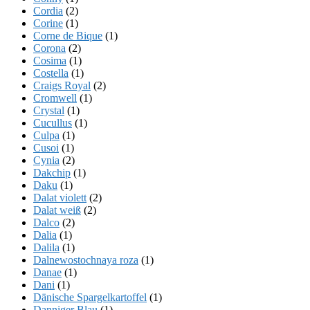
Cordia
(2)
Corine
(1)
Corne de Bique
(1)
Corona
(2)
Cosima
(1)
Costella
(1)
Craigs Royal
(2)
Cromwell
(1)
Crystal
(1)
Cucullus
(1)
Culpa
(1)
Cusoi
(1)
Cynia
(2)
Dakchip
(1)
Daku
(1)
Dalat violett
(2)
Dalat weiß
(2)
Dalco
(2)
Dalia
(1)
Dalila
(1)
Dalnewostochnaya roza
(1)
Danae
(1)
Dani
(1)
Dänische Spargelkartoffel
(1)
Danniger Blau
(1)