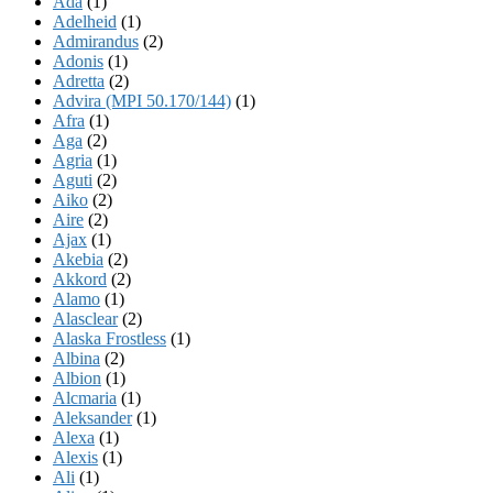
Ada
(1)
Adelheid
(1)
Admirandus
(2)
Adonis
(1)
Adretta
(2)
Advira (MPI 50.170/144)
(1)
Afra
(1)
Aga
(2)
Agria
(1)
Aguti
(2)
Aiko
(2)
Aire
(2)
Ajax
(1)
Akebia
(2)
Akkord
(2)
Alamo
(1)
Alasclear
(2)
Alaska Frostless
(1)
Albina
(2)
Albion
(1)
Alcmaria
(1)
Aleksander
(1)
Alexa
(1)
Alexis
(1)
Ali
(1)