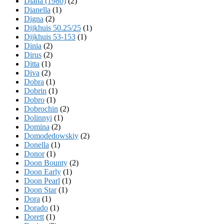
Diana (1980)
(2)
Dianella
(1)
Digna
(2)
Dijkhuis 50.25/25
(1)
Dijkhuis 53-153
(1)
Dinia
(2)
Dirus
(2)
Ditta
(1)
Diva
(2)
Dobra
(1)
Dobrin
(1)
Dobro
(1)
Dobrochin
(2)
Dolinnyi
(1)
Domina
(2)
Domodedowskiy
(2)
Donella
(1)
Donor
(1)
Doon Bounty
(2)
Doon Early
(1)
Doon Pearl
(1)
Doon Star
(1)
Dora
(1)
Dorado
(1)
Dorett
(1)