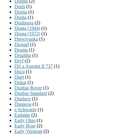
Dorina
(2)
Doris
(1)
Dorisa
(1)
Dorita
(1)
Doubrava
(2)
Draga (1944)
(1)
Draga (1972)
(1)
Drewlyanka
(1)
Drossel
(1)
Druma
(1)
Druzhba
(1)
Dryf
(2)
DS x Aspotet II 737
(1)
Duca
(1)
Duet
(1)
Dukat
(1)
Dunbar Rover
(1)
Dunbar Standard
(2)
Dunluce
(1)
Duquesa
(1)
e Schwarze
(1)
Earlaine
(2)
Early Ohio
(1)
Early Rose
(2)
Early Vermont
(2)