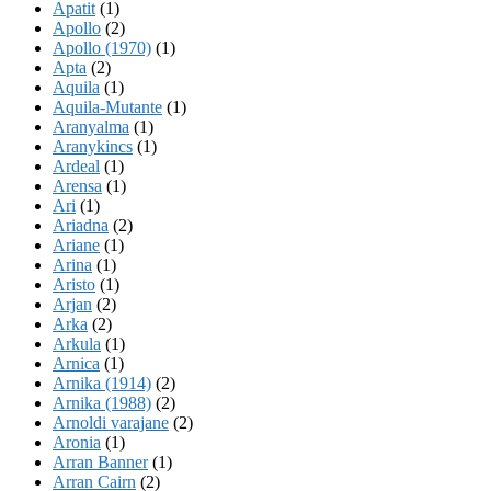
Apatit
(1)
Apollo
(2)
Apollo (1970)
(1)
Apta
(2)
Aquila
(1)
Aquila-Mutante
(1)
Aranyalma
(1)
Aranykincs
(1)
Ardeal
(1)
Arensa
(1)
Ari
(1)
Ariadna
(2)
Ariane
(1)
Arina
(1)
Aristo
(1)
Arjan
(2)
Arka
(2)
Arkula
(1)
Arnica
(1)
Arnika (1914)
(2)
Arnika (1988)
(2)
Arnoldi varajane
(2)
Aronia
(1)
Arran Banner
(1)
Arran Cairn
(2)