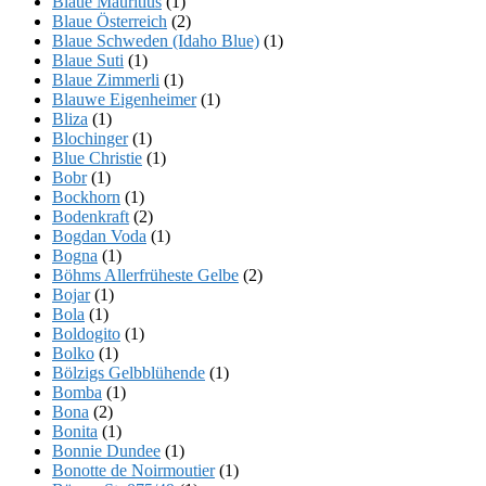
Blaue Mauritius
(1)
Blaue Österreich
(2)
Blaue Schweden (Idaho Blue)
(1)
Blaue Suti
(1)
Blaue Zimmerli
(1)
Blauwe Eigenheimer
(1)
Bliza
(1)
Blochinger
(1)
Blue Christie
(1)
Bobr
(1)
Bockhorn
(1)
Bodenkraft
(2)
Bogdan Voda
(1)
Bogna
(1)
Böhms Allerfrüheste Gelbe
(2)
Bojar
(1)
Bola
(1)
Boldogito
(1)
Bolko
(1)
Bölzigs Gelbblühende
(1)
Bomba
(1)
Bona
(2)
Bonita
(1)
Bonnie Dundee
(1)
Bonotte de Noirmoutier
(1)