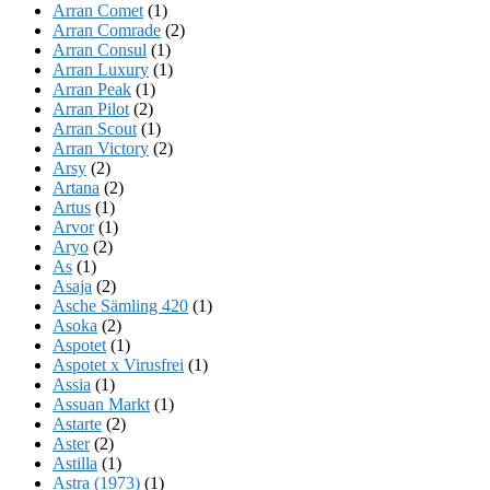
Arran Comet
(1)
Arran Comrade
(2)
Arran Consul
(1)
Arran Luxury
(1)
Arran Peak
(1)
Arran Pilot
(2)
Arran Scout
(1)
Arran Victory
(2)
Arsy
(2)
Artana
(2)
Artus
(1)
Arvor
(1)
Aryo
(2)
As
(1)
Asaja
(2)
Asche Sämling 420
(1)
Asoka
(2)
Aspotet
(1)
Aspotet x Virusfrei
(1)
Assia
(1)
Assuan Markt
(1)
Astarte
(2)
Aster
(2)
Astilla
(1)
Astra (1973)
(1)