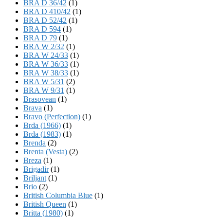
BRA D 36/42
(1)
BRA D 410/42
(1)
BRA D 52/42
(1)
BRA D 594
(1)
BRA D 79
(1)
BRA W 2/32
(1)
BRA W 24/33
(1)
BRA W 36/33
(1)
BRA W 38/33
(1)
BRA W 5/31
(2)
BRA W 9/31
(1)
Brasovean
(1)
Brava
(1)
Bravo (Perfection)
(1)
Brda (1966)
(1)
Brda (1983)
(1)
Brenda
(2)
Brenta (Vesta)
(2)
Breza
(1)
Brigadir
(1)
Briljant
(1)
Brio
(2)
British Columbia Blue
(1)
British Queen
(1)
Britta (1980)
(1)