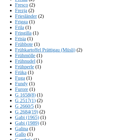
Fresco
(2)
Frezja
(2)
Friesländer
(2)
Frigga
(1)
Frila
(1)
Fringilla
(1)
Frisia
(1)
Frühbote
(1)
Frühkartoffel Prättigau (Müsli)
(2)
Frühmölle
(1)
Frühnudel
(1)
Frühperle
(1)
Früka
(1)
Fuga
(1)
Fundy
(1)
Furore
(1)
G 1658(8)
(1)
G 2517(1)
(2)
G 2660/5
(1)
G 2684(19)
(2)
Gabi (1965)
(1)
Gabi (1989)
(1)
Galina
(1)
Gallo
(1)
Gambria
(1)