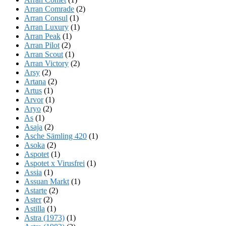
Arran Comrade
(2)
Arran Consul
(1)
Arran Luxury
(1)
Arran Peak
(1)
Arran Pilot
(2)
Arran Scout
(1)
Arran Victory
(2)
Arsy
(2)
Artana
(2)
Artus
(1)
Arvor
(1)
Aryo
(2)
As
(1)
Asaja
(2)
Asche Sämling 420
(1)
Asoka
(2)
Aspotet
(1)
Aspotet x Virusfrei
(1)
Assia
(1)
Assuan Markt
(1)
Astarte
(2)
Aster
(2)
Astilla
(1)
Astra (1973)
(1)