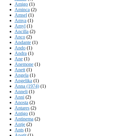
Amigo
(1)
Aminca
(2)
Amsel
(1)
Amva
(1)
Amyl
(1)
Ancilla
(2)
Anco
(2)
Andante
(1)
Ando
(1)
Andra
(1)
Ane
(1)
Anemone
(1)
Anett
(1)
Angela
(1)
Angelika
(1)
Anna (1974)
(1)
Anneli
(1)
Anni
(2)
Anosta
(2)
Antares
(2)
Antigo
(1)
Antinema
(2)
Antje
(2)
Ants
(1)
Apatit
(1)