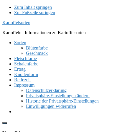
Zum Inhalt springen
Zur Fußzeile springen
Kartoffelsorten
Kartoffeln | Informationen zu Kartoffelsorten
Sorten
Blütenfarbe
Geschmack
Fleischfarbe
Schalenfarbe
Ertrag
Knollenform
Reifezeit
Impressum
Datenschutzerklärung
Privatsphäre-Einstellungen ändern
Historie der Privatsphäre-Einstellungen
Einwilligungen widerrufen
Show
Offscreen