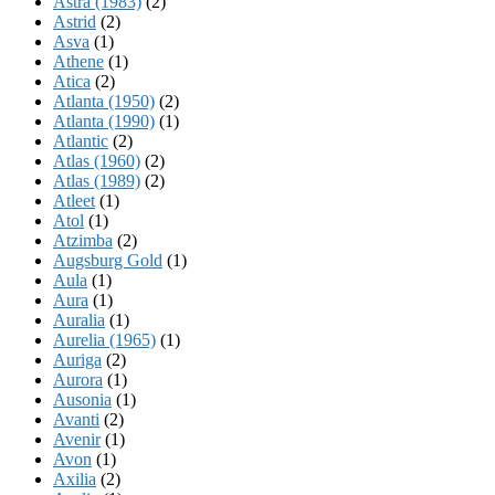
Astra (1983)
(2)
Astrid
(2)
Asva
(1)
Athene
(1)
Atica
(2)
Atlanta (1950)
(2)
Atlanta (1990)
(1)
Atlantic
(2)
Atlas (1960)
(2)
Atlas (1989)
(2)
Atleet
(1)
Atol
(1)
Atzimba
(2)
Augsburg Gold
(1)
Aula
(1)
Aura
(1)
Auralia
(1)
Aurelia (1965)
(1)
Auriga
(2)
Aurora
(1)
Ausonia
(1)
Avanti
(2)
Avenir
(1)
Avon
(1)
Axilia
(2)