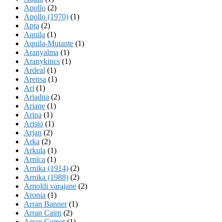
Apollo
(2)
Apollo (1970)
(1)
Apta
(2)
Aquila
(1)
Aquila-Mutante
(1)
Aranyalma
(1)
Aranykincs
(1)
Ardeal
(1)
Arensa
(1)
Ari
(1)
Ariadna
(2)
Ariane
(1)
Arina
(1)
Aristo
(1)
Arjan
(2)
Arka
(2)
Arkula
(1)
Arnica
(1)
Arnika (1914)
(2)
Arnika (1988)
(2)
Arnoldi varajane
(2)
Aronia
(1)
Arran Banner
(1)
Arran Cairn
(2)
Arran Comet
(1)