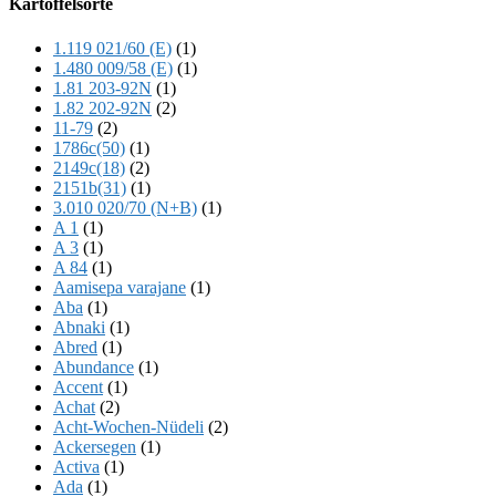
Kartoffelsorte
Content
1.119 021/60 (E)
(1)
1.480 009/58 (E)
(1)
1.81 203-92N
(1)
1.82 202-92N
(2)
11-79
(2)
1786c(50)
(1)
2149c(18)
(2)
2151b(31)
(1)
3.010 020/70 (N+B)
(1)
A 1
(1)
A 3
(1)
A 84
(1)
Aamisepa varajane
(1)
Aba
(1)
Abnaki
(1)
Abred
(1)
Abundance
(1)
Accent
(1)
Achat
(2)
Acht-Wochen-Nüdeli
(2)
Ackersegen
(1)
Activa
(1)
Ada
(1)