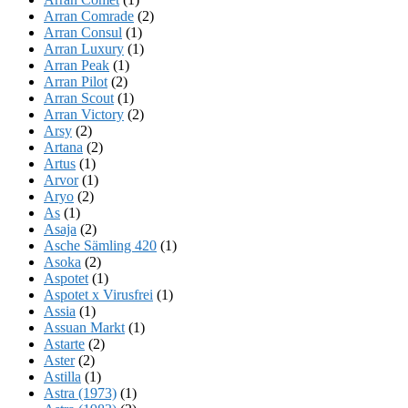
Arran Comrade
(2)
Arran Consul
(1)
Arran Luxury
(1)
Arran Peak
(1)
Arran Pilot
(2)
Arran Scout
(1)
Arran Victory
(2)
Arsy
(2)
Artana
(2)
Artus
(1)
Arvor
(1)
Aryo
(2)
As
(1)
Asaja
(2)
Asche Sämling 420
(1)
Asoka
(2)
Aspotet
(1)
Aspotet x Virusfrei
(1)
Assia
(1)
Assuan Markt
(1)
Astarte
(2)
Aster
(2)
Astilla
(1)
Astra (1973)
(1)