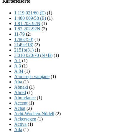
Kartoffelsorte
Content
1.119 021/60 (E)
(1)
1.480 009/58 (E)
(1)
1.81 203-92N
(1)
1.82 202-92N
(2)
11-79
(2)
1786c(50)
(1)
2149c(18)
(2)
2151b(31)
(1)
3.010 020/70 (N+B)
(1)
A 1
(1)
A 3
(1)
A 84
(1)
Aamisepa varajane
(1)
Aba
(1)
Abnaki
(1)
Abred
(1)
Abundance
(1)
Accent
(1)
Achat
(2)
Acht-Wochen-Nüdeli
(2)
Ackersegen
(1)
Activa
(1)
Ada
(1)