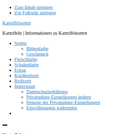
Zum Inhalt springen
Zur Fußzeile springen
Kartoffelsorten
Kartoffeln | Informationen zu Kartoffelsorten
Sorten
Blütenfarbe
Geschmack
Fleischfarbe
Schalenfarbe
Ertrag
Knollenform
Reifezeit
Impressum
Datenschutzerklärung
Privatsphäre-Einstellungen ändern
Historie der Privatsphäre-Einstellungen
Einwilligungen widerrufen
Show
Offscreen