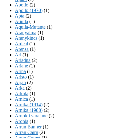
Apollo
(2)
Apollo (1970)
(1)
Apta
(2)
Aquila
(1)
Aquila-Mutante
(1)
Aranyalma
(1)
Aranykincs
(1)
Ardeal
(1)
Arensa
(1)
Ari
(1)
Ariadna
(2)
Ariane
(1)
Arina
(1)
Aristo
(1)
Arjan
(2)
Arka
(2)
Arkula
(1)
Arnica
(1)
Arnika (1914)
(2)
Arnika (1988)
(2)
Arnoldi varajane
(2)
Aronia
(1)
Arran Banner
(1)
Arran Cairn
(2)
Arran Comet
(1)