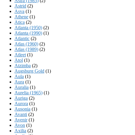
Astra (1983)
(2)
Astrid
(2)
Asva
(1)
Athene
(1)
Atica
(2)
Atlanta (1950)
(2)
Atlanta (1990)
(1)
Atlantic
(2)
Atlas (1960)
(2)
Atlas (1989)
(2)
Atleet
(1)
Atol
(1)
Atzimba
(2)
Augsburg Gold
(1)
Aula
(1)
Aura
(1)
Auralia
(1)
Aurelia (1965)
(1)
Auriga
(2)
Aurora
(1)
Ausonia
(1)
Avanti
(2)
Avenir
(1)
Avon
(1)
Axilia
(2)