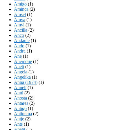
Amigo
(1)
Aminca
(2)
Amsel
(1)
Amva
(1)
Amyl
(1)
Ancilla
(2)
Anco
(2)
Andante
(1)
Ando
(1)
Andra
(1)
Ane
(1)
Anemone
(1)
Anett
(1)
Angela
(1)
Angelika
(1)
Anna (1974)
(1)
Anneli
(1)
Anni
(2)
Anosta
(2)
Antares
(2)
Antigo
(1)
Antinema
(2)
Antje
(2)
Ants
(1)
Apatit
(1)