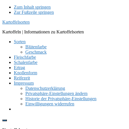
Zum Inhalt springen
Zur Fußzeile springen
Kartoffelsorten
Kartoffeln | Informationen zu Kartoffelsorten
Sorten
Blütenfarbe
Geschmack
Fleischfarbe
Schalenfarbe
Ertrag
Knollenform
Reifezeit
Impressum
Datenschutzerklärung
Privatsphäre-Einstellungen ändern
Historie der Privatsphäre-Einstellungen
Einwilligungen widerrufen
Show
Offscreen