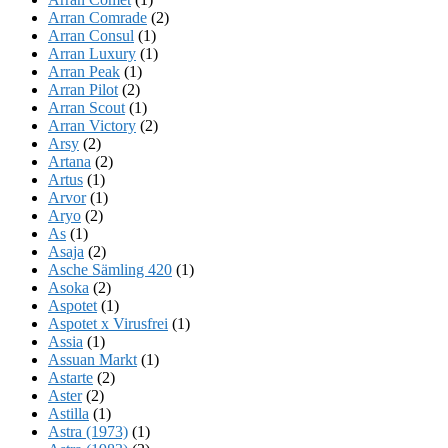
Arran Comrade
(2)
Arran Consul
(1)
Arran Luxury
(1)
Arran Peak
(1)
Arran Pilot
(2)
Arran Scout
(1)
Arran Victory
(2)
Arsy
(2)
Artana
(2)
Artus
(1)
Arvor
(1)
Aryo
(2)
As
(1)
Asaja
(2)
Asche Sämling 420
(1)
Asoka
(2)
Aspotet
(1)
Aspotet x Virusfrei
(1)
Assia
(1)
Assuan Markt
(1)
Astarte
(2)
Aster
(2)
Astilla
(1)
Astra (1973)
(1)