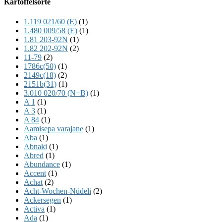
Kartoffelsorte
Content
1.119 021/60 (E)
(1)
1.480 009/58 (E)
(1)
1.81 203-92N
(1)
1.82 202-92N
(2)
11-79
(2)
1786c(50)
(1)
2149c(18)
(2)
2151b(31)
(1)
3.010 020/70 (N+B)
(1)
A 1
(1)
A 3
(1)
A 84
(1)
Aamisepa varajane
(1)
Aba
(1)
Abnaki
(1)
Abred
(1)
Abundance
(1)
Accent
(1)
Achat
(2)
Acht-Wochen-Nüdeli
(2)
Ackersegen
(1)
Activa
(1)
Ada
(1)