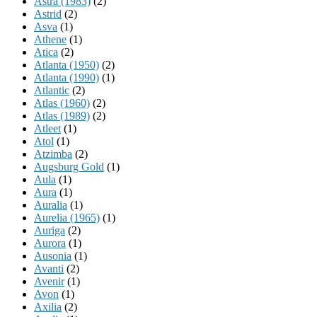
Astra (1983)
(2)
Astrid
(2)
Asva
(1)
Athene
(1)
Atica
(2)
Atlanta (1950)
(2)
Atlanta (1990)
(1)
Atlantic
(2)
Atlas (1960)
(2)
Atlas (1989)
(2)
Atleet
(1)
Atol
(1)
Atzimba
(2)
Augsburg Gold
(1)
Aula
(1)
Aura
(1)
Auralia
(1)
Aurelia (1965)
(1)
Auriga
(2)
Aurora
(1)
Ausonia
(1)
Avanti
(2)
Avenir
(1)
Avon
(1)
Axilia
(2)