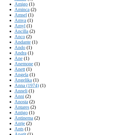
Amigo
(1)
Aminca
(2)
Amsel
(1)
Amva
(1)
Amyl
(1)
Ancilla
(2)
Anco
(2)
Andante
(1)
Ando
(1)
Andra
(1)
Ane
(1)
Anemone
(1)
Anett
(1)
Angela
(1)
Angelika
(1)
Anna (1974)
(1)
Anneli
(1)
Anni
(2)
Anosta
(2)
Antares
(2)
Antigo
(1)
Antinema
(2)
Antje
(2)
Ants
(1)
Apatit
(1)