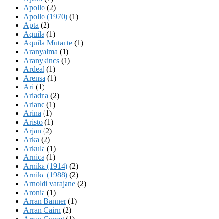
Apollo
(2)
Apollo (1970)
(1)
Apta
(2)
Aquila
(1)
Aquila-Mutante
(1)
Aranyalma
(1)
Aranykincs
(1)
Ardeal
(1)
Arensa
(1)
Ari
(1)
Ariadna
(2)
Ariane
(1)
Arina
(1)
Aristo
(1)
Arjan
(2)
Arka
(2)
Arkula
(1)
Arnica
(1)
Arnika (1914)
(2)
Arnika (1988)
(2)
Arnoldi varajane
(2)
Aronia
(1)
Arran Banner
(1)
Arran Cairn
(2)
Arran Comet
(1)