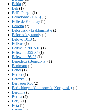
Belda
(2)
Beli
(1)
Bell's Purple
(1)
Belladonna (1973)
(1)
Belle de Fontenay
(1)
Bellona
(2)
Belorusskiy krakhmalistyi
(2)
Belorusskiy ranniy
(1)
Belovo 1013
(1)
BelRus
(1)
Beltsville 2067-16
(1)
Beltsville 355-35
(1)
Beltsville 76-23
(1)
Benedetta (Benedikta)
(1)
Benimaru
(1)
Benol
(1)
Berber
(1)
Berezka
(1)
Bergauer Rot
(2)
Berlichingen (Ganusowski,Korgonski)
(1)
Berolina
(1)
Bertita
(2)
Beryl
(1)
Beta
(1)
Beteka
(1)