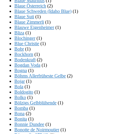
Blaue Mauritius
(1)
Blaue Österreich
(2)
Blaue Schweden (Idaho Blue)
(1)
Blaue Suti
(1)
Blaue Zimmerli
(1)
Blauwe Eigenheimer
(1)
Bliza
(1)
Blochinger
(1)
Blue Christie
(1)
Bobr
(1)
Bockhorn
(1)
Bodenkraft
(2)
Bogdan Voda
(1)
Bogna
(1)
Böhms Allerfrüheste Gelbe
(2)
Bojar
(1)
Bola
(1)
Boldogito
(1)
Bolko
(1)
Bölzigs Gelbblühende
(1)
Bomba
(1)
Bona
(2)
Bonita
(1)
Bonnie Dundee
(1)
Bonotte de Noirmoutier
(1)