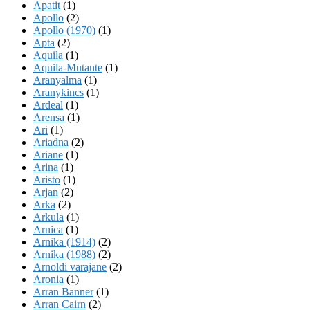
Apatit
(1)
Apollo
(2)
Apollo (1970)
(1)
Apta
(2)
Aquila
(1)
Aquila-Mutante
(1)
Aranyalma
(1)
Aranykincs
(1)
Ardeal
(1)
Arensa
(1)
Ari
(1)
Ariadna
(2)
Ariane
(1)
Arina
(1)
Aristo
(1)
Arjan
(2)
Arka
(2)
Arkula
(1)
Arnica
(1)
Arnika (1914)
(2)
Arnika (1988)
(2)
Arnoldi varajane
(2)
Aronia
(1)
Arran Banner
(1)
Arran Cairn
(2)