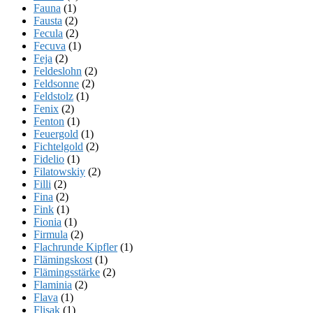
Fauna
(1)
Fausta
(2)
Fecula
(2)
Fecuva
(1)
Feja
(2)
Feldeslohn
(2)
Feldsonne
(2)
Feldstolz
(1)
Fenix
(2)
Fenton
(1)
Feuergold
(1)
Fichtelgold
(2)
Fidelio
(1)
Filatowskiy
(2)
Filli
(2)
Fina
(2)
Fink
(1)
Fionia
(1)
Firmula
(2)
Flachrunde Kipfler
(1)
Flämingskost
(1)
Flämingsstärke
(2)
Flaminia
(2)
Flava
(1)
Flisak
(1)