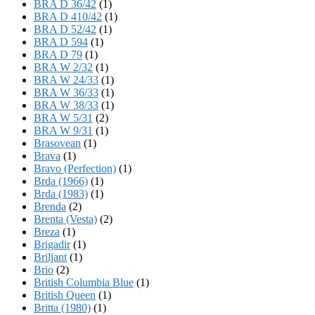
BRA D 36/42
(1)
BRA D 410/42
(1)
BRA D 52/42
(1)
BRA D 594
(1)
BRA D 79
(1)
BRA W 2/32
(1)
BRA W 24/33
(1)
BRA W 36/33
(1)
BRA W 38/33
(1)
BRA W 5/31
(2)
BRA W 9/31
(1)
Brasovean
(1)
Brava
(1)
Bravo (Perfection)
(1)
Brda (1966)
(1)
Brda (1983)
(1)
Brenda
(2)
Brenta (Vesta)
(2)
Breza
(1)
Brigadir
(1)
Briljant
(1)
Brio
(2)
British Columbia Blue
(1)
British Queen
(1)
Britta (1980)
(1)