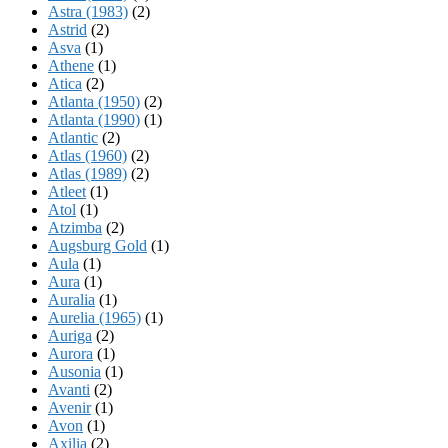
Astra (1983)
(2)
Astrid
(2)
Asva
(1)
Athene
(1)
Atica
(2)
Atlanta (1950)
(2)
Atlanta (1990)
(1)
Atlantic
(2)
Atlas (1960)
(2)
Atlas (1989)
(2)
Atleet
(1)
Atol
(1)
Atzimba
(2)
Augsburg Gold
(1)
Aula
(1)
Aura
(1)
Auralia
(1)
Aurelia (1965)
(1)
Auriga
(2)
Aurora
(1)
Ausonia
(1)
Avanti
(2)
Avenir
(1)
Avon
(1)
Axilia
(2)