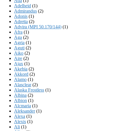
Ada
(1)
Adelheid
(1)
Admirandus
(2)
Adonis
(1)
Adretta
(2)
Advira (MPI 50.170/144)
(1)
Afra
(1)
Aga
(2)
Agria
(1)
Aguti
(2)
Aiko
(2)
Aire
(2)
Ajax
(1)
Akebia
(2)
Akkord
(2)
Alamo
(1)
Alasclear
(2)
Alaska Frostless
(1)
Albina
(2)
Albion
(1)
Alcmaria
(1)
Aleksander
(1)
Alexa
(1)
Alexis
(1)
Ali
(1)