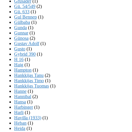
Grusader
(1)
Gü. 54/549
(2)
Gü. 633
(1)
Gul Bennep
(1)
Gülbaba
(1)
Gunda
(1)
Gunnar
(1)
Günosa
(2)
Gustav Adolf
(1)
Gusto
(1)
Gybrid 390
(1)
H 16
(1)
Haig
(1)
Hampton
(1)
Hankkijas Tanu
(2)
Hankkijas Timo
(1)
Hankkijas Tuomas
(1)
Hanne
(1)
Hannibal
(2)
Hansa
(1)
Harbinger
(1)
Harli
(1)
Havilla (1933)
(1)
Heban
(1)
Heida
(1)