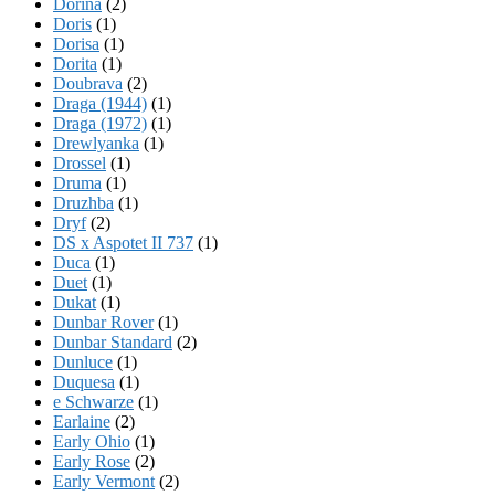
Dorina
(2)
Doris
(1)
Dorisa
(1)
Dorita
(1)
Doubrava
(2)
Draga (1944)
(1)
Draga (1972)
(1)
Drewlyanka
(1)
Drossel
(1)
Druma
(1)
Druzhba
(1)
Dryf
(2)
DS x Aspotet II 737
(1)
Duca
(1)
Duet
(1)
Dukat
(1)
Dunbar Rover
(1)
Dunbar Standard
(2)
Dunluce
(1)
Duquesa
(1)
e Schwarze
(1)
Earlaine
(2)
Early Ohio
(1)
Early Rose
(2)
Early Vermont
(2)