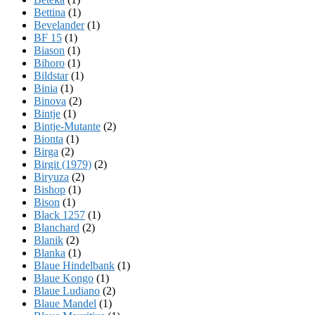
Bettina
(1)
Bevelander
(1)
BF 15
(1)
Biason
(1)
Bihoro
(1)
Bildstar
(1)
Binia
(1)
Binova
(2)
Bintje
(1)
Bintje-Mutante
(2)
Bionta
(1)
Birga
(2)
Birgit (1979)
(2)
Biryuza
(2)
Bishop
(1)
Bison
(1)
Black 1257
(1)
Blanchard
(2)
Blanik
(2)
Blanka
(1)
Blaue Hindelbank
(1)
Blaue Kongo
(1)
Blaue Ludiano
(2)
Blaue Mandel
(1)