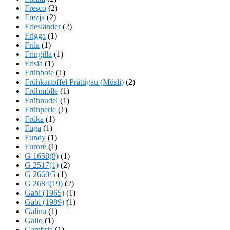
Fresco
(2)
Frezja
(2)
Friesländer
(2)
Frigga
(1)
Frila
(1)
Fringilla
(1)
Frisia
(1)
Frühbote
(1)
Frühkartoffel Prättigau (Müsli)
(2)
Frühmölle
(1)
Frühnudel
(1)
Frühperle
(1)
Früka
(1)
Fuga
(1)
Fundy
(1)
Furore
(1)
G 1658(8)
(1)
G 2517(1)
(2)
G 2660/5
(1)
G 2684(19)
(2)
Gabi (1965)
(1)
Gabi (1989)
(1)
Galina
(1)
Gallo
(1)
Gambria
(1)