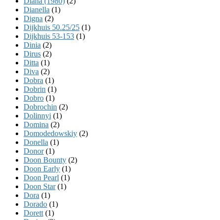
Diana (1980)
(2)
Dianella
(1)
Digna
(2)
Dijkhuis 50.25/25
(1)
Dijkhuis 53-153
(1)
Dinia
(2)
Dirus
(2)
Ditta
(1)
Diva
(2)
Dobra
(1)
Dobrin
(1)
Dobro
(1)
Dobrochin
(2)
Dolinnyi
(1)
Domina
(2)
Domodedowskiy
(2)
Donella
(1)
Donor
(1)
Doon Bounty
(2)
Doon Early
(1)
Doon Pearl
(1)
Doon Star
(1)
Dora
(1)
Dorado
(1)
Dorett
(1)