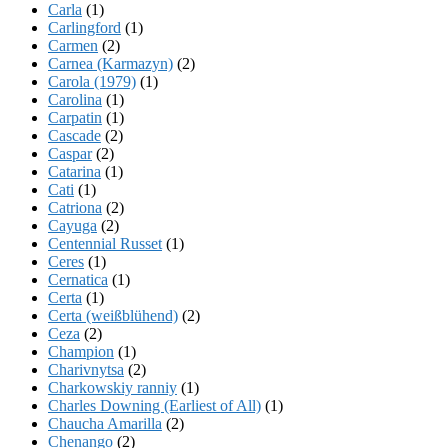
Carla
(1)
Carlingford
(1)
Carmen
(2)
Carnea (Karmazyn)
(2)
Carola (1979)
(1)
Carolina
(1)
Carpatin
(1)
Cascade
(2)
Caspar
(2)
Catarina
(1)
Cati
(1)
Catriona
(2)
Cayuga
(2)
Centennial Russet
(1)
Ceres
(1)
Cernatica
(1)
Certa
(1)
Certa (weißblühend)
(2)
Ceza
(2)
Champion
(1)
Charivnytsa
(2)
Charkowskiy ranniy
(1)
Charles Downing (Earliest of All)
(1)
Chaucha Amarilla
(2)
Chenango
(2)