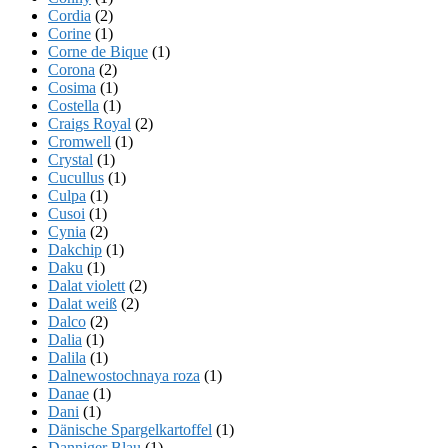
Cordia
(2)
Corine
(1)
Corne de Bique
(1)
Corona
(2)
Cosima
(1)
Costella
(1)
Craigs Royal
(2)
Cromwell
(1)
Crystal
(1)
Cucullus
(1)
Culpa
(1)
Cusoi
(1)
Cynia
(2)
Dakchip
(1)
Daku
(1)
Dalat violett
(2)
Dalat weiß
(2)
Dalco
(2)
Dalia
(1)
Dalila
(1)
Dalnewostochnaya roza
(1)
Danae
(1)
Dani
(1)
Dänische Spargelkartoffel
(1)
Danniger Blau
(1)