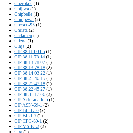
Cherokee
(1)
Chijiwa
(1)
Chipbelle
(1)
Chippewa
(2)
Chosen-95
(1)
Christa
(2)
Ciclamen
(1)
Cilena
(1)
Cinja
(2)
CIP 38 11 09 05
(1)
CIP 38 11 78 14
(1)
CIP 38 13 78 07
(1)
CIP 38 13 78 18
(2)
CIP 38 14 03 22
(1)
CIP 38 21 46 15
(1)
CIP 38 21 47 18
(1)
CIP 38 22 45 27
(1)
CIP 38 31 17 06
(2)
CIP Achirana Inta
(1)
CIP ASN-69-1
(2)
CIP BL-1.10
(2)
CIP BL-1.5
(1)
CIP CFC-69-1
(2)
CIP MS-IC.2
(2)
Cira
(1)