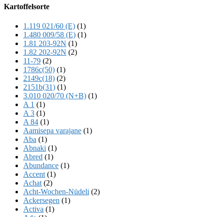
Offscreen
Kartoffelsorte
Content
1.119 021/60 (E)
(1)
1.480 009/58 (E)
(1)
1.81 203-92N
(1)
1.82 202-92N
(2)
11-79
(2)
1786c(50)
(1)
2149c(18)
(2)
2151b(31)
(1)
3.010 020/70 (N+B)
(1)
A 1
(1)
A 3
(1)
A 84
(1)
Aamisepa varajane
(1)
Aba
(1)
Abnaki
(1)
Abred
(1)
Abundance
(1)
Accent
(1)
Achat
(2)
Acht-Wochen-Nüdeli
(2)
Ackersegen
(1)
Activa
(1)