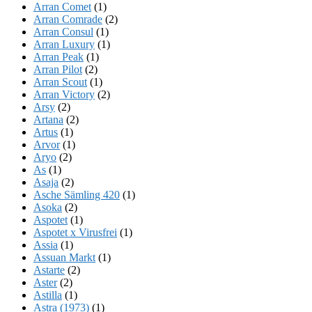
Arran Comet
(1)
Arran Comrade
(2)
Arran Consul
(1)
Arran Luxury
(1)
Arran Peak
(1)
Arran Pilot
(2)
Arran Scout
(1)
Arran Victory
(2)
Arsy
(2)
Artana
(2)
Artus
(1)
Arvor
(1)
Aryo
(2)
As
(1)
Asaja
(2)
Asche Sämling 420
(1)
Asoka
(2)
Aspotet
(1)
Aspotet x Virusfrei
(1)
Assia
(1)
Assuan Markt
(1)
Astarte
(2)
Aster
(2)
Astilla
(1)
Astra (1973)
(1)