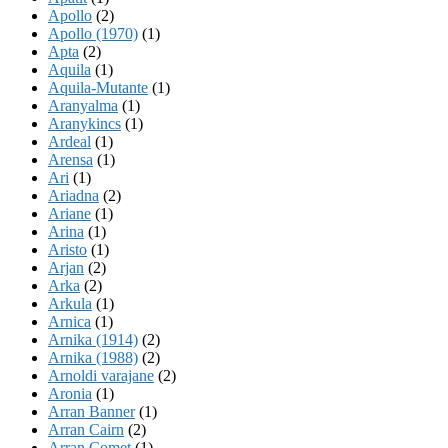
Apollo
(2)
Apollo (1970)
(1)
Apta
(2)
Aquila
(1)
Aquila-Mutante
(1)
Aranyalma
(1)
Aranykincs
(1)
Ardeal
(1)
Arensa
(1)
Ari
(1)
Ariadna
(2)
Ariane
(1)
Arina
(1)
Aristo
(1)
Arjan
(2)
Arka
(2)
Arkula
(1)
Arnica
(1)
Arnika (1914)
(2)
Arnika (1988)
(2)
Arnoldi varajane
(2)
Aronia
(1)
Arran Banner
(1)
Arran Cairn
(2)
Arran Comet
(1)