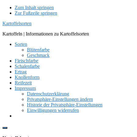
Zum Inhalt springen
Zur Fußzeile springen
Kartoffelsorten
Kartoffeln | Informationen zu Kartoffelsorten
Sorten
Blütenfarbe
Geschmack
Fleischfarbe
Schalenfarbe
Ertrag
Knollenform
Reifezeit
Impressum
Datenschutzerklärung
Privatsphäre-Einstellungen ändern
Historie der Privatsphäre-Einstellungen
Einwilligungen widerrufen
Show
Offscreen