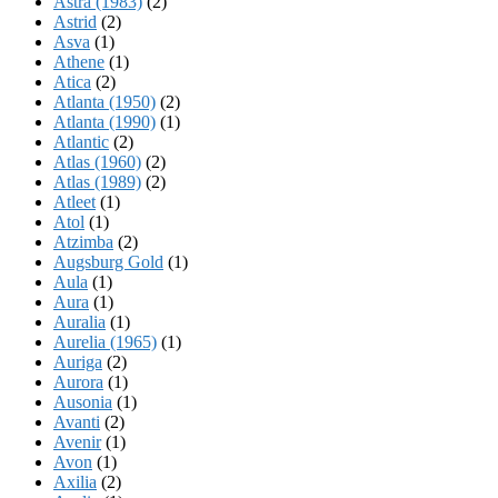
Astra (1983)
(2)
Astrid
(2)
Asva
(1)
Athene
(1)
Atica
(2)
Atlanta (1950)
(2)
Atlanta (1990)
(1)
Atlantic
(2)
Atlas (1960)
(2)
Atlas (1989)
(2)
Atleet
(1)
Atol
(1)
Atzimba
(2)
Augsburg Gold
(1)
Aula
(1)
Aura
(1)
Auralia
(1)
Aurelia (1965)
(1)
Auriga
(2)
Aurora
(1)
Ausonia
(1)
Avanti
(2)
Avenir
(1)
Avon
(1)
Axilia
(2)