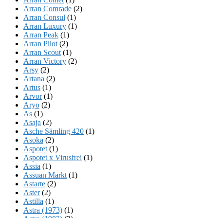
Arran Comrade
(2)
Arran Consul
(1)
Arran Luxury
(1)
Arran Peak
(1)
Arran Pilot
(2)
Arran Scout
(1)
Arran Victory
(2)
Arsy
(2)
Artana
(2)
Artus
(1)
Arvor
(1)
Aryo
(2)
As
(1)
Asaja
(2)
Asche Sämling 420
(1)
Asoka
(2)
Aspotet
(1)
Aspotet x Virusfrei
(1)
Assia
(1)
Assuan Markt
(1)
Astarte
(2)
Aster
(2)
Astilla
(1)
Astra (1973)
(1)