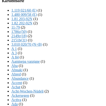
Kartoffelsorte
Content
1.119 021/60 (E)
(1)
1.480 009/58 (E)
(1)
1.81 203-92N
(1)
1.82 202-92N
(2)
11-79
(2)
1786c(50)
(1)
2149c(18)
(2)
2151b(31)
(1)
3.010 020/70 (N+B)
(1)
A 1
(1)
A 3
(1)
A 84
(1)
Aamisepa varajane
(1)
Aba
(1)
Abnaki
(1)
Abred
(1)
Abundance
(1)
Accent
(1)
Achat
(2)
Acht-Wochen-Nüdeli
(2)
Ackersegen
(1)
Activa
(1)
Ada
(1)