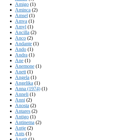
Amigo
(1)
Aminca
(2)
Amsel
(1)
Amva
(1)
Amyl
(1)
Ancilla
(2)
Anco
(2)
Andante
(1)
Ando
(1)
Andra
(1)
Ane
(1)
Anemone
(1)
Anett
(1)
Angela
(1)
Angelika
(1)
Anna (1974)
(1)
Anneli
(1)
Anni
(2)
Anosta
(2)
Antares
(2)
Antigo
(1)
Antinema
(2)
Antje
(2)
Ants
(1)
Apatit
(1)