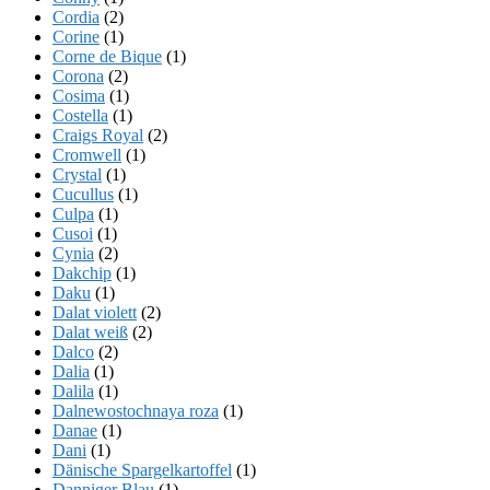
Cordia
(2)
Corine
(1)
Corne de Bique
(1)
Corona
(2)
Cosima
(1)
Costella
(1)
Craigs Royal
(2)
Cromwell
(1)
Crystal
(1)
Cucullus
(1)
Culpa
(1)
Cusoi
(1)
Cynia
(2)
Dakchip
(1)
Daku
(1)
Dalat violett
(2)
Dalat weiß
(2)
Dalco
(2)
Dalia
(1)
Dalila
(1)
Dalnewostochnaya roza
(1)
Danae
(1)
Dani
(1)
Dänische Spargelkartoffel
(1)
Danniger Blau
(1)