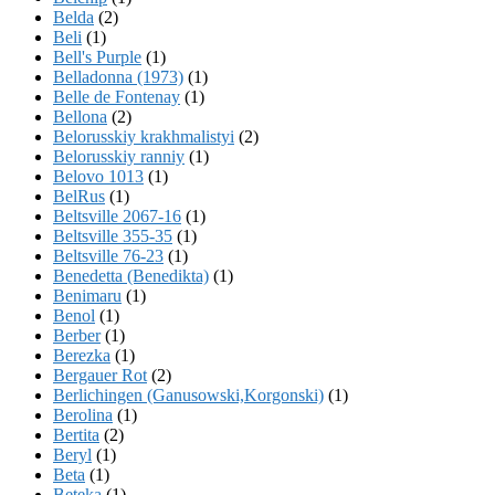
Belda
(2)
Beli
(1)
Bell's Purple
(1)
Belladonna (1973)
(1)
Belle de Fontenay
(1)
Bellona
(2)
Belorusskiy krakhmalistyi
(2)
Belorusskiy ranniy
(1)
Belovo 1013
(1)
BelRus
(1)
Beltsville 2067-16
(1)
Beltsville 355-35
(1)
Beltsville 76-23
(1)
Benedetta (Benedikta)
(1)
Benimaru
(1)
Benol
(1)
Berber
(1)
Berezka
(1)
Bergauer Rot
(2)
Berlichingen (Ganusowski,Korgonski)
(1)
Berolina
(1)
Bertita
(2)
Beryl
(1)
Beta
(1)
Beteka
(1)