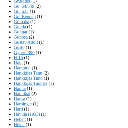
Grusader
(1)
Gü. 54/549
(2)
Gü. 633
(1)
Gul Bennep
(1)
Gülbaba
(1)
Gunda
(1)
Gunnar
(1)
Günosa
(2)
Gustav Adolf
(1)
Gusto
(1)
Gybrid 390
(1)
H 16
(1)
Haig
(1)
Hampton
(1)
Hankkijas Tanu
(2)
Hankkijas Timo
(1)
Hankkijas Tuomas
(1)
Hanne
(1)
Hannibal
(2)
Hansa
(1)
Harbinger
(1)
Harli
(1)
Havilla (1933)
(1)
Heban
(1)
Heida
(1)