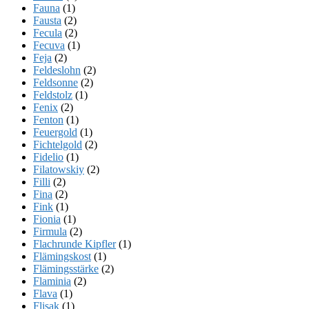
Fauna
(1)
Fausta
(2)
Fecula
(2)
Fecuva
(1)
Feja
(2)
Feldeslohn
(2)
Feldsonne
(2)
Feldstolz
(1)
Fenix
(2)
Fenton
(1)
Feuergold
(1)
Fichtelgold
(2)
Fidelio
(1)
Filatowskiy
(2)
Filli
(2)
Fina
(2)
Fink
(1)
Fionia
(1)
Firmula
(2)
Flachrunde Kipfler
(1)
Flämingskost
(1)
Flämingsstärke
(2)
Flaminia
(2)
Flava
(1)
Flisak
(1)