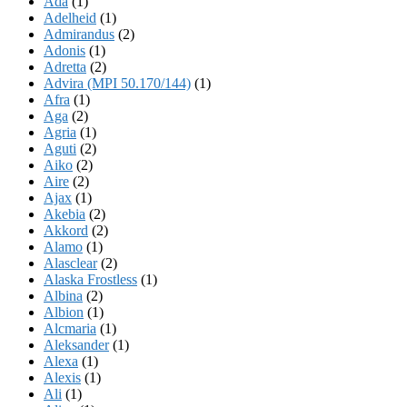
Ada
(1)
Adelheid
(1)
Admirandus
(2)
Adonis
(1)
Adretta
(2)
Advira (MPI 50.170/144)
(1)
Afra
(1)
Aga
(2)
Agria
(1)
Aguti
(2)
Aiko
(2)
Aire
(2)
Ajax
(1)
Akebia
(2)
Akkord
(2)
Alamo
(1)
Alasclear
(2)
Alaska Frostless
(1)
Albina
(2)
Albion
(1)
Alcmaria
(1)
Aleksander
(1)
Alexa
(1)
Alexis
(1)
Ali
(1)