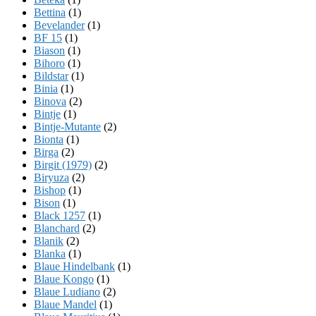
Bettina
(1)
Bevelander
(1)
BF 15
(1)
Biason
(1)
Bihoro
(1)
Bildstar
(1)
Binia
(1)
Binova
(2)
Bintje
(1)
Bintje-Mutante
(2)
Bionta
(1)
Birga
(2)
Birgit (1979)
(2)
Biryuza
(2)
Bishop
(1)
Bison
(1)
Black 1257
(1)
Blanchard
(2)
Blanik
(2)
Blanka
(1)
Blaue Hindelbank
(1)
Blaue Kongo
(1)
Blaue Ludiano
(2)
Blaue Mandel
(1)