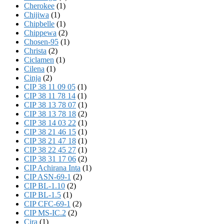
Cherokee
(1)
Chijiwa
(1)
Chipbelle
(1)
Chippewa
(2)
Chosen-95
(1)
Christa
(2)
Ciclamen
(1)
Cilena
(1)
Cinja
(2)
CIP 38 11 09 05
(1)
CIP 38 11 78 14
(1)
CIP 38 13 78 07
(1)
CIP 38 13 78 18
(2)
CIP 38 14 03 22
(1)
CIP 38 21 46 15
(1)
CIP 38 21 47 18
(1)
CIP 38 22 45 27
(1)
CIP 38 31 17 06
(2)
CIP Achirana Inta
(1)
CIP ASN-69-1
(2)
CIP BL-1.10
(2)
CIP BL-1.5
(1)
CIP CFC-69-1
(2)
CIP MS-IC.2
(2)
Cira
(1)