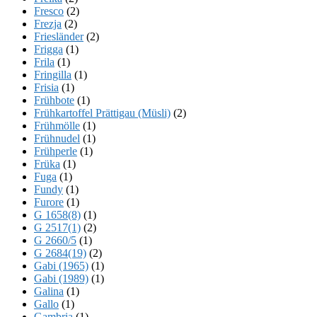
Fresco
(2)
Frezja
(2)
Friesländer
(2)
Frigga
(1)
Frila
(1)
Fringilla
(1)
Frisia
(1)
Frühbote
(1)
Frühkartoffel Prättigau (Müsli)
(2)
Frühmölle
(1)
Frühnudel
(1)
Frühperle
(1)
Früka
(1)
Fuga
(1)
Fundy
(1)
Furore
(1)
G 1658(8)
(1)
G 2517(1)
(2)
G 2660/5
(1)
G 2684(19)
(2)
Gabi (1965)
(1)
Gabi (1989)
(1)
Galina
(1)
Gallo
(1)
Gambria
(1)