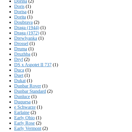
Dorina
(2)
Doris
(1)
Dorisa
(1)
Dorita
(1)
Doubrava
(2)
Draga (1944)
(1)
Draga (1972)
(1)
Drewlyanka
(1)
Drossel
(1)
Druma
(1)
Druzhba
(1)
Dryf
(2)
DS x Aspotet II 737
(1)
Duca
(1)
Duet
(1)
Dukat
(1)
Dunbar Rover
(1)
Dunbar Standard
(2)
Dunluce
(1)
Duquesa
(1)
e Schwarze
(1)
Earlaine
(2)
Early Ohio
(1)
Early Rose
(2)
Early Vermont
(2)