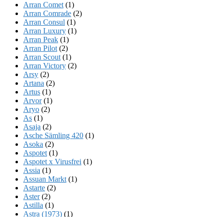
Arran Comet
(1)
Arran Comrade
(2)
Arran Consul
(1)
Arran Luxury
(1)
Arran Peak
(1)
Arran Pilot
(2)
Arran Scout
(1)
Arran Victory
(2)
Arsy
(2)
Artana
(2)
Artus
(1)
Arvor
(1)
Aryo
(2)
As
(1)
Asaja
(2)
Asche Sämling 420
(1)
Asoka
(2)
Aspotet
(1)
Aspotet x Virusfrei
(1)
Assia
(1)
Assuan Markt
(1)
Astarte
(2)
Aster
(2)
Astilla
(1)
Astra (1973)
(1)