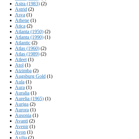
Astra (1983)
(2)
Astrid
(2)
Asva
(1)
Athene
(1)
Atica
(2)
Atlanta (1950)
(2)
Atlanta (1990)
(1)
Atlantic
(2)
Atlas (1960)
(2)
Atlas (1989)
(2)
Atleet
(1)
Atol
(1)
Atzimba
(2)
Augsburg Gold
(1)
Aula
(1)
Aura
(1)
Auralia
(1)
Aurelia (1965)
(1)
Auriga
(2)
Aurora
(1)
Ausonia
(1)
Avanti
(2)
Avenir
(1)
Avon
(1)
Axilia
(2)