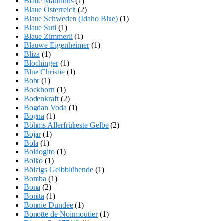
Blaue Mauritius
(1)
Blaue Österreich
(2)
Blaue Schweden (Idaho Blue)
(1)
Blaue Suti
(1)
Blaue Zimmerli
(1)
Blauwe Eigenheimer
(1)
Bliza
(1)
Blochinger
(1)
Blue Christie
(1)
Bobr
(1)
Bockhorn
(1)
Bodenkraft
(2)
Bogdan Voda
(1)
Bogna
(1)
Böhms Allerfrüheste Gelbe
(2)
Bojar
(1)
Bola
(1)
Boldogito
(1)
Bolko
(1)
Bölzigs Gelbblühende
(1)
Bomba
(1)
Bona
(2)
Bonita
(1)
Bonnie Dundee
(1)
Bonotte de Noirmoutier
(1)