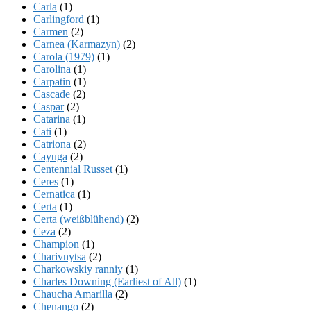
Carla
(1)
Carlingford
(1)
Carmen
(2)
Carnea (Karmazyn)
(2)
Carola (1979)
(1)
Carolina
(1)
Carpatin
(1)
Cascade
(2)
Caspar
(2)
Catarina
(1)
Cati
(1)
Catriona
(2)
Cayuga
(2)
Centennial Russet
(1)
Ceres
(1)
Cernatica
(1)
Certa
(1)
Certa (weißblühend)
(2)
Ceza
(2)
Champion
(1)
Charivnytsa
(2)
Charkowskiy ranniy
(1)
Charles Downing (Earliest of All)
(1)
Chaucha Amarilla
(2)
Chenango
(2)