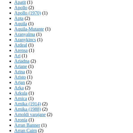
Apatit
(1)
Apollo
(2)
Apollo (1970)
(1)
Apta
(2)
Aquila
(1)
Aquila-Mutante
(1)
Aranyalma
(1)
Aranykincs
(1)
Ardeal
(1)
Arensa
(1)
Ari
(1)
Ariadna
(2)
Ariane
(1)
Arina
(1)
Aristo
(1)
Arjan
(2)
Arka
(2)
Arkula
(1)
Arnica
(1)
Arnika (1914)
(2)
Arnika (1988)
(2)
Arnoldi varajane
(2)
Aronia
(1)
Arran Banner
(1)
Arran Cairn
(2)