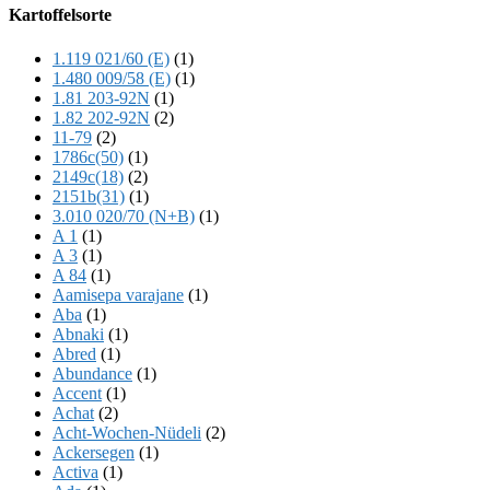
Offscreen
Kartoffelsorte
Content
1.119 021/60 (E)
(1)
1.480 009/58 (E)
(1)
1.81 203-92N
(1)
1.82 202-92N
(2)
11-79
(2)
1786c(50)
(1)
2149c(18)
(2)
2151b(31)
(1)
3.010 020/70 (N+B)
(1)
A 1
(1)
A 3
(1)
A 84
(1)
Aamisepa varajane
(1)
Aba
(1)
Abnaki
(1)
Abred
(1)
Abundance
(1)
Accent
(1)
Achat
(2)
Acht-Wochen-Nüdeli
(2)
Ackersegen
(1)
Activa
(1)