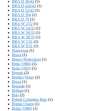
BRA D 36/42
(1)
BRA D 410/42
(1)
BRA D 52/42
(1)
BRA D 594
(1)
BRA D 79
(1)
BRA W 2/32
(1)
BRA W 24/33
(1)
BRA W 36/33
(1)
BRA W 38/33
(1)
BRA W 5/31
(2)
BRA W 9/31
(1)
Brasovean
(1)
Brava
(1)
Bravo (Perfection)
(1)
Brda (1966)
(1)
Brda (1983)
(1)
Brenda
(2)
Brenta (Vesta)
(2)
Breza
(1)
Brigadir
(1)
Briljant
(1)
Brio
(2)
British Columbia Blue
(1)
British Queen
(1)
Britta (1980)
(1)