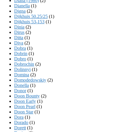
Diana (1980)
(2)
Dianella
(1)
Digna
(2)
Dijkhuis 50.25/25
(1)
Dijkhuis 53-153
(1)
Dinia
(2)
Dirus
(2)
Ditta
(1)
Diva
(2)
Dobra
(1)
Dobrin
(1)
Dobro
(1)
Dobrochin
(2)
Dolinnyi
(1)
Domina
(2)
Domodedowskiy
(2)
Donella
(1)
Donor
(1)
Doon Bounty
(2)
Doon Early
(1)
Doon Pearl
(1)
Doon Star
(1)
Dora
(1)
Dorado
(1)
Dorett
(1)