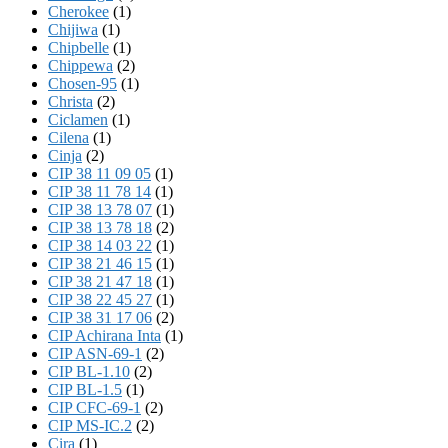
Cherokee
(1)
Chijiwa
(1)
Chipbelle
(1)
Chippewa
(2)
Chosen-95
(1)
Christa
(2)
Ciclamen
(1)
Cilena
(1)
Cinja
(2)
CIP 38 11 09 05
(1)
CIP 38 11 78 14
(1)
CIP 38 13 78 07
(1)
CIP 38 13 78 18
(2)
CIP 38 14 03 22
(1)
CIP 38 21 46 15
(1)
CIP 38 21 47 18
(1)
CIP 38 22 45 27
(1)
CIP 38 31 17 06
(2)
CIP Achirana Inta
(1)
CIP ASN-69-1
(2)
CIP BL-1.10
(2)
CIP BL-1.5
(1)
CIP CFC-69-1
(2)
CIP MS-IC.2
(2)
Cira
(1)