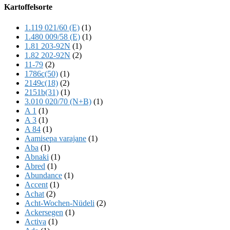
Offscreen
Kartoffelsorte
Content
1.119 021/60 (E)
(1)
1.480 009/58 (E)
(1)
1.81 203-92N
(1)
1.82 202-92N
(2)
11-79
(2)
1786c(50)
(1)
2149c(18)
(2)
2151b(31)
(1)
3.010 020/70 (N+B)
(1)
A 1
(1)
A 3
(1)
A 84
(1)
Aamisepa varajane
(1)
Aba
(1)
Abnaki
(1)
Abred
(1)
Abundance
(1)
Accent
(1)
Achat
(2)
Acht-Wochen-Nüdeli
(2)
Ackersegen
(1)
Activa
(1)