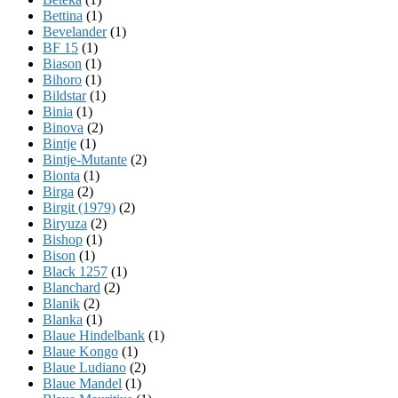
Bettina
(1)
Bevelander
(1)
BF 15
(1)
Biason
(1)
Bihoro
(1)
Bildstar
(1)
Binia
(1)
Binova
(2)
Bintje
(1)
Bintje-Mutante
(2)
Bionta
(1)
Birga
(2)
Birgit (1979)
(2)
Biryuza
(2)
Bishop
(1)
Bison
(1)
Black 1257
(1)
Blanchard
(2)
Blanik
(2)
Blanka
(1)
Blaue Hindelbank
(1)
Blaue Kongo
(1)
Blaue Ludiano
(2)
Blaue Mandel
(1)