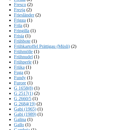
Fresco
(2)
Frezja
(2)
Friesländer
(2)
Frigga
(1)
Frila
(1)
Fringilla
(1)
Frisia
(1)
Frühbote
(1)
Frühkartoffel Prättigau (Müsli)
(2)
Frühmölle
(1)
Frühnudel
(1)
Frühperle
(1)
Früka
(1)
Fuga
(1)
Fundy
(1)
Furore
(1)
G 1658(8)
(1)
G 2517(1)
(2)
G 2660/5
(1)
G 2684(19)
(2)
Gabi (1965)
(1)
Gabi (1989)
(1)
Galina
(1)
Gallo
(1)
Gambria
(1)