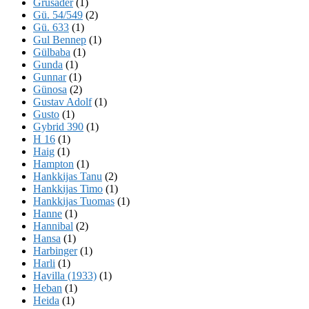
Grusader
(1)
Gü. 54/549
(2)
Gü. 633
(1)
Gul Bennep
(1)
Gülbaba
(1)
Gunda
(1)
Gunnar
(1)
Günosa
(2)
Gustav Adolf
(1)
Gusto
(1)
Gybrid 390
(1)
H 16
(1)
Haig
(1)
Hampton
(1)
Hankkijas Tanu
(2)
Hankkijas Timo
(1)
Hankkijas Tuomas
(1)
Hanne
(1)
Hannibal
(2)
Hansa
(1)
Harbinger
(1)
Harli
(1)
Havilla (1933)
(1)
Heban
(1)
Heida
(1)