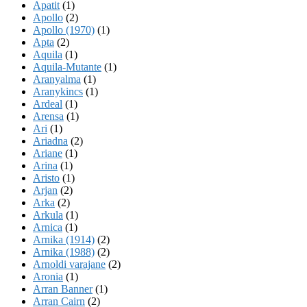
Apatit
(1)
Apollo
(2)
Apollo (1970)
(1)
Apta
(2)
Aquila
(1)
Aquila-Mutante
(1)
Aranyalma
(1)
Aranykincs
(1)
Ardeal
(1)
Arensa
(1)
Ari
(1)
Ariadna
(2)
Ariane
(1)
Arina
(1)
Aristo
(1)
Arjan
(2)
Arka
(2)
Arkula
(1)
Arnica
(1)
Arnika (1914)
(2)
Arnika (1988)
(2)
Arnoldi varajane
(2)
Aronia
(1)
Arran Banner
(1)
Arran Cairn
(2)