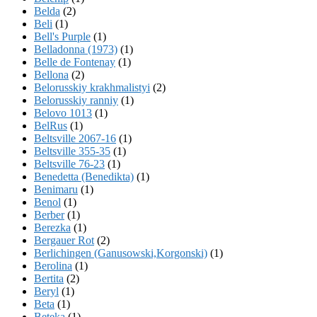
Belda
(2)
Beli
(1)
Bell's Purple
(1)
Belladonna (1973)
(1)
Belle de Fontenay
(1)
Bellona
(2)
Belorusskiy krakhmalistyi
(2)
Belorusskiy ranniy
(1)
Belovo 1013
(1)
BelRus
(1)
Beltsville 2067-16
(1)
Beltsville 355-35
(1)
Beltsville 76-23
(1)
Benedetta (Benedikta)
(1)
Benimaru
(1)
Benol
(1)
Berber
(1)
Berezka
(1)
Bergauer Rot
(2)
Berlichingen (Ganusowski,Korgonski)
(1)
Berolina
(1)
Bertita
(2)
Beryl
(1)
Beta
(1)
Beteka
(1)