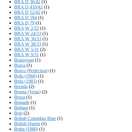
BRA D 36/42
(1)
BRA D 410/42
(1)
BRA D 52/42
(1)
BRA D 594
(1)
BRA D 79
(1)
BRA W 2/32
(1)
BRA W 24/33
(1)
BRA W 36/33
(1)
BRA W 38/33
(1)
BRA W 5/31
(2)
BRA W 9/31
(1)
Brasovean
(1)
Brava
(1)
Bravo (Perfection)
(1)
Brda (1966)
(1)
Brda (1983)
(1)
Brenda
(2)
Brenta (Vesta)
(2)
Breza
(1)
Brigadir
(1)
Briljant
(1)
Brio
(2)
British Columbia Blue
(1)
British Queen
(1)
Britta (1980)
(1)