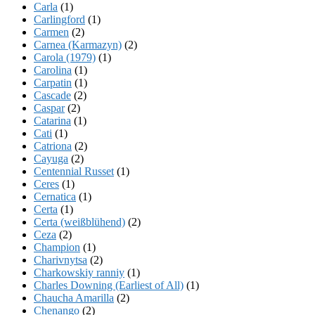
Carla
(1)
Carlingford
(1)
Carmen
(2)
Carnea (Karmazyn)
(2)
Carola (1979)
(1)
Carolina
(1)
Carpatin
(1)
Cascade
(2)
Caspar
(2)
Catarina
(1)
Cati
(1)
Catriona
(2)
Cayuga
(2)
Centennial Russet
(1)
Ceres
(1)
Cernatica
(1)
Certa
(1)
Certa (weißblühend)
(2)
Ceza
(2)
Champion
(1)
Charivnytsa
(2)
Charkowskiy ranniy
(1)
Charles Downing (Earliest of All)
(1)
Chaucha Amarilla
(2)
Chenango
(2)