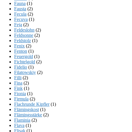
Fauna
(1)
Fausta
(2)
Fecula
(2)
Fecuva
(1)
Feja
(2)
Feldeslohn
(2)
Feldsonne
(2)
Feldstolz
(1)
Fenix
(2)
Fenton
(1)
Feuergold
(1)
Fichtelgold
(2)
Fidelio
(1)
Filatowskiy
(2)
Filli
(2)
Fina
(2)
Fink
(1)
Fionia
(1)
Firmula
(2)
Flachrunde Kipfler
(1)
Flämingskost
(1)
Flämingsstärke
(2)
Flaminia
(2)
Flava
(1)
Flisak
(1)