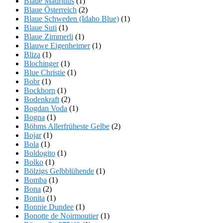
Blaue Mauritius
(1)
Blaue Österreich
(2)
Blaue Schweden (Idaho Blue)
(1)
Blaue Suti
(1)
Blaue Zimmerli
(1)
Blauwe Eigenheimer
(1)
Bliza
(1)
Blochinger
(1)
Blue Christie
(1)
Bobr
(1)
Bockhorn
(1)
Bodenkraft
(2)
Bogdan Voda
(1)
Bogna
(1)
Böhms Allerfrüheste Gelbe
(2)
Bojar
(1)
Bola
(1)
Boldogito
(1)
Bolko
(1)
Bölzigs Gelbblühende
(1)
Bomba
(1)
Bona
(2)
Bonita
(1)
Bonnie Dundee
(1)
Bonotte de Noirmoutier
(1)