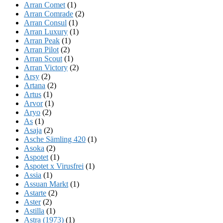
Arran Comet
(1)
Arran Comrade
(2)
Arran Consul
(1)
Arran Luxury
(1)
Arran Peak
(1)
Arran Pilot
(2)
Arran Scout
(1)
Arran Victory
(2)
Arsy
(2)
Artana
(2)
Artus
(1)
Arvor
(1)
Aryo
(2)
As
(1)
Asaja
(2)
Asche Sämling 420
(1)
Asoka
(2)
Aspotet
(1)
Aspotet x Virusfrei
(1)
Assia
(1)
Assuan Markt
(1)
Astarte
(2)
Aster
(2)
Astilla
(1)
Astra (1973)
(1)