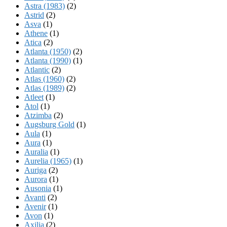
Astra (1983)
(2)
Astrid
(2)
Asva
(1)
Athene
(1)
Atica
(2)
Atlanta (1950)
(2)
Atlanta (1990)
(1)
Atlantic
(2)
Atlas (1960)
(2)
Atlas (1989)
(2)
Atleet
(1)
Atol
(1)
Atzimba
(2)
Augsburg Gold
(1)
Aula
(1)
Aura
(1)
Auralia
(1)
Aurelia (1965)
(1)
Auriga
(2)
Aurora
(1)
Ausonia
(1)
Avanti
(2)
Avenir
(1)
Avon
(1)
Axilia
(2)