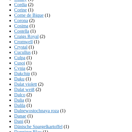
Cordia
(2)
Corine
(1)
Corne de Bique
(1)
Corona
(2)
Cosima
(1)
Costella
(1)
Craigs Royal
(2)
Cromwell
(1)
Crystal
(1)
Cucullus
(1)
Culpa
(1)
Cusoi
(1)
Cynia
(2)
Dakchip
(1)
Daku
(1)
Dalat violett
(2)
Dalat weiß
(2)
Dalco
(2)
Dalia
(1)
Dalila
(1)
Dalnewostochnaya roza
(1)
Danae
(1)
Dani
(1)
Dänische Spargelkartoffel
(1)
Danniger Blau
(1)