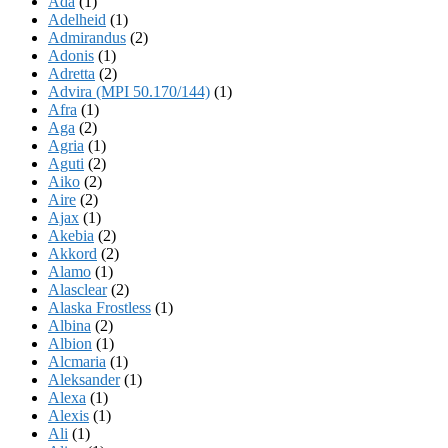
Ada
(1)
Adelheid
(1)
Admirandus
(2)
Adonis
(1)
Adretta
(2)
Advira (MPI 50.170/144)
(1)
Afra
(1)
Aga
(2)
Agria
(1)
Aguti
(2)
Aiko
(2)
Aire
(2)
Ajax
(1)
Akebia
(2)
Akkord
(2)
Alamo
(1)
Alasclear
(2)
Alaska Frostless
(1)
Albina
(2)
Albion
(1)
Alcmaria
(1)
Aleksander
(1)
Alexa
(1)
Alexis
(1)
Ali
(1)