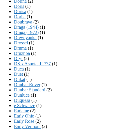
Dorina
(2)
Doris
(1)
Dorisa
(1)
Dorita
(1)
Doubrava
(2)
Draga (1944)
(1)
Draga (1972)
(1)
Drewlyanka
(1)
Drossel
(1)
Druma
(1)
Druzhba
(1)
Dryf
(2)
DS x Aspotet II 737
(1)
Duca
(1)
Duet
(1)
Dukat
(1)
Dunbar Rover
(1)
Dunbar Standard
(2)
Dunluce
(1)
Duquesa
(1)
e Schwarze
(1)
Earlaine
(2)
Early Ohio
(1)
Early Rose
(2)
Early Vermont
(2)