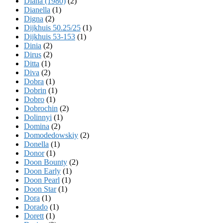
Diana (1980)
(2)
Dianella
(1)
Digna
(2)
Dijkhuis 50.25/25
(1)
Dijkhuis 53-153
(1)
Dinia
(2)
Dirus
(2)
Ditta
(1)
Diva
(2)
Dobra
(1)
Dobrin
(1)
Dobro
(1)
Dobrochin
(2)
Dolinnyi
(1)
Domina
(2)
Domodedowskiy
(2)
Donella
(1)
Donor
(1)
Doon Bounty
(2)
Doon Early
(1)
Doon Pearl
(1)
Doon Star
(1)
Dora
(1)
Dorado
(1)
Dorett
(1)