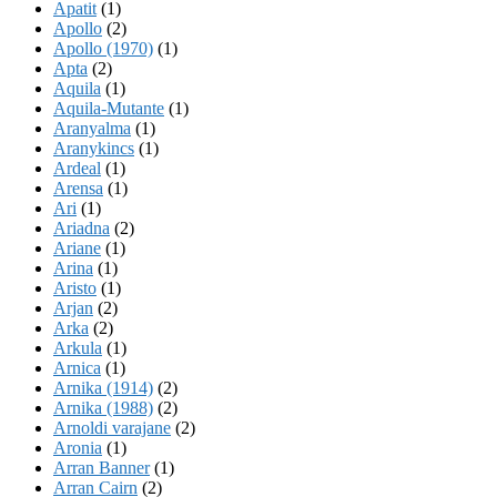
Apatit
(1)
Apollo
(2)
Apollo (1970)
(1)
Apta
(2)
Aquila
(1)
Aquila-Mutante
(1)
Aranyalma
(1)
Aranykincs
(1)
Ardeal
(1)
Arensa
(1)
Ari
(1)
Ariadna
(2)
Ariane
(1)
Arina
(1)
Aristo
(1)
Arjan
(2)
Arka
(2)
Arkula
(1)
Arnica
(1)
Arnika (1914)
(2)
Arnika (1988)
(2)
Arnoldi varajane
(2)
Aronia
(1)
Arran Banner
(1)
Arran Cairn
(2)