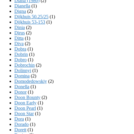
Diana (1980)
(2)
Dianella
(1)
Digna
(2)
Dijkhuis 50.25/25
(1)
Dijkhuis 53-153
(1)
Dinia
(2)
Dirus
(2)
Ditta
(1)
Diva
(2)
Dobra
(1)
Dobrin
(1)
Dobro
(1)
Dobrochin
(2)
Dolinnyi
(1)
Domina
(2)
Domodedowskiy
(2)
Donella
(1)
Donor
(1)
Doon Bounty
(2)
Doon Early
(1)
Doon Pearl
(1)
Doon Star
(1)
Dora
(1)
Dorado
(1)
Dorett
(1)