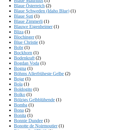
Blaue Mauritius
(1)
Blaue Österreich
(2)
Blaue Schweden (Idaho Blue)
(1)
Blaue Suti
(1)
Blaue Zimmerli
(1)
Blauwe Eigenheimer
(1)
Bliza
(1)
Blochinger
(1)
Blue Christie
(1)
Bobr
(1)
Bockhorn
(1)
Bodenkraft
(2)
Bogdan Voda
(1)
Bogna
(1)
Böhms Allerfrüheste Gelbe
(2)
Bojar
(1)
Bola
(1)
Boldogito
(1)
Bolko
(1)
Bölzigs Gelbblühende
(1)
Bomba
(1)
Bona
(2)
Bonita
(1)
Bonnie Dundee
(1)
Bonotte de Noirmoutier
(1)