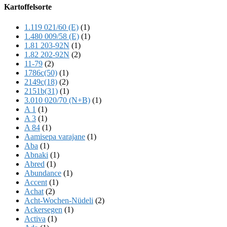
Offscreen
Kartoffelsorte
Content
1.119 021/60 (E)
(1)
1.480 009/58 (E)
(1)
1.81 203-92N
(1)
1.82 202-92N
(2)
11-79
(2)
1786c(50)
(1)
2149c(18)
(2)
2151b(31)
(1)
3.010 020/70 (N+B)
(1)
A 1
(1)
A 3
(1)
A 84
(1)
Aamisepa varajane
(1)
Aba
(1)
Abnaki
(1)
Abred
(1)
Abundance
(1)
Accent
(1)
Achat
(2)
Acht-Wochen-Nüdeli
(2)
Ackersegen
(1)
Activa
(1)