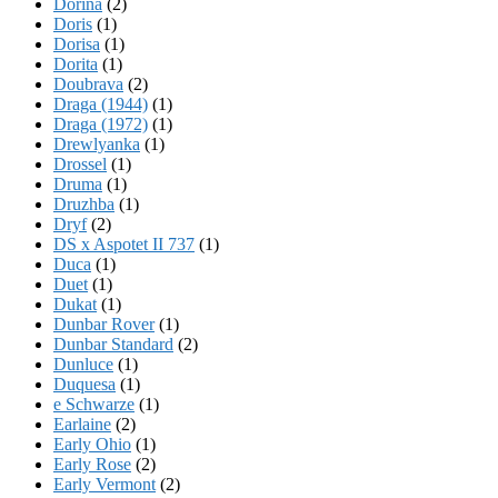
Dorina
(2)
Doris
(1)
Dorisa
(1)
Dorita
(1)
Doubrava
(2)
Draga (1944)
(1)
Draga (1972)
(1)
Drewlyanka
(1)
Drossel
(1)
Druma
(1)
Druzhba
(1)
Dryf
(2)
DS x Aspotet II 737
(1)
Duca
(1)
Duet
(1)
Dukat
(1)
Dunbar Rover
(1)
Dunbar Standard
(2)
Dunluce
(1)
Duquesa
(1)
e Schwarze
(1)
Earlaine
(2)
Early Ohio
(1)
Early Rose
(2)
Early Vermont
(2)