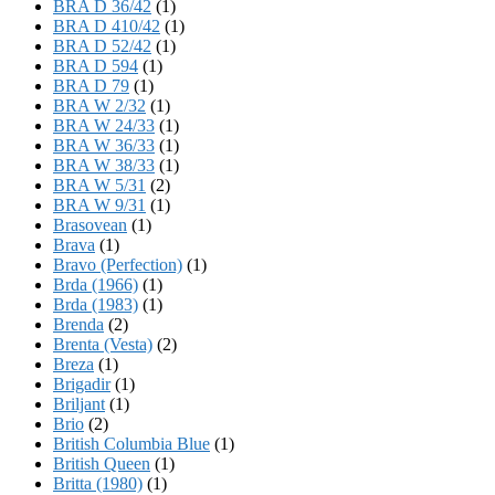
BRA D 36/42
(1)
BRA D 410/42
(1)
BRA D 52/42
(1)
BRA D 594
(1)
BRA D 79
(1)
BRA W 2/32
(1)
BRA W 24/33
(1)
BRA W 36/33
(1)
BRA W 38/33
(1)
BRA W 5/31
(2)
BRA W 9/31
(1)
Brasovean
(1)
Brava
(1)
Bravo (Perfection)
(1)
Brda (1966)
(1)
Brda (1983)
(1)
Brenda
(2)
Brenta (Vesta)
(2)
Breza
(1)
Brigadir
(1)
Briljant
(1)
Brio
(2)
British Columbia Blue
(1)
British Queen
(1)
Britta (1980)
(1)