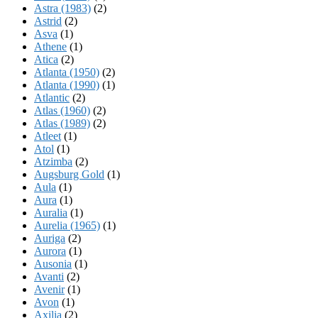
Astra (1983)
(2)
Astrid
(2)
Asva
(1)
Athene
(1)
Atica
(2)
Atlanta (1950)
(2)
Atlanta (1990)
(1)
Atlantic
(2)
Atlas (1960)
(2)
Atlas (1989)
(2)
Atleet
(1)
Atol
(1)
Atzimba
(2)
Augsburg Gold
(1)
Aula
(1)
Aura
(1)
Auralia
(1)
Aurelia (1965)
(1)
Auriga
(2)
Aurora
(1)
Ausonia
(1)
Avanti
(2)
Avenir
(1)
Avon
(1)
Axilia
(2)