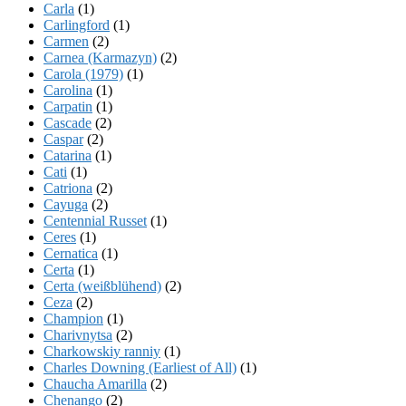
Carla
(1)
Carlingford
(1)
Carmen
(2)
Carnea (Karmazyn)
(2)
Carola (1979)
(1)
Carolina
(1)
Carpatin
(1)
Cascade
(2)
Caspar
(2)
Catarina
(1)
Cati
(1)
Catriona
(2)
Cayuga
(2)
Centennial Russet
(1)
Ceres
(1)
Cernatica
(1)
Certa
(1)
Certa (weißblühend)
(2)
Ceza
(2)
Champion
(1)
Charivnytsa
(2)
Charkowskiy ranniy
(1)
Charles Downing (Earliest of All)
(1)
Chaucha Amarilla
(2)
Chenango
(2)