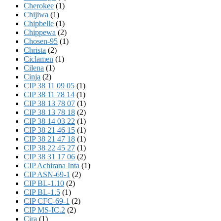
Cherokee
(1)
Chijiwa
(1)
Chipbelle
(1)
Chippewa
(2)
Chosen-95
(1)
Christa
(2)
Ciclamen
(1)
Cilena
(1)
Cinja
(2)
CIP 38 11 09 05
(1)
CIP 38 11 78 14
(1)
CIP 38 13 78 07
(1)
CIP 38 13 78 18
(2)
CIP 38 14 03 22
(1)
CIP 38 21 46 15
(1)
CIP 38 21 47 18
(1)
CIP 38 22 45 27
(1)
CIP 38 31 17 06
(2)
CIP Achirana Inta
(1)
CIP ASN-69-1
(2)
CIP BL-1.10
(2)
CIP BL-1.5
(1)
CIP CFC-69-1
(2)
CIP MS-IC.2
(2)
Cira
(1)