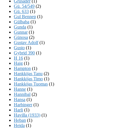
Grusader
(1)
Gü. 54/549
(2)
Gü. 633
(1)
Gul Bennep
(1)
Gülbaba
(1)
Gunda
(1)
Gunnar
(1)
Günosa
(2)
Gustav Adolf
(1)
Gusto
(1)
Gybrid 390
(1)
H 16
(1)
Haig
(1)
Hampton
(1)
Hankkijas Tanu
(2)
Hankkijas Timo
(1)
Hankkijas Tuomas
(1)
Hanne
(1)
Hannibal
(2)
Hansa
(1)
Harbinger
(1)
Harli
(1)
Havilla (1933)
(1)
Heban
(1)
Heida
(1)