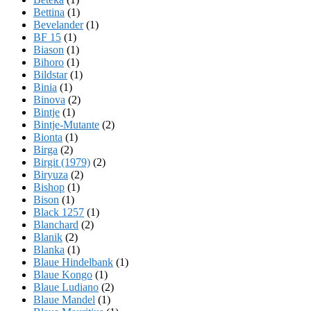
Bettina
(1)
Bevelander
(1)
BF 15
(1)
Biason
(1)
Bihoro
(1)
Bildstar
(1)
Binia
(1)
Binova
(2)
Bintje
(1)
Bintje-Mutante
(2)
Bionta
(1)
Birga
(2)
Birgit (1979)
(2)
Biryuza
(2)
Bishop
(1)
Bison
(1)
Black 1257
(1)
Blanchard
(2)
Blanik
(2)
Blanka
(1)
Blaue Hindelbank
(1)
Blaue Kongo
(1)
Blaue Ludiano
(2)
Blaue Mandel
(1)