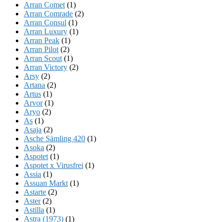
Arran Comet
(1)
Arran Comrade
(2)
Arran Consul
(1)
Arran Luxury
(1)
Arran Peak
(1)
Arran Pilot
(2)
Arran Scout
(1)
Arran Victory
(2)
Arsy
(2)
Artana
(2)
Artus
(1)
Arvor
(1)
Aryo
(2)
As
(1)
Asaja
(2)
Asche Sämling 420
(1)
Asoka
(2)
Aspotet
(1)
Aspotet x Virusfrei
(1)
Assia
(1)
Assuan Markt
(1)
Astarte
(2)
Aster
(2)
Astilla
(1)
Astra (1973)
(1)