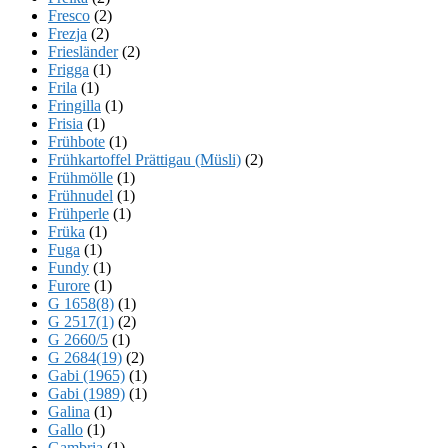
Fresco
(2)
Frezja
(2)
Friesländer
(2)
Frigga
(1)
Frila
(1)
Fringilla
(1)
Frisia
(1)
Frühbote
(1)
Frühkartoffel Prättigau (Müsli)
(2)
Frühmölle
(1)
Frühnudel
(1)
Frühperle
(1)
Früka
(1)
Fuga
(1)
Fundy
(1)
Furore
(1)
G 1658(8)
(1)
G 2517(1)
(2)
G 2660/5
(1)
G 2684(19)
(2)
Gabi (1965)
(1)
Gabi (1989)
(1)
Galina
(1)
Gallo
(1)
Gambria
(1)