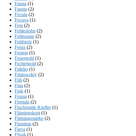
Fauna
(1)
Fausta
(2)
Fecula
(2)
Fecuva
(1)
Feja
(2)
Feldeslohn
(2)
Feldsonne
(2)
Feldstolz
(1)
Fenix
(2)
Fenton
(1)
Feuergold
(1)
Fichtelgold
(2)
Fidelio
(1)
Filatowskiy
(2)
Filli
(2)
Fina
(2)
Fink
(1)
Fionia
(1)
Firmula
(2)
Flachrunde Kipfler
(1)
Flämingskost
(1)
Flämingsstärke
(2)
Flaminia
(2)
Flava
(1)
Flisak
(1)