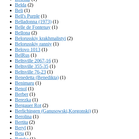
Belda
(2)
Beli
(1)
Bell's Purple
(1)
Belladonna (1973)
(1)
Belle de Fontenay
(1)
Bellona
(2)
Belorusskiy krakhmalistyi
(2)
Belorusskiy ranniy
(1)
Belovo 1013
(1)
BelRus
(1)
Beltsville 2067-16
(1)
Beltsville 355-35
(1)
Beltsville 76-23
(1)
Benedetta (Benedikta)
(1)
Benimaru
(1)
Benol
(1)
Berber
(1)
Berezka
(1)
Bergauer Rot
(2)
Berlichingen (Ganusowski,Korgonski)
(1)
Berolina
(1)
Bertita
(2)
Beryl
(1)
Beta
(1)
Beteka
(1)