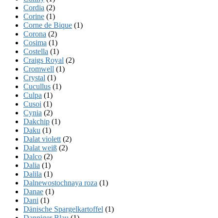
Cordia
(2)
Corine
(1)
Corne de Bique
(1)
Corona
(2)
Cosima
(1)
Costella
(1)
Craigs Royal
(2)
Cromwell
(1)
Crystal
(1)
Cucullus
(1)
Culpa
(1)
Cusoi
(1)
Cynia
(2)
Dakchip
(1)
Daku
(1)
Dalat violett
(2)
Dalat weiß
(2)
Dalco
(2)
Dalia
(1)
Dalila
(1)
Dalnewostochnaya roza
(1)
Danae
(1)
Dani
(1)
Dänische Spargelkartoffel
(1)
Danniger Blau
(1)