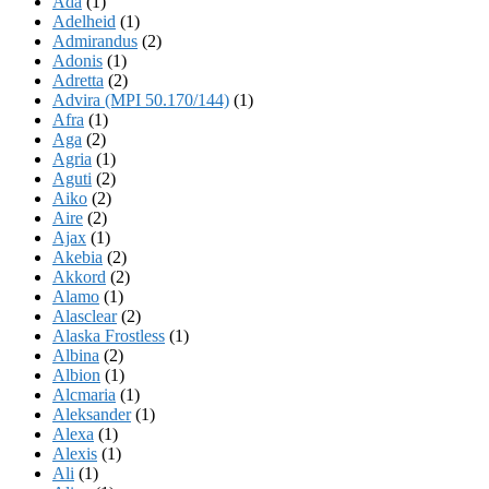
Ada
(1)
Adelheid
(1)
Admirandus
(2)
Adonis
(1)
Adretta
(2)
Advira (MPI 50.170/144)
(1)
Afra
(1)
Aga
(2)
Agria
(1)
Aguti
(2)
Aiko
(2)
Aire
(2)
Ajax
(1)
Akebia
(2)
Akkord
(2)
Alamo
(1)
Alasclear
(2)
Alaska Frostless
(1)
Albina
(2)
Albion
(1)
Alcmaria
(1)
Aleksander
(1)
Alexa
(1)
Alexis
(1)
Ali
(1)