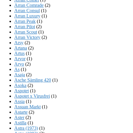
Arran Comrade
(2)
Arran Consul
(1)
Arran Luxury
(1)
Arran Peak
(1)
Arran Pilot
(2)
Arran Scout
(1)
Arran Victory
(2)
Arsy
(2)
Artana
(2)
Artus
(1)
Arvor
(1)
Aryo
(2)
As
(1)
Asaja
(2)
Asche Sämling 420
(1)
Asoka
(2)
Aspotet
(1)
Aspotet x Virusfrei
(1)
Assia
(1)
Assuan Markt
(1)
Astarte
(2)
Aster
(2)
Astilla
(1)
Astra (1973)
(1)