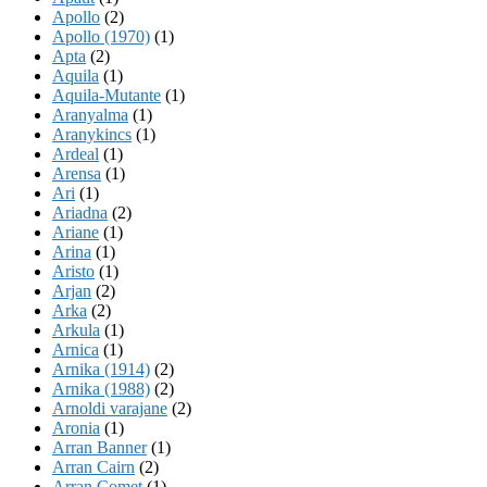
Apollo
(2)
Apollo (1970)
(1)
Apta
(2)
Aquila
(1)
Aquila-Mutante
(1)
Aranyalma
(1)
Aranykincs
(1)
Ardeal
(1)
Arensa
(1)
Ari
(1)
Ariadna
(2)
Ariane
(1)
Arina
(1)
Aristo
(1)
Arjan
(2)
Arka
(2)
Arkula
(1)
Arnica
(1)
Arnika (1914)
(2)
Arnika (1988)
(2)
Arnoldi varajane
(2)
Aronia
(1)
Arran Banner
(1)
Arran Cairn
(2)
Arran Comet
(1)