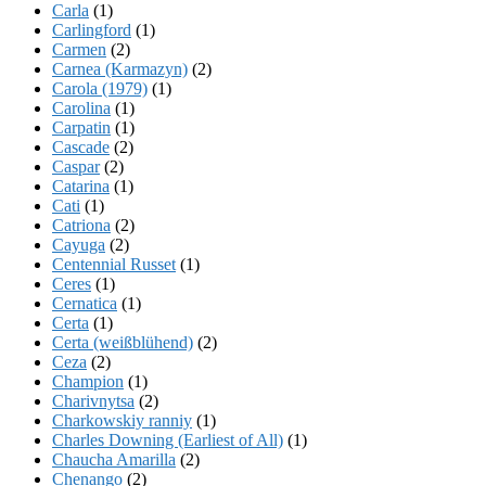
Carla
(1)
Carlingford
(1)
Carmen
(2)
Carnea (Karmazyn)
(2)
Carola (1979)
(1)
Carolina
(1)
Carpatin
(1)
Cascade
(2)
Caspar
(2)
Catarina
(1)
Cati
(1)
Catriona
(2)
Cayuga
(2)
Centennial Russet
(1)
Ceres
(1)
Cernatica
(1)
Certa
(1)
Certa (weißblühend)
(2)
Ceza
(2)
Champion
(1)
Charivnytsa
(2)
Charkowskiy ranniy
(1)
Charles Downing (Earliest of All)
(1)
Chaucha Amarilla
(2)
Chenango
(2)