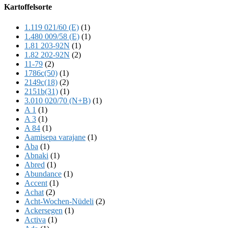
Offscreen
Kartoffelsorte
Content
1.119 021/60 (E)
(1)
1.480 009/58 (E)
(1)
1.81 203-92N
(1)
1.82 202-92N
(2)
11-79
(2)
1786c(50)
(1)
2149c(18)
(2)
2151b(31)
(1)
3.010 020/70 (N+B)
(1)
A 1
(1)
A 3
(1)
A 84
(1)
Aamisepa varajane
(1)
Aba
(1)
Abnaki
(1)
Abred
(1)
Abundance
(1)
Accent
(1)
Achat
(2)
Acht-Wochen-Nüdeli
(2)
Ackersegen
(1)
Activa
(1)