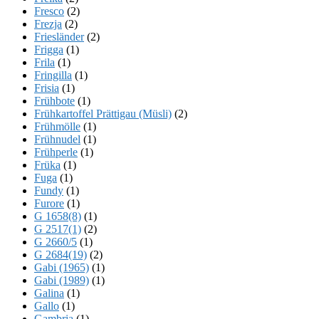
Fresco
(2)
Frezja
(2)
Friesländer
(2)
Frigga
(1)
Frila
(1)
Fringilla
(1)
Frisia
(1)
Frühbote
(1)
Frühkartoffel Prättigau (Müsli)
(2)
Frühmölle
(1)
Frühnudel
(1)
Frühperle
(1)
Früka
(1)
Fuga
(1)
Fundy
(1)
Furore
(1)
G 1658(8)
(1)
G 2517(1)
(2)
G 2660/5
(1)
G 2684(19)
(2)
Gabi (1965)
(1)
Gabi (1989)
(1)
Galina
(1)
Gallo
(1)
Gambria
(1)