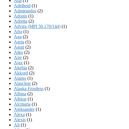
Ada
(1)
Adelheid
(1)
Admirandus
(2)
Adonis
(1)
Adretta
(2)
Advira (MPI 50.170/144)
(1)
Afra
(1)
Aga
(2)
Agria
(1)
Aguti
(2)
Aiko
(2)
Aire
(2)
Ajax
(1)
Akebia
(2)
Akkord
(2)
Alamo
(1)
Alasclear
(2)
Alaska Frostless
(1)
Albina
(2)
Albion
(1)
Alcmaria
(1)
Aleksander
(1)
Alexa
(1)
Alexis
(1)
Ali
(1)