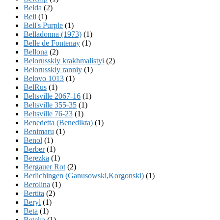
Belda
(2)
Beli
(1)
Bell's Purple
(1)
Belladonna (1973)
(1)
Belle de Fontenay
(1)
Bellona
(2)
Belorusskiy krakhmalistyi
(2)
Belorusskiy ranniy
(1)
Belovo 1013
(1)
BelRus
(1)
Beltsville 2067-16
(1)
Beltsville 355-35
(1)
Beltsville 76-23
(1)
Benedetta (Benedikta)
(1)
Benimaru
(1)
Benol
(1)
Berber
(1)
Berezka
(1)
Bergauer Rot
(2)
Berlichingen (Ganusowski,Korgonski)
(1)
Berolina
(1)
Bertita
(2)
Beryl
(1)
Beta
(1)
Beteka
(1)