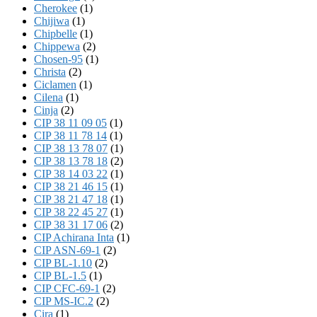
Cherokee
(1)
Chijiwa
(1)
Chipbelle
(1)
Chippewa
(2)
Chosen-95
(1)
Christa
(2)
Ciclamen
(1)
Cilena
(1)
Cinja
(2)
CIP 38 11 09 05
(1)
CIP 38 11 78 14
(1)
CIP 38 13 78 07
(1)
CIP 38 13 78 18
(2)
CIP 38 14 03 22
(1)
CIP 38 21 46 15
(1)
CIP 38 21 47 18
(1)
CIP 38 22 45 27
(1)
CIP 38 31 17 06
(2)
CIP Achirana Inta
(1)
CIP ASN-69-1
(2)
CIP BL-1.10
(2)
CIP BL-1.5
(1)
CIP CFC-69-1
(2)
CIP MS-IC.2
(2)
Cira
(1)