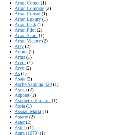
Arran Comet
(1)
Arran Comrade
(2)
Arran Consul
(1)
Arran Luxury
(1)
Arran Peak
(1)
Arran Pilot
(2)
Arran Scout
(1)
Arran Victory
(2)
Arsy
(2)
Artana
(2)
Artus
(1)
Arvor
(1)
Aryo
(2)
As
(1)
Asaja
(2)
Asche Sämling 420
(1)
Asoka
(2)
Aspotet
(1)
Aspotet x Virusfrei
(1)
Assia
(1)
Assuan Markt
(1)
Astarte
(2)
Aster
(2)
Astilla
(1)
Astra (1973)
(1)