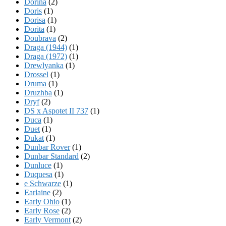
Dorina
(2)
Doris
(1)
Dorisa
(1)
Dorita
(1)
Doubrava
(2)
Draga (1944)
(1)
Draga (1972)
(1)
Drewlyanka
(1)
Drossel
(1)
Druma
(1)
Druzhba
(1)
Dryf
(2)
DS x Aspotet II 737
(1)
Duca
(1)
Duet
(1)
Dukat
(1)
Dunbar Rover
(1)
Dunbar Standard
(2)
Dunluce
(1)
Duquesa
(1)
e Schwarze
(1)
Earlaine
(2)
Early Ohio
(1)
Early Rose
(2)
Early Vermont
(2)