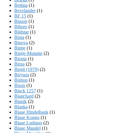
Bettina
(1)
Bevelander
(1)
BF 15
(1)
Biason
(1)
Bihoro
(1)
Bildstar
(1)
Binia
(1)
Binova
(2)
Bintje
(1)
Bintje-Mutante
(2)
Bionta
(1)
Birga
(2)
Birgit (1979)
(2)
Biryuza
(2)
Bishop
(1)
Bison
(1)
Black 1257
(1)
Blanchard
(2)
Blanik
(2)
Blanka
(1)
Blaue Hindelbank
(1)
Blaue Kongo
(1)
Blaue Ludiano
(2)
Blaue Mandel
(1)