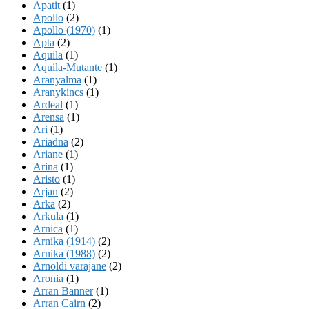
Apatit
(1)
Apollo
(2)
Apollo (1970)
(1)
Apta
(2)
Aquila
(1)
Aquila-Mutante
(1)
Aranyalma
(1)
Aranykincs
(1)
Ardeal
(1)
Arensa
(1)
Ari
(1)
Ariadna
(2)
Ariane
(1)
Arina
(1)
Aristo
(1)
Arjan
(2)
Arka
(2)
Arkula
(1)
Arnica
(1)
Arnika (1914)
(2)
Arnika (1988)
(2)
Arnoldi varajane
(2)
Aronia
(1)
Arran Banner
(1)
Arran Cairn
(2)