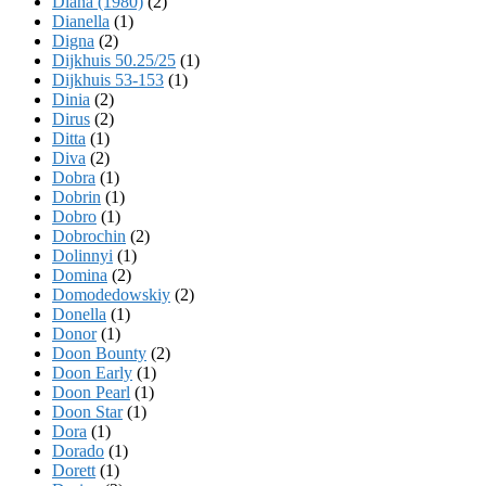
Diana (1980)
(2)
Dianella
(1)
Digna
(2)
Dijkhuis 50.25/25
(1)
Dijkhuis 53-153
(1)
Dinia
(2)
Dirus
(2)
Ditta
(1)
Diva
(2)
Dobra
(1)
Dobrin
(1)
Dobro
(1)
Dobrochin
(2)
Dolinnyi
(1)
Domina
(2)
Domodedowskiy
(2)
Donella
(1)
Donor
(1)
Doon Bounty
(2)
Doon Early
(1)
Doon Pearl
(1)
Doon Star
(1)
Dora
(1)
Dorado
(1)
Dorett
(1)