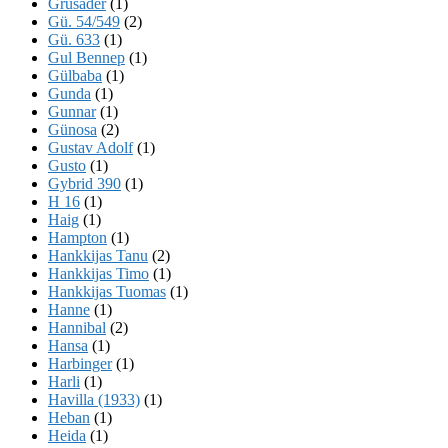
Grusader
(1)
Gü. 54/549
(2)
Gü. 633
(1)
Gul Bennep
(1)
Gülbaba
(1)
Gunda
(1)
Gunnar
(1)
Günosa
(2)
Gustav Adolf
(1)
Gusto
(1)
Gybrid 390
(1)
H 16
(1)
Haig
(1)
Hampton
(1)
Hankkijas Tanu
(2)
Hankkijas Timo
(1)
Hankkijas Tuomas
(1)
Hanne
(1)
Hannibal
(2)
Hansa
(1)
Harbinger
(1)
Harli
(1)
Havilla (1933)
(1)
Heban
(1)
Heida
(1)