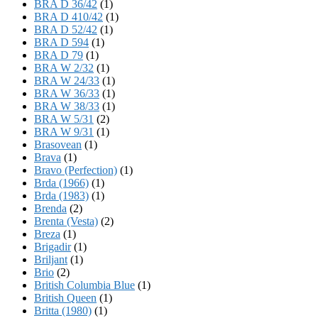
BRA D 36/42
(1)
BRA D 410/42
(1)
BRA D 52/42
(1)
BRA D 594
(1)
BRA D 79
(1)
BRA W 2/32
(1)
BRA W 24/33
(1)
BRA W 36/33
(1)
BRA W 38/33
(1)
BRA W 5/31
(2)
BRA W 9/31
(1)
Brasovean
(1)
Brava
(1)
Bravo (Perfection)
(1)
Brda (1966)
(1)
Brda (1983)
(1)
Brenda
(2)
Brenta (Vesta)
(2)
Breza
(1)
Brigadir
(1)
Briljant
(1)
Brio
(2)
British Columbia Blue
(1)
British Queen
(1)
Britta (1980)
(1)