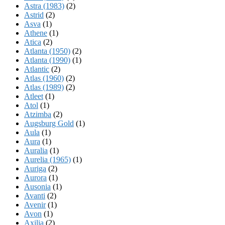
Astra (1983)
(2)
Astrid
(2)
Asva
(1)
Athene
(1)
Atica
(2)
Atlanta (1950)
(2)
Atlanta (1990)
(1)
Atlantic
(2)
Atlas (1960)
(2)
Atlas (1989)
(2)
Atleet
(1)
Atol
(1)
Atzimba
(2)
Augsburg Gold
(1)
Aula
(1)
Aura
(1)
Auralia
(1)
Aurelia (1965)
(1)
Auriga
(2)
Aurora
(1)
Ausonia
(1)
Avanti
(2)
Avenir
(1)
Avon
(1)
Axilia
(2)