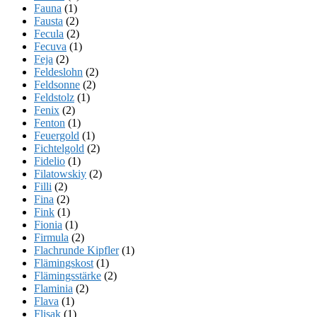
Fauna
(1)
Fausta
(2)
Fecula
(2)
Fecuva
(1)
Feja
(2)
Feldeslohn
(2)
Feldsonne
(2)
Feldstolz
(1)
Fenix
(2)
Fenton
(1)
Feuergold
(1)
Fichtelgold
(2)
Fidelio
(1)
Filatowskiy
(2)
Filli
(2)
Fina
(2)
Fink
(1)
Fionia
(1)
Firmula
(2)
Flachrunde Kipfler
(1)
Flämingskost
(1)
Flämingsstärke
(2)
Flaminia
(2)
Flava
(1)
Flisak
(1)