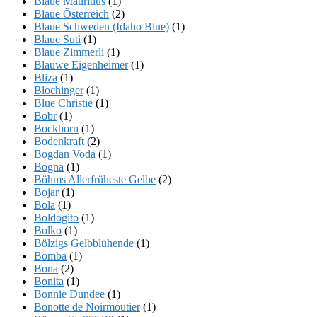
Blaue Mauritius
(1)
Blaue Österreich
(2)
Blaue Schweden (Idaho Blue)
(1)
Blaue Suti
(1)
Blaue Zimmerli
(1)
Blauwe Eigenheimer
(1)
Bliza
(1)
Blochinger
(1)
Blue Christie
(1)
Bobr
(1)
Bockhorn
(1)
Bodenkraft
(2)
Bogdan Voda
(1)
Bogna
(1)
Böhms Allerfrüheste Gelbe
(2)
Bojar
(1)
Bola
(1)
Boldogito
(1)
Bolko
(1)
Bölzigs Gelbblühende
(1)
Bomba
(1)
Bona
(2)
Bonita
(1)
Bonnie Dundee
(1)
Bonotte de Noirmoutier
(1)