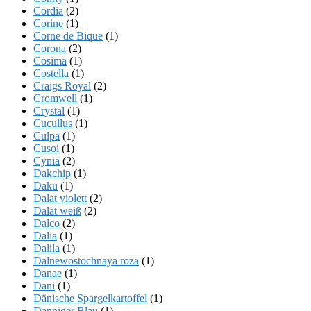
Cordia
(2)
Corine
(1)
Corne de Bique
(1)
Corona
(2)
Cosima
(1)
Costella
(1)
Craigs Royal
(2)
Cromwell
(1)
Crystal
(1)
Cucullus
(1)
Culpa
(1)
Cusoi
(1)
Cynia
(2)
Dakchip
(1)
Daku
(1)
Dalat violett
(2)
Dalat weiß
(2)
Dalco
(2)
Dalia
(1)
Dalila
(1)
Dalnewostochnaya roza
(1)
Danae
(1)
Dani
(1)
Dänische Spargelkartoffel
(1)
Danniger Blau
(1)