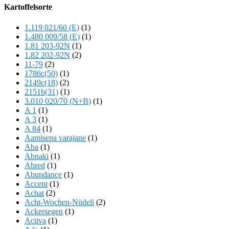
Offscreen
Kartoffelsorte
Content
1.119 021/60 (E)
(1)
1.480 009/58 (E)
(1)
1.81 203-92N
(1)
1.82 202-92N
(2)
11-79
(2)
1786c(50)
(1)
2149c(18)
(2)
2151b(31)
(1)
3.010 020/70 (N+B)
(1)
A 1
(1)
A 3
(1)
A 84
(1)
Aamisepa varajane
(1)
Aba
(1)
Abnaki
(1)
Abred
(1)
Abundance
(1)
Accent
(1)
Achat
(2)
Acht-Wochen-Nüdeli
(2)
Ackersegen
(1)
Activa
(1)