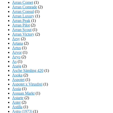
Arran Comet
(1)
Arran Comrade
(2)
Arran Consul
(1)
Arran Luxury
(1)
Arran Peak
(1)
Arran Pilot
(2)
Arran Scout
(1)
Arran Victory
(2)
Arsy
(2)
Artana
(2)
Artus
(1)
Arvor
(1)
Aryo
(2)
As
(1)
Asaja
(2)
Asche Sämling 420
(1)
Asoka
(2)
Aspotet
(1)
Aspotet x Virusfrei
(1)
Assia
(1)
Assuan Markt
(1)
Astarte
(2)
Aster
(2)
Astilla
(1)
Astra (1973)
(1)