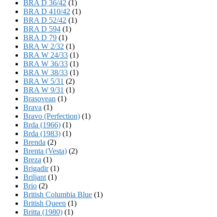
BRA D 36/42
(1)
BRA D 410/42
(1)
BRA D 52/42
(1)
BRA D 594
(1)
BRA D 79
(1)
BRA W 2/32
(1)
BRA W 24/33
(1)
BRA W 36/33
(1)
BRA W 38/33
(1)
BRA W 5/31
(2)
BRA W 9/31
(1)
Brasovean
(1)
Brava
(1)
Bravo (Perfection)
(1)
Brda (1966)
(1)
Brda (1983)
(1)
Brenda
(2)
Brenta (Vesta)
(2)
Breza
(1)
Brigadir
(1)
Briljant
(1)
Brio
(2)
British Columbia Blue
(1)
British Queen
(1)
Britta (1980)
(1)