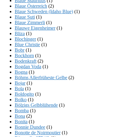
Blaue Mauritius
(1)
Blaue Österreich
(2)
Blaue Schweden (Idaho Blue)
(1)
Blaue Suti
(1)
Blaue Zimmerli
(1)
Blauwe Eigenheimer
(1)
Bliza
(1)
Blochinger
(1)
Blue Christie
(1)
Bobr
(1)
Bockhorn
(1)
Bodenkraft
(2)
Bogdan Voda
(1)
Bogna
(1)
Böhms Allerfrüheste Gelbe
(2)
Bojar
(1)
Bola
(1)
Boldogito
(1)
Bolko
(1)
Bölzigs Gelbblühende
(1)
Bomba
(1)
Bona
(2)
Bonita
(1)
Bonnie Dundee
(1)
Bonotte de Noirmoutier
(1)