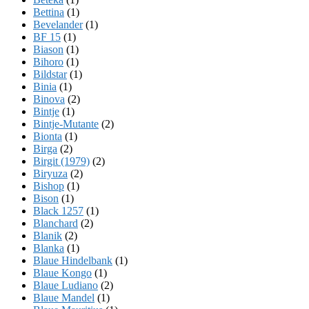
Bettina
(1)
Bevelander
(1)
BF 15
(1)
Biason
(1)
Bihoro
(1)
Bildstar
(1)
Binia
(1)
Binova
(2)
Bintje
(1)
Bintje-Mutante
(2)
Bionta
(1)
Birga
(2)
Birgit (1979)
(2)
Biryuza
(2)
Bishop
(1)
Bison
(1)
Black 1257
(1)
Blanchard
(2)
Blanik
(2)
Blanka
(1)
Blaue Hindelbank
(1)
Blaue Kongo
(1)
Blaue Ludiano
(2)
Blaue Mandel
(1)