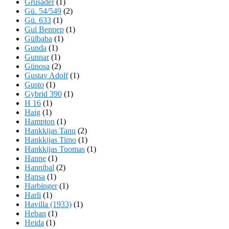
Grusader
(1)
Gü. 54/549
(2)
Gü. 633
(1)
Gul Bennep
(1)
Gülbaba
(1)
Gunda
(1)
Gunnar
(1)
Günosa
(2)
Gustav Adolf
(1)
Gusto
(1)
Gybrid 390
(1)
H 16
(1)
Haig
(1)
Hampton
(1)
Hankkijas Tanu
(2)
Hankkijas Timo
(1)
Hankkijas Tuomas
(1)
Hanne
(1)
Hannibal
(2)
Hansa
(1)
Harbinger
(1)
Harli
(1)
Havilla (1933)
(1)
Heban
(1)
Heida
(1)