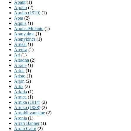
Apatit
(1)
Apollo
(2)
Apollo (1970)
(1)
Apta
(2)
Aquila
(1)
Aquila-Mutante
(1)
Aranyalma
(1)
Aranykincs
(1)
Ardeal
(1)
Arensa
(1)
Ari
(1)
Ariadna
(2)
Ariane
(1)
Arina
(1)
Aristo
(1)
Arjan
(2)
Arka
(2)
Arkula
(1)
Arnica
(1)
Arnika (1914)
(2)
Arnika (1988)
(2)
Arnoldi varajane
(2)
Aronia
(1)
Arran Banner
(1)
Arran Cairn
(2)