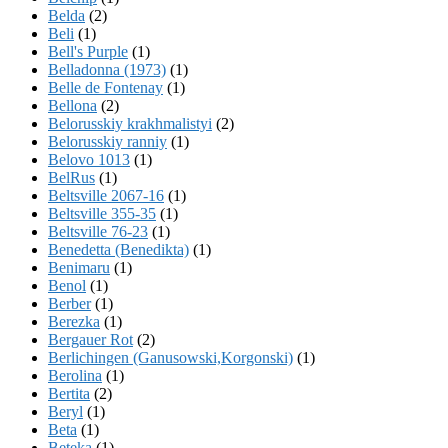
Belda
(2)
Beli
(1)
Bell's Purple
(1)
Belladonna (1973)
(1)
Belle de Fontenay
(1)
Bellona
(2)
Belorusskiy krakhmalistyi
(2)
Belorusskiy ranniy
(1)
Belovo 1013
(1)
BelRus
(1)
Beltsville 2067-16
(1)
Beltsville 355-35
(1)
Beltsville 76-23
(1)
Benedetta (Benedikta)
(1)
Benimaru
(1)
Benol
(1)
Berber
(1)
Berezka
(1)
Bergauer Rot
(2)
Berlichingen (Ganusowski,Korgonski)
(1)
Berolina
(1)
Bertita
(2)
Beryl
(1)
Beta
(1)
Beteka
(1)