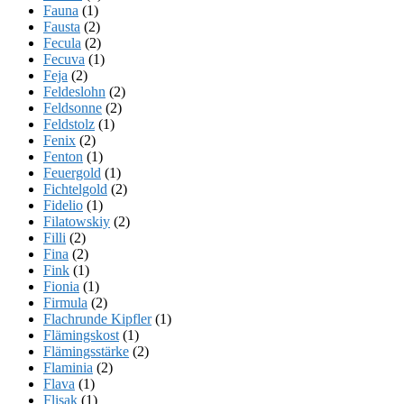
Fauna
(1)
Fausta
(2)
Fecula
(2)
Fecuva
(1)
Feja
(2)
Feldeslohn
(2)
Feldsonne
(2)
Feldstolz
(1)
Fenix
(2)
Fenton
(1)
Feuergold
(1)
Fichtelgold
(2)
Fidelio
(1)
Filatowskiy
(2)
Filli
(2)
Fina
(2)
Fink
(1)
Fionia
(1)
Firmula
(2)
Flachrunde Kipfler
(1)
Flämingskost
(1)
Flämingsstärke
(2)
Flaminia
(2)
Flava
(1)
Flisak
(1)