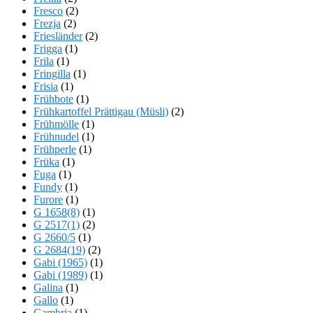
Fresco
(2)
Frezja
(2)
Friesländer
(2)
Frigga
(1)
Frila
(1)
Fringilla
(1)
Frisia
(1)
Frühbote
(1)
Frühkartoffel Prättigau (Müsli)
(2)
Frühmölle
(1)
Frühnudel
(1)
Frühperle
(1)
Früka
(1)
Fuga
(1)
Fundy
(1)
Furore
(1)
G 1658(8)
(1)
G 2517(1)
(2)
G 2660/5
(1)
G 2684(19)
(2)
Gabi (1965)
(1)
Gabi (1989)
(1)
Galina
(1)
Gallo
(1)
Gambria
(1)