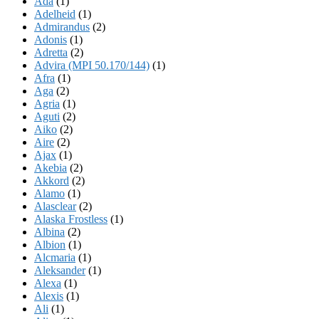
Ada
(1)
Adelheid
(1)
Admirandus
(2)
Adonis
(1)
Adretta
(2)
Advira (MPI 50.170/144)
(1)
Afra
(1)
Aga
(2)
Agria
(1)
Aguti
(2)
Aiko
(2)
Aire
(2)
Ajax
(1)
Akebia
(2)
Akkord
(2)
Alamo
(1)
Alasclear
(2)
Alaska Frostless
(1)
Albina
(2)
Albion
(1)
Alcmaria
(1)
Aleksander
(1)
Alexa
(1)
Alexis
(1)
Ali
(1)