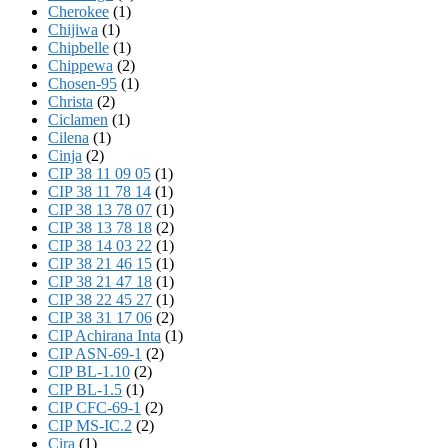
Cherokee
(1)
Chijiwa
(1)
Chipbelle
(1)
Chippewa
(2)
Chosen-95
(1)
Christa
(2)
Ciclamen
(1)
Cilena
(1)
Cinja
(2)
CIP 38 11 09 05
(1)
CIP 38 11 78 14
(1)
CIP 38 13 78 07
(1)
CIP 38 13 78 18
(2)
CIP 38 14 03 22
(1)
CIP 38 21 46 15
(1)
CIP 38 21 47 18
(1)
CIP 38 22 45 27
(1)
CIP 38 31 17 06
(2)
CIP Achirana Inta
(1)
CIP ASN-69-1
(2)
CIP BL-1.10
(2)
CIP BL-1.5
(1)
CIP CFC-69-1
(2)
CIP MS-IC.2
(2)
Cira
(1)