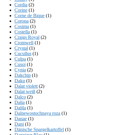
Cordia
(2)
Corine
(1)
Corne de Bique
(1)
Corona
(2)
Cosima
(1)
Costella
(1)
Craigs Royal
(2)
Cromwell
(1)
Crystal
(1)
Cucullus
(1)
Culpa
(1)
Cusoi
(1)
Cynia
(2)
Dakchip
(1)
Daku
(1)
Dalat violett
(2)
Dalat weiß
(2)
Dalco
(2)
Dalia
(1)
Dalila
(1)
Dalnewostochnaya roza
(1)
Danae
(1)
Dani
(1)
Dänische Spargelkartoffel
(1)
Danniger Blau
(1)