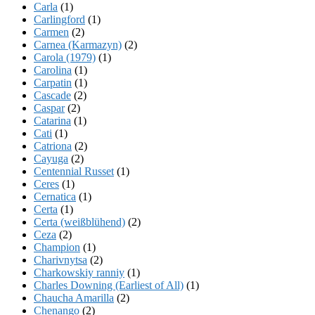
Carla
(1)
Carlingford
(1)
Carmen
(2)
Carnea (Karmazyn)
(2)
Carola (1979)
(1)
Carolina
(1)
Carpatin
(1)
Cascade
(2)
Caspar
(2)
Catarina
(1)
Cati
(1)
Catriona
(2)
Cayuga
(2)
Centennial Russet
(1)
Ceres
(1)
Cernatica
(1)
Certa
(1)
Certa (weißblühend)
(2)
Ceza
(2)
Champion
(1)
Charivnytsa
(2)
Charkowskiy ranniy
(1)
Charles Downing (Earliest of All)
(1)
Chaucha Amarilla
(2)
Chenango
(2)