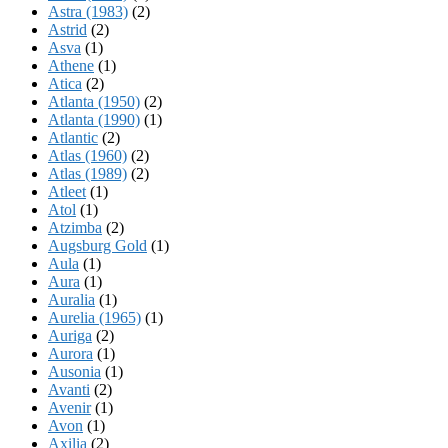
Astra (1983)
(2)
Astrid
(2)
Asva
(1)
Athene
(1)
Atica
(2)
Atlanta (1950)
(2)
Atlanta (1990)
(1)
Atlantic
(2)
Atlas (1960)
(2)
Atlas (1989)
(2)
Atleet
(1)
Atol
(1)
Atzimba
(2)
Augsburg Gold
(1)
Aula
(1)
Aura
(1)
Auralia
(1)
Aurelia (1965)
(1)
Auriga
(2)
Aurora
(1)
Ausonia
(1)
Avanti
(2)
Avenir
(1)
Avon
(1)
Axilia
(2)