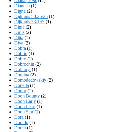
Diana (1980)
(2)
Dianella
(1)
Digna
(2)
Dijkhuis 50.25/25
(1)
Dijkhuis 53-153
(1)
Dinia
(2)
Dirus
(2)
Ditta
(1)
Diva
(2)
Dobra
(1)
Dobrin
(1)
Dobro
(1)
Dobrochin
(2)
Dolinnyi
(1)
Domina
(2)
Domodedowskiy
(2)
Donella
(1)
Donor
(1)
Doon Bounty
(2)
Doon Early
(1)
Doon Pearl
(1)
Doon Star
(1)
Dora
(1)
Dorado
(1)
Dorett
(1)