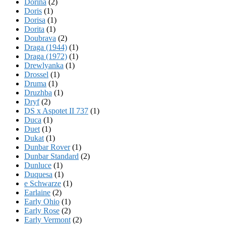
Dorina
(2)
Doris
(1)
Dorisa
(1)
Dorita
(1)
Doubrava
(2)
Draga (1944)
(1)
Draga (1972)
(1)
Drewlyanka
(1)
Drossel
(1)
Druma
(1)
Druzhba
(1)
Dryf
(2)
DS x Aspotet II 737
(1)
Duca
(1)
Duet
(1)
Dukat
(1)
Dunbar Rover
(1)
Dunbar Standard
(2)
Dunluce
(1)
Duquesa
(1)
e Schwarze
(1)
Earlaine
(2)
Early Ohio
(1)
Early Rose
(2)
Early Vermont
(2)