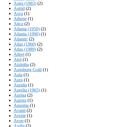
Astra (1983)
(2)
Astrid
(2)
Asva
(1)
Athene
(1)
Atica
(2)
Atlanta (1950)
(2)
Atlanta (1990)
(1)
Atlantic
(2)
Atlas (1960)
(2)
Atlas (1989)
(2)
Atleet
(1)
Atol
(1)
Atzimba
(2)
Augsburg Gold
(1)
Aula
(1)
Aura
(1)
Auralia
(1)
Aurelia (1965)
(1)
Auriga
(2)
Aurora
(1)
Ausonia
(1)
Avanti
(2)
Avenir
(1)
Avon
(1)
Axilia
(2)