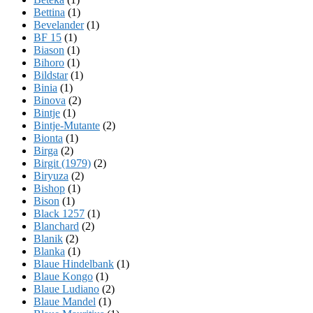
Bettina
(1)
Bevelander
(1)
BF 15
(1)
Biason
(1)
Bihoro
(1)
Bildstar
(1)
Binia
(1)
Binova
(2)
Bintje
(1)
Bintje-Mutante
(2)
Bionta
(1)
Birga
(2)
Birgit (1979)
(2)
Biryuza
(2)
Bishop
(1)
Bison
(1)
Black 1257
(1)
Blanchard
(2)
Blanik
(2)
Blanka
(1)
Blaue Hindelbank
(1)
Blaue Kongo
(1)
Blaue Ludiano
(2)
Blaue Mandel
(1)