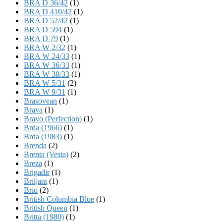
BRA D 36/42
(1)
BRA D 410/42
(1)
BRA D 52/42
(1)
BRA D 594
(1)
BRA D 79
(1)
BRA W 2/32
(1)
BRA W 24/33
(1)
BRA W 36/33
(1)
BRA W 38/33
(1)
BRA W 5/31
(2)
BRA W 9/31
(1)
Brasovean
(1)
Brava
(1)
Bravo (Perfection)
(1)
Brda (1966)
(1)
Brda (1983)
(1)
Brenda
(2)
Brenta (Vesta)
(2)
Breza
(1)
Brigadir
(1)
Briljant
(1)
Brio
(2)
British Columbia Blue
(1)
British Queen
(1)
Britta (1980)
(1)