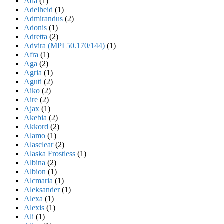
Ada
(1)
Adelheid
(1)
Admirandus
(2)
Adonis
(1)
Adretta
(2)
Advira (MPI 50.170/144)
(1)
Afra
(1)
Aga
(2)
Agria
(1)
Aguti
(2)
Aiko
(2)
Aire
(2)
Ajax
(1)
Akebia
(2)
Akkord
(2)
Alamo
(1)
Alasclear
(2)
Alaska Frostless
(1)
Albina
(2)
Albion
(1)
Alcmaria
(1)
Aleksander
(1)
Alexa
(1)
Alexis
(1)
Ali
(1)