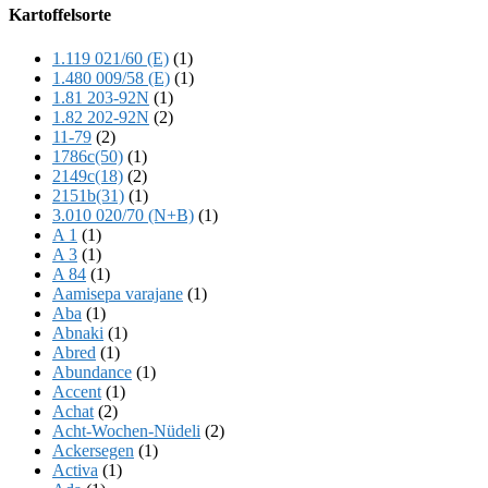
Offscreen
Kartoffelsorte
Content
1.119 021/60 (E)
(1)
1.480 009/58 (E)
(1)
1.81 203-92N
(1)
1.82 202-92N
(2)
11-79
(2)
1786c(50)
(1)
2149c(18)
(2)
2151b(31)
(1)
3.010 020/70 (N+B)
(1)
A 1
(1)
A 3
(1)
A 84
(1)
Aamisepa varajane
(1)
Aba
(1)
Abnaki
(1)
Abred
(1)
Abundance
(1)
Accent
(1)
Achat
(2)
Acht-Wochen-Nüdeli
(2)
Ackersegen
(1)
Activa
(1)