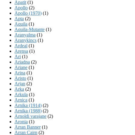
Apatit
(1)
Apollo
(2)
Apollo (1970)
(1)
Apta
(2)
Aquila
(1)
Aquila-Mutante
(1)
Aranyalma
(1)
Aranykincs
(1)
Ardeal
(1)
Arensa
(1)
Ari
(1)
Ariadna
(2)
Ariane
(1)
Arina
(1)
Aristo
(1)
Arjan
(2)
Arka
(2)
Arkula
(1)
Arnica
(1)
Arnika (1914)
(2)
Arnika (1988)
(2)
Arnoldi varajane
(2)
Aronia
(1)
Arran Banner
(1)
Arran Cairn
(2)