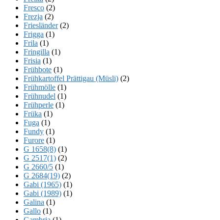
Fresco
(2)
Frezja
(2)
Friesländer
(2)
Frigga
(1)
Frila
(1)
Fringilla
(1)
Frisia
(1)
Frühbote
(1)
Frühkartoffel Prättigau (Müsli)
(2)
Frühmölle
(1)
Frühnudel
(1)
Frühperle
(1)
Früka
(1)
Fuga
(1)
Fundy
(1)
Furore
(1)
G 1658(8)
(1)
G 2517(1)
(2)
G 2660/5
(1)
G 2684(19)
(2)
Gabi (1965)
(1)
Gabi (1989)
(1)
Galina
(1)
Gallo
(1)
Gambria
(1)