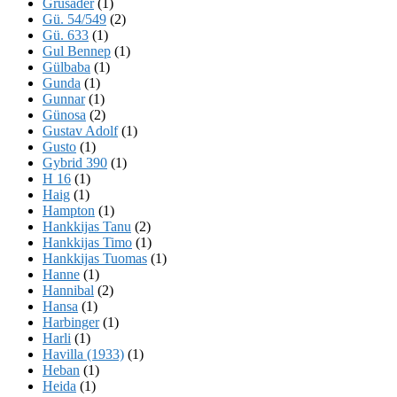
Grusader
(1)
Gü. 54/549
(2)
Gü. 633
(1)
Gul Bennep
(1)
Gülbaba
(1)
Gunda
(1)
Gunnar
(1)
Günosa
(2)
Gustav Adolf
(1)
Gusto
(1)
Gybrid 390
(1)
H 16
(1)
Haig
(1)
Hampton
(1)
Hankkijas Tanu
(2)
Hankkijas Timo
(1)
Hankkijas Tuomas
(1)
Hanne
(1)
Hannibal
(2)
Hansa
(1)
Harbinger
(1)
Harli
(1)
Havilla (1933)
(1)
Heban
(1)
Heida
(1)