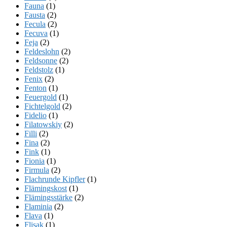
Fauna
(1)
Fausta
(2)
Fecula
(2)
Fecuva
(1)
Feja
(2)
Feldeslohn
(2)
Feldsonne
(2)
Feldstolz
(1)
Fenix
(2)
Fenton
(1)
Feuergold
(1)
Fichtelgold
(2)
Fidelio
(1)
Filatowskiy
(2)
Filli
(2)
Fina
(2)
Fink
(1)
Fionia
(1)
Firmula
(2)
Flachrunde Kipfler
(1)
Flämingskost
(1)
Flämingsstärke
(2)
Flaminia
(2)
Flava
(1)
Flisak
(1)