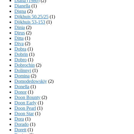
Diana (1980)
(2)
Dianella
(1)
Digna
(2)
Dijkhuis 50.25/25
(1)
Dijkhuis 53-153
(1)
Dinia
(2)
Dirus
(2)
Ditta
(1)
Diva
(2)
Dobra
(1)
Dobrin
(1)
Dobro
(1)
Dobrochin
(2)
Dolinnyi
(1)
Domina
(2)
Domodedowskiy
(2)
Donella
(1)
Donor
(1)
Doon Bounty
(2)
Doon Early
(1)
Doon Pearl
(1)
Doon Star
(1)
Dora
(1)
Dorado
(1)
Dorett
(1)