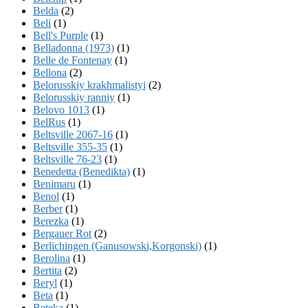
Belda
(2)
Beli
(1)
Bell's Purple
(1)
Belladonna (1973)
(1)
Belle de Fontenay
(1)
Bellona
(2)
Belorusskiy krakhmalistyi
(2)
Belorusskiy ranniy
(1)
Belovo 1013
(1)
BelRus
(1)
Beltsville 2067-16
(1)
Beltsville 355-35
(1)
Beltsville 76-23
(1)
Benedetta (Benedikta)
(1)
Benimaru
(1)
Benol
(1)
Berber
(1)
Berezka
(1)
Bergauer Rot
(2)
Berlichingen (Ganusowski,Korgonski)
(1)
Berolina
(1)
Bertita
(2)
Beryl
(1)
Beta
(1)
Beteka
(1)