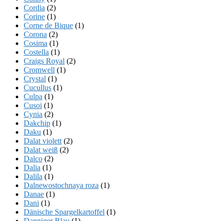
Cordia
(2)
Corine
(1)
Corne de Bique
(1)
Corona
(2)
Cosima
(1)
Costella
(1)
Craigs Royal
(2)
Cromwell
(1)
Crystal
(1)
Cucullus
(1)
Culpa
(1)
Cusoi
(1)
Cynia
(2)
Dakchip
(1)
Daku
(1)
Dalat violett
(2)
Dalat weiß
(2)
Dalco
(2)
Dalia
(1)
Dalila
(1)
Dalnewostochnaya roza
(1)
Danae
(1)
Dani
(1)
Dänische Spargelkartoffel
(1)
Danniger Blau
(1)