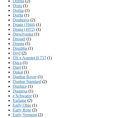
Dorina
(2)
Doris
(1)
Dorisa
(1)
Dorita
(1)
Doubrava
(2)
Draga (1944)
(1)
Draga (1972)
(1)
Drewlyanka
(1)
Drossel
(1)
Druma
(1)
Druzhba
(1)
Dryf
(2)
DS x Aspotet II 737
(1)
Duca
(1)
Duet
(1)
Dukat
(1)
Dunbar Rover
(1)
Dunbar Standard
(2)
Dunluce
(1)
Duquesa
(1)
e Schwarze
(1)
Earlaine
(2)
Early Ohio
(1)
Early Rose
(2)
Early Vermont
(2)