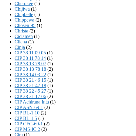
Cherokee
(1)
Chijiwa
(1)
Chipbelle
(1)
Chippewa
(2)
Chosen-95
(1)
Christa
(2)
Ciclamen
(1)
Cilena
(1)
Cinja
(2)
CIP 38 11 09 05
(1)
CIP 38 11 78 14
(1)
CIP 38 13 78 07
(1)
CIP 38 13 78 18
(2)
CIP 38 14 03 22
(1)
CIP 38 21 46 15
(1)
CIP 38 21 47 18
(1)
CIP 38 22 45 27
(1)
CIP 38 31 17 06
(2)
CIP Achirana Inta
(1)
CIP ASN-69-1
(2)
CIP BL-1.10
(2)
CIP BL-1.5
(1)
CIP CFC-69-1
(2)
CIP MS-IC.2
(2)
Cira
(1)