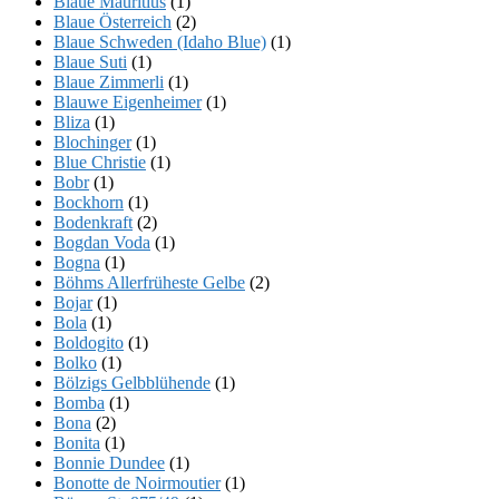
Blaue Mauritius
(1)
Blaue Österreich
(2)
Blaue Schweden (Idaho Blue)
(1)
Blaue Suti
(1)
Blaue Zimmerli
(1)
Blauwe Eigenheimer
(1)
Bliza
(1)
Blochinger
(1)
Blue Christie
(1)
Bobr
(1)
Bockhorn
(1)
Bodenkraft
(2)
Bogdan Voda
(1)
Bogna
(1)
Böhms Allerfrüheste Gelbe
(2)
Bojar
(1)
Bola
(1)
Boldogito
(1)
Bolko
(1)
Bölzigs Gelbblühende
(1)
Bomba
(1)
Bona
(2)
Bonita
(1)
Bonnie Dundee
(1)
Bonotte de Noirmoutier
(1)