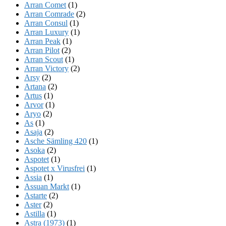
Arran Comet
(1)
Arran Comrade
(2)
Arran Consul
(1)
Arran Luxury
(1)
Arran Peak
(1)
Arran Pilot
(2)
Arran Scout
(1)
Arran Victory
(2)
Arsy
(2)
Artana
(2)
Artus
(1)
Arvor
(1)
Aryo
(2)
As
(1)
Asaja
(2)
Asche Sämling 420
(1)
Asoka
(2)
Aspotet
(1)
Aspotet x Virusfrei
(1)
Assia
(1)
Assuan Markt
(1)
Astarte
(2)
Aster
(2)
Astilla
(1)
Astra (1973)
(1)