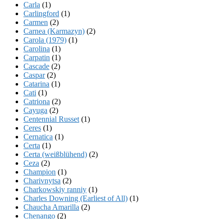
Carla
(1)
Carlingford
(1)
Carmen
(2)
Carnea (Karmazyn)
(2)
Carola (1979)
(1)
Carolina
(1)
Carpatin
(1)
Cascade
(2)
Caspar
(2)
Catarina
(1)
Cati
(1)
Catriona
(2)
Cayuga
(2)
Centennial Russet
(1)
Ceres
(1)
Cernatica
(1)
Certa
(1)
Certa (weißblühend)
(2)
Ceza
(2)
Champion
(1)
Charivnytsa
(2)
Charkowskiy ranniy
(1)
Charles Downing (Earliest of All)
(1)
Chaucha Amarilla
(2)
Chenango
(2)