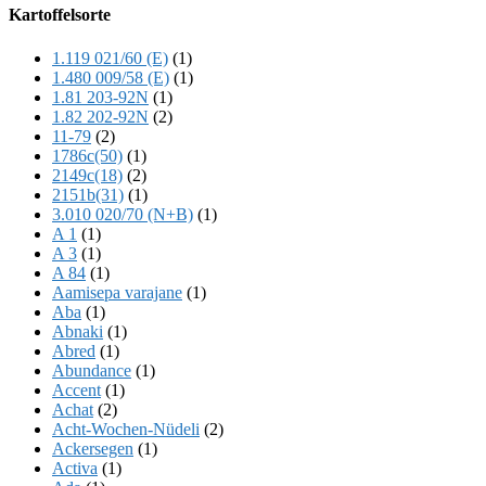
Offscreen
Kartoffelsorte
Content
1.119 021/60 (E)
(1)
1.480 009/58 (E)
(1)
1.81 203-92N
(1)
1.82 202-92N
(2)
11-79
(2)
1786c(50)
(1)
2149c(18)
(2)
2151b(31)
(1)
3.010 020/70 (N+B)
(1)
A 1
(1)
A 3
(1)
A 84
(1)
Aamisepa varajane
(1)
Aba
(1)
Abnaki
(1)
Abred
(1)
Abundance
(1)
Accent
(1)
Achat
(2)
Acht-Wochen-Nüdeli
(2)
Ackersegen
(1)
Activa
(1)