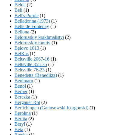
Belda
(2)
Beli
(1)
Bell's Purple
(1)
Belladonna (1973)
(1)
Belle de Fontenay
(1)
Bellona
(2)
Belorusskiy krakhmalistyi
(2)
Belorusskiy ranniy
(1)
Belovo 1013
(1)
BelRus
(1)
Beltsville 2067-16
(1)
Beltsville 355-35
(1)
Beltsville 76-23
(1)
Benedetta (Benedikta)
(1)
Benimaru
(1)
Benol
(1)
Berber
(1)
Berezka
(1)
Bergauer Rot
(2)
Berlichingen (Ganusowski,Korgonski)
(1)
Berolina
(1)
Bertita
(2)
Beryl
(1)
Beta
(1)
Beteka
(1)