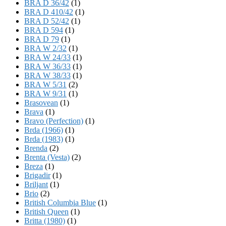
BRA D 36/42
(1)
BRA D 410/42
(1)
BRA D 52/42
(1)
BRA D 594
(1)
BRA D 79
(1)
BRA W 2/32
(1)
BRA W 24/33
(1)
BRA W 36/33
(1)
BRA W 38/33
(1)
BRA W 5/31
(2)
BRA W 9/31
(1)
Brasovean
(1)
Brava
(1)
Bravo (Perfection)
(1)
Brda (1966)
(1)
Brda (1983)
(1)
Brenda
(2)
Brenta (Vesta)
(2)
Breza
(1)
Brigadir
(1)
Briljant
(1)
Brio
(2)
British Columbia Blue
(1)
British Queen
(1)
Britta (1980)
(1)