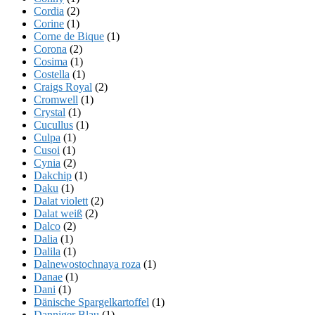
Cordia
(2)
Corine
(1)
Corne de Bique
(1)
Corona
(2)
Cosima
(1)
Costella
(1)
Craigs Royal
(2)
Cromwell
(1)
Crystal
(1)
Cucullus
(1)
Culpa
(1)
Cusoi
(1)
Cynia
(2)
Dakchip
(1)
Daku
(1)
Dalat violett
(2)
Dalat weiß
(2)
Dalco
(2)
Dalia
(1)
Dalila
(1)
Dalnewostochnaya roza
(1)
Danae
(1)
Dani
(1)
Dänische Spargelkartoffel
(1)
Danniger Blau
(1)