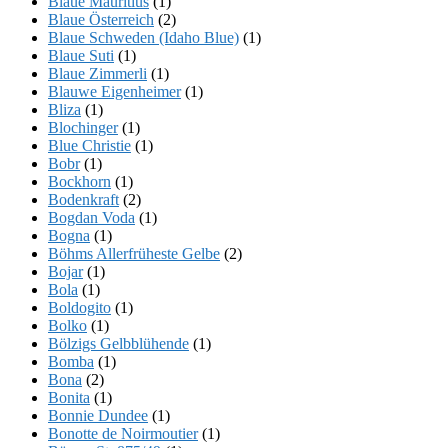
Blaue Mauritius
(1)
Blaue Österreich
(2)
Blaue Schweden (Idaho Blue)
(1)
Blaue Suti
(1)
Blaue Zimmerli
(1)
Blauwe Eigenheimer
(1)
Bliza
(1)
Blochinger
(1)
Blue Christie
(1)
Bobr
(1)
Bockhorn
(1)
Bodenkraft
(2)
Bogdan Voda
(1)
Bogna
(1)
Böhms Allerfrüheste Gelbe
(2)
Bojar
(1)
Bola
(1)
Boldogito
(1)
Bolko
(1)
Bölzigs Gelbblühende
(1)
Bomba
(1)
Bona
(2)
Bonita
(1)
Bonnie Dundee
(1)
Bonotte de Noirmoutier
(1)