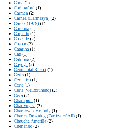
Carla
(1)
Carlingford
(1)
Carmen
(2)
Carnea (Karmazyn)
(2)
Carola (1979)
(1)
Carolina
(1)
Carpatin
(1)
Cascade
(2)
Caspar
(2)
Catarina
(1)
Cati
(1)
Catriona
(2)
Cayuga
(2)
Centennial Russet
(1)
Ceres
(1)
Cernatica
(1)
Certa
(1)
Certa (weißblühend)
(2)
Ceza
(2)
Champion
(1)
Charivnytsa
(2)
Charkowskiy ranniy
(1)
Charles Downing (Earliest of All)
(1)
Chaucha Amarilla
(2)
Chenango
(2)