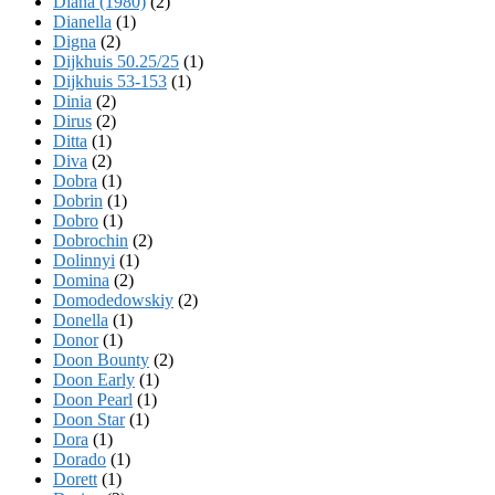
Diana (1980)
(2)
Dianella
(1)
Digna
(2)
Dijkhuis 50.25/25
(1)
Dijkhuis 53-153
(1)
Dinia
(2)
Dirus
(2)
Ditta
(1)
Diva
(2)
Dobra
(1)
Dobrin
(1)
Dobro
(1)
Dobrochin
(2)
Dolinnyi
(1)
Domina
(2)
Domodedowskiy
(2)
Donella
(1)
Donor
(1)
Doon Bounty
(2)
Doon Early
(1)
Doon Pearl
(1)
Doon Star
(1)
Dora
(1)
Dorado
(1)
Dorett
(1)