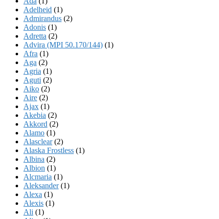
Ada
(1)
Adelheid
(1)
Admirandus
(2)
Adonis
(1)
Adretta
(2)
Advira (MPI 50.170/144)
(1)
Afra
(1)
Aga
(2)
Agria
(1)
Aguti
(2)
Aiko
(2)
Aire
(2)
Ajax
(1)
Akebia
(2)
Akkord
(2)
Alamo
(1)
Alasclear
(2)
Alaska Frostless
(1)
Albina
(2)
Albion
(1)
Alcmaria
(1)
Aleksander
(1)
Alexa
(1)
Alexis
(1)
Ali
(1)