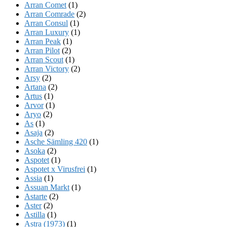
Arran Comet
(1)
Arran Comrade
(2)
Arran Consul
(1)
Arran Luxury
(1)
Arran Peak
(1)
Arran Pilot
(2)
Arran Scout
(1)
Arran Victory
(2)
Arsy
(2)
Artana
(2)
Artus
(1)
Arvor
(1)
Aryo
(2)
As
(1)
Asaja
(2)
Asche Sämling 420
(1)
Asoka
(2)
Aspotet
(1)
Aspotet x Virusfrei
(1)
Assia
(1)
Assuan Markt
(1)
Astarte
(2)
Aster
(2)
Astilla
(1)
Astra (1973)
(1)