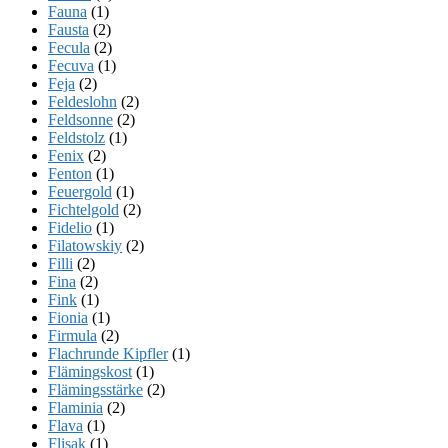
Fauna
(1)
Fausta
(2)
Fecula
(2)
Fecuva
(1)
Feja
(2)
Feldeslohn
(2)
Feldsonne
(2)
Feldstolz
(1)
Fenix
(2)
Fenton
(1)
Feuergold
(1)
Fichtelgold
(2)
Fidelio
(1)
Filatowskiy
(2)
Filli
(2)
Fina
(2)
Fink
(1)
Fionia
(1)
Firmula
(2)
Flachrunde Kipfler
(1)
Flämingskost
(1)
Flämingsstärke
(2)
Flaminia
(2)
Flava
(1)
Flisak
(1)