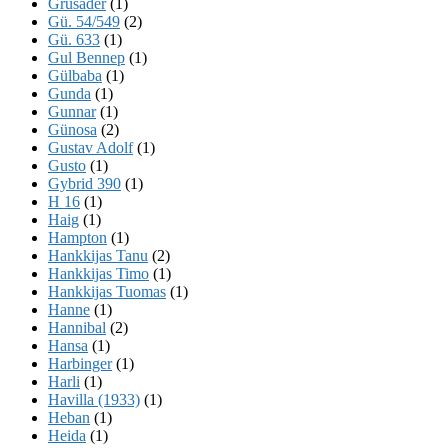
Grusader
(1)
Gü. 54/549
(2)
Gü. 633
(1)
Gul Bennep
(1)
Gülbaba
(1)
Gunda
(1)
Gunnar
(1)
Günosa
(2)
Gustav Adolf
(1)
Gusto
(1)
Gybrid 390
(1)
H 16
(1)
Haig
(1)
Hampton
(1)
Hankkijas Tanu
(2)
Hankkijas Timo
(1)
Hankkijas Tuomas
(1)
Hanne
(1)
Hannibal
(2)
Hansa
(1)
Harbinger
(1)
Harli
(1)
Havilla (1933)
(1)
Heban
(1)
Heida
(1)