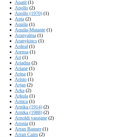
Apatit
(1)
Apollo
(2)
Apollo (1970)
(1)
Apta
(2)
Aquila
(1)
Aquila-Mutante
(1)
Aranyalma
(1)
Aranykincs
(1)
Ardeal
(1)
Arensa
(1)
Ari
(1)
Ariadna
(2)
Ariane
(1)
Arina
(1)
Aristo
(1)
Arjan
(2)
Arka
(2)
Arkula
(1)
Arnica
(1)
Arnika (1914)
(2)
Arnika (1988)
(2)
Arnoldi varajane
(2)
Aronia
(1)
Arran Banner
(1)
Arran Cairn
(2)