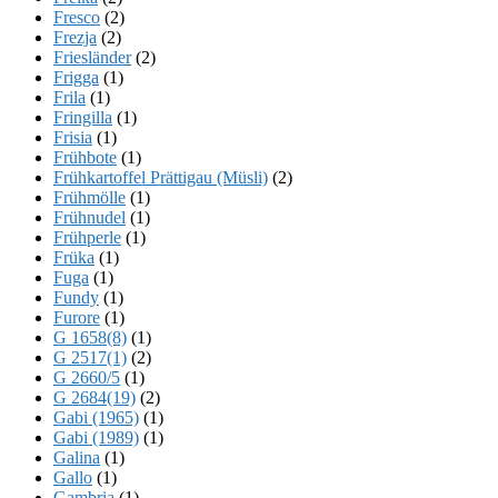
Fresco
(2)
Frezja
(2)
Friesländer
(2)
Frigga
(1)
Frila
(1)
Fringilla
(1)
Frisia
(1)
Frühbote
(1)
Frühkartoffel Prättigau (Müsli)
(2)
Frühmölle
(1)
Frühnudel
(1)
Frühperle
(1)
Früka
(1)
Fuga
(1)
Fundy
(1)
Furore
(1)
G 1658(8)
(1)
G 2517(1)
(2)
G 2660/5
(1)
G 2684(19)
(2)
Gabi (1965)
(1)
Gabi (1989)
(1)
Galina
(1)
Gallo
(1)
Gambria
(1)