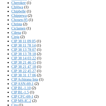
Cherokee
(1)
Chijiwa
(1)
Chipbelle
(1)
Chippewa
(2)
Chosen-95
(1)
Christa
(2)
Ciclamen
(1)
Cilena
(1)
Cinja
(2)
CIP 38 11 09 05
(1)
CIP 38 11 78 14
(1)
CIP 38 13 78 07
(1)
CIP 38 13 78 18
(2)
CIP 38 14 03 22
(1)
CIP 38 21 46 15
(1)
CIP 38 21 47 18
(1)
CIP 38 22 45 27
(1)
CIP 38 31 17 06
(2)
CIP Achirana Inta
(1)
CIP ASN-69-1
(2)
CIP BL-1.10
(2)
CIP BL-1.5
(1)
CIP CFC-69-1
(2)
CIP MS-IC.2
(2)
Cira
(1)