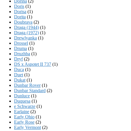
Dorina
(2)
Doris
(1)
Dorisa
(1)
Dorita
(1)
Doubrava
(2)
Draga (1944)
(1)
Draga (1972)
(1)
Drewlyanka
(1)
Drossel
(1)
Druma
(1)
Druzhba
(1)
Dryf
(2)
DS x Aspotet II 737
(1)
Duca
(1)
Duet
(1)
Dukat
(1)
Dunbar Rover
(1)
Dunbar Standard
(2)
Dunluce
(1)
Duquesa
(1)
e Schwarze
(1)
Earlaine
(2)
Early Ohio
(1)
Early Rose
(2)
Early Vermont
(2)