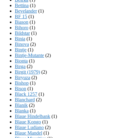
Bettina
(1)
Bevelander
(1)
BF 15
(1)
Biason
(1)
Bihoro
(1)
Bildstar
(1)
Binia
(1)
Binova
(2)
Bintje
(1)
Bintje-Mutante
(2)
Bionta
(1)
Birga
(2)
Birgit (1979)
(2)
Biryuza
(2)
Bishop
(1)
Bison
(1)
Black 1257
(1)
Blanchard
(2)
Blanik
(2)
Blanka
(1)
Blaue Hindelbank
(1)
Blaue Kongo
(1)
Blaue Ludiano
(2)
Blaue Mandel
(1)