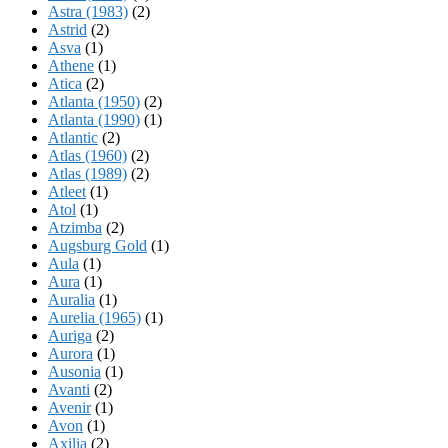
Astra (1983)
(2)
Astrid
(2)
Asva
(1)
Athene
(1)
Atica
(2)
Atlanta (1950)
(2)
Atlanta (1990)
(1)
Atlantic
(2)
Atlas (1960)
(2)
Atlas (1989)
(2)
Atleet
(1)
Atol
(1)
Atzimba
(2)
Augsburg Gold
(1)
Aula
(1)
Aura
(1)
Auralia
(1)
Aurelia (1965)
(1)
Auriga
(2)
Aurora
(1)
Ausonia
(1)
Avanti
(2)
Avenir
(1)
Avon
(1)
Axilia
(2)