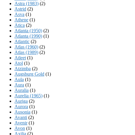
Astra (1983)
(2)
Astrid
(2)
Asva
(1)
Athene
(1)
Atica
(2)
Atlanta (1950)
(2)
Atlanta (1990)
(1)
Atlantic
(2)
Atlas (1960)
(2)
Atlas (1989)
(2)
Atleet
(1)
Atol
(1)
Atzimba
(2)
Augsburg Gold
(1)
Aula
(1)
Aura
(1)
Auralia
(1)
Aurelia (1965)
(1)
Auriga
(2)
Aurora
(1)
Ausonia
(1)
Avanti
(2)
Avenir
(1)
Avon
(1)
Axilia
(2)