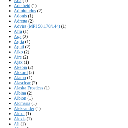
Ada
(1)
Adelheid
(1)
Admirandus
(2)
Adonis
(1)
Adretta
(2)
Advira (MPI 50.170/144)
(1)
Afra
(1)
Aga
(2)
Agria
(1)
Aguti
(2)
Aiko
(2)
Aire
(2)
Ajax
(1)
Akebia
(2)
Akkord
(2)
Alamo
(1)
Alasclear
(2)
Alaska Frostless
(1)
Albina
(2)
Albion
(1)
Alcmaria
(1)
Aleksander
(1)
Alexa
(1)
Alexis
(1)
Ali
(1)