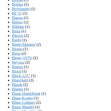
Bettina
(1)
Bevelander
(1)
BF 15
(1)
Biason
(1)
Bihoro
(1)
Bildstar
(1)
Binia
(1)
Binova
(2)
Bintje
(1)
Bintje-Mutante
(2)
Bionta
(1)
Birga
(2)
Birgit (1979)
(2)
Biryuza
(2)
Bishop
(1)
Bison
(1)
Black 1257
(1)
Blanchard
(2)
Blanik
(2)
Blanka
(1)
Blaue Hindelbank
(1)
Blaue Kongo
(1)
Blaue Ludiano
(2)
Blaue Mandel
(1)