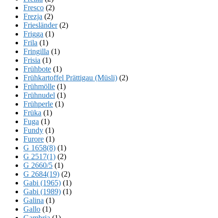
Fresco
(2)
Frezja
(2)
Friesländer
(2)
Frigga
(1)
Frila
(1)
Fringilla
(1)
Frisia
(1)
Frühbote
(1)
Frühkartoffel Prättigau (Müsli)
(2)
Frühmölle
(1)
Frühnudel
(1)
Frühperle
(1)
Früka
(1)
Fuga
(1)
Fundy
(1)
Furore
(1)
G 1658(8)
(1)
G 2517(1)
(2)
G 2660/5
(1)
G 2684(19)
(2)
Gabi (1965)
(1)
Gabi (1989)
(1)
Galina
(1)
Gallo
(1)
Gambria
(1)