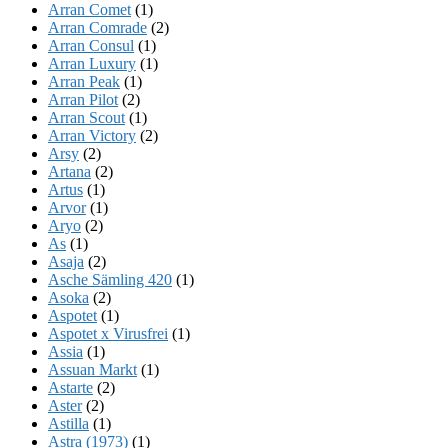
Arran Comet
(1)
Arran Comrade
(2)
Arran Consul
(1)
Arran Luxury
(1)
Arran Peak
(1)
Arran Pilot
(2)
Arran Scout
(1)
Arran Victory
(2)
Arsy
(2)
Artana
(2)
Artus
(1)
Arvor
(1)
Aryo
(2)
As
(1)
Asaja
(2)
Asche Sämling 420
(1)
Asoka
(2)
Aspotet
(1)
Aspotet x Virusfrei
(1)
Assia
(1)
Assuan Markt
(1)
Astarte
(2)
Aster
(2)
Astilla
(1)
Astra (1973)
(1)