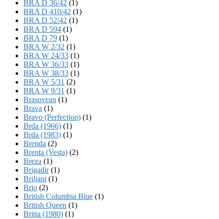
BRA D 36/42
(1)
BRA D 410/42
(1)
BRA D 52/42
(1)
BRA D 594
(1)
BRA D 79
(1)
BRA W 2/32
(1)
BRA W 24/33
(1)
BRA W 36/33
(1)
BRA W 38/33
(1)
BRA W 5/31
(2)
BRA W 9/31
(1)
Brasovean
(1)
Brava
(1)
Bravo (Perfection)
(1)
Brda (1966)
(1)
Brda (1983)
(1)
Brenda
(2)
Brenta (Vesta)
(2)
Breza
(1)
Brigadir
(1)
Briljant
(1)
Brio
(2)
British Columbia Blue
(1)
British Queen
(1)
Britta (1980)
(1)