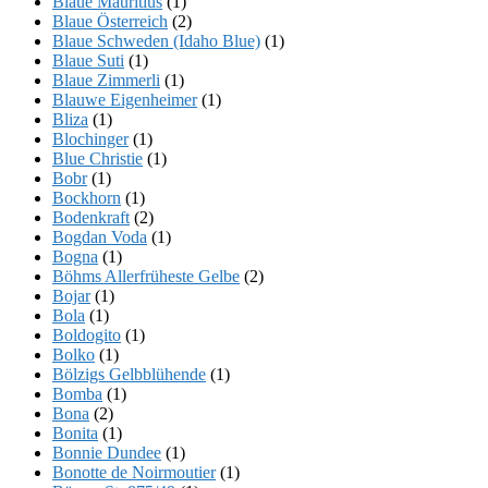
Blaue Mauritius
(1)
Blaue Österreich
(2)
Blaue Schweden (Idaho Blue)
(1)
Blaue Suti
(1)
Blaue Zimmerli
(1)
Blauwe Eigenheimer
(1)
Bliza
(1)
Blochinger
(1)
Blue Christie
(1)
Bobr
(1)
Bockhorn
(1)
Bodenkraft
(2)
Bogdan Voda
(1)
Bogna
(1)
Böhms Allerfrüheste Gelbe
(2)
Bojar
(1)
Bola
(1)
Boldogito
(1)
Bolko
(1)
Bölzigs Gelbblühende
(1)
Bomba
(1)
Bona
(2)
Bonita
(1)
Bonnie Dundee
(1)
Bonotte de Noirmoutier
(1)