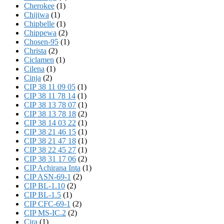
Cherokee
(1)
Chijiwa
(1)
Chipbelle
(1)
Chippewa
(2)
Chosen-95
(1)
Christa
(2)
Ciclamen
(1)
Cilena
(1)
Cinja
(2)
CIP 38 11 09 05
(1)
CIP 38 11 78 14
(1)
CIP 38 13 78 07
(1)
CIP 38 13 78 18
(2)
CIP 38 14 03 22
(1)
CIP 38 21 46 15
(1)
CIP 38 21 47 18
(1)
CIP 38 22 45 27
(1)
CIP 38 31 17 06
(2)
CIP Achirana Inta
(1)
CIP ASN-69-1
(2)
CIP BL-1.10
(2)
CIP BL-1.5
(1)
CIP CFC-69-1
(2)
CIP MS-IC.2
(2)
Cira
(1)