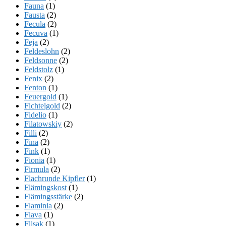
Fauna
(1)
Fausta
(2)
Fecula
(2)
Fecuva
(1)
Feja
(2)
Feldeslohn
(2)
Feldsonne
(2)
Feldstolz
(1)
Fenix
(2)
Fenton
(1)
Feuergold
(1)
Fichtelgold
(2)
Fidelio
(1)
Filatowskiy
(2)
Filli
(2)
Fina
(2)
Fink
(1)
Fionia
(1)
Firmula
(2)
Flachrunde Kipfler
(1)
Flämingskost
(1)
Flämingsstärke
(2)
Flaminia
(2)
Flava
(1)
Flisak
(1)