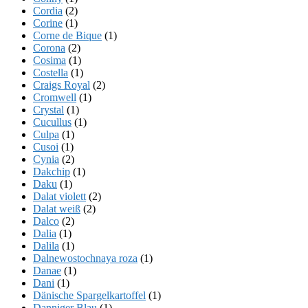
Cordia
(2)
Corine
(1)
Corne de Bique
(1)
Corona
(2)
Cosima
(1)
Costella
(1)
Craigs Royal
(2)
Cromwell
(1)
Crystal
(1)
Cucullus
(1)
Culpa
(1)
Cusoi
(1)
Cynia
(2)
Dakchip
(1)
Daku
(1)
Dalat violett
(2)
Dalat weiß
(2)
Dalco
(2)
Dalia
(1)
Dalila
(1)
Dalnewostochnaya roza
(1)
Danae
(1)
Dani
(1)
Dänische Spargelkartoffel
(1)
Danniger Blau
(1)