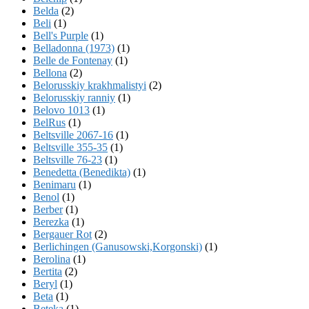
Belda
(2)
Beli
(1)
Bell's Purple
(1)
Belladonna (1973)
(1)
Belle de Fontenay
(1)
Bellona
(2)
Belorusskiy krakhmalistyi
(2)
Belorusskiy ranniy
(1)
Belovo 1013
(1)
BelRus
(1)
Beltsville 2067-16
(1)
Beltsville 355-35
(1)
Beltsville 76-23
(1)
Benedetta (Benedikta)
(1)
Benimaru
(1)
Benol
(1)
Berber
(1)
Berezka
(1)
Bergauer Rot
(2)
Berlichingen (Ganusowski,Korgonski)
(1)
Berolina
(1)
Bertita
(2)
Beryl
(1)
Beta
(1)
Beteka
(1)