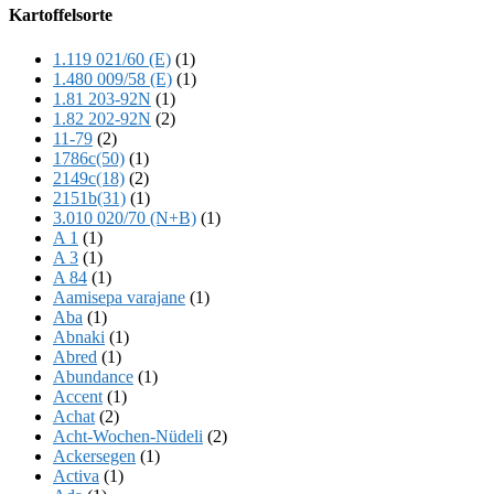
Offscreen
Kartoffelsorte
Content
1.119 021/60 (E)
(1)
1.480 009/58 (E)
(1)
1.81 203-92N
(1)
1.82 202-92N
(2)
11-79
(2)
1786c(50)
(1)
2149c(18)
(2)
2151b(31)
(1)
3.010 020/70 (N+B)
(1)
A 1
(1)
A 3
(1)
A 84
(1)
Aamisepa varajane
(1)
Aba
(1)
Abnaki
(1)
Abred
(1)
Abundance
(1)
Accent
(1)
Achat
(2)
Acht-Wochen-Nüdeli
(2)
Ackersegen
(1)
Activa
(1)