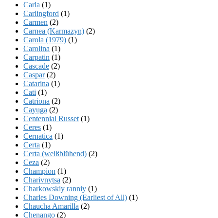
Carla
(1)
Carlingford
(1)
Carmen
(2)
Carnea (Karmazyn)
(2)
Carola (1979)
(1)
Carolina
(1)
Carpatin
(1)
Cascade
(2)
Caspar
(2)
Catarina
(1)
Cati
(1)
Catriona
(2)
Cayuga
(2)
Centennial Russet
(1)
Ceres
(1)
Cernatica
(1)
Certa
(1)
Certa (weißblühend)
(2)
Ceza
(2)
Champion
(1)
Charivnytsa
(2)
Charkowskiy ranniy
(1)
Charles Downing (Earliest of All)
(1)
Chaucha Amarilla
(2)
Chenango
(2)