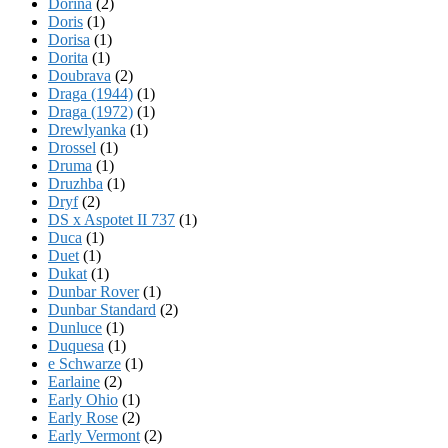
Dorina
(2)
Doris
(1)
Dorisa
(1)
Dorita
(1)
Doubrava
(2)
Draga (1944)
(1)
Draga (1972)
(1)
Drewlyanka
(1)
Drossel
(1)
Druma
(1)
Druzhba
(1)
Dryf
(2)
DS x Aspotet II 737
(1)
Duca
(1)
Duet
(1)
Dukat
(1)
Dunbar Rover
(1)
Dunbar Standard
(2)
Dunluce
(1)
Duquesa
(1)
e Schwarze
(1)
Earlaine
(2)
Early Ohio
(1)
Early Rose
(2)
Early Vermont
(2)