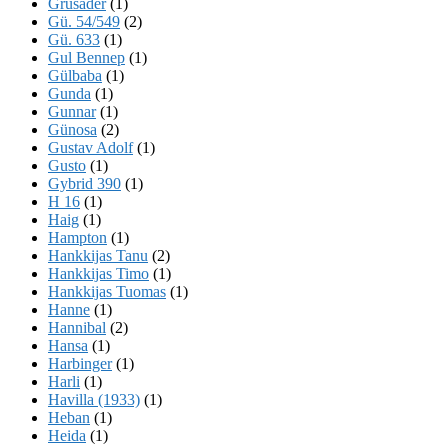
Grusader
(1)
Gü. 54/549
(2)
Gü. 633
(1)
Gul Bennep
(1)
Gülbaba
(1)
Gunda
(1)
Gunnar
(1)
Günosa
(2)
Gustav Adolf
(1)
Gusto
(1)
Gybrid 390
(1)
H 16
(1)
Haig
(1)
Hampton
(1)
Hankkijas Tanu
(2)
Hankkijas Timo
(1)
Hankkijas Tuomas
(1)
Hanne
(1)
Hannibal
(2)
Hansa
(1)
Harbinger
(1)
Harli
(1)
Havilla (1933)
(1)
Heban
(1)
Heida
(1)