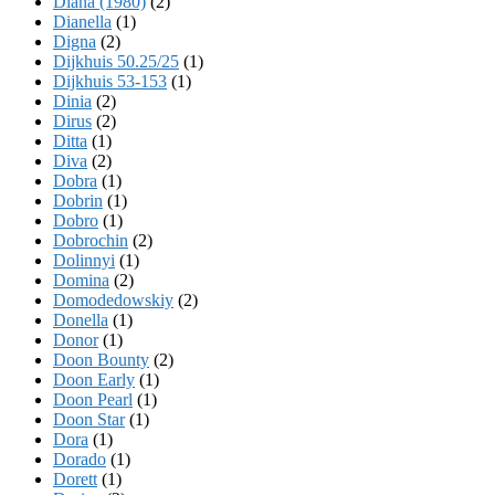
Diana (1980)
(2)
Dianella
(1)
Digna
(2)
Dijkhuis 50.25/25
(1)
Dijkhuis 53-153
(1)
Dinia
(2)
Dirus
(2)
Ditta
(1)
Diva
(2)
Dobra
(1)
Dobrin
(1)
Dobro
(1)
Dobrochin
(2)
Dolinnyi
(1)
Domina
(2)
Domodedowskiy
(2)
Donella
(1)
Donor
(1)
Doon Bounty
(2)
Doon Early
(1)
Doon Pearl
(1)
Doon Star
(1)
Dora
(1)
Dorado
(1)
Dorett
(1)