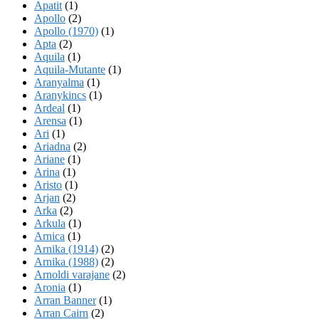
Apatit
(1)
Apollo
(2)
Apollo (1970)
(1)
Apta
(2)
Aquila
(1)
Aquila-Mutante
(1)
Aranyalma
(1)
Aranykincs
(1)
Ardeal
(1)
Arensa
(1)
Ari
(1)
Ariadna
(2)
Ariane
(1)
Arina
(1)
Aristo
(1)
Arjan
(2)
Arka
(2)
Arkula
(1)
Arnica
(1)
Arnika (1914)
(2)
Arnika (1988)
(2)
Arnoldi varajane
(2)
Aronia
(1)
Arran Banner
(1)
Arran Cairn
(2)