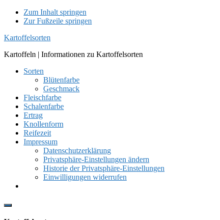
Zum Inhalt springen
Zur Fußzeile springen
Kartoffelsorten
Kartoffeln | Informationen zu Kartoffelsorten
Sorten
Blütenfarbe
Geschmack
Fleischfarbe
Schalenfarbe
Ertrag
Knollenform
Reifezeit
Impressum
Datenschutzerklärung
Privatsphäre-Einstellungen ändern
Historie der Privatsphäre-Einstellungen
Einwilligungen widerrufen
Show
Offscreen