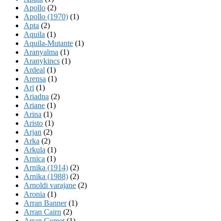
Apollo
(2)
Apollo (1970)
(1)
Apta
(2)
Aquila
(1)
Aquila-Mutante
(1)
Aranyalma
(1)
Aranykincs
(1)
Ardeal
(1)
Arensa
(1)
Ari
(1)
Ariadna
(2)
Ariane
(1)
Arina
(1)
Aristo
(1)
Arjan
(2)
Arka
(2)
Arkula
(1)
Arnica
(1)
Arnika (1914)
(2)
Arnika (1988)
(2)
Arnoldi varajane
(2)
Aronia
(1)
Arran Banner
(1)
Arran Cairn
(2)
Arran Comet
(1)