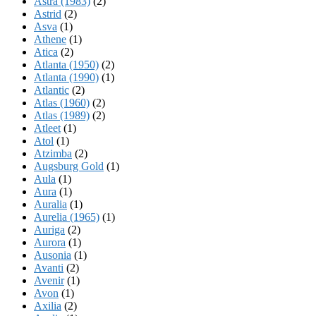
Astra (1983)
(2)
Astrid
(2)
Asva
(1)
Athene
(1)
Atica
(2)
Atlanta (1950)
(2)
Atlanta (1990)
(1)
Atlantic
(2)
Atlas (1960)
(2)
Atlas (1989)
(2)
Atleet
(1)
Atol
(1)
Atzimba
(2)
Augsburg Gold
(1)
Aula
(1)
Aura
(1)
Auralia
(1)
Aurelia (1965)
(1)
Auriga
(2)
Aurora
(1)
Ausonia
(1)
Avanti
(2)
Avenir
(1)
Avon
(1)
Axilia
(2)