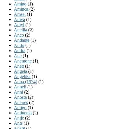
Amigo
(1)
Aminca
(2)
Amsel
(1)
Amva
(1)
Amyl
(1)
Ancilla
(2)
Anco
(2)
Andante
(1)
Ando
(1)
Andra
(1)
Ane
(1)
Anemone
(1)
Anett
(1)
Angela
(1)
Angelika
(1)
Anna (1974)
(1)
Anneli
(1)
Anni
(2)
Anosta
(2)
Antares
(2)
Antigo
(1)
Antinema
(2)
Antje
(2)
Ants
(1)
Apatit
(1)