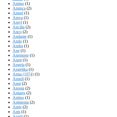
Amigo
(1)
Aminca
(2)
Amsel
(1)
Amva
(1)
Amyl
(1)
Ancilla
(2)
Anco
(2)
Andante
(1)
Ando
(1)
Andra
(1)
Ane
(1)
Anemone
(1)
Anett
(1)
Angela
(1)
Angelika
(1)
Anna (1974)
(1)
Anneli
(1)
Anni
(2)
Anosta
(2)
Antares
(2)
Antigo
(1)
Antinema
(2)
Antje
(2)
Ants
(1)
Apatit
(1)