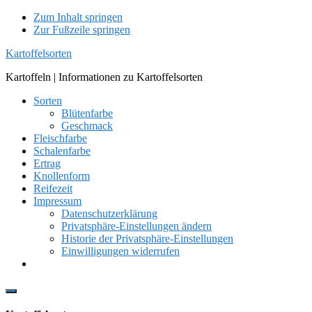
Zum Inhalt springen
Zur Fußzeile springen
Kartoffelsorten
Kartoffeln | Informationen zu Kartoffelsorten
Sorten
Blütenfarbe
Geschmack
Fleischfarbe
Schalenfarbe
Ertrag
Knollenform
Reifezeit
Impressum
Datenschutzerklärung
Privatsphäre-Einstellungen ändern
Historie der Privatsphäre-Einstellungen
Einwilligungen widerrufen
Show
Offscreen