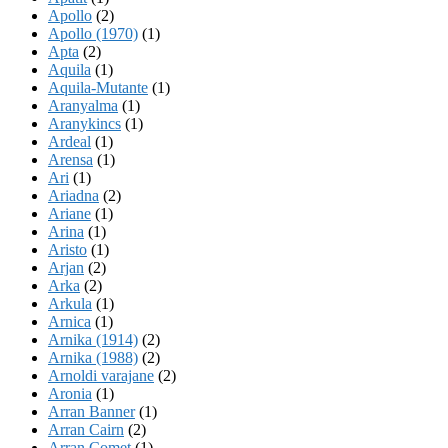
Apollo
(2)
Apollo (1970)
(1)
Apta
(2)
Aquila
(1)
Aquila-Mutante
(1)
Aranyalma
(1)
Aranykincs
(1)
Ardeal
(1)
Arensa
(1)
Ari
(1)
Ariadna
(2)
Ariane
(1)
Arina
(1)
Aristo
(1)
Arjan
(2)
Arka
(2)
Arkula
(1)
Arnica
(1)
Arnika (1914)
(2)
Arnika (1988)
(2)
Arnoldi varajane
(2)
Aronia
(1)
Arran Banner
(1)
Arran Cairn
(2)
Arran Comet
(1)