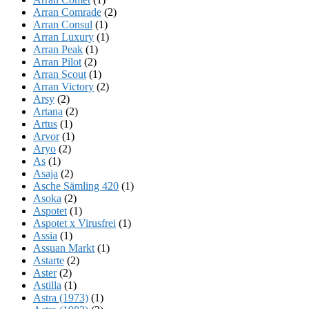
Arran Comrade
(2)
Arran Consul
(1)
Arran Luxury
(1)
Arran Peak
(1)
Arran Pilot
(2)
Arran Scout
(1)
Arran Victory
(2)
Arsy
(2)
Artana
(2)
Artus
(1)
Arvor
(1)
Aryo
(2)
As
(1)
Asaja
(2)
Asche Sämling 420
(1)
Asoka
(2)
Aspotet
(1)
Aspotet x Virusfrei
(1)
Assia
(1)
Assuan Markt
(1)
Astarte
(2)
Aster
(2)
Astilla
(1)
Astra (1973)
(1)