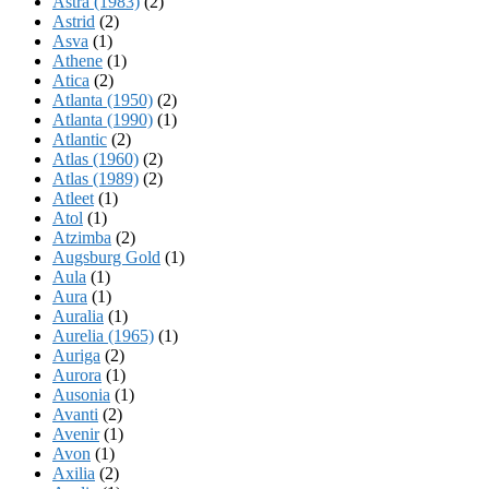
Astra (1983)
(2)
Astrid
(2)
Asva
(1)
Athene
(1)
Atica
(2)
Atlanta (1950)
(2)
Atlanta (1990)
(1)
Atlantic
(2)
Atlas (1960)
(2)
Atlas (1989)
(2)
Atleet
(1)
Atol
(1)
Atzimba
(2)
Augsburg Gold
(1)
Aula
(1)
Aura
(1)
Auralia
(1)
Aurelia (1965)
(1)
Auriga
(2)
Aurora
(1)
Ausonia
(1)
Avanti
(2)
Avenir
(1)
Avon
(1)
Axilia
(2)