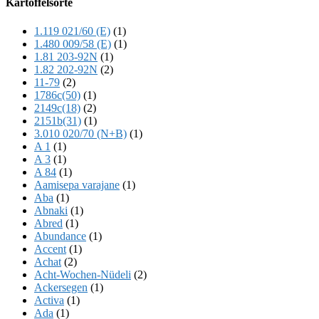
Kartoffelsorte
Content
1.119 021/60 (E)
(1)
1.480 009/58 (E)
(1)
1.81 203-92N
(1)
1.82 202-92N
(2)
11-79
(2)
1786c(50)
(1)
2149c(18)
(2)
2151b(31)
(1)
3.010 020/70 (N+B)
(1)
A 1
(1)
A 3
(1)
A 84
(1)
Aamisepa varajane
(1)
Aba
(1)
Abnaki
(1)
Abred
(1)
Abundance
(1)
Accent
(1)
Achat
(2)
Acht-Wochen-Nüdeli
(2)
Ackersegen
(1)
Activa
(1)
Ada
(1)