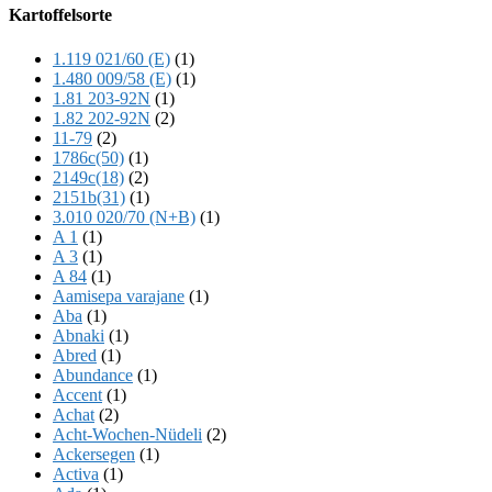
Offscreen
Kartoffelsorte
Content
1.119 021/60 (E)
(1)
1.480 009/58 (E)
(1)
1.81 203-92N
(1)
1.82 202-92N
(2)
11-79
(2)
1786c(50)
(1)
2149c(18)
(2)
2151b(31)
(1)
3.010 020/70 (N+B)
(1)
A 1
(1)
A 3
(1)
A 84
(1)
Aamisepa varajane
(1)
Aba
(1)
Abnaki
(1)
Abred
(1)
Abundance
(1)
Accent
(1)
Achat
(2)
Acht-Wochen-Nüdeli
(2)
Ackersegen
(1)
Activa
(1)