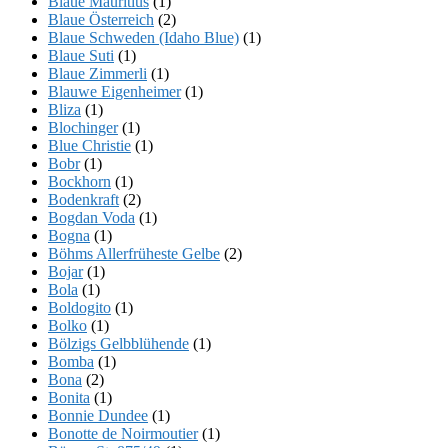
Blaue Mauritius
(1)
Blaue Österreich
(2)
Blaue Schweden (Idaho Blue)
(1)
Blaue Suti
(1)
Blaue Zimmerli
(1)
Blauwe Eigenheimer
(1)
Bliza
(1)
Blochinger
(1)
Blue Christie
(1)
Bobr
(1)
Bockhorn
(1)
Bodenkraft
(2)
Bogdan Voda
(1)
Bogna
(1)
Böhms Allerfrüheste Gelbe
(2)
Bojar
(1)
Bola
(1)
Boldogito
(1)
Bolko
(1)
Bölzigs Gelbblühende
(1)
Bomba
(1)
Bona
(2)
Bonita
(1)
Bonnie Dundee
(1)
Bonotte de Noirmoutier
(1)