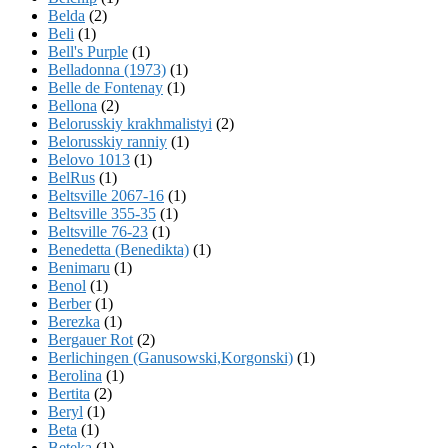
Belda
(2)
Beli
(1)
Bell's Purple
(1)
Belladonna (1973)
(1)
Belle de Fontenay
(1)
Bellona
(2)
Belorusskiy krakhmalistyi
(2)
Belorusskiy ranniy
(1)
Belovo 1013
(1)
BelRus
(1)
Beltsville 2067-16
(1)
Beltsville 355-35
(1)
Beltsville 76-23
(1)
Benedetta (Benedikta)
(1)
Benimaru
(1)
Benol
(1)
Berber
(1)
Berezka
(1)
Bergauer Rot
(2)
Berlichingen (Ganusowski,Korgonski)
(1)
Berolina
(1)
Bertita
(2)
Beryl
(1)
Beta
(1)
Beteka
(1)