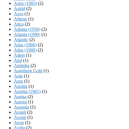
Astra (1983)
(2)
Astrid
(2)
Asva
(1)
Athene
(1)
Atica
(2)
Atlanta (1950)
(2)
Atlanta (1990)
(1)
Atlantic
(2)
Atlas (1960)
(2)
Atlas (1989)
(2)
Atleet
(1)
Atol
(1)
Atzimba
(2)
Augsburg Gold
(1)
Aula
(1)
Aura
(1)
Auralia
(1)
Aurelia (1965)
(1)
Auriga
(2)
Aurora
(1)
Ausonia
(1)
Avanti
(2)
Avenir
(1)
Avon
(1)
Axilia
(2)