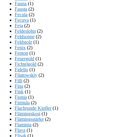
Fauna
(1)
Fausta
(2)
Fecula
(2)
Fecuva
(1)
Feja
(2)
Feldeslohn
(2)
Feldsonne
(2)
Feldstolz
(1)
Fenix
(2)
Fenton
(1)
Feuergold
(1)
Fichtelgold
(2)
Fidelio
(1)
Filatowskiy
(2)
Filli
(2)
Fina
(2)
Fink
(1)
Fionia
(1)
Firmula
(2)
Flachrunde Kipfler
(1)
Flämingskost
(1)
Flämingsstärke
(2)
Flaminia
(2)
Flava
(1)
Flisak
(1)