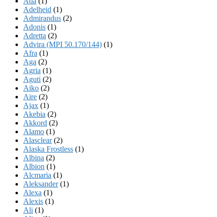
Ada
(1)
Adelheid
(1)
Admirandus
(2)
Adonis
(1)
Adretta
(2)
Advira (MPI 50.170/144)
(1)
Afra
(1)
Aga
(2)
Agria
(1)
Aguti
(2)
Aiko
(2)
Aire
(2)
Ajax
(1)
Akebia
(2)
Akkord
(2)
Alamo
(1)
Alasclear
(2)
Alaska Frostless
(1)
Albina
(2)
Albion
(1)
Alcmaria
(1)
Aleksander
(1)
Alexa
(1)
Alexis
(1)
Ali
(1)