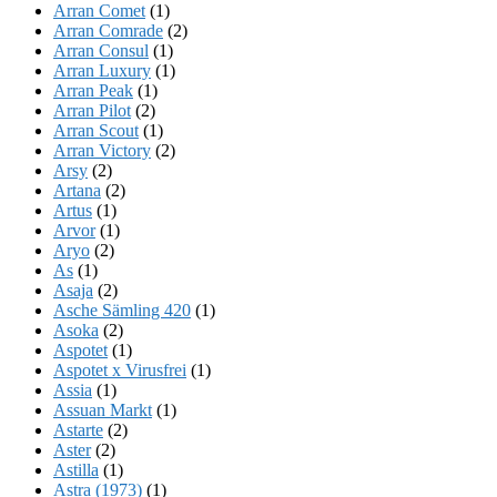
Arran Comet
(1)
Arran Comrade
(2)
Arran Consul
(1)
Arran Luxury
(1)
Arran Peak
(1)
Arran Pilot
(2)
Arran Scout
(1)
Arran Victory
(2)
Arsy
(2)
Artana
(2)
Artus
(1)
Arvor
(1)
Aryo
(2)
As
(1)
Asaja
(2)
Asche Sämling 420
(1)
Asoka
(2)
Aspotet
(1)
Aspotet x Virusfrei
(1)
Assia
(1)
Assuan Markt
(1)
Astarte
(2)
Aster
(2)
Astilla
(1)
Astra (1973)
(1)