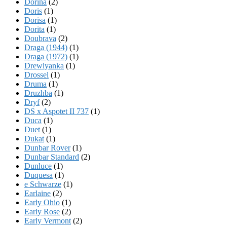
Dorina
(2)
Doris
(1)
Dorisa
(1)
Dorita
(1)
Doubrava
(2)
Draga (1944)
(1)
Draga (1972)
(1)
Drewlyanka
(1)
Drossel
(1)
Druma
(1)
Druzhba
(1)
Dryf
(2)
DS x Aspotet II 737
(1)
Duca
(1)
Duet
(1)
Dukat
(1)
Dunbar Rover
(1)
Dunbar Standard
(2)
Dunluce
(1)
Duquesa
(1)
e Schwarze
(1)
Earlaine
(2)
Early Ohio
(1)
Early Rose
(2)
Early Vermont
(2)