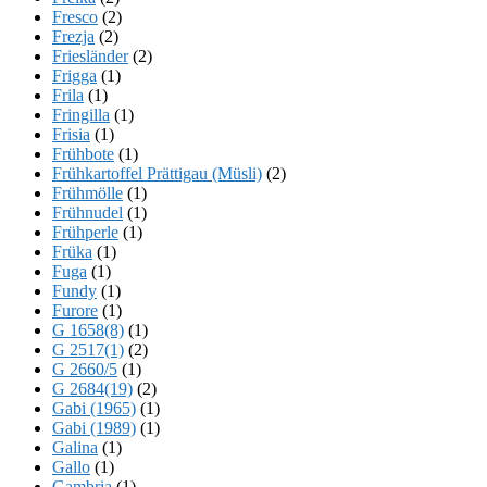
Fresco
(2)
Frezja
(2)
Friesländer
(2)
Frigga
(1)
Frila
(1)
Fringilla
(1)
Frisia
(1)
Frühbote
(1)
Frühkartoffel Prättigau (Müsli)
(2)
Frühmölle
(1)
Frühnudel
(1)
Frühperle
(1)
Früka
(1)
Fuga
(1)
Fundy
(1)
Furore
(1)
G 1658(8)
(1)
G 2517(1)
(2)
G 2660/5
(1)
G 2684(19)
(2)
Gabi (1965)
(1)
Gabi (1989)
(1)
Galina
(1)
Gallo
(1)
Gambria
(1)