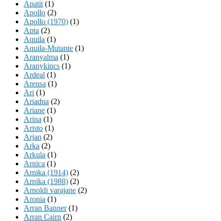
Apatit
(1)
Apollo
(2)
Apollo (1970)
(1)
Apta
(2)
Aquila
(1)
Aquila-Mutante
(1)
Aranyalma
(1)
Aranykincs
(1)
Ardeal
(1)
Arensa
(1)
Ari
(1)
Ariadna
(2)
Ariane
(1)
Arina
(1)
Aristo
(1)
Arjan
(2)
Arka
(2)
Arkula
(1)
Arnica
(1)
Arnika (1914)
(2)
Arnika (1988)
(2)
Arnoldi varajane
(2)
Aronia
(1)
Arran Banner
(1)
Arran Cairn
(2)