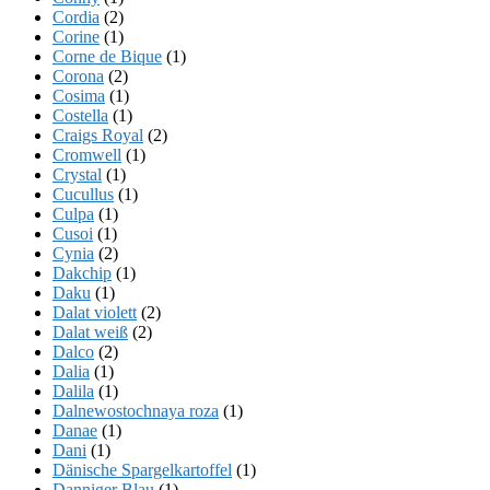
Cordia
(2)
Corine
(1)
Corne de Bique
(1)
Corona
(2)
Cosima
(1)
Costella
(1)
Craigs Royal
(2)
Cromwell
(1)
Crystal
(1)
Cucullus
(1)
Culpa
(1)
Cusoi
(1)
Cynia
(2)
Dakchip
(1)
Daku
(1)
Dalat violett
(2)
Dalat weiß
(2)
Dalco
(2)
Dalia
(1)
Dalila
(1)
Dalnewostochnaya roza
(1)
Danae
(1)
Dani
(1)
Dänische Spargelkartoffel
(1)
Danniger Blau
(1)