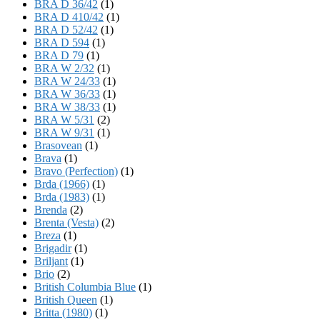
BRA D 36/42
(1)
BRA D 410/42
(1)
BRA D 52/42
(1)
BRA D 594
(1)
BRA D 79
(1)
BRA W 2/32
(1)
BRA W 24/33
(1)
BRA W 36/33
(1)
BRA W 38/33
(1)
BRA W 5/31
(2)
BRA W 9/31
(1)
Brasovean
(1)
Brava
(1)
Bravo (Perfection)
(1)
Brda (1966)
(1)
Brda (1983)
(1)
Brenda
(2)
Brenta (Vesta)
(2)
Breza
(1)
Brigadir
(1)
Briljant
(1)
Brio
(2)
British Columbia Blue
(1)
British Queen
(1)
Britta (1980)
(1)