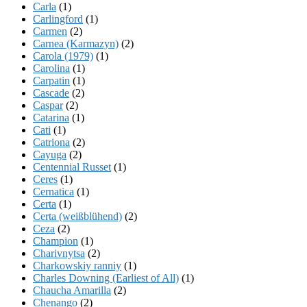
Carla
(1)
Carlingford
(1)
Carmen
(2)
Carnea (Karmazyn)
(2)
Carola (1979)
(1)
Carolina
(1)
Carpatin
(1)
Cascade
(2)
Caspar
(2)
Catarina
(1)
Cati
(1)
Catriona
(2)
Cayuga
(2)
Centennial Russet
(1)
Ceres
(1)
Cernatica
(1)
Certa
(1)
Certa (weißblühend)
(2)
Ceza
(2)
Champion
(1)
Charivnytsa
(2)
Charkowskiy ranniy
(1)
Charles Downing (Earliest of All)
(1)
Chaucha Amarilla
(2)
Chenango
(2)