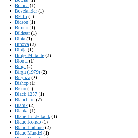
Bettina
(1)
Bevelander
(1)
BF 15
(1)
Biason
(1)
Bihoro
(1)
Bildstar
(1)
Binia
(1)
Binova
(2)
Bintje
(1)
Bintje-Mutante
(2)
Bionta
(1)
Birga
(2)
Birgit (1979)
(2)
Biryuza
(2)
Bishop
(1)
Bison
(1)
Black 1257
(1)
Blanchard
(2)
Blanik
(2)
Blanka
(1)
Blaue Hindelbank
(1)
Blaue Kongo
(1)
Blaue Ludiano
(2)
Blaue Mandel
(1)