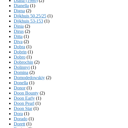
Diana (1980)
(2)
Dianella
(1)
Digna
(2)
Dijkhuis 50.25/25
(1)
Dijkhuis 53-153
(1)
Dinia
(2)
Dirus
(2)
Ditta
(1)
Diva
(2)
Dobra
(1)
Dobrin
(1)
Dobro
(1)
Dobrochin
(2)
Dolinnyi
(1)
Domina
(2)
Domodedowskiy
(2)
Donella
(1)
Donor
(1)
Doon Bounty
(2)
Doon Early
(1)
Doon Pearl
(1)
Doon Star
(1)
Dora
(1)
Dorado
(1)
Dorett
(1)