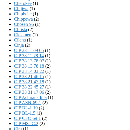
Cherokee
(1)
Chijiwa
(1)
Chipbelle
(1)
Chippewa
(2)
Chosen-95
(1)
Christa
(2)
Ciclamen
(1)
Cilena
(1)
Cinja
(2)
CIP 38 11 09 05
(1)
CIP 38 11 78 14
(1)
CIP 38 13 78 07
(1)
CIP 38 13 78 18
(2)
CIP 38 14 03 22
(1)
CIP 38 21 46 15
(1)
CIP 38 21 47 18
(1)
CIP 38 22 45 27
(1)
CIP 38 31 17 06
(2)
CIP Achirana Inta
(1)
CIP ASN-69-1
(2)
CIP BL-1.10
(2)
CIP BL-1.5
(1)
CIP CFC-69-1
(2)
CIP MS-IC.2
(2)
Cira
(1)