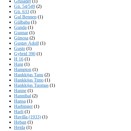
Grusader
(1)
Gü. 54/549
(2)
Gü. 633
(1)
Gul Bennep
(1)
Gülbaba
(1)
Gunda
(1)
Gunnar
(1)
Günosa
(2)
Gustav Adolf
(1)
Gusto
(1)
Gybrid 390
(1)
H 16
(1)
Haig
(1)
Hampton
(1)
Hankkijas Tanu
(2)
Hankkijas Timo
(1)
Hankkijas Tuomas
(1)
Hanne
(1)
Hannibal
(2)
Hansa
(1)
Harbinger
(1)
Harli
(1)
Havilla (1933)
(1)
Heban
(1)
Heida
(1)