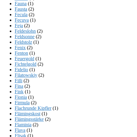
Fauna
(1)
Fausta
(2)
Fecula
(2)
Fecuva
(1)
Feja
(2)
Feldeslohn
(2)
Feldsonne
(2)
Feldstolz
(1)
Fenix
(2)
Fenton
(1)
Feuergold
(1)
Fichtelgold
(2)
Fidelio
(1)
Filatowskiy
(2)
Filli
(2)
Fina
(2)
Fink
(1)
Fionia
(1)
Firmula
(2)
Flachrunde Kipfler
(1)
Flämingskost
(1)
Flämingsstärke
(2)
Flaminia
(2)
Flava
(1)
Flisak
(1)