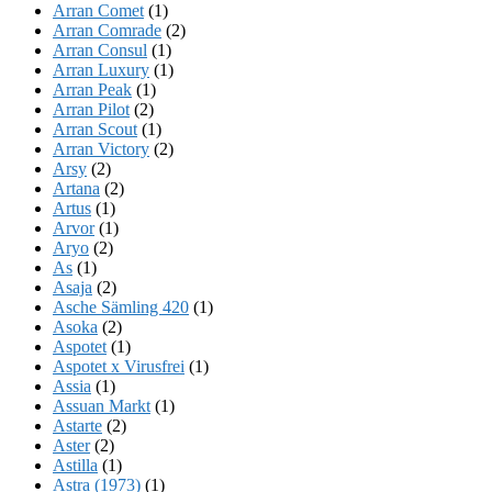
Arran Comet
(1)
Arran Comrade
(2)
Arran Consul
(1)
Arran Luxury
(1)
Arran Peak
(1)
Arran Pilot
(2)
Arran Scout
(1)
Arran Victory
(2)
Arsy
(2)
Artana
(2)
Artus
(1)
Arvor
(1)
Aryo
(2)
As
(1)
Asaja
(2)
Asche Sämling 420
(1)
Asoka
(2)
Aspotet
(1)
Aspotet x Virusfrei
(1)
Assia
(1)
Assuan Markt
(1)
Astarte
(2)
Aster
(2)
Astilla
(1)
Astra (1973)
(1)