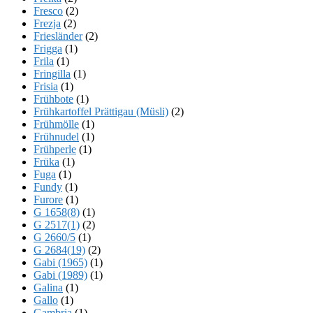
Fresco
(2)
Frezja
(2)
Friesländer
(2)
Frigga
(1)
Frila
(1)
Fringilla
(1)
Frisia
(1)
Frühbote
(1)
Frühkartoffel Prättigau (Müsli)
(2)
Frühmölle
(1)
Frühnudel
(1)
Frühperle
(1)
Früka
(1)
Fuga
(1)
Fundy
(1)
Furore
(1)
G 1658(8)
(1)
G 2517(1)
(2)
G 2660/5
(1)
G 2684(19)
(2)
Gabi (1965)
(1)
Gabi (1989)
(1)
Galina
(1)
Gallo
(1)
Gambria
(1)