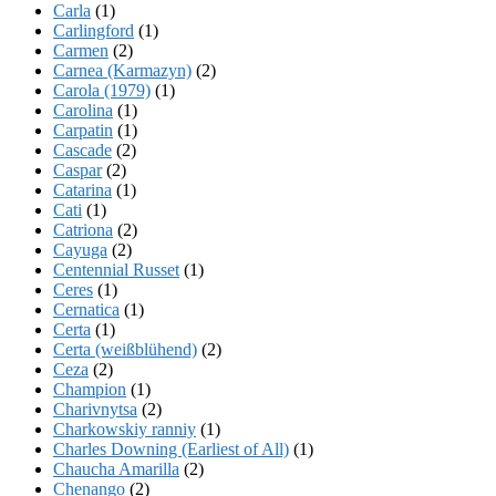
Carla
(1)
Carlingford
(1)
Carmen
(2)
Carnea (Karmazyn)
(2)
Carola (1979)
(1)
Carolina
(1)
Carpatin
(1)
Cascade
(2)
Caspar
(2)
Catarina
(1)
Cati
(1)
Catriona
(2)
Cayuga
(2)
Centennial Russet
(1)
Ceres
(1)
Cernatica
(1)
Certa
(1)
Certa (weißblühend)
(2)
Ceza
(2)
Champion
(1)
Charivnytsa
(2)
Charkowskiy ranniy
(1)
Charles Downing (Earliest of All)
(1)
Chaucha Amarilla
(2)
Chenango
(2)