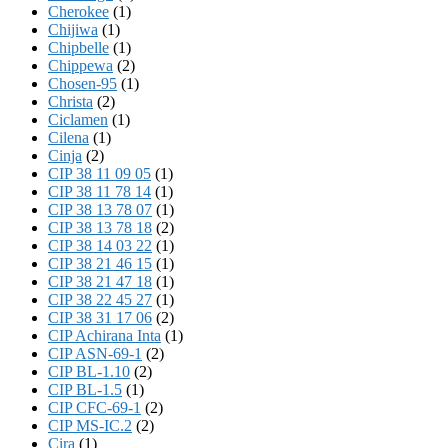
Cherokee
(1)
Chijiwa
(1)
Chipbelle
(1)
Chippewa
(2)
Chosen-95
(1)
Christa
(2)
Ciclamen
(1)
Cilena
(1)
Cinja
(2)
CIP 38 11 09 05
(1)
CIP 38 11 78 14
(1)
CIP 38 13 78 07
(1)
CIP 38 13 78 18
(2)
CIP 38 14 03 22
(1)
CIP 38 21 46 15
(1)
CIP 38 21 47 18
(1)
CIP 38 22 45 27
(1)
CIP 38 31 17 06
(2)
CIP Achirana Inta
(1)
CIP ASN-69-1
(2)
CIP BL-1.10
(2)
CIP BL-1.5
(1)
CIP CFC-69-1
(2)
CIP MS-IC.2
(2)
Cira
(1)