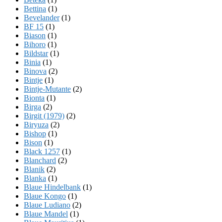
Bettina
(1)
Bevelander
(1)
BF 15
(1)
Biason
(1)
Bihoro
(1)
Bildstar
(1)
Binia
(1)
Binova
(2)
Bintje
(1)
Bintje-Mutante
(2)
Bionta
(1)
Birga
(2)
Birgit (1979)
(2)
Biryuza
(2)
Bishop
(1)
Bison
(1)
Black 1257
(1)
Blanchard
(2)
Blanik
(2)
Blanka
(1)
Blaue Hindelbank
(1)
Blaue Kongo
(1)
Blaue Ludiano
(2)
Blaue Mandel
(1)