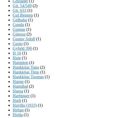
Grusader
(1)
Gü. 54/549
(2)
Gü. 633
(1)
Gul Bennep
(1)
Gülbaba
(1)
Gunda
(1)
Gunnar
(1)
Günosa
(2)
Gustav Adolf
(1)
Gusto
(1)
Gybrid 390
(1)
H 16
(1)
Haig
(1)
Hampton
(1)
Hankkijas Tanu
(2)
Hankkijas Timo
(1)
Hankkijas Tuomas
(1)
Hanne
(1)
Hannibal
(2)
Hansa
(1)
Harbinger
(1)
Harli
(1)
Havilla (1933)
(1)
Heban
(1)
Heida
(1)