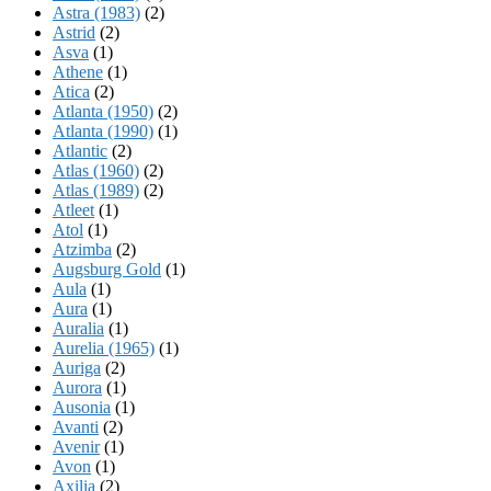
Astra (1983)
(2)
Astrid
(2)
Asva
(1)
Athene
(1)
Atica
(2)
Atlanta (1950)
(2)
Atlanta (1990)
(1)
Atlantic
(2)
Atlas (1960)
(2)
Atlas (1989)
(2)
Atleet
(1)
Atol
(1)
Atzimba
(2)
Augsburg Gold
(1)
Aula
(1)
Aura
(1)
Auralia
(1)
Aurelia (1965)
(1)
Auriga
(2)
Aurora
(1)
Ausonia
(1)
Avanti
(2)
Avenir
(1)
Avon
(1)
Axilia
(2)