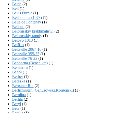
Belda
(2)
Beli
(1)
Bell's Purple
(1)
Belladonna (1973)
(1)
Belle de Fontenay
(1)
Bellona
(2)
Belorusskiy krakhmalistyi
(2)
Belorusskiy ranniy
(1)
Belovo 1013
(1)
BelRus
(1)
Beltsville 2067-16
(1)
Beltsville 355-35
(1)
Beltsville 76-23
(1)
Benedetta (Benedikta)
(1)
Benimaru
(1)
Benol
(1)
Berber
(1)
Berezka
(1)
Bergauer Rot
(2)
Berlichingen (Ganusowski,Korgonski)
(1)
Berolina
(1)
Bertita
(2)
Beryl
(1)
Beta
(1)
Beteka
(1)