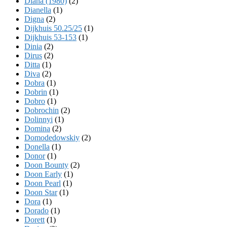
Diana (1980)
(2)
Dianella
(1)
Digna
(2)
Dijkhuis 50.25/25
(1)
Dijkhuis 53-153
(1)
Dinia
(2)
Dirus
(2)
Ditta
(1)
Diva
(2)
Dobra
(1)
Dobrin
(1)
Dobro
(1)
Dobrochin
(2)
Dolinnyi
(1)
Domina
(2)
Domodedowskiy
(2)
Donella
(1)
Donor
(1)
Doon Bounty
(2)
Doon Early
(1)
Doon Pearl
(1)
Doon Star
(1)
Dora
(1)
Dorado
(1)
Dorett
(1)