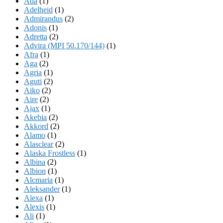
Ada
(1)
Adelheid
(1)
Admirandus
(2)
Adonis
(1)
Adretta
(2)
Advira (MPI 50.170/144)
(1)
Afra
(1)
Aga
(2)
Agria
(1)
Aguti
(2)
Aiko
(2)
Aire
(2)
Ajax
(1)
Akebia
(2)
Akkord
(2)
Alamo
(1)
Alasclear
(2)
Alaska Frostless
(1)
Albina
(2)
Albion
(1)
Alcmaria
(1)
Aleksander
(1)
Alexa
(1)
Alexis
(1)
Ali
(1)