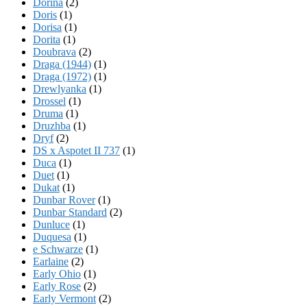
Dorina
(2)
Doris
(1)
Dorisa
(1)
Dorita
(1)
Doubrava
(2)
Draga (1944)
(1)
Draga (1972)
(1)
Drewlyanka
(1)
Drossel
(1)
Druma
(1)
Druzhba
(1)
Dryf
(2)
DS x Aspotet II 737
(1)
Duca
(1)
Duet
(1)
Dukat
(1)
Dunbar Rover
(1)
Dunbar Standard
(2)
Dunluce
(1)
Duquesa
(1)
e Schwarze
(1)
Earlaine
(2)
Early Ohio
(1)
Early Rose
(2)
Early Vermont
(2)