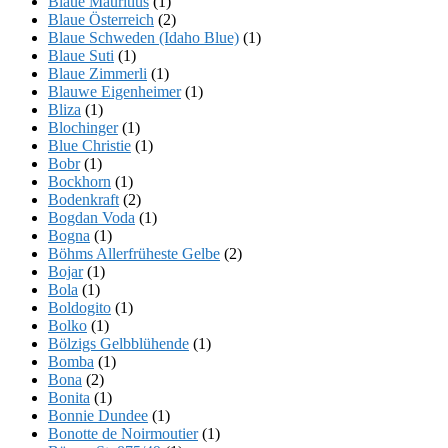
Blaue Mauritius
(1)
Blaue Österreich
(2)
Blaue Schweden (Idaho Blue)
(1)
Blaue Suti
(1)
Blaue Zimmerli
(1)
Blauwe Eigenheimer
(1)
Bliza
(1)
Blochinger
(1)
Blue Christie
(1)
Bobr
(1)
Bockhorn
(1)
Bodenkraft
(2)
Bogdan Voda
(1)
Bogna
(1)
Böhms Allerfrüheste Gelbe
(2)
Bojar
(1)
Bola
(1)
Boldogito
(1)
Bolko
(1)
Bölzigs Gelbblühende
(1)
Bomba
(1)
Bona
(2)
Bonita
(1)
Bonnie Dundee
(1)
Bonotte de Noirmoutier
(1)