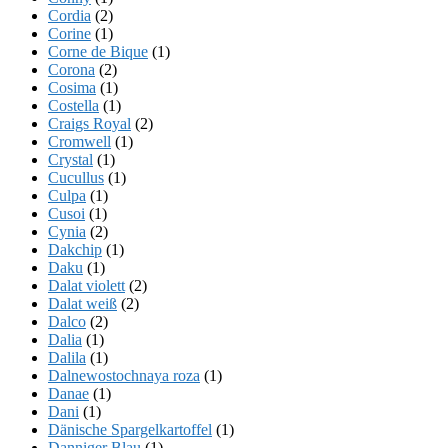
Cordia
(2)
Corine
(1)
Corne de Bique
(1)
Corona
(2)
Cosima
(1)
Costella
(1)
Craigs Royal
(2)
Cromwell
(1)
Crystal
(1)
Cucullus
(1)
Culpa
(1)
Cusoi
(1)
Cynia
(2)
Dakchip
(1)
Daku
(1)
Dalat violett
(2)
Dalat weiß
(2)
Dalco
(2)
Dalia
(1)
Dalila
(1)
Dalnewostochnaya roza
(1)
Danae
(1)
Dani
(1)
Dänische Spargelkartoffel
(1)
Danniger Blau
(1)