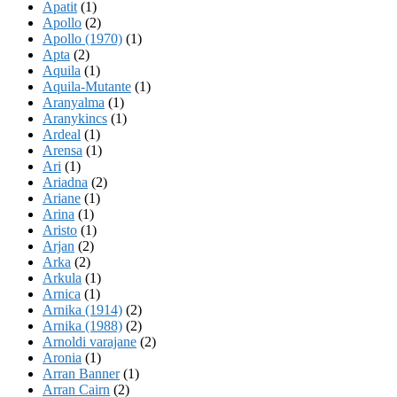
Apatit
(1)
Apollo
(2)
Apollo (1970)
(1)
Apta
(2)
Aquila
(1)
Aquila-Mutante
(1)
Aranyalma
(1)
Aranykincs
(1)
Ardeal
(1)
Arensa
(1)
Ari
(1)
Ariadna
(2)
Ariane
(1)
Arina
(1)
Aristo
(1)
Arjan
(2)
Arka
(2)
Arkula
(1)
Arnica
(1)
Arnika (1914)
(2)
Arnika (1988)
(2)
Arnoldi varajane
(2)
Aronia
(1)
Arran Banner
(1)
Arran Cairn
(2)