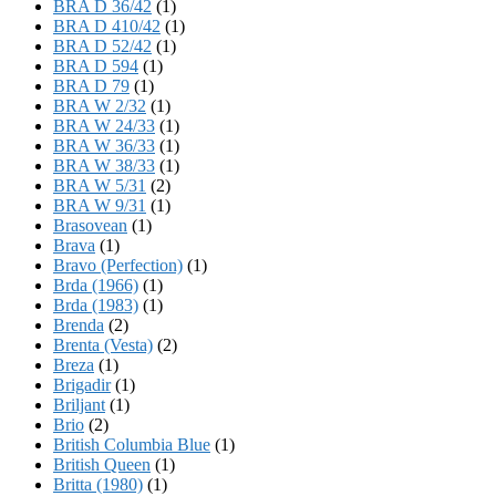
BRA D 36/42
(1)
BRA D 410/42
(1)
BRA D 52/42
(1)
BRA D 594
(1)
BRA D 79
(1)
BRA W 2/32
(1)
BRA W 24/33
(1)
BRA W 36/33
(1)
BRA W 38/33
(1)
BRA W 5/31
(2)
BRA W 9/31
(1)
Brasovean
(1)
Brava
(1)
Bravo (Perfection)
(1)
Brda (1966)
(1)
Brda (1983)
(1)
Brenda
(2)
Brenta (Vesta)
(2)
Breza
(1)
Brigadir
(1)
Briljant
(1)
Brio
(2)
British Columbia Blue
(1)
British Queen
(1)
Britta (1980)
(1)