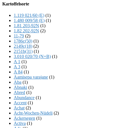
Offscreen
Kartoffelsorte
Content
1.119 021/60 (E)
(1)
1.480 009/58 (E)
(1)
1.81 203-92N
(1)
1.82 202-92N
(2)
11-79
(2)
1786c(50)
(1)
2149c(18)
(2)
2151b(31)
(1)
3.010 020/70 (N+B)
(1)
A 1
(1)
A 3
(1)
A 84
(1)
Aamisepa varajane
(1)
Aba
(1)
Abnaki
(1)
Abred
(1)
Abundance
(1)
Accent
(1)
Achat
(2)
Acht-Wochen-Nüdeli
(2)
Ackersegen
(1)
Activa
(1)