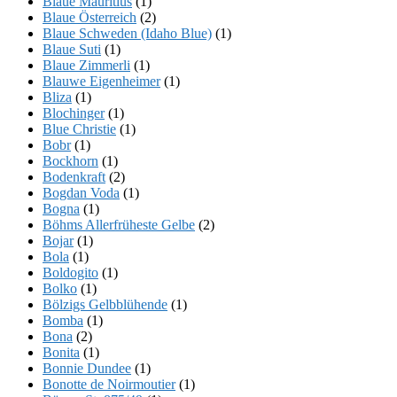
Blaue Mauritius
(1)
Blaue Österreich
(2)
Blaue Schweden (Idaho Blue)
(1)
Blaue Suti
(1)
Blaue Zimmerli
(1)
Blauwe Eigenheimer
(1)
Bliza
(1)
Blochinger
(1)
Blue Christie
(1)
Bobr
(1)
Bockhorn
(1)
Bodenkraft
(2)
Bogdan Voda
(1)
Bogna
(1)
Böhms Allerfrüheste Gelbe
(2)
Bojar
(1)
Bola
(1)
Boldogito
(1)
Bolko
(1)
Bölzigs Gelbblühende
(1)
Bomba
(1)
Bona
(2)
Bonita
(1)
Bonnie Dundee
(1)
Bonotte de Noirmoutier
(1)