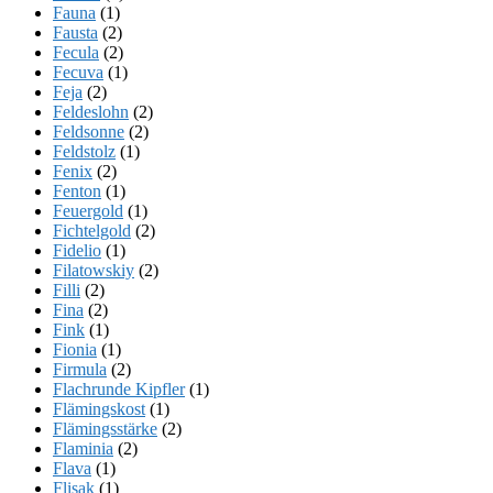
Fauna
(1)
Fausta
(2)
Fecula
(2)
Fecuva
(1)
Feja
(2)
Feldeslohn
(2)
Feldsonne
(2)
Feldstolz
(1)
Fenix
(2)
Fenton
(1)
Feuergold
(1)
Fichtelgold
(2)
Fidelio
(1)
Filatowskiy
(2)
Filli
(2)
Fina
(2)
Fink
(1)
Fionia
(1)
Firmula
(2)
Flachrunde Kipfler
(1)
Flämingskost
(1)
Flämingsstärke
(2)
Flaminia
(2)
Flava
(1)
Flisak
(1)