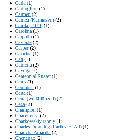
Carla
(1)
Carlingford
(1)
Carmen
(2)
Carnea (Karmazyn)
(2)
Carola (1979)
(1)
Carolina
(1)
Carpatin
(1)
Cascade
(2)
Caspar
(2)
Catarina
(1)
Cati
(1)
Catriona
(2)
Cayuga
(2)
Centennial Russet
(1)
Ceres
(1)
Cernatica
(1)
Certa
(1)
Certa (weißblühend)
(2)
Ceza
(2)
Champion
(1)
Charivnytsa
(2)
Charkowskiy ranniy
(1)
Charles Downing (Earliest of All)
(1)
Chaucha Amarilla
(2)
Chenango
(2)