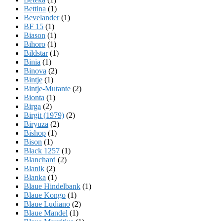
Bettina
(1)
Bevelander
(1)
BF 15
(1)
Biason
(1)
Bihoro
(1)
Bildstar
(1)
Binia
(1)
Binova
(2)
Bintje
(1)
Bintje-Mutante
(2)
Bionta
(1)
Birga
(2)
Birgit (1979)
(2)
Biryuza
(2)
Bishop
(1)
Bison
(1)
Black 1257
(1)
Blanchard
(2)
Blanik
(2)
Blanka
(1)
Blaue Hindelbank
(1)
Blaue Kongo
(1)
Blaue Ludiano
(2)
Blaue Mandel
(1)