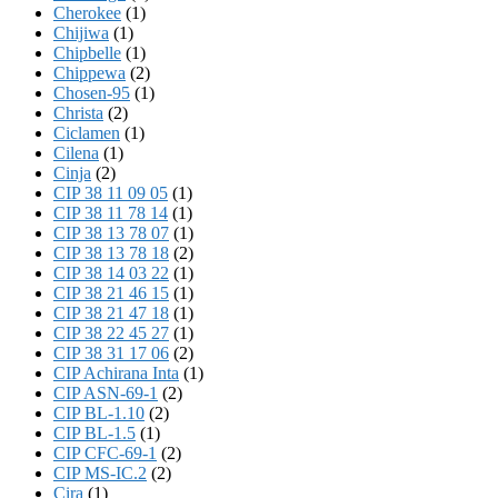
Cherokee
(1)
Chijiwa
(1)
Chipbelle
(1)
Chippewa
(2)
Chosen-95
(1)
Christa
(2)
Ciclamen
(1)
Cilena
(1)
Cinja
(2)
CIP 38 11 09 05
(1)
CIP 38 11 78 14
(1)
CIP 38 13 78 07
(1)
CIP 38 13 78 18
(2)
CIP 38 14 03 22
(1)
CIP 38 21 46 15
(1)
CIP 38 21 47 18
(1)
CIP 38 22 45 27
(1)
CIP 38 31 17 06
(2)
CIP Achirana Inta
(1)
CIP ASN-69-1
(2)
CIP BL-1.10
(2)
CIP BL-1.5
(1)
CIP CFC-69-1
(2)
CIP MS-IC.2
(2)
Cira
(1)