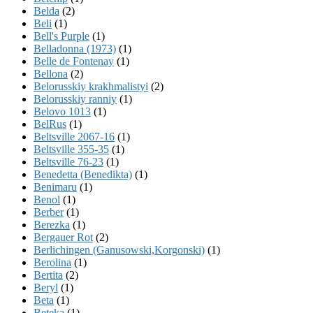
Belda
(2)
Beli
(1)
Bell's Purple
(1)
Belladonna (1973)
(1)
Belle de Fontenay
(1)
Bellona
(2)
Belorusskiy krakhmalistyi
(2)
Belorusskiy ranniy
(1)
Belovo 1013
(1)
BelRus
(1)
Beltsville 2067-16
(1)
Beltsville 355-35
(1)
Beltsville 76-23
(1)
Benedetta (Benedikta)
(1)
Benimaru
(1)
Benol
(1)
Berber
(1)
Berezka
(1)
Bergauer Rot
(2)
Berlichingen (Ganusowski,Korgonski)
(1)
Berolina
(1)
Bertita
(2)
Beryl
(1)
Beta
(1)
Beteka
(1)