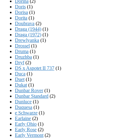
Dorina
(2)
Doris
(1)
Dorisa
(1)
Dorita
(1)
Doubrava
(2)
Draga (1944)
(1)
Draga (1972)
(1)
Drewlyanka
(1)
Drossel
(1)
Druma
(1)
Druzhba
(1)
Dryf
(2)
DS x Aspotet II 737
(1)
Duca
(1)
Duet
(1)
Dukat
(1)
Dunbar Rover
(1)
Dunbar Standard
(2)
Dunluce
(1)
Duquesa
(1)
e Schwarze
(1)
Earlaine
(2)
Early Ohio
(1)
Early Rose
(2)
Early Vermont
(2)