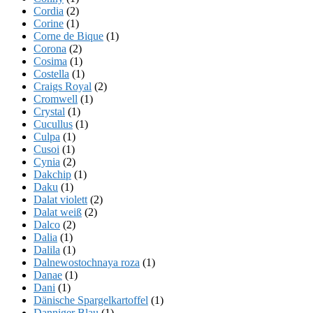
Cordia
(2)
Corine
(1)
Corne de Bique
(1)
Corona
(2)
Cosima
(1)
Costella
(1)
Craigs Royal
(2)
Cromwell
(1)
Crystal
(1)
Cucullus
(1)
Culpa
(1)
Cusoi
(1)
Cynia
(2)
Dakchip
(1)
Daku
(1)
Dalat violett
(2)
Dalat weiß
(2)
Dalco
(2)
Dalia
(1)
Dalila
(1)
Dalnewostochnaya roza
(1)
Danae
(1)
Dani
(1)
Dänische Spargelkartoffel
(1)
Danniger Blau
(1)