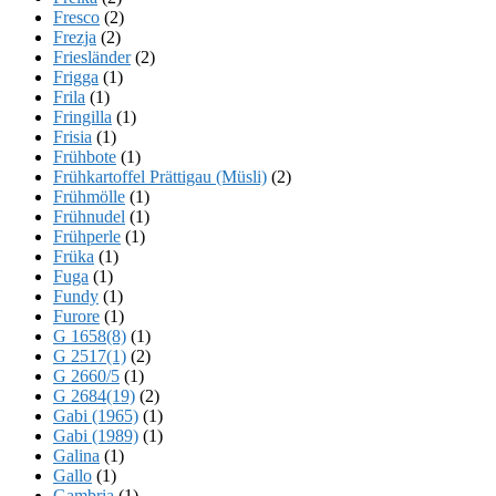
Fresco
(2)
Frezja
(2)
Friesländer
(2)
Frigga
(1)
Frila
(1)
Fringilla
(1)
Frisia
(1)
Frühbote
(1)
Frühkartoffel Prättigau (Müsli)
(2)
Frühmölle
(1)
Frühnudel
(1)
Frühperle
(1)
Früka
(1)
Fuga
(1)
Fundy
(1)
Furore
(1)
G 1658(8)
(1)
G 2517(1)
(2)
G 2660/5
(1)
G 2684(19)
(2)
Gabi (1965)
(1)
Gabi (1989)
(1)
Galina
(1)
Gallo
(1)
Gambria
(1)