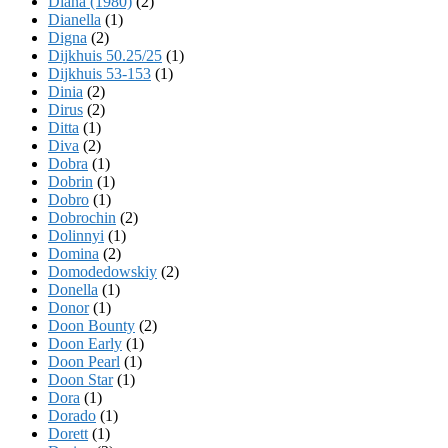
Diana (1980)
(2)
Dianella
(1)
Digna
(2)
Dijkhuis 50.25/25
(1)
Dijkhuis 53-153
(1)
Dinia
(2)
Dirus
(2)
Ditta
(1)
Diva
(2)
Dobra
(1)
Dobrin
(1)
Dobro
(1)
Dobrochin
(2)
Dolinnyi
(1)
Domina
(2)
Domodedowskiy
(2)
Donella
(1)
Donor
(1)
Doon Bounty
(2)
Doon Early
(1)
Doon Pearl
(1)
Doon Star
(1)
Dora
(1)
Dorado
(1)
Dorett
(1)