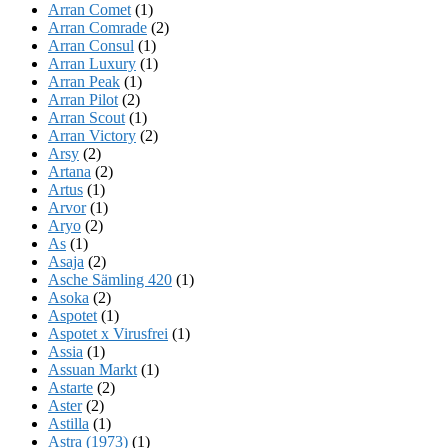
Arran Comet
(1)
Arran Comrade
(2)
Arran Consul
(1)
Arran Luxury
(1)
Arran Peak
(1)
Arran Pilot
(2)
Arran Scout
(1)
Arran Victory
(2)
Arsy
(2)
Artana
(2)
Artus
(1)
Arvor
(1)
Aryo
(2)
As
(1)
Asaja
(2)
Asche Sämling 420
(1)
Asoka
(2)
Aspotet
(1)
Aspotet x Virusfrei
(1)
Assia
(1)
Assuan Markt
(1)
Astarte
(2)
Aster
(2)
Astilla
(1)
Astra (1973)
(1)