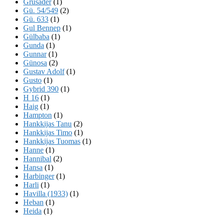
Grusader
(1)
Gü. 54/549
(2)
Gü. 633
(1)
Gul Bennep
(1)
Gülbaba
(1)
Gunda
(1)
Gunnar
(1)
Günosa
(2)
Gustav Adolf
(1)
Gusto
(1)
Gybrid 390
(1)
H 16
(1)
Haig
(1)
Hampton
(1)
Hankkijas Tanu
(2)
Hankkijas Timo
(1)
Hankkijas Tuomas
(1)
Hanne
(1)
Hannibal
(2)
Hansa
(1)
Harbinger
(1)
Harli
(1)
Havilla (1933)
(1)
Heban
(1)
Heida
(1)