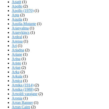
Apatit
(1)
Apollo
(2)
Apollo (1970)
(1)
Apta
(2)
Aquila
(1)
Aquila-Mutante
(1)
Aranyalma
(1)
Aranykincs
(1)
Ardeal
(1)
Arensa
(1)
Ari
(1)
Ariadna
(2)
Ariane
(1)
Arina
(1)
Aristo
(1)
Arjan
(2)
Arka
(2)
Arkula
(1)
Arnica
(1)
Arnika (1914)
(2)
Arnika (1988)
(2)
Arnoldi varajane
(2)
Aronia
(1)
Arran Banner
(1)
Arran Cairn
(2)