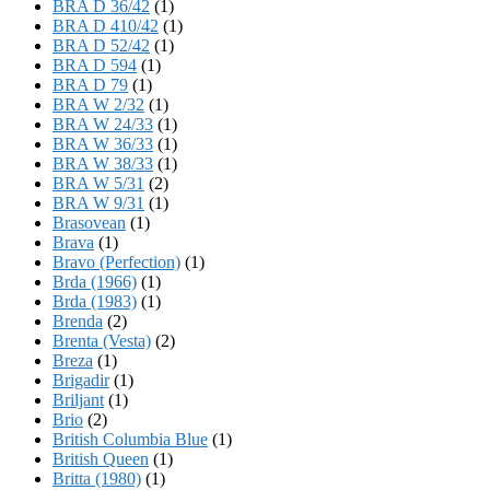
BRA D 36/42
(1)
BRA D 410/42
(1)
BRA D 52/42
(1)
BRA D 594
(1)
BRA D 79
(1)
BRA W 2/32
(1)
BRA W 24/33
(1)
BRA W 36/33
(1)
BRA W 38/33
(1)
BRA W 5/31
(2)
BRA W 9/31
(1)
Brasovean
(1)
Brava
(1)
Bravo (Perfection)
(1)
Brda (1966)
(1)
Brda (1983)
(1)
Brenda
(2)
Brenta (Vesta)
(2)
Breza
(1)
Brigadir
(1)
Briljant
(1)
Brio
(2)
British Columbia Blue
(1)
British Queen
(1)
Britta (1980)
(1)