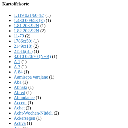
Offscreen
Kartoffelsorte
Content
1.119 021/60 (E)
(1)
1.480 009/58 (E)
(1)
1.81 203-92N
(1)
1.82 202-92N
(2)
11-79
(2)
1786c(50)
(1)
2149c(18)
(2)
2151b(31)
(1)
3.010 020/70 (N+B)
(1)
A 1
(1)
A 3
(1)
A 84
(1)
Aamisepa varajane
(1)
Aba
(1)
Abnaki
(1)
Abred
(1)
Abundance
(1)
Accent
(1)
Achat
(2)
Acht-Wochen-Nüdeli
(2)
Ackersegen
(1)
Activa
(1)