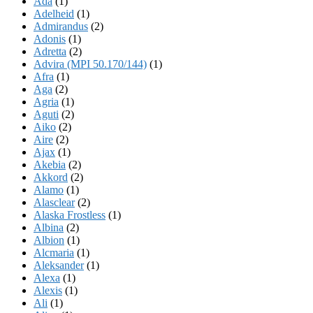
Ada
(1)
Adelheid
(1)
Admirandus
(2)
Adonis
(1)
Adretta
(2)
Advira (MPI 50.170/144)
(1)
Afra
(1)
Aga
(2)
Agria
(1)
Aguti
(2)
Aiko
(2)
Aire
(2)
Ajax
(1)
Akebia
(2)
Akkord
(2)
Alamo
(1)
Alasclear
(2)
Alaska Frostless
(1)
Albina
(2)
Albion
(1)
Alcmaria
(1)
Aleksander
(1)
Alexa
(1)
Alexis
(1)
Ali
(1)