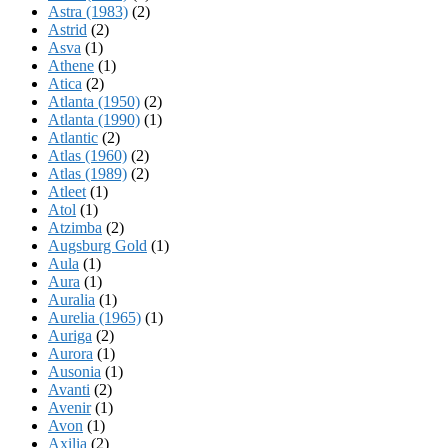
Astra (1983)
(2)
Astrid
(2)
Asva
(1)
Athene
(1)
Atica
(2)
Atlanta (1950)
(2)
Atlanta (1990)
(1)
Atlantic
(2)
Atlas (1960)
(2)
Atlas (1989)
(2)
Atleet
(1)
Atol
(1)
Atzimba
(2)
Augsburg Gold
(1)
Aula
(1)
Aura
(1)
Auralia
(1)
Aurelia (1965)
(1)
Auriga
(2)
Aurora
(1)
Ausonia
(1)
Avanti
(2)
Avenir
(1)
Avon
(1)
Axilia
(2)