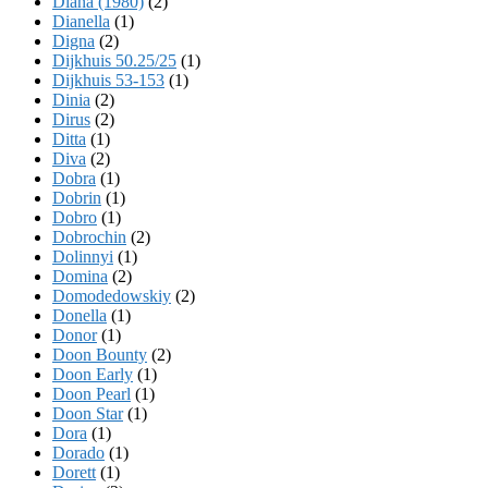
Diana (1980)
(2)
Dianella
(1)
Digna
(2)
Dijkhuis 50.25/25
(1)
Dijkhuis 53-153
(1)
Dinia
(2)
Dirus
(2)
Ditta
(1)
Diva
(2)
Dobra
(1)
Dobrin
(1)
Dobro
(1)
Dobrochin
(2)
Dolinnyi
(1)
Domina
(2)
Domodedowskiy
(2)
Donella
(1)
Donor
(1)
Doon Bounty
(2)
Doon Early
(1)
Doon Pearl
(1)
Doon Star
(1)
Dora
(1)
Dorado
(1)
Dorett
(1)