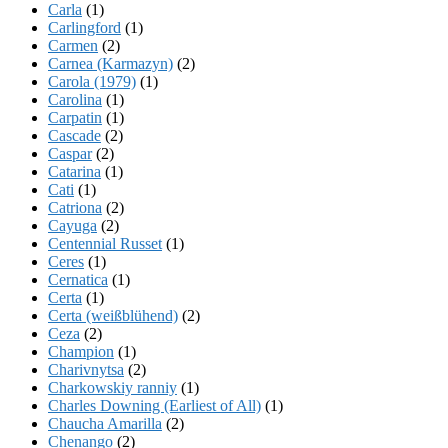
Carla
(1)
Carlingford
(1)
Carmen
(2)
Carnea (Karmazyn)
(2)
Carola (1979)
(1)
Carolina
(1)
Carpatin
(1)
Cascade
(2)
Caspar
(2)
Catarina
(1)
Cati
(1)
Catriona
(2)
Cayuga
(2)
Centennial Russet
(1)
Ceres
(1)
Cernatica
(1)
Certa
(1)
Certa (weißblühend)
(2)
Ceza
(2)
Champion
(1)
Charivnytsa
(2)
Charkowskiy ranniy
(1)
Charles Downing (Earliest of All)
(1)
Chaucha Amarilla
(2)
Chenango
(2)