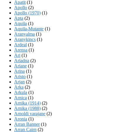
Apatit
(1)
Apollo
(2)
Apollo (1970)
(1)
Apta
(2)
Aquila
(1)
Aquila-Mutante
(1)
Aranyalma
(1)
Aranykincs
(1)
Ardeal
(1)
Arensa
(1)
Ari
(1)
Ariadna
(2)
Ariane
(1)
Arina
(1)
Aristo
(1)
Arjan
(2)
Arka
(2)
Arkula
(1)
Arnica
(1)
Arnika (1914)
(2)
Arnika (1988)
(2)
Arnoldi varajane
(2)
Aronia
(1)
Arran Banner
(1)
Arran Cairn
(2)