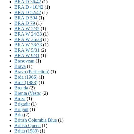
BRA D 36/42
(1)
BRA D 410/42
(1)
BRA D 52/42
(1)
BRA D 594
(1)
BRA D 79
(1)
BRA W 2/32
(1)
BRA W 24/33
(1)
BRA W 36/33
(1)
BRA W 38/33
(1)
BRA W 5/31
(2)
BRA W 9/31
(1)
Brasovean
(1)
Brava
(1)
Bravo (Perfection)
(1)
Brda (1966)
(1)
Brda (1983)
(1)
Brenda
(2)
Brenta (Vesta)
(2)
Breza
(1)
Brigadir
(1)
Briljant
(1)
Brio
(2)
British Columbia Blue
(1)
British Queen
(1)
Britta (1980)
(1)