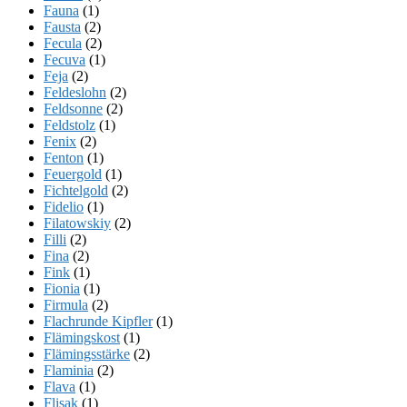
Fauna
(1)
Fausta
(2)
Fecula
(2)
Fecuva
(1)
Feja
(2)
Feldeslohn
(2)
Feldsonne
(2)
Feldstolz
(1)
Fenix
(2)
Fenton
(1)
Feuergold
(1)
Fichtelgold
(2)
Fidelio
(1)
Filatowskiy
(2)
Filli
(2)
Fina
(2)
Fink
(1)
Fionia
(1)
Firmula
(2)
Flachrunde Kipfler
(1)
Flämingskost
(1)
Flämingsstärke
(2)
Flaminia
(2)
Flava
(1)
Flisak
(1)