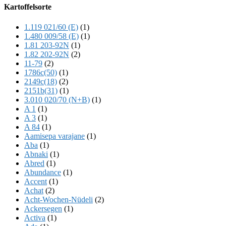
Offscreen
Kartoffelsorte
Content
1.119 021/60 (E)
(1)
1.480 009/58 (E)
(1)
1.81 203-92N
(1)
1.82 202-92N
(2)
11-79
(2)
1786c(50)
(1)
2149c(18)
(2)
2151b(31)
(1)
3.010 020/70 (N+B)
(1)
A 1
(1)
A 3
(1)
A 84
(1)
Aamisepa varajane
(1)
Aba
(1)
Abnaki
(1)
Abred
(1)
Abundance
(1)
Accent
(1)
Achat
(2)
Acht-Wochen-Nüdeli
(2)
Ackersegen
(1)
Activa
(1)