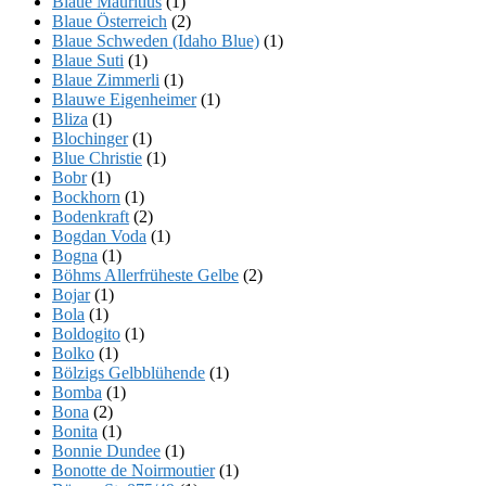
Blaue Mauritius
(1)
Blaue Österreich
(2)
Blaue Schweden (Idaho Blue)
(1)
Blaue Suti
(1)
Blaue Zimmerli
(1)
Blauwe Eigenheimer
(1)
Bliza
(1)
Blochinger
(1)
Blue Christie
(1)
Bobr
(1)
Bockhorn
(1)
Bodenkraft
(2)
Bogdan Voda
(1)
Bogna
(1)
Böhms Allerfrüheste Gelbe
(2)
Bojar
(1)
Bola
(1)
Boldogito
(1)
Bolko
(1)
Bölzigs Gelbblühende
(1)
Bomba
(1)
Bona
(2)
Bonita
(1)
Bonnie Dundee
(1)
Bonotte de Noirmoutier
(1)