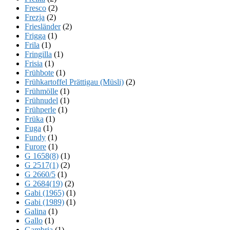
Fresco
(2)
Frezja
(2)
Friesländer
(2)
Frigga
(1)
Frila
(1)
Fringilla
(1)
Frisia
(1)
Frühbote
(1)
Frühkartoffel Prättigau (Müsli)
(2)
Frühmölle
(1)
Frühnudel
(1)
Frühperle
(1)
Früka
(1)
Fuga
(1)
Fundy
(1)
Furore
(1)
G 1658(8)
(1)
G 2517(1)
(2)
G 2660/5
(1)
G 2684(19)
(2)
Gabi (1965)
(1)
Gabi (1989)
(1)
Galina
(1)
Gallo
(1)
Gambria
(1)