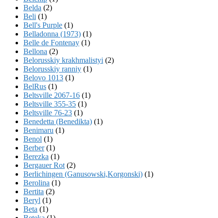
Belda
(2)
Beli
(1)
Bell's Purple
(1)
Belladonna (1973)
(1)
Belle de Fontenay
(1)
Bellona
(2)
Belorusskiy krakhmalistyi
(2)
Belorusskiy ranniy
(1)
Belovo 1013
(1)
BelRus
(1)
Beltsville 2067-16
(1)
Beltsville 355-35
(1)
Beltsville 76-23
(1)
Benedetta (Benedikta)
(1)
Benimaru
(1)
Benol
(1)
Berber
(1)
Berezka
(1)
Bergauer Rot
(2)
Berlichingen (Ganusowski,Korgonski)
(1)
Berolina
(1)
Bertita
(2)
Beryl
(1)
Beta
(1)
Beteka
(1)