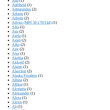
Ada
(1)
Adelheid
(1)
Admirandus
(2)
Adonis
(1)
Adretta
(2)
Advira (MPI 50.170/144)
(1)
Afra
(1)
Aga
(2)
Agria
(1)
Aguti
(2)
Aiko
(2)
Aire
(2)
Ajax
(1)
Akebia
(2)
Akkord
(2)
Alamo
(1)
Alasclear
(2)
Alaska Frostless
(1)
Albina
(2)
Albion
(1)
Alcmaria
(1)
Aleksander
(1)
Alexa
(1)
Alexis
(1)
Ali
(1)