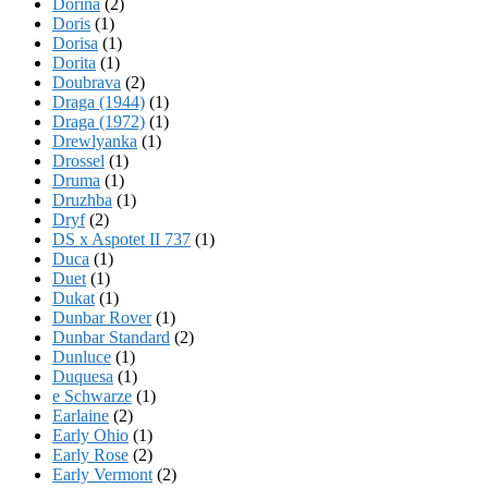
Dorina
(2)
Doris
(1)
Dorisa
(1)
Dorita
(1)
Doubrava
(2)
Draga (1944)
(1)
Draga (1972)
(1)
Drewlyanka
(1)
Drossel
(1)
Druma
(1)
Druzhba
(1)
Dryf
(2)
DS x Aspotet II 737
(1)
Duca
(1)
Duet
(1)
Dukat
(1)
Dunbar Rover
(1)
Dunbar Standard
(2)
Dunluce
(1)
Duquesa
(1)
e Schwarze
(1)
Earlaine
(2)
Early Ohio
(1)
Early Rose
(2)
Early Vermont
(2)