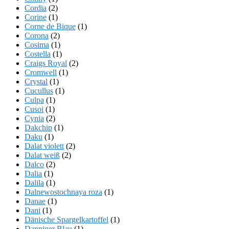
Cordia
(2)
Corine
(1)
Corne de Bique
(1)
Corona
(2)
Cosima
(1)
Costella
(1)
Craigs Royal
(2)
Cromwell
(1)
Crystal
(1)
Cucullus
(1)
Culpa
(1)
Cusoi
(1)
Cynia
(2)
Dakchip
(1)
Daku
(1)
Dalat violett
(2)
Dalat weiß
(2)
Dalco
(2)
Dalia
(1)
Dalila
(1)
Dalnewostochnaya roza
(1)
Danae
(1)
Dani
(1)
Dänische Spargelkartoffel
(1)
Danniger Blau
(1)