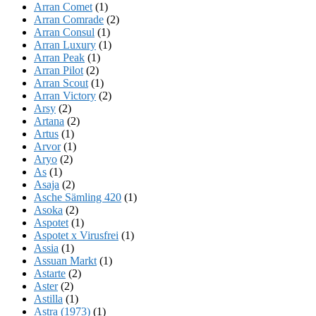
Arran Comet
(1)
Arran Comrade
(2)
Arran Consul
(1)
Arran Luxury
(1)
Arran Peak
(1)
Arran Pilot
(2)
Arran Scout
(1)
Arran Victory
(2)
Arsy
(2)
Artana
(2)
Artus
(1)
Arvor
(1)
Aryo
(2)
As
(1)
Asaja
(2)
Asche Sämling 420
(1)
Asoka
(2)
Aspotet
(1)
Aspotet x Virusfrei
(1)
Assia
(1)
Assuan Markt
(1)
Astarte
(2)
Aster
(2)
Astilla
(1)
Astra (1973)
(1)