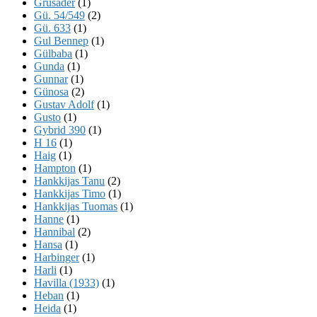
Grusader
(1)
Gü. 54/549
(2)
Gü. 633
(1)
Gul Bennep
(1)
Gülbaba
(1)
Gunda
(1)
Gunnar
(1)
Günosa
(2)
Gustav Adolf
(1)
Gusto
(1)
Gybrid 390
(1)
H 16
(1)
Haig
(1)
Hampton
(1)
Hankkijas Tanu
(2)
Hankkijas Timo
(1)
Hankkijas Tuomas
(1)
Hanne
(1)
Hannibal
(2)
Hansa
(1)
Harbinger
(1)
Harli
(1)
Havilla (1933)
(1)
Heban
(1)
Heida
(1)