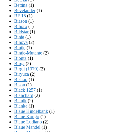
Bettina
(1)
Bevelander
(1)
BF 15
(1)
Biason
(1)
Bihoro
(1)
Bildstar
(1)
Binia
(1)
Binova
(2)
Bintje
(1)
Bintje-Mutante
(2)
Bionta
(1)
Birga
(2)
Birgit (1979)
(2)
Biryuza
(2)
Bishop
(1)
Bison
(1)
Black 1257
(1)
Blanchard
(2)
Blanik
(2)
Blanka
(1)
Blaue Hindelbank
(1)
Blaue Kongo
(1)
Blaue Ludiano
(2)
Blaue Mandel
(1)