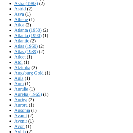
Astra (1983)
(2)
Astrid
(2)
Asva
(1)
Athene
(1)
Atica
(2)
Atlanta (1950)
(2)
Atlanta (1990)
(1)
Atlantic
(2)
Atlas (1960)
(2)
Atlas (1989)
(2)
Atleet
(1)
Atol
(1)
Atzimba
(2)
Augsburg Gold
(1)
Aula
(1)
Aura
(1)
Auralia
(1)
Aurelia (1965)
(1)
Auriga
(2)
Aurora
(1)
Ausonia
(1)
Avanti
(2)
Avenir
(1)
Avon
(1)
Axilia
(2)