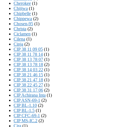
Cherokee
(1)
Chijiwa
(1)
Chipbelle
(1)
Chippewa
(2)
Chosen-95
(1)
Christa
(2)
Ciclamen
(1)
Cilena
(1)
Cinja
(2)
CIP 38 11 09 05
(1)
CIP 38 11 78 14
(1)
CIP 38 13 78 07
(1)
CIP 38 13 78 18
(2)
CIP 38 14 03 22
(1)
CIP 38 21 46 15
(1)
CIP 38 21 47 18
(1)
CIP 38 22 45 27
(1)
CIP 38 31 17 06
(2)
CIP Achirana Inta
(1)
CIP ASN-69-1
(2)
CIP BL-1.10
(2)
CIP BL-1.5
(1)
CIP CFC-69-1
(2)
CIP MS-IC.2
(2)
Cira
(1)