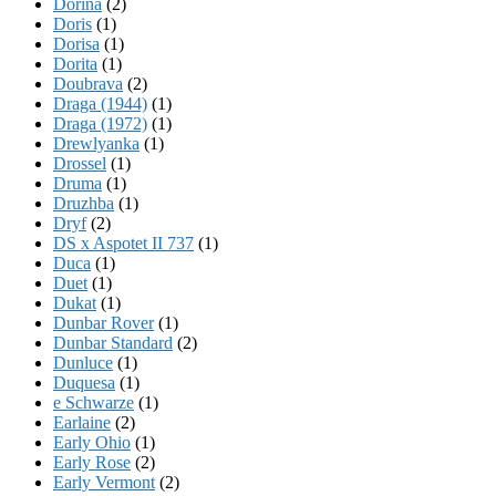
Dorina
(2)
Doris
(1)
Dorisa
(1)
Dorita
(1)
Doubrava
(2)
Draga (1944)
(1)
Draga (1972)
(1)
Drewlyanka
(1)
Drossel
(1)
Druma
(1)
Druzhba
(1)
Dryf
(2)
DS x Aspotet II 737
(1)
Duca
(1)
Duet
(1)
Dukat
(1)
Dunbar Rover
(1)
Dunbar Standard
(2)
Dunluce
(1)
Duquesa
(1)
e Schwarze
(1)
Earlaine
(2)
Early Ohio
(1)
Early Rose
(2)
Early Vermont
(2)