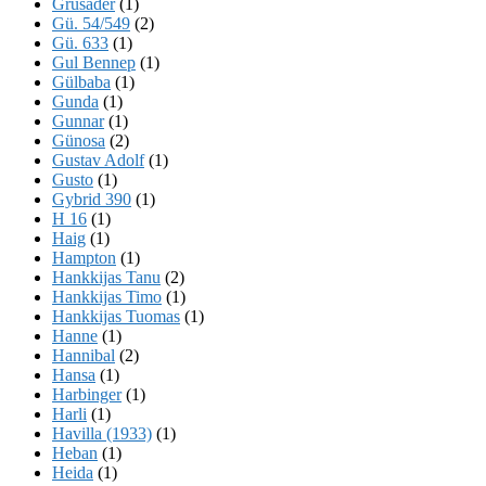
Grusader
(1)
Gü. 54/549
(2)
Gü. 633
(1)
Gul Bennep
(1)
Gülbaba
(1)
Gunda
(1)
Gunnar
(1)
Günosa
(2)
Gustav Adolf
(1)
Gusto
(1)
Gybrid 390
(1)
H 16
(1)
Haig
(1)
Hampton
(1)
Hankkijas Tanu
(2)
Hankkijas Timo
(1)
Hankkijas Tuomas
(1)
Hanne
(1)
Hannibal
(2)
Hansa
(1)
Harbinger
(1)
Harli
(1)
Havilla (1933)
(1)
Heban
(1)
Heida
(1)