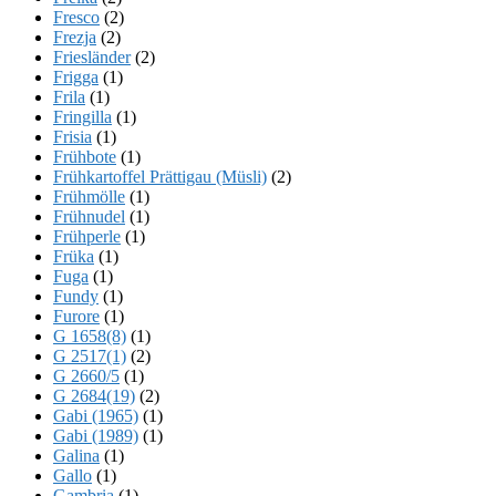
Fresco
(2)
Frezja
(2)
Friesländer
(2)
Frigga
(1)
Frila
(1)
Fringilla
(1)
Frisia
(1)
Frühbote
(1)
Frühkartoffel Prättigau (Müsli)
(2)
Frühmölle
(1)
Frühnudel
(1)
Frühperle
(1)
Früka
(1)
Fuga
(1)
Fundy
(1)
Furore
(1)
G 1658(8)
(1)
G 2517(1)
(2)
G 2660/5
(1)
G 2684(19)
(2)
Gabi (1965)
(1)
Gabi (1989)
(1)
Galina
(1)
Gallo
(1)
Gambria
(1)