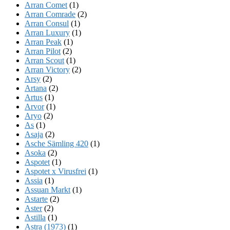
Arran Comet
(1)
Arran Comrade
(2)
Arran Consul
(1)
Arran Luxury
(1)
Arran Peak
(1)
Arran Pilot
(2)
Arran Scout
(1)
Arran Victory
(2)
Arsy
(2)
Artana
(2)
Artus
(1)
Arvor
(1)
Aryo
(2)
As
(1)
Asaja
(2)
Asche Sämling 420
(1)
Asoka
(2)
Aspotet
(1)
Aspotet x Virusfrei
(1)
Assia
(1)
Assuan Markt
(1)
Astarte
(2)
Aster
(2)
Astilla
(1)
Astra (1973)
(1)