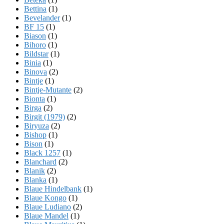
Bettina
(1)
Bevelander
(1)
BF 15
(1)
Biason
(1)
Bihoro
(1)
Bildstar
(1)
Binia
(1)
Binova
(2)
Bintje
(1)
Bintje-Mutante
(2)
Bionta
(1)
Birga
(2)
Birgit (1979)
(2)
Biryuza
(2)
Bishop
(1)
Bison
(1)
Black 1257
(1)
Blanchard
(2)
Blanik
(2)
Blanka
(1)
Blaue Hindelbank
(1)
Blaue Kongo
(1)
Blaue Ludiano
(2)
Blaue Mandel
(1)