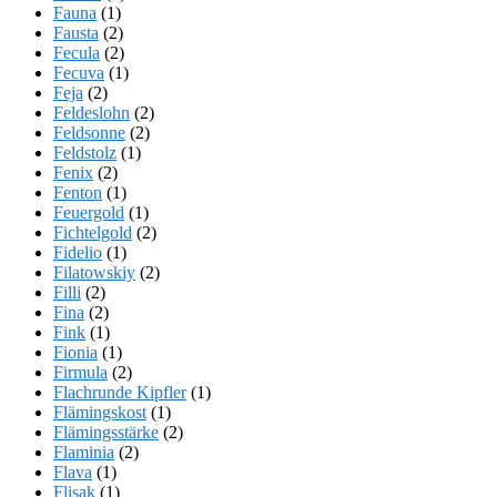
Fauna
(1)
Fausta
(2)
Fecula
(2)
Fecuva
(1)
Feja
(2)
Feldeslohn
(2)
Feldsonne
(2)
Feldstolz
(1)
Fenix
(2)
Fenton
(1)
Feuergold
(1)
Fichtelgold
(2)
Fidelio
(1)
Filatowskiy
(2)
Filli
(2)
Fina
(2)
Fink
(1)
Fionia
(1)
Firmula
(2)
Flachrunde Kipfler
(1)
Flämingskost
(1)
Flämingsstärke
(2)
Flaminia
(2)
Flava
(1)
Flisak
(1)