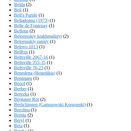
Belda
(2)
Beli
(1)
Bell's Purple
(1)
Belladonna (1973)
(1)
Belle de Fontenay
(1)
Bellona
(2)
Belorusskiy krakhmalistyi
(2)
Belorusskiy ranniy
(1)
Belovo 1013
(1)
BelRus
(1)
Beltsville 2067-16
(1)
Beltsville 355-35
(1)
Beltsville 76-23
(1)
Benedetta (Benedikta)
(1)
Benimaru
(1)
Benol
(1)
Berber
(1)
Berezka
(1)
Bergauer Rot
(2)
Berlichingen (Ganusowski,Korgonski)
(1)
Berolina
(1)
Bertita
(2)
Beryl
(1)
Beta
(1)
Beteka
(1)