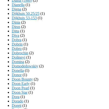
Diana (1980)
(2)
Dianella
(1)
Digna
(2)
Dijkhuis 50.25/25
(1)
Dijkhuis 53-153
(1)
Dinia
(2)
Dirus
(2)
Ditta
(1)
Diva
(2)
Dobra
(1)
Dobrin
(1)
Dobro
(1)
Dobrochin
(2)
Dolinnyi
(1)
Domina
(2)
Domodedowskiy
(2)
Donella
(1)
Donor
(1)
Doon Bounty
(2)
Doon Early
(1)
Doon Pearl
(1)
Doon Star
(1)
Dora
(1)
Dorado
(1)
Dorett
(1)