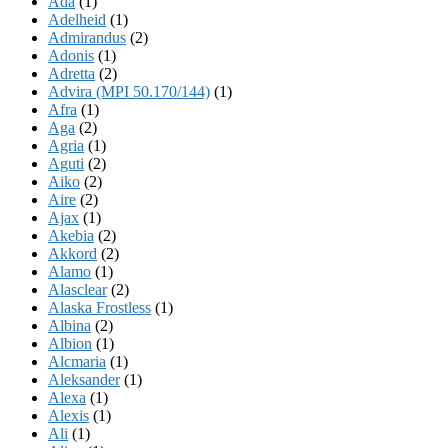
Ada
(1)
Adelheid
(1)
Admirandus
(2)
Adonis
(1)
Adretta
(2)
Advira (MPI 50.170/144)
(1)
Afra
(1)
Aga
(2)
Agria
(1)
Aguti
(2)
Aiko
(2)
Aire
(2)
Ajax
(1)
Akebia
(2)
Akkord
(2)
Alamo
(1)
Alasclear
(2)
Alaska Frostless
(1)
Albina
(2)
Albion
(1)
Alcmaria
(1)
Aleksander
(1)
Alexa
(1)
Alexis
(1)
Ali
(1)