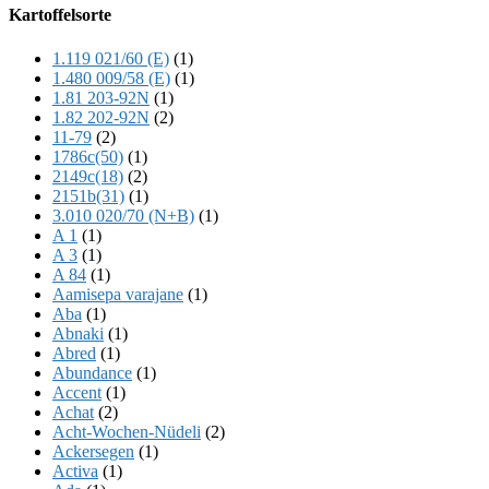
Offscreen
Kartoffelsorte
Content
1.119 021/60 (E)
(1)
1.480 009/58 (E)
(1)
1.81 203-92N
(1)
1.82 202-92N
(2)
11-79
(2)
1786c(50)
(1)
2149c(18)
(2)
2151b(31)
(1)
3.010 020/70 (N+B)
(1)
A 1
(1)
A 3
(1)
A 84
(1)
Aamisepa varajane
(1)
Aba
(1)
Abnaki
(1)
Abred
(1)
Abundance
(1)
Accent
(1)
Achat
(2)
Acht-Wochen-Nüdeli
(2)
Ackersegen
(1)
Activa
(1)