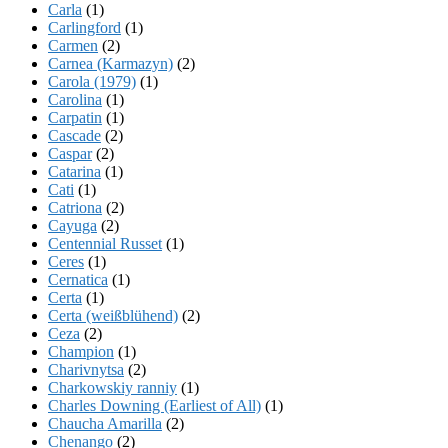
Carla
(1)
Carlingford
(1)
Carmen
(2)
Carnea (Karmazyn)
(2)
Carola (1979)
(1)
Carolina
(1)
Carpatin
(1)
Cascade
(2)
Caspar
(2)
Catarina
(1)
Cati
(1)
Catriona
(2)
Cayuga
(2)
Centennial Russet
(1)
Ceres
(1)
Cernatica
(1)
Certa
(1)
Certa (weißblühend)
(2)
Ceza
(2)
Champion
(1)
Charivnytsa
(2)
Charkowskiy ranniy
(1)
Charles Downing (Earliest of All)
(1)
Chaucha Amarilla
(2)
Chenango
(2)