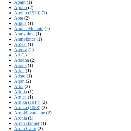
Apatit
(1)
Apollo
(2)
Apollo (1970)
(1)
Apta
(2)
Aquila
(1)
Aquila-Mutante
(1)
Aranyalma
(1)
Aranykincs
(1)
Ardeal
(1)
Arensa
(1)
Ari
(1)
Ariadna
(2)
Ariane
(1)
Arina
(1)
Aristo
(1)
Arjan
(2)
Arka
(2)
Arkula
(1)
Arnica
(1)
Arnika (1914)
(2)
Arnika (1988)
(2)
Arnoldi varajane
(2)
Aronia
(1)
Arran Banner
(1)
Arran Cairn
(2)