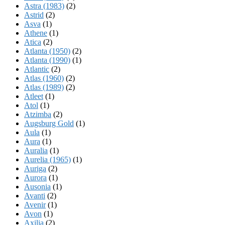
Astra (1983)
(2)
Astrid
(2)
Asva
(1)
Athene
(1)
Atica
(2)
Atlanta (1950)
(2)
Atlanta (1990)
(1)
Atlantic
(2)
Atlas (1960)
(2)
Atlas (1989)
(2)
Atleet
(1)
Atol
(1)
Atzimba
(2)
Augsburg Gold
(1)
Aula
(1)
Aura
(1)
Auralia
(1)
Aurelia (1965)
(1)
Auriga
(2)
Aurora
(1)
Ausonia
(1)
Avanti
(2)
Avenir
(1)
Avon
(1)
Axilia
(2)