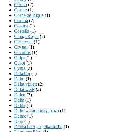
Cordia
(2)
Corine
(1)
Corne de Bique
(1)
Corona
(2)
Cosima
(1)
Costella
(1)
Craigs Royal
(2)
Cromwell
(1)
Crystal
(1)
Cucullus
(1)
Culpa
(1)
Cusoi
(1)
Cynia
(2)
Dakchip
(1)
Daku
(1)
Dalat violett
(2)
Dalat weiß
(2)
Dalco
(2)
Dalia
(1)
Dalila
(1)
Dalnewostochnaya roza
(1)
Danae
(1)
Dani
(1)
Dänische Spargelkartoffel
(1)
Danniger Blau
(1)