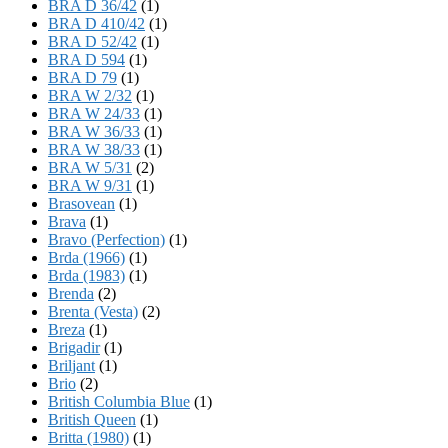
BRA D 36/42
(1)
BRA D 410/42
(1)
BRA D 52/42
(1)
BRA D 594
(1)
BRA D 79
(1)
BRA W 2/32
(1)
BRA W 24/33
(1)
BRA W 36/33
(1)
BRA W 38/33
(1)
BRA W 5/31
(2)
BRA W 9/31
(1)
Brasovean
(1)
Brava
(1)
Bravo (Perfection)
(1)
Brda (1966)
(1)
Brda (1983)
(1)
Brenda
(2)
Brenta (Vesta)
(2)
Breza
(1)
Brigadir
(1)
Briljant
(1)
Brio
(2)
British Columbia Blue
(1)
British Queen
(1)
Britta (1980)
(1)