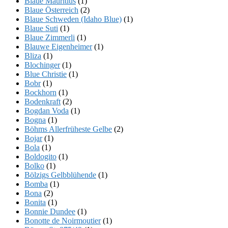
Blaue Mauritius
(1)
Blaue Österreich
(2)
Blaue Schweden (Idaho Blue)
(1)
Blaue Suti
(1)
Blaue Zimmerli
(1)
Blauwe Eigenheimer
(1)
Bliza
(1)
Blochinger
(1)
Blue Christie
(1)
Bobr
(1)
Bockhorn
(1)
Bodenkraft
(2)
Bogdan Voda
(1)
Bogna
(1)
Böhms Allerfrüheste Gelbe
(2)
Bojar
(1)
Bola
(1)
Boldogito
(1)
Bolko
(1)
Bölzigs Gelbblühende
(1)
Bomba
(1)
Bona
(2)
Bonita
(1)
Bonnie Dundee
(1)
Bonotte de Noirmoutier
(1)