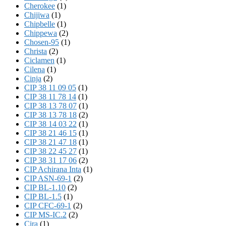
Cherokee
(1)
Chijiwa
(1)
Chipbelle
(1)
Chippewa
(2)
Chosen-95
(1)
Christa
(2)
Ciclamen
(1)
Cilena
(1)
Cinja
(2)
CIP 38 11 09 05
(1)
CIP 38 11 78 14
(1)
CIP 38 13 78 07
(1)
CIP 38 13 78 18
(2)
CIP 38 14 03 22
(1)
CIP 38 21 46 15
(1)
CIP 38 21 47 18
(1)
CIP 38 22 45 27
(1)
CIP 38 31 17 06
(2)
CIP Achirana Inta
(1)
CIP ASN-69-1
(2)
CIP BL-1.10
(2)
CIP BL-1.5
(1)
CIP CFC-69-1
(2)
CIP MS-IC.2
(2)
Cira
(1)